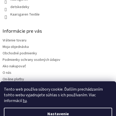
detskedeky
Kaarsgaren Textile
Informácie pre vás
Vrátenie tovaru
Moja objednávka
Obchodné podmienky
Podmienky ochrany osobných údajov
Ako nakupovať
O nás
On-line platby
Doklady k stiahnutiu
Tento web používa súbory cookie. Ďalším prechádzaním
Čo dať do kočíka v zime?
tohto webu vyjadrujete súhlas s ich používaním. Viac
informácií
tu
.
Nastavenie
Vytvoril Shoptet