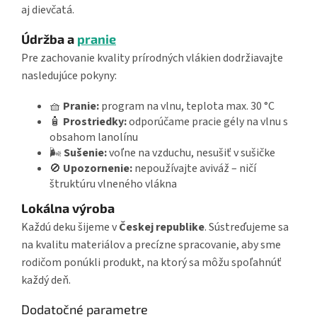
aj dievčatá.
Údržba a
pranie
Pre zachovanie kvality prírodných vlákien dodržiavajte
nasledujúce pokyny:
🧺
Pranie:
program na vlnu, teplota max. 30 °C
🧴
Prostriedky:
odporúčame pracie gély na vlnu s
obsahom lanolínu
🌬️
Sušenie:
voľne na vzduchu, nesušiť v sušičke
🚫
Upozornenie:
nepoužívajte aviváž – ničí
štruktúru vlneného vlákna
Lokálna výroba
Každú deku šijeme v
Českej republike
. Sústreďujeme sa
na kvalitu materiálov a precízne spracovanie, aby sme
rodičom ponúkli produkt, na ktorý sa môžu spoľahnúť
každý deň.
Dodatočné parametre