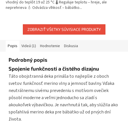
vhodný do teplôt 19 až 25 °C 🌡️ Reguluje teplotu – hreje, ale
neprehrieva 💧 Odvádza vlhkosť – bábätko...
ZOBRAZIŤ VŠETKY SÚVISIACE PRODUKTY
Popis
Videá (1)
Hodnotenie
Diskusia
Podrobný popis
Spojenie funkčnosti a čistého dizajnu
Táto obojstranná deka prináša to najlepšie z oboch
svetov: funkčnosť merino vlny a jemnosť bavlny. Vďaka
neutrálnemu sivému prevedeniu s motívom ovečiek
pôsobí moderne a veľmi jednoducho sa zladí s
akoukoľvek výbavičkou. Je navrhnutá tak, aby slúžila ako
spoľahlivá merino deka pre bábätko už od prvých dní
života.