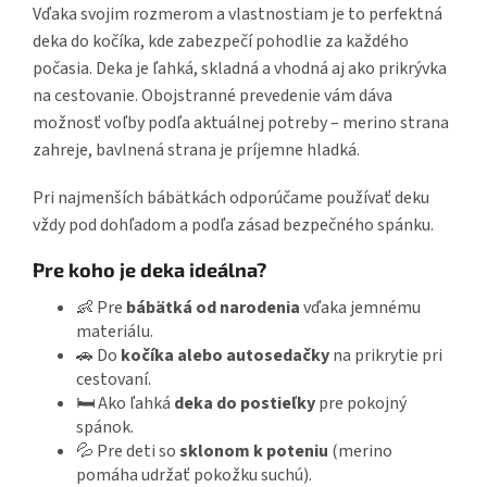
Vďaka svojim rozmerom a vlastnostiam je to perfektná
deka do kočíka, kde zabezpečí pohodlie za každého
počasia. Deka je ľahká, skladná a vhodná aj ako prikrývka
na cestovanie. Obojstranné prevedenie vám dáva
možnosť voľby podľa aktuálnej potreby – merino strana
zahreje, bavlnená strana je príjemne hladká.
Pri najmenších bábätkách odporúčame používať deku
vždy pod dohľadom a podľa zásad bezpečného spánku.
Pre koho je deka ideálna?
👶 Pre
bábätká od narodenia
vďaka jemnému
materiálu.
🚗 Do
kočíka alebo autosedačky
na prikrytie pri
cestovaní.
🛏️ Ako ľahká
deka do postieľky
pre pokojný
spánok.
💦 Pre deti so
sklonom k poteniu
(merino
pomáha udržať pokožku suchú).