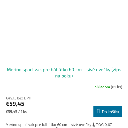
Merino spací vak pre bábätko 60 cm – sivé ovečky (zips
na boku)
Skladom
(>5 ks)
€49,13 bez DPH
€59,45
Jednotková
€59,45 / 1 ks
Do košíka
cena:
Merino spací vak pre bábätko 60 cm – sivé ovečky 🌡️ TOG 0,67 –