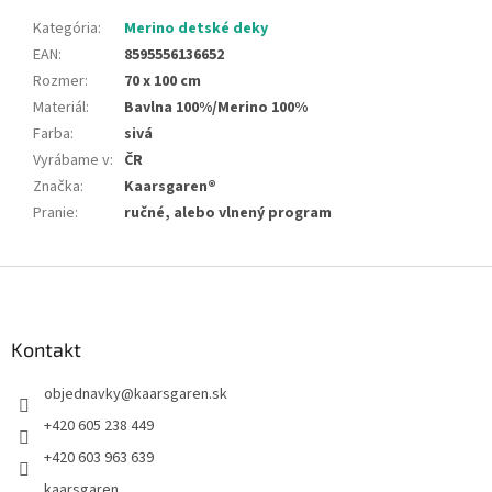
Kategória
:
Merino detské deky
EAN
:
8595556136652
Rozmer
:
70 x 100 cm
Materiál
:
Bavlna 100%/Merino 100%
Farba
:
sivá
Vyrábame v
:
ČR
Značka
:
Kaarsgaren®
Pranie
:
ručné, alebo vlnený program
Z
á
p
ä
Kontakt
t
objednavky
@
kaarsgaren.sk
i
e
+420 605 238 449
+420 603 963 639
kaarsgaren