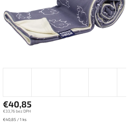
€40,85
€33,76 bez DPH
Jednotková
€40,85 / 1 ks
cena: