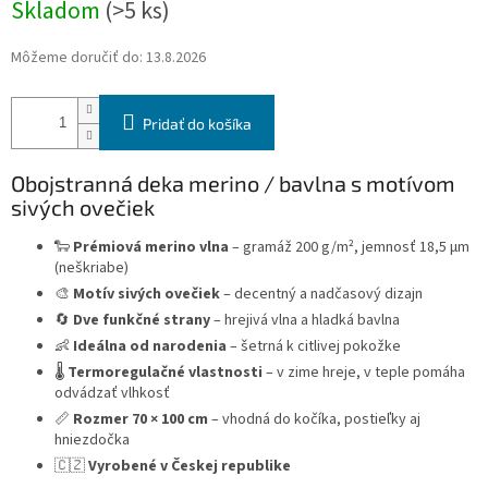
Skladom
(>5 ks)
Môžeme doručiť do:
13.8.2026
Pridať do košíka
Obojstranná deka merino / bavlna s motívom
sivých ovečiek
🐑
Prémiová merino vlna
– gramáž 200 g/m², jemnosť 18,5 µm
(neškriabe)
🎨
Motív sivých ovečiek
– decentný a nadčasový dizajn
🔄
Dve funkčné strany
– hrejivá vlna a hladká bavlna
👶
Ideálna od narodenia
– šetrná k citlivej pokožke
🌡️
Termoregulačné vlastnosti
– v zime hreje, v teple pomáha
odvádzať vlhkosť
📏
Rozmer 70 × 100 cm
– vhodná do kočíka, postieľky aj
hniezdočka
🇨🇿
Vyrobené v Českej republike