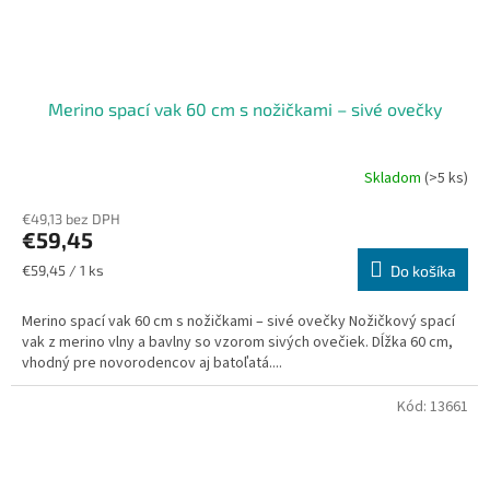
Merino spací vak 60 cm s nožičkami – sivé ovečky
Skladom
(>5 ks)
€49,13 bez DPH
€59,45
Jednotková
€59,45 / 1 ks
Do košíka
cena:
Merino spací vak 60 cm s nožičkami – sivé ovečky Nožičkový spací
vak z merino vlny a bavlny so vzorom sivých ovečiek. Dĺžka 60 cm,
vhodný pre novorodencov aj batoľatá....
Kód:
13661