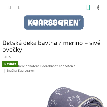
Prejsť
NÁKUP
na
obsah
KOŠÍK
Detská deka bavlna / merino – sivé
ovečky
13665
Novinka
Priemerné
Neohodnotené
Podrobnosti hodnotenia
hodnotenie
Značka:
Kaarsgaren
produktu
je
0,0
z
5
hviezdičiek.