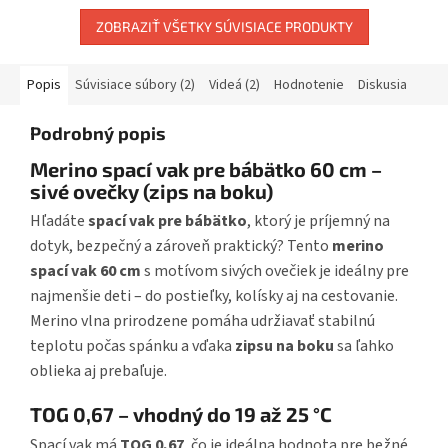
ZOBRAZIŤ VŠETKY SÚVISIACE PRODUKTY
Popis
Súvisiace súbory (2)
Videá (2)
Hodnotenie
Diskusia
Podrobný popis
Merino spací vak pre bábätko 60 cm –
sivé ovečky (zips na boku)
Hľadáte
spací vak pre bábätko
, ktorý je príjemný na
dotyk, bezpečný a zároveň praktický? Tento
merino
spací vak 60 cm
s motívom sivých ovečiek je ideálny pre
najmenšie deti – do postieľky, kolísky aj na cestovanie.
Merino vlna prirodzene pomáha udržiavať stabilnú
teplotu počas spánku a vďaka
zipsu na boku
sa ľahko
oblieka aj prebaľuje.
TOG 0,67 – vhodný do 19 až 25 °C
Spací vak má
TOG 0,67
, čo je ideálna hodnota pre bežné