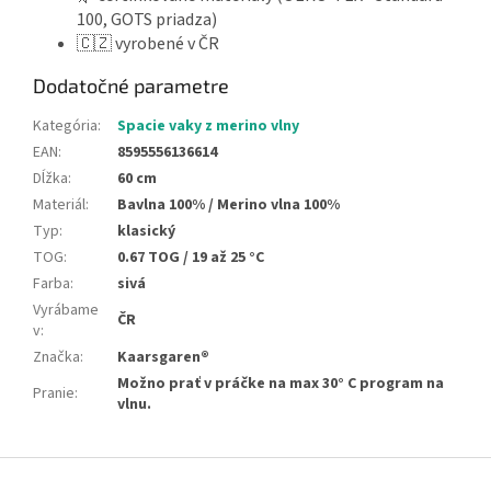
100, GOTS priadza)
🇨🇿 vyrobené v ČR
Dodatočné parametre
Kategória
:
Spacie vaky z merino vlny
EAN
:
8595556136614
Dĺžka
:
60 cm
Materiál
:
Bavlna 100% / Merino vlna 100%
Typ
:
klasický
TOG
:
0.67 TOG / 19 až 25 °C
Farba
:
sivá
Vyrábame
ČR
v
:
Značka
:
Kaarsgaren®
Možno prať v práčke na max 30° C program na
Pranie
:
vlnu.
Z