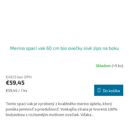
Merino spací vak 60 cm bio ovečky sivé zips na boku
Skladom
(>5 ks)
€49,13 bez DPH
€59,45
Jednotková
€59,45 / 1 ks
Do košíka
cena:
Tento spací vak je vyrobený z kvalitného merino úpletu, ktorý
ponúka jemnosť a priedušnosť. Vonkajšia strana je tvorená 100%
biobavlnou s roztomilým motívom ovečiek. Vďaka...