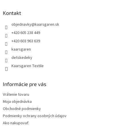
á
p
ä
Kontakt
t
objednavky
@
kaarsgaren.sk
i
e
+420 605 238 449
+420 603 963 639
kaarsgaren
detskedeky
Kaarsgaren Textile
Informácie pre vás
Vrátenie tovaru
Moja objednávka
Obchodné podmienky
Podmienky ochrany osobných údajov
Ako nakupovať