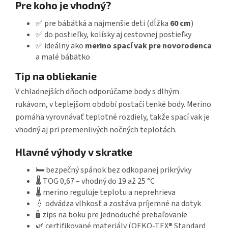
Pre koho je vhodný?
✅ pre bábätká a najmenšie deti (dĺžka
60 cm
)
✅ do postieľky, kolísky aj cestovnej postieľky
✅ ideálny ako
merino spací vak pre novorodenca
a malé bábätko
Tip na obliekanie
V chladnejších dňoch odporúčame body s dlhým
rukávom, v teplejšom období postačí tenké body. Merino
pomáha vyrovnávať teplotné rozdiely, takže spací vak je
vhodný aj pri premenlivých nočných teplotách.
Hlavné výhody v skratke
🛏️ bezpečný spánok bez odkopanej prikrývky
🌡️ TOG 0,67 – vhodný do 19 až 25 °C
🌡️ merino reguluje teplotu a neprehrieva
💧 odvádza vlhkosť a zostáva príjemné na dotyk
🔒 zips na boku pre jednoduché prebaľovanie
🌿 certifikované materiály (OEKO-TEX® Standard