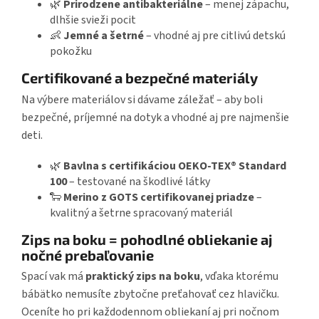
🌿
Prirodzene antibakteriálne
– menej zápachu,
dlhšie svieži pocit
👶
Jemné a šetrné
– vhodné aj pre citlivú detskú
pokožku
Certifikované a bezpečné materiály
Na výbere materiálov si dávame záležať – aby boli
bezpečné, príjemné na dotyk a vhodné aj pre najmenšie
deti.
🌿
Bavlna s certifikáciou OEKO-TEX® Standard
100
– testované na škodlivé látky
🐑
Merino z GOTS certifikovanej priadze
–
kvalitný a šetrne spracovaný materiál
Zips na boku = pohodlné obliekanie aj
nočné prebaľovanie
Spací vak má
praktický zips na boku
, vďaka ktorému
bábätko nemusíte zbytočne preťahovať cez hlavičku.
Oceníte ho pri každodennom obliekaní aj pri nočnom