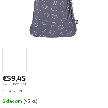
€59,45
€49,13 bez DPH
Jednotková
€59,45 / 1 ks
cena:
Skladom
(>5 ks)