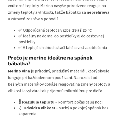
vnútorné teploty. Merino navyše prirodzene reaguje na
zmeny teploty a vlhkosti, takže bábätko sa
neprehrieva
a zároveň zostáva v pohodlí.
✅ Odporúčaná teplota v izbe:
19 až 25 °C
✅ Ideálny na doma, do postieľky aj do cestovnej
postieľky
✅ V teplejších dňoch stačí ľahšia vrstva oblečenia
Prečo je merino ideálne na spánok
bábätka?
Merino vlna
je prírodný, priedušný materiál, ktorý skvele
funguje pri každodennom používaní. Na rozdiel od
bežných materiálov dokáže reagovať na zmeny teploty a
vlhkosti a vytvára tak príjemnú mikroklímu pre dieťa.
🌡️
Reguluje teplotu
– komfort počas celej noci
💧
Odvádza vlhkosť
– suchý a pokojný spánok bez
zaparenia