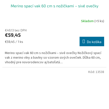
Merino spací vak 60 cm s nožičkami – sivé ovečky
Skladom
(>5 ks)
€49,13 bez DPH
€59,45
Jednotková
€59,45 / 1 ks
Do košíka
cena:
Merino spací vak 60 cm s nožičkami – sivé ovečky Nožičkový spací
vak z merino vlny a bavlny so vzorom sivých ovečiek. Dĺžka 60 cm,
vhodný pre novorodencov aj batoľatá....
Kód:
13538