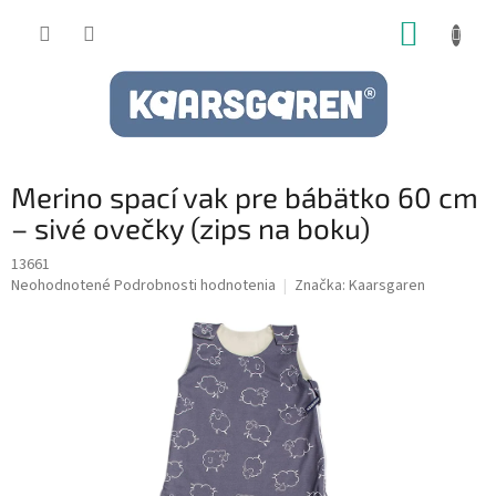
Prejsť
NÁKUP
na
obsah
KOŠÍK
Merino spací vak pre bábätko 60 cm
– sivé ovečky (zips na boku)
13661
Priemerné
Neohodnotené
Podrobnosti hodnotenia
Značka:
Kaarsgaren
hodnotenie
produktu
je
0,0
z
5
hviezdičiek.