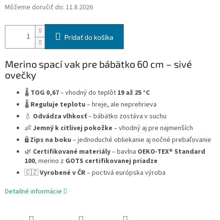
Môžeme doručiť do:
11.8.2026
Pridať do košíka
Merino spací vak pre bábätko 60 cm – sivé
ovečky
🌡️
TOG 0,67
– vhodný do teplôt
19 až 25 °C
🌡️
Reguluje teplotu
– hreje, ale neprehrieva
💧
Odvádza vlhkosť
– bábätko zostáva v suchu
👶
Jemný k citlivej pokožke
– vhodný aj pre najmenších
🔒
Zips na boku
– jednoduché obliekanie aj nočné prebaľovanie
🌿
Certifikované materiály
– bavlna
OEKO-TEX® Standard
100
, merino z
GOTS certifikovanej priadze
🇨🇿
Vyrobené v ČR
– poctivá európska výroba
Detailné informácie