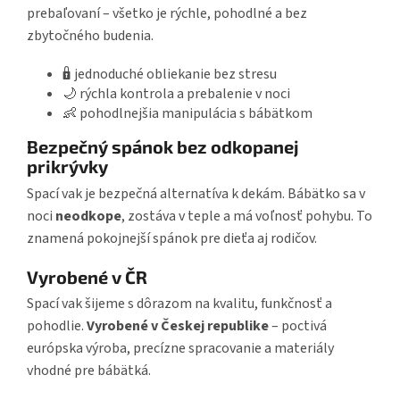
prebaľovaní – všetko je rýchle, pohodlné a bez
zbytočného budenia.
🔒 jednoduché obliekanie bez stresu
🌙 rýchla kontrola a prebalenie v noci
👶 pohodlnejšia manipulácia s bábätkom
Bezpečný spánok bez odkopanej
prikrývky
Spací vak je bezpečná alternatíva k dekám. Bábätko sa v
noci
neodkope
, zostáva v teple a má voľnosť pohybu. To
znamená pokojnejší spánok pre dieťa aj rodičov.
Vyrobené v ČR
Spací vak šijeme s dôrazom na kvalitu, funkčnosť a
pohodlie.
Vyrobené v Českej republike
– poctivá
európska výroba, precízne spracovanie a materiály
vhodné pre bábätká.