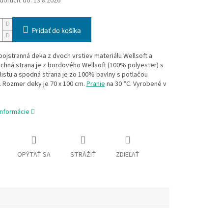
oručiť do:
13.8.2026
Pridať do košíka
ojstranná deka z dvoch vrstiev materiálu Wellsoft a
rchná strana je z bordového Wellsoft (100% polyester) s
listu a spodná strana je zo 100% bavlny s potlačou
. Rozmer deky je 70 x 100 cm.
Pranie
na 30 °C. Vyrobené v
informácie
OPÝTAŤ SA
STRÁŽIŤ
ZDIEĽAŤ