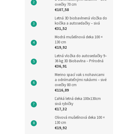
ovečky 70 cm
€107,58
Letná 3D biobavlnená vložka do
kočíka a autosedačky – sivá
€31,52
Modrá mušelínová deka 100 ×
130 cm
€19,92
Letná vložka do autosedačky 9–
36 kg 3D Biobavlna – Prírodná
€36,91
Merino spací vak s nohavicami
a odnímateľnými rukávmi – sivé
ovečky 80 cm
€116,89
Ľahká letná deka 100x130cm
sivá rybičky
€17,32
Olivová mušelínová deka 100 ×
130 cm
€19,92