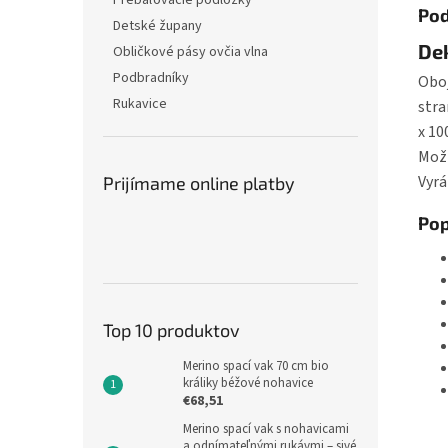
Prebaľovacie podložky
Pod
Detské župany
Dek
Obličkové pásy ovčia vlna
Podbradníky
Oboj
Rukavice
stra
x 1
Možn
Vyrá
Prijímame online platby
Pop
Top 10 produktov
Merino spací vak 70 cm bio
králiky béžové nohavice
€68,51
Merino spací vak s nohavicami
a odnímateľnými rukávmi – sivé