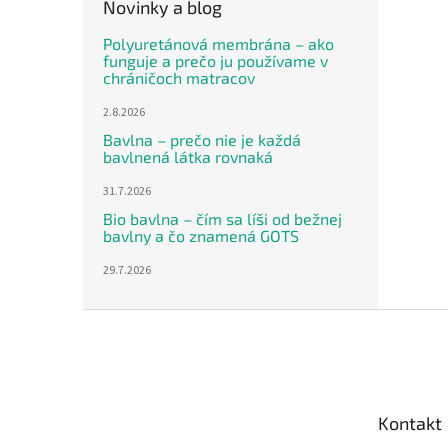
Novinky a blog
Polyuretánová membrána – ako
funguje a prečo ju používame v
chráničoch matracov
2.8.2026
Bavlna – prečo nie je každá
bavlnená látka rovnaká
31.7.2026
Bio bavlna – čím sa líši od bežnej
bavlny a čo znamená GOTS
29.7.2026
Z
á
p
ä
t
Kontakt
i