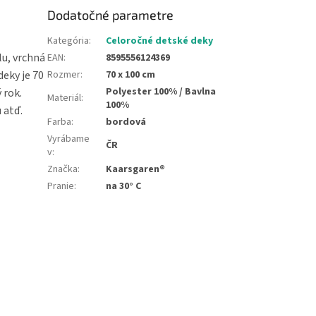
Dodatočné parametre
Kategória
:
Celoročné detské deky
lu, vrchná
EAN
:
8595556124369
deky je 70
Rozmer
:
70 x 100 cm
Polyester 100% / Bavlna
 rok.
Materiál
:
100%
 atď.
Farba
:
bordová
Vyrábame
ČR
v
:
Značka
:
Kaarsgaren®
Pranie
:
na 30° C