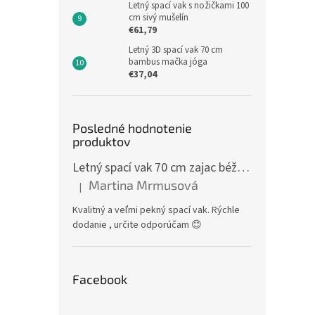
Letný spací vak s nožičkami 100
cm sivý mušelín
€61,79
Letný 3D spací vak 70 cm
bambus mačka jóga
€37,04
Posledné hodnotenie
produktov
Letný spací vak 70 cm zajac béžový zips na boku
Martina Mrmusová
|
Hodnotenie produktu je 5 z 5 hviezdičiek.
Kvalitný a veľmi pekný spací vak. Rýchle
dodanie , určite odporúčam 😊
Facebook