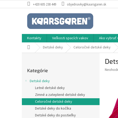
Prejsť
+420 605 238 449
objednavky@kaarsgaren.sk
na
obsah
Kontakty
Veľkosti spacích vakov
Ako vybrať 
Domov
Detské deky
Celoročné detské deky
B
Dets
o
Preskočiť
č
Priemer
Neohod
Kategórie
kategórie
n
hodnote
ý
produkt
Detské deky
p
je
Letné detské deky
0,0
a
z
Zimné a zateplené detské deky
n
5
e
Celoročné detské deky
hviezdič
l
Detské deky do kočíka
Detské deky do postieľky