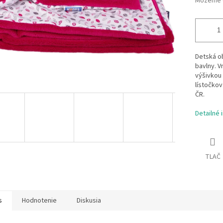
Môžeme d
Detská ob
bavlny. V
výšivkou 
lístočkov
ČR.
Detailné 
TLAČ
s
Hodnotenie
Diskusia