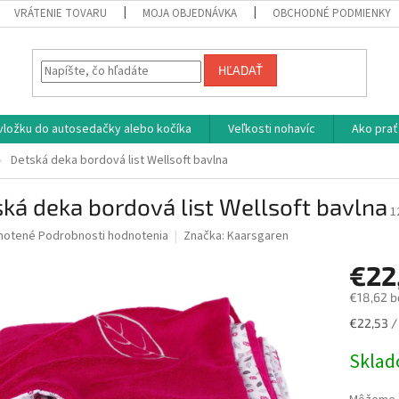
VRÁTENIE TOVARU
MOJA OBJEDNÁVKA
OBCHODNÉ PODMIENKY
HĽADAŤ
vložku do autosedačky alebo kočíka
Veľkosti nohavíc
Ako prať
Detská deka bordová list Wellsoft bavlna
ká deka bordová list Wellsoft bavlna
1
né
notené
Podrobnosti hodnotenia
Značka:
Kaarsgaren
nie
€22
u
€18,62 b
Jednotk
€22,53 / 
cena:
iek.
Skla