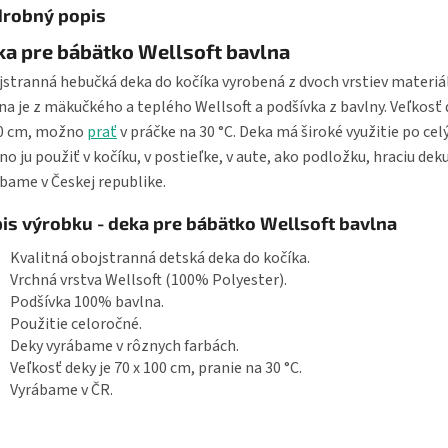
robný popis
a pre bábätko Wellsoft bavlna
stranná hebučká deka do kočíka vyrobená z dvoch vrstiev materiá
na je z mäkučkého a teplého Wellsoft a podšívka z bavlny. Veľkosť 
00 cm, možno
prať
v práčke na 30 °C. Deka má široké využitie po celý
o ju použiť v kočíku, v postieľke, v aute, ako podložku, hraciu deku
bame v Českej republike.
is výrobku - deka pre bábätko Wellsoft bavlna
Kvalitná obojstranná detská deka do kočíka.
Vrchná vrstva Wellsoft (100% Polyester).
Podšívka 100% bavlna.
Použitie celoročné.
Deky vyrábame v rôznych farbách.
Veľkosť deky je 70 x 100 cm, pranie na 30 °C.
Vyrábame v ČR.