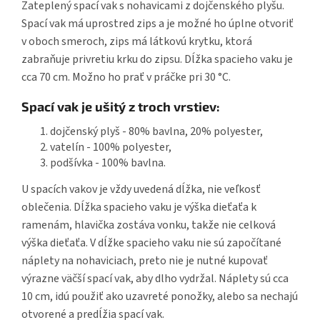
Zateplený spací vak s nohavicami z dojčenského plyšu.
Spací vak má uprostred zips a je možné ho úplne otvoriť
v oboch smeroch, zips má látkovú krytku, ktorá
zabraňuje privretiu krku do zipsu. Dĺžka spacieho vaku je
cca 70 cm. Možno ho prať v práčke pri 30 °C.
Spací vak je ušitý z troch vrstiev:
dojčenský plyš - 80% bavlna, 20% polyester,
vatelín - 100% polyester,
podšívka - 100% bavlna.
U spacích vakov je vždy uvedená dĺžka, nie veľkosť
oblečenia. Dĺžka spacieho vaku je výška dieťaťa k
ramenám, hlavička zostáva vonku, takže nie celková
výška dieťaťa. V dĺžke spacieho vaku nie sú započítané
náplety na nohaviciach, preto nie je nutné kupovať
výrazne väčší spací vak, aby dlho vydržal. Náplety sú cca
10 cm, idú použiť ako uzavreté ponožky, alebo sa nechajú
otvorené a predĺžia spací vak.