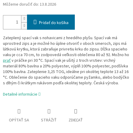
Môžeme doručiť do:
13.8.2026
Pridať do košíka
Zateplený spací vak s nohavicami z hnedého plyšu. Spací vak má
uprostred zips a je možné ho úplne otvoriť v oboch smeroch, zips má
látkovú krytku, ktorá zabraňuje privretiu krku do zipsu. Dĺžka spacieho
vaku je cca 70 cm, to zodpovedá veľkosti oblečenia 80 až 92. Možno ho
prať
v práčke pri 30 °C. Spací vak je ušitý z troch vrstiev: vrchný
materiál 80% bavlna a 20% polyester, výplň 100% polyester, podšívka
100% bavlna. Zateplenie 3,25 TOG, ideálne pri okolitej teplote 13 až 16
°C. Oblečenie do spacieho vaku odporúčame pyžamko, alebo bodýčko
s dlhým či krátkym rukávom podľa okolitej teploty. Česká výroba.
Detailné informácie
OPÝTAŤ SA
STRÁŽIŤ
ZDIEĽAŤ