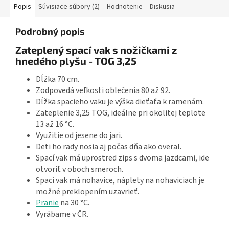
Popis
Súvisiace súbory (2)
Hodnotenie
Diskusia
Podrobný popis
Zateplený spací vak s nožičkami z
hnedého plyšu - TOG 3,25
Dĺžka 70 cm.
Zodpovedá veľkosti oblečenia 80 až 92.
Dĺžka spacieho vaku je výška dieťaťa k ramenám.
Zateplenie 3,25 TOG, ideálne pri okolitej teplote
13 až 16 °C.
Využitie od jesene do jari.
Deti ho rady nosia aj počas dňa ako overal.
Spací vak má uprostred zips s dvoma jazdcami, ide
otvoriť v oboch smeroch.
Spací vak má nohavice, náplety na nohaviciach je
možné preklopením uzavrieť.
Pranie
na 30 °C.
Vyrábame v ČR.