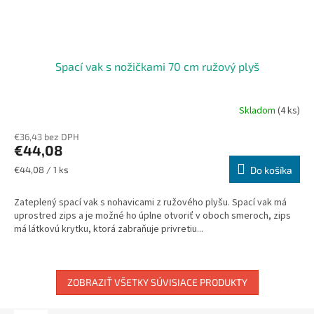
Spací vak s nožičkami 70 cm ružový plyš
Skladom
(4 ks)
€36,43 bez DPH
€44,08
Jednotková
€44,08 / 1 ks
Do košíka
cena:
Zateplený spací vak s nohavicami z ružového plyšu. Spací vak má
uprostred zips a je možné ho úplne otvoriť v oboch smeroch, zips
má látkovú krytku, ktorá zabraňuje privretiu...
ZOBRAZIŤ VŠETKY SÚVISIACE PRODUKTY