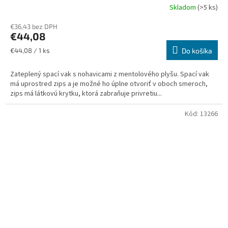
Skladom
(>5 ks)
€36,43 bez DPH
€44,08
Jednotková
€44,08 / 1 ks
Do košíka
cena:
Zateplený spací vak s nohavicami z mentolového plyšu. Spací vak
má uprostred zips a je možné ho úplne otvoriť v oboch smeroch,
zips má látkovú krytku, ktorá zabraňuje privretiu...
Kód:
13266