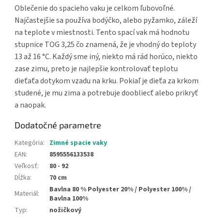
Oblečenie do spacieho vaku je celkom ľubovoľné.
Najčastejšie sa používa bodýčko, alebo pyžamko, záleží
na teplote v miestnosti. Tento spací vak má hodnotu
stupnice TOG 3,25 čo znamená, že je vhodný do teploty
13 až 16 °C. Každý sme iný, niekto má rád horúco, niekto
zase zimu, preto je najlepšie kontrolovať teplotu
dieťaťa dotykom vzadu na krku. Pokiaľ je dieťa za krkom
studené, je mu zima a potrebuje doobliecť alebo prikryť
a naopak.
Dodatočné parametre
Kategória
:
Zimné spacie vaky
EAN
:
8595556133538
Veľkosť
:
80 - 92
Dĺžka
:
70 cm
Bavlna 80 % Polyester 20% / Polyester 100% /
Materiál
:
Bavlna 100%
Typ
:
nožičkový