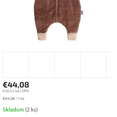
€44,08
€36,43 bez DPH
Jednotková
€44,08 / 1 ks
cena:
Skladom
(2 ks)