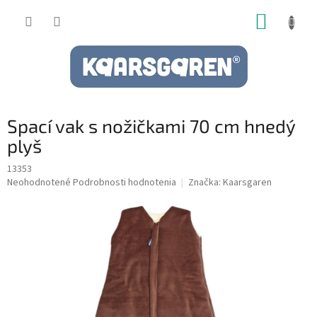
Prejsť
NÁKUP
na
obsah
KOŠÍK
Spací vak s nožičkami 70 cm hnedý
plyš
13353
Priemerné
Neohodnotené
Podrobnosti hodnotenia
Značka:
Kaarsgaren
hodnotenie
produktu
je
0,0
z
5
hviezdičiek.