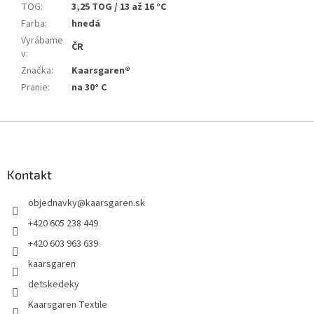
TOG
:
3,25 TOG / 13 až 16 °C
Farba
:
hnedá
Vyrábame
ČR
v
:
Značka
:
Kaarsgaren®
Pranie
:
na 30° C
Z
á
p
ä
Kontakt
t
objednavky
@
kaarsgaren.sk
i
e
+420 605 238 449
+420 603 963 639
kaarsgaren
detskedeky
Kaarsgaren Textile