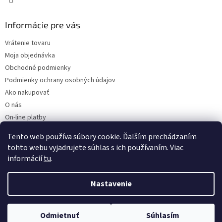
Informácie pre vás
Vrátenie tovaru
Moja objednávka
Obchodné podmienky
Podmienky ochrany osobných údajov
Ako nakupovať
O nás
On-line platby
Doklady k stiahnutiu
Tento web používa súbory cookie. Ďalším prechádzaním
Čo dať do kočíka v zime?
tohto webu vyjadrujete súhlas s ich používaním. Viac
informácií
tu
.
Nastavenie
Vytvoril Shoptet
Odmietnuť
Súhlasím
Copyright 2026
Kaarsgaren.sk
. Všetky práva vyhradené.