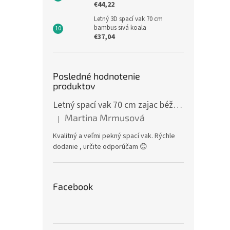
€44,22
Letný 3D spací vak 70 cm
bambus sivá koala
€37,04
Posledné hodnotenie
produktov
Letný spací vak 70 cm zajac béžový zips na boku
Martina Mrmusová
|
Hodnotenie produktu je 5 z 5 hviezdičiek.
Kvalitný a veľmi pekný spací vak. Rýchle
dodanie , určite odporúčam 😊
Facebook