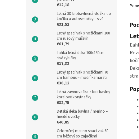
€12,18
Popi
Letná 3D biobavlnená vložka do
kočíka a autosedačky – sivá
Pod
€31,52
Letný spací vak s nožičkami 100
Let
cm ružový mušelín
€61,79
Ľahk
Rozm
Ľahká letná deka 100x130cm
sivá rybičky
kočí
€17,32
Deka
Letný spací vak s nožičkami 70
stra
cm bambus – modrí kamaráti
€36,12
Pop
Letná zavinovačka z bio-bavlny
koralové korytnačky
€32,75
Detská deka bavlna / merino –
hnedé ovečky
€40,85
Celoročný merino spací vak 60
cm béžový so zajačikmi