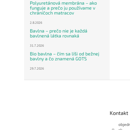
Polyuretánová membrána – ako
funguje a prečo ju používame v
chráničoch matracov
2.8.2026
Bavlna – prečo nie je každá
bavlnená látka rovnaká
31.7.2026
Bio bavlna – čím sa líši od bežnej
bavlny a čo znamená GOTS
29.7.2026
Z
á
p
ä
t
Kontakt
i
e
objed