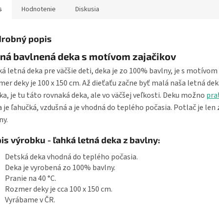
s
Hodnotenie
Diskusia
robný popis
ná bavlnená deka s motívom zajačikov
á letná deka pre väčšie deti, deka je zo 100% bavlny, je s motívom 
er deky je 100 x 150 cm. Až dieťaťu začne byť malá naša letná dek
ka, je tu táto rovnaká deka, ale vo väčšej veľkosti. Deku možno
pra
 je ľahučká, vzdušná a je vhodná do teplého počasia. Potlač je len 
ny.
is výrobku - ľahká letná deka z bavlny:
Detská deka vhodná do teplého počasia.
Deka je vyrobená zo 100% bavlny.
Pranie na 40 °C.
Rozmer deky je cca 100 x 150 cm.
Vyrábame v ČR.