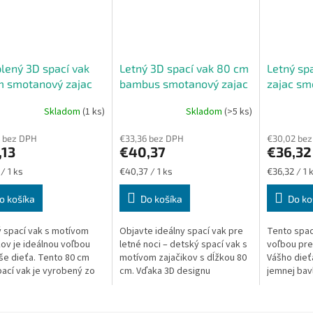
lený 3D spací vak
Letný 3D spací vak 80 cm
Letný sp
m smotanový zajac
bambus smotanový zajac
zajac sm
boku
Skladom
(1 ks)
Skladom
(>5 ks)
 bez DPH
€33,36 bez DPH
€30,02 be
,13
€40,37
€36,32
ková
Jednotková
Jednotková
/ 1 ks
€40,37 / 1 ks
€36,32 / 1 
cena:
cena:
o košíka
Do košíka
Do ko
 spací vak s motívom
Objavte ideálny spací vak pre
Tento spací
kov je ideálnou voľbou
letné noci – detský spací vak s
voľbou pre
še dieťa. Tento 80 cm
motívom zajačikov s dĺžkou 80
Vášho dieť
pací vak je vyrobený zo
cm. Vďaka 3D designu
jemnej bav
avlny a zateplený
poskytuje väčší priestor na
strane a s
kteriálnym rúnom pre
pohodlný spánok. Tento spací
bambusovej
e a...
vak je...
prirodzene.