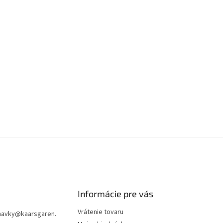
Informácie pre vás
Vrátenie tovaru
navky
@
kaarsgaren.