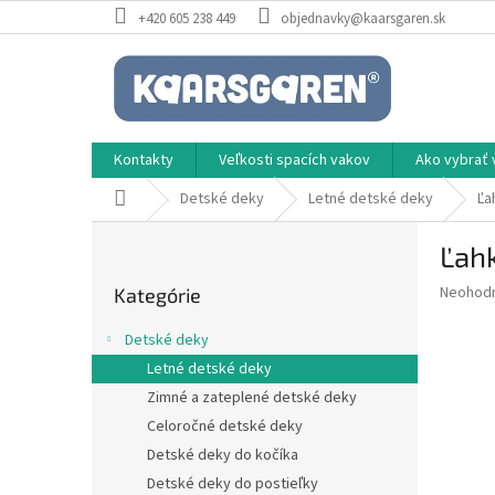
Prejsť
+420 605 238 449
objednavky@kaarsgaren.sk
na
obsah
Kontakty
Veľkosti spacích vakov
Ako vybrať 
Domov
Detské deky
Letné detské deky
Ľa
B
Ľahk
o
Preskočiť
č
Priemer
Neohod
Kategórie
kategórie
n
hodnote
ý
produkt
Detské deky
p
je
Letné detské deky
0,0
a
z
Zimné a zateplené detské deky
n
5
e
Celoročné detské deky
hviezdič
l
Detské deky do kočíka
Detské deky do postieľky