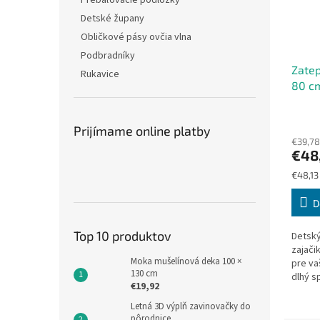
Prebaľovacie podložky
Detské župany
Obličkové pásy ovčia vlna
Podbradníky
Zatep
Rukavice
80 c
Prijímame online platby
€39,78
€48
Jednot
€48,13 
cena:
D
Top 10 produktov
Detský
zajači
Moka mušelínová deka 100 ×
pre va
130 cm
dlhý s
€19,92
100% b
antiba
Letná 3D výplň zavinovačky do
pohodli
pôrodnice