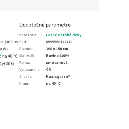
Dodatočné parametre
Kategória
:
Letné detské deky
zajačikov.
EAN
:
8595556122778
a do
Rozmer
:
100 x 150 cm
Materiál
:
Bavlna 100%
ť
na 40 °C.
Farba
:
smotanová
z jednej
Vyrábame v
:
ČR
Značka
:
Kaarsgaren®
Praní
:
na 40° C