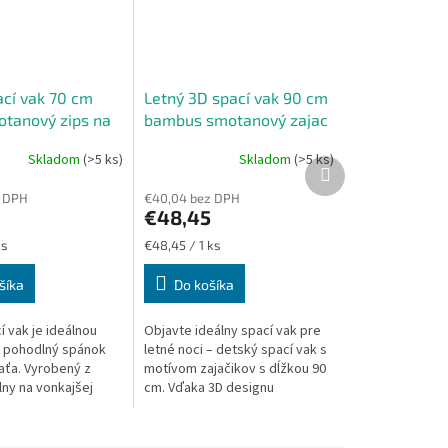
ací vak 70 cm
Letný 3D spací vak 90 cm
otanový zips na
bambus smotanový zajac
Skladom
(>5 ks)
Skladom
(>5 ks)
Ďalší
produkt
z DPH
€40,04 bez DPH
€48,45
Jednotková
ks
€48,45 / 1 ks
cena:
šíka
Do košíka
 vak je ideálnou
Objavte ideálny spací vak pre
 pohodlný spánok
letné noci – detský spací vak s
aťa. Vyrobený z
motívom zajačikov s dĺžkou 90
lny na vonkajšej
cm. Vďaka 3D designu
 podšívkou z
poskytuje väčší priestor na
 viskózy, ktorá je
pohodlný spánok. Tento spací
..
vak je...