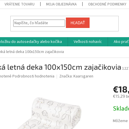
VRÁTENIE TOVARU
MOJA OBJEDNÁVKA
OBCHODNÉ PODMIENKY
HĽADAŤ
vložku do autosedačky alebo kočíka
Veľkosti nohavíc
Ako prať
hká letná deka 100x150cm zajačikovia
á letná deka 100x150cm zajačikovia
122
né
notené
Podrobnosti hodnotenia
Značka:
Kaarsgaren
nie
€18
u
€15,29 b
Jednotk
Skla
cena:
iek.
Môžeme d