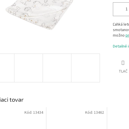
Ľahká let
smotanov
možno
p
Detailné 
TLAČ
iaci tovar
Kód:
13434
Kód:
13462