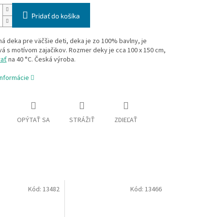
Pridať do košíka
ná deka pre väčšie deti, deka je zo 100% bavlny, je
á s motívom zajačikov. Rozmer deky je cca 100 x 150 cm,
rať
na 40 °C. Česká výroba.
informácie
OPÝTAŤ SA
STRÁŽIŤ
ZDIEĽAŤ
Kód:
13482
Kód:
13466