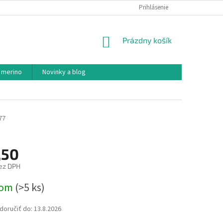
PODMIENKY OCHRANY OSOBNÝCH ÚDAJOV
Prihlásenie
AKO NAKUPOVAŤ
NÁKUPNÝ
Prázdny košík
KOŠÍK
 merino
Novinky a blog
77
,50
ez DPH
ová
dom
(>5 ks)
oručiť do:
13.8.2026