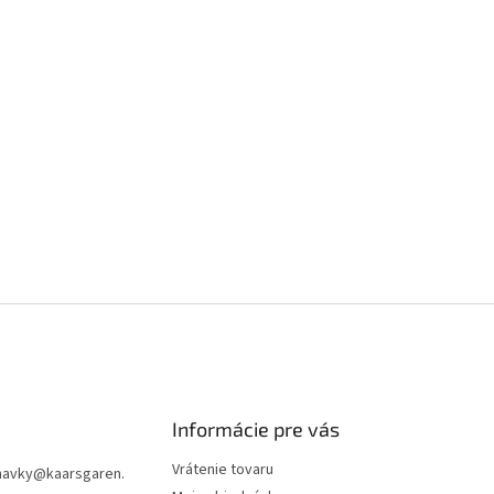
Informácie pre vás
Vrátenie tovaru
navky
@
kaarsgaren.