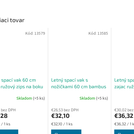
iaci tovar
Kód:
13579
Kód:
13585
 spací vak 60 cm
Letný spací vak s
Letný sp
 ružový zips na boku
nožičkami 60 cm bambus
zajac ruž
ružový zajac
Skladom
(>5 ks)
Skladom
(>5 ks)
 bez DPH
€26,53 bez DPH
€30,02 be
,28
€32,10
€36,32
ková
Jednotková
Jednotková
 / 1 ks
€32,10 / 1 ks
€36,32 / 1 
cena:
cena: