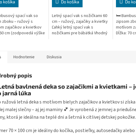
o košíka
Do košíka
Do ko
mbusový spací vak so
Letný spací vak s nožičkami 60
🛏️ Bambus
 zboku – ružový s
cm – ružový, zajačiky a kvietky
zipsom zbo
m zajačikov a kvietkov
Ľahký letný spací vak s
motívom za
 60 cm (zodpovedá výške
nožičkami pre bábätká Vhodný
Dĺžka: 70 
a po ramená) Materiál:
pre veľkosť oblečenia 68–80
dieťaťa po
bavlna (vonkajšia
Dĺžka spacieho vaku: 60 cm...
100 % bavl
...
vrstva),...
s
Hodnotenie
Diskusia
robný popis
Letná bavlnená deka so zajačikmi a kvietkami –
 jarná lúka
 ružová letná deka s motívom bielych zajačikov a kvietkov si získa
ej malej slečny – aj jej maminy 💕 Je vyrobená z jemnej a prieduš
ny, ktorá je ideálna na teplé dni a šetrná k citlivej detskej pokožke.
er 70 × 100 cm je ideálny do kočíka, postieľky, autosedačky alebo