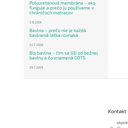
Polyuretánová membrána – ako
funguje a prečo ju používame v
chráničoch matracov
2.8.2026
Bavlna – prečo nie je každá
bavlnená látka rovnaká
31.7.2026
Bio bavlna – čím sa líši od bežnej
bavlny a čo znamená GOTS
29.7.2026
Z
á
p
ä
t
Kontakt
i
e
objed