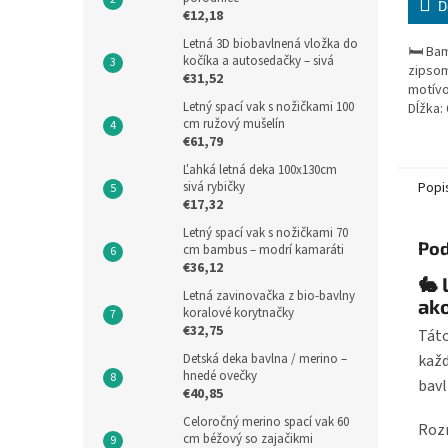
D
€12,18
Letná 3D biobavlnená vložka do
🛏️ Ba
kočíka a autosedačky – sivá
zipsom
€31,52
motívo
Letný spací vak s nožičkami 100
Dĺžka:
cm ružový mušelín
dieťať
€61,79
100 % 
vrstva),
Ľahká letná deka 100x130cm
Popi
sivá rybičky
€17,32
Letný spací vak s nožičkami 70
Pod
cm bambus – modrí kamaráti
€36,12
🐇 
Letná zavinovačka z bio-bavlny
ako
koralové korytnačky
€32,75
Táto
Detská deka bavlna / merino –
každ
hnedé ovečky
bavl
€40,85
Celoročný merino spací vak 60
Rozm
cm béžový so zajačikmi