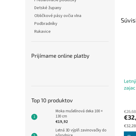
Prebaľovacie podložky
Detské župany
Obličkové pásy ovčia vlna
Súvis
Podbradníky
Rukavice
Prijímame online platby
Letný
zajac
Top 10 produktov
Moka mušelínová deka 100 ×
€26,68
€32
130 cm
€19,92
Jednot
€32,28
Letná 3D výplň zavinovačky do
cena:
pôrodnice