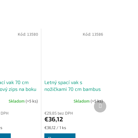
Kód:
13580
Kód:
13586
ací vak 70 cm
Letný spací vak s
ový zips na boku
nožičkami 70 cm bambus
ružový zajac
Skladom
(>5 ks)
Skladom
(>5 ks)
Ďalší
produkt
z DPH
€29,85 bez DPH
€36,12
Jednotková
ks
€36,12 / 1 ks
cena: