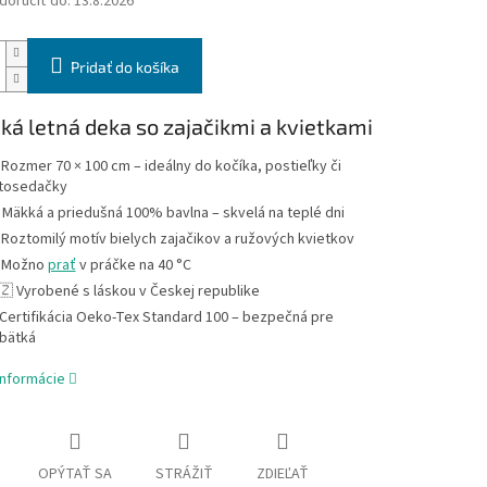
oručiť do:
13.8.2026
Pridať do košíka
ká letná deka so zajačikmi a kvietkami
 Rozmer 70 × 100 cm – ideálny do kočíka, postieľky či
tosedačky
️ Mäkká a priedušná 100% bavlna – skvelá na teplé dni
 Roztomilý motív bielych zajačikov a ružových kvietkov
 Možno
prať
v práčke na 40 °C
🇿 Vyrobené s láskou v Českej republike
Certifikácia Oeko-Tex Standard 100 – bezpečná pre
bätká
informácie
OPÝTAŤ SA
STRÁŽIŤ
ZDIEĽAŤ