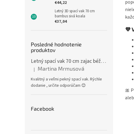
popo
€44,22
niel
Letný 3D spací vak 70 cm
bambus sivá koala
každ
€37,04
💜 
Posledné hodnotenie
produktov
Letný spací vak 70 cm zajac béžový zips na boku
Martina Mrmusová
|
Hodnotenie produktu je 5 z 5 hviezdičiek.
Kvalitný a veľmi pekný spací vak. Rýchle
dodanie , určite odporúčam 😊
🎀 P
aleb
Facebook