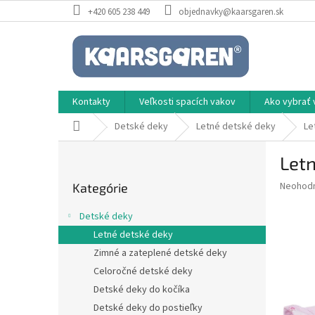
Prejsť
+420 605 238 449
objednavky@kaarsgaren.sk
na
obsah
Kontakty
Veľkosti spacích vakov
Ako vybrať 
Domov
Detské deky
Letné detské deky
Le
B
Letn
o
Preskočiť
č
Priemer
Neohod
Kategórie
kategórie
n
hodnote
ý
produkt
Detské deky
p
je
Letné detské deky
0,0
a
z
Zimné a zateplené detské deky
n
5
e
Celoročné detské deky
hviezdič
l
Detské deky do kočíka
Detské deky do postieľky