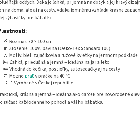
ludňajší oddych. Deka je ľahká, príjemná na dotyk a jej hravý dizaj
en na doma, ale aj na cesty. Vďaka jemnému vzhľadu krásne zapad
ej výbavičky pre bábätko.
Vlastnosti:
📏 Rozmer: 70 × 100 cm
🧵 Zloženie: 100% bavlna (Oeko-Tex Standard 100)
🐰 Motív: bieli zajačikovia a ružové kvietky na jemnom podklade
🌬️ Ľahká, priedušná a jemná – ideálna na jar a leto
🛏️ Vhodná do kočíka, postieľky, autosedačky aj na cesty
🧼 Možno
prať
v práčke na 40 °C
🇨🇿 Vyrobené v Českej republike
raktická, krásna a jemná – ideálna ako darček pre novorodené die
o súčasť každodenného pohodlia vášho bábätka.