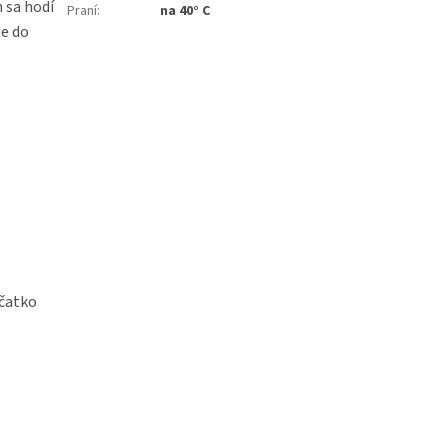
n sa hodí
Praní
:
na 40° C
ne do
včatko