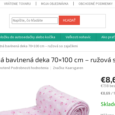
VRÁTENIE TOVARU
MOJA OBJEDNÁVKA
OBCHODNÉ PODMIENKY
HĽADAŤ
vložku do autosedačky alebo kočíka
Veľkosti nohavíc
Ako prať
tná bavlnená deka 70×100 cm – ružová so zajačikmi
á bavlnená deka 70×100 cm – ružová s
né
notené
Podrobnosti hodnotenia
Značka:
Kaarsgaren
nie
€8,
u
€7,18 be
Jednotk
€8,69 / 1
cena:
iek.
Skla