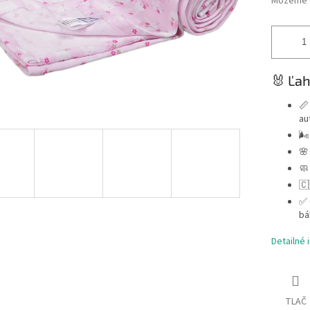
Môžeme d
🐰 Ľah
📏
au
🌬
🌸
🧼
🇨
✅ 
bá
Detailné 
TLAČ