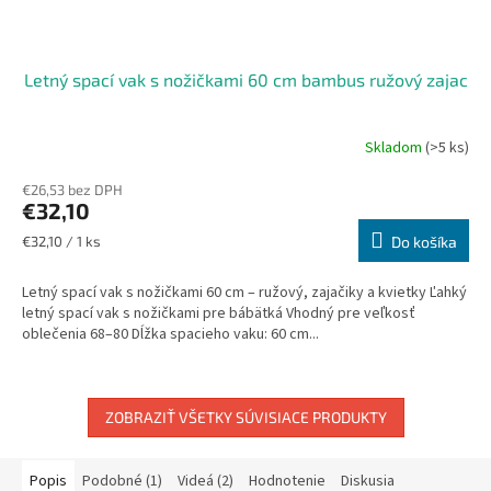
Letný spací vak s nožičkami 60 cm bambus ružový zajac
Skladom
(>5 ks)
€26,53 bez DPH
€32,10
Jednotková
€32,10 / 1 ks
Do košíka
cena:
Letný spací vak s nožičkami 60 cm – ružový, zajačiky a kvietky Ľahký
letný spací vak s nožičkami pre bábätká Vhodný pre veľkosť
oblečenia 68–80 Dĺžka spacieho vaku: 60 cm...
ZOBRAZIŤ VŠETKY SÚVISIACE PRODUKTY
Popis
Podobné (1)
Videá (2)
Hodnotenie
Diskusia