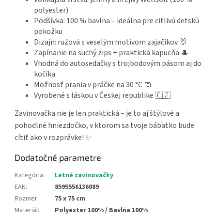
polyester)
Podšívka: 100 % bavlna – ideálna pre citlivú detskú
pokožku
Dizajn: ružová s veselým motívom zajačikov 🐰
Zapínanie na suchý zips + praktická kapucňa 🎩
Vhodná do autosedačky s trojbodovým pásom aj do
kočíka
Možnosť prania v práčke na 30 °C 🧼
Vyrobené s láskou v Českej republike 🇨🇿
Zavinovačka nie je len praktická – je to aj štýlové a
pohodlné hniezdočko, v ktorom sa tvoje bábätko bude
cítiť ako v rozprávke! ✨
Dodatočné parametre
Kategória
:
Letné zavinovačky
EAN
:
8595556136089
Rozmer
:
75 x 75 cm
Materiál
:
Polyester 100% / Bavlna 100%