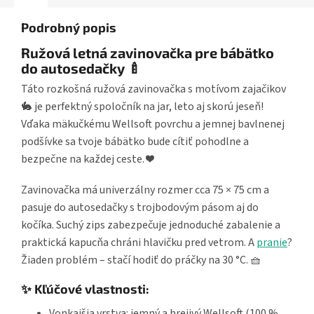
Podrobný popis
Ružová letná zavinovačka pre bábätko
do autosedačky 🍼
Táto rozkošná ružová zavinovačka s motívom zajačikov
🐇 je perfektný spoločník na jar, leto aj skorú jeseň!
Vďaka mäkučkému Wellsoft povrchu a jemnej bavlnenej
podšívke sa tvoje bábätko bude cítiť pohodlne a
bezpečne na každej ceste. ❤️
Zavinovačka má univerzálny rozmer cca 75 × 75 cm a
pasuje do autosedačky s trojbodovým pásom aj do
kočíka. Suchý zips zabezpečuje jednoduché zabalenie a
praktická kapucňa chráni hlavičku pred vetrom. A
pranie
?
Žiaden problém – stačí hodiť do práčky na 30 °C. 🧺
✨ Kľúčové vlastnosti:
Vonkajšia vrstva: jemný a hrejivý Wellsoft (100 %