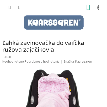
Prejsť
NÁKUP
na
obsah
KOŠÍK
Ľahká zavinovačka do vajíčka
ružova zajačikovia
13608
Priemerné
Neohodnotené
Podrobnosti hodnotenia
Značka:
Kaarsgaren
hodnotenie
produktu
je
0,0
z
5
hviezdičiek.