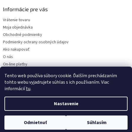
Informácie pre vás
Vrátenie tovaru
Moja objednávka
Obchodné podmienky
Podmienky ochrany osobných údajov
Ako nakupovať
O nás
On-line platby
Doklady k stiahnutiu
Tento web používa súbory cookie. Ďalším prechádzaním
Čo dať do kočíka v zime?
tohto webu vyjadrujete súhlas s ich používaním. Viac
informácií
tu
.
Nastavenie
Vytvoril Shoptet
Odmietnuť
Súhlasím
Copyright 2026
Kaarsgaren.sk
. Všetky práva vyhradené.