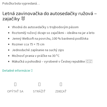
Položka bola vypredaná…
Letná zavinovačka do autosedačky ružová –
zajačiky 🐰
Vhodná do autosedačky s trojbodovým pásom
Roztomilý ružový dizajn so zajačikmi – ideálna na jar a leto
Jemný Wellsoft na povrchu, 100 % bavlnená podšívka
Rozmer cca 75 × 75 cm
Jednoduché zapínanie na suchý zips
Možnosť prania v práčke na 30 °C
Mäkučká a pohodlná – vyrobené v Českej republike 🇨🇿
Detailné informácie
OPÝTAŤ SA
STRÁŽIŤ
ZDIEĽAŤ