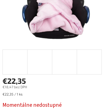
€22,35
€18,47 bez DPH
Jednotková
€22,35 / 1 ks
cena:
Momentálne nedostupné