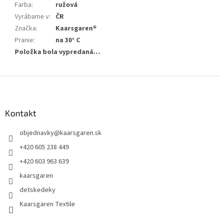
Farba
:
ružová
Vyrábame v
:
ČR
Značka
:
Kaarsgaren®
Pranie
:
na 30° C
Položka bola vypredaná…
Z
á
p
ä
Kontakt
t
objednavky
@
kaarsgaren.sk
i
e
+420 605 238 449
+420 603 963 639
kaarsgaren
detskedeky
Kaarsgaren Textile