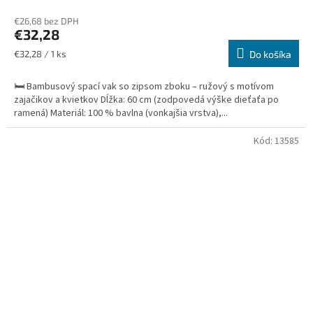
€26,68 bez DPH
€32,28
Jednotková
€32,28 / 1 ks
Do košíka
cena:
🛏️ Bambusový spací vak so zipsom zboku – ružový s motívom
zajačikov a kvietkov Dĺžka: 60 cm (zodpovedá výške dieťaťa po
ramená) Materiál: 100 % bavlna (vonkajšia vrstva),...
Kód:
13585