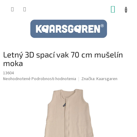
Prejsť
NÁKUP
na
obsah
KOŠÍK
Letný 3D spací vak 70 cm mušelín
moka
13604
Priemerné
Neohodnotené
Podrobnosti hodnotenia
Značka:
Kaarsgaren
hodnotenie
produktu
je
0,0
z
5
hviezdičiek.