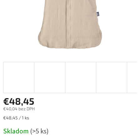
€48,45
€40,04 bez DPH
Jednotková
€48,45 / 1 ks
cena:
Skladom
(>5 ks)