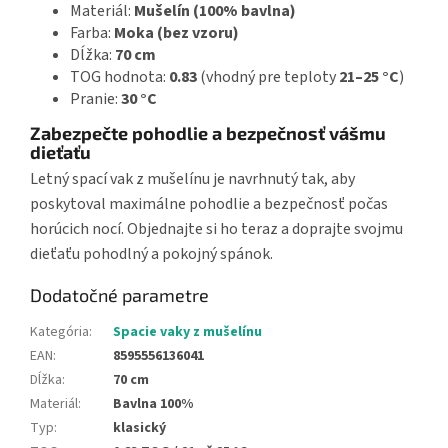
Materiál:
Mušelín (100% bavlna)
Farba:
Moka (bez vzoru)
Dĺžka:
70 cm
TOG hodnota:
0.83
(vhodný pre teploty
21–25 °C
)
Pranie:
30 °C
Zabezpečte pohodlie a bezpečnosť vášmu
dieťaťu
Letný spací vak z mušelínu je navrhnutý tak, aby
poskytoval maximálne pohodlie a bezpečnosť počas
horúcich nocí. Objednajte si ho teraz a doprajte svojmu
dieťaťu pohodlný a pokojný spánok.
Dodatočné parametre
Kategória
:
Spacie vaky z mušelínu
EAN
:
8595556136041
Dĺžka
:
70 cm
Materiál
:
Bavlna 100%
Typ
:
klasický