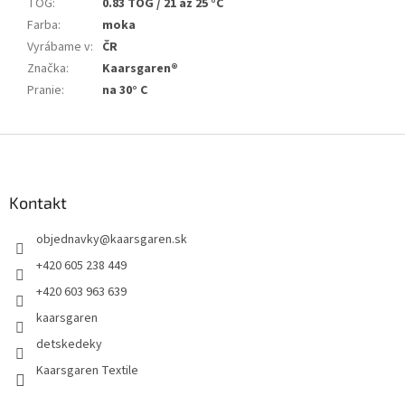
TOG
:
0.83 TOG / 21 až 25 °C
Farba
:
moka
Vyrábame v
:
ČR
Značka
:
Kaarsgaren®
Pranie
:
na 30° C
Z
á
p
ä
Kontakt
t
objednavky
@
kaarsgaren.sk
i
e
+420 605 238 449
+420 603 963 639
kaarsgaren
detskedeky
Kaarsgaren Textile