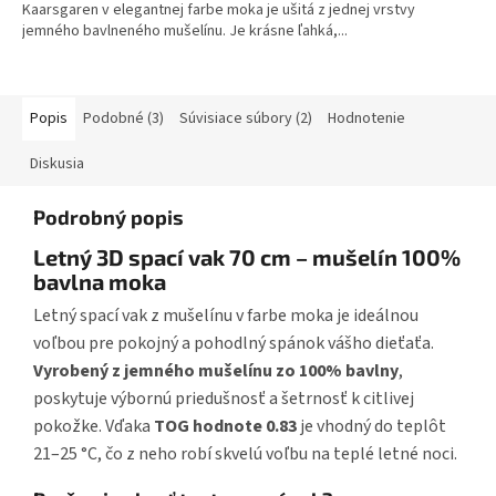
Kaarsgaren v elegantnej farbe moka je ušitá z jednej vrstvy
jemného bavlneného mušelínu. Je krásne ľahká,...
Popis
Podobné (3)
Súvisiace súbory (2)
Hodnotenie
Diskusia
Podrobný popis
Letný 3D spací vak 70 cm – mušelín 100%
bavlna moka
Letný spací vak z mušelínu v farbe moka je ideálnou
voľbou pre pokojný a pohodlný spánok vášho dieťaťa.
Vyrobený z jemného mušelínu zo 100% bavlny
,
poskytuje výbornú priedušnosť a šetrnosť k citlivej
pokožke. Vďaka
TOG hodnote 0.83
je vhodný do teplôt
21–25 °C, čo z neho robí skvelú voľbu na teplé letné noci.