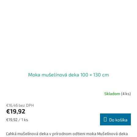
Moka mušelínová deka 100 × 130 cm
Skladom
(4 ks)
€16,46 bez DPH
€19,92
Jednotková
€19,92 / 1 ks
Do košíka
cena:
Ľahká mušelínová deka v prírodnom odtieni moka Mušelínová deka