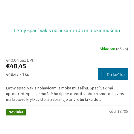
Letný spací vak s nožičkami 70 cm moka mušelín
Skladom
(>5 ks)
€40,04 bez DPH
€48,45
Jednotková
€48,45 / 1 ks
Do košíka
cena:
Letný spací vak s nohavicami z moka mušelínu. Spací vak má
uprostred zips a je možné ho úplne otvoriť v oboch smeroch, zips
má látkovú krytku, ktorá zabraňuje privretiu krku do...
Kód:
13705
Novinka