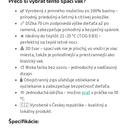
Prečo si vybrať tento spací vak?
🌿 Vyrobený z jemného mušelínu zo 100% bavlny –
prírodný, priedušný a šetrný k citlivej pokožke.
📏 Dĺžka 70 cm zodpovedá výške dieťaťa až po
ramená, zabezpečuje pohodlný a bezpečný spánok.
☀️ Ideálny do teplôt 21–25 °C (TOG 0.83) –
perfektný na teplé letné noci.
🔺 3D tvar – spací vak nie je plochý, vo vnútri je viac
miesta, takže je pohodlnejší a priestrannejší ako
klasický vak.
🎨 Moka farba bez vzoru – jednoduchý a nadčasový
dizajn.
🔒 Obojstranný zips uľahčuje obliekanie a
vyzliekanie a zabezpečuje bezpečnosť dieťaťa.
🧼 Jednoduchá údržba – možno
prať
v práčke na 30
°C.
🇨🇿 Vyrobené v Českej republike – kvalitný a
lokálny produkt.
Špecifikácie: