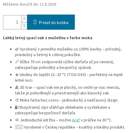
Môžeme doručiť do:
11.8.2026
Pridať do košíka
Ľahký letný spací vak z mušelínu v farbe moka
🌿 Vyrobený z jemného mušelínu zo 100% bavlny – prírodný,
priedušný a šetrný k citlivej pokožke.
📏 Dĺžka 70 cm zodpovedá výške dieťaťa až po ramená,
zabezpečuje pohodlný a bezpečný spánok.
☀️ Ideálny do teplôt 21–25 °C (TOG 0.83) – perfektný na teplé
letné noci.
🔺 3D tvar – spací vak nie je plochý, vo vnútri je viac miesta,
takže je pohodlnejší a priestrannejší ako klasický vak.
🎨 Moka farba bez vzoru – jednoduchý a nadčasový dizajn.
🔒 Obojstranný zips uľahčuje obliekanie a vyzliekanie a
zabezpečuje bezpečnosť dieťaťa.
🧼 Jednoduchá údržba – možno
prať
v práčke na 30 °C.
🇨🇿 Vyrobené v Českej republike – kvalitný a lokálny produkt.