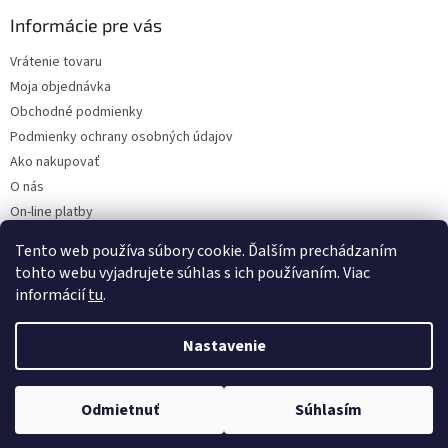
Informácie pre vás
Vrátenie tovaru
Moja objednávka
Obchodné podmienky
Podmienky ochrany osobných údajov
Ako nakupovať
O nás
On-line platby
Doklady k stiahnutiu
Tento web používa súbory cookie. Ďalším prechádzaním
Čo dať do kočíka v zime?
tohto webu vyjadrujete súhlas s ich používaním. Viac
informácií
tu
.
Nastavenie
Vytvoril Shoptet
Odmietnuť
Súhlasím
Copyright 2026
Kaarsgaren.sk
. Všetky práva vyhradené.