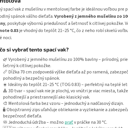
ntolová
ý spací vak z mušelínu v mentolovej farbe je ideálnou voľbou pre 
dlný spánok vášho dieťaťa.
Vyrobený z jemného mušelínu zo 1
lny
, poskytuje výbornú priedušnosť a šetrnosť k citlivej pokožke. 
note 0.83
je vhodný do teplôt 21–25 °C, čo z neho robí skvelú voľb
é noci.
čo si vybrať tento spací vak?
🌿 Vyrobený z jemného mušelínu zo 100% bavlny – prírodný, prie
šetrný k citlivej pokožke.
📏 Dĺžka 70 cm zodpovedá výške dieťaťa až po ramená, zabezpeč
pohodlný a bezpečný spánok.
☀️ Ideálny do teplôt 21–25 °C (TOG 0.83) – perfektný na teplé let
🔺 3D tvar – spací vak nie je plochý, vo vnútri je viac miesta, takže
pohodlnejší a priestrannejší ako klasický vak.
🎨 Mentolová farba bez vzoru – jednoduchý a nadčasový dizajn.
🔒 Obojstranný zips uľahčuje obliekanie a vyzliekanie a zabezpeč
bezpečnosť dieťaťa.
🧼 Jednoduchá údržba – možno
prať
v práčke na 30 °C.