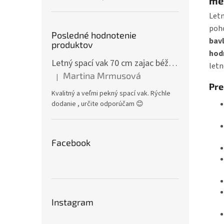
me
Letn
poho
Posledné hodnotenie
bav
produktov
hod
Letný spací vak 70 cm zajac béžový zips na boku
letn
Martina Mrmusová
|
Hodnotenie produktu je 5 z 5 hviezdičiek.
Pre
Kvalitný a veľmi pekný spací vak. Rýchle
dodanie , určite odporúčam 😊
Facebook
Instagram