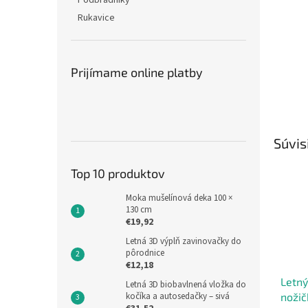
Podbradníky
Rukavice
Prijímame online platby
Súvis
Top 10 produktov
Moka mušelínová deka 100 ×
130 cm
€19,92
Letná 3D výplň zavinovačky do
pôrodnice
€12,18
Letný
Letná 3D biobavlnená vložka do
kočíka a autosedačky – sivá
noži