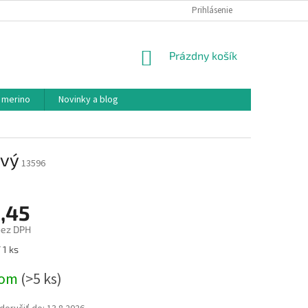
PODMIENKY OCHRANY OSOBNÝCH ÚDAJOV
Prihlásenie
AKO NAKUPOVAŤ
NÁKUPNÝ
Prázdny košík
KOŠÍK
 merino
Novinky a blog
ový
13596
,45
bez DPH
ová
 1 ks
dom
(>5 ks)