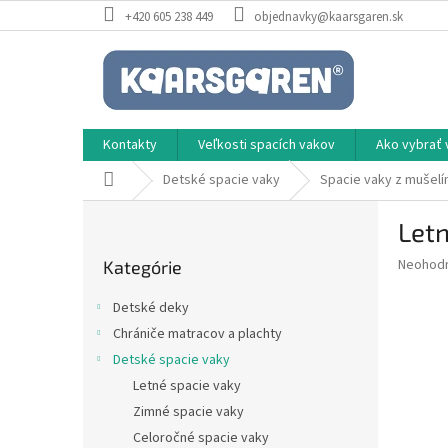
Prejsť
+420 605 238 449
objednavky@kaarsgaren.sk
na
obsah
Kontakty
Veľkosti spacích vakov
Ako vybrať 
Domov
Detské spacie vaky
Spacie vaky z mušelí
B
Let
o
Preskočiť
č
Priemer
Neohod
Kategórie
kategórie
n
hodnote
ý
produkt
Detské deky
p
je
Chrániče matracov a plachty
0,0
a
z
Detské spacie vaky
n
5
e
Letné spacie vaky
hviezdič
l
Zimné spacie vaky
Celoročné spacie vaky