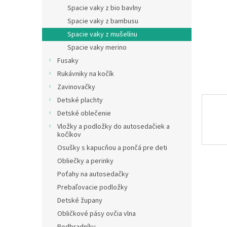
Spacie vaky z bio bavlny
Spacie vaky z bambusu
Spacie vaky z mušelínu
Spacie vaky merino
Fusaky
Rukávniky na kočík
Zavinovačky
Detské plachty
Detské oblečenie
Vložky a podložky do autosedačiek a
kočíkov
Osušky s kapucňou a pončá pre deti
Obliečky a perinky
Poťahy na autosedačky
Prebaľovacie podložky
Detské župany
Obličkové pásy ovčia vlna