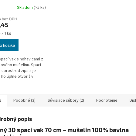
olový mušelín
Skladom
(>5 ks)
4 bez DPH
,45
ková
 / 1 ks
o košíka
spací vak s nohavicami z
ového mušelínu. Spací
 uprostred zips a je
ho úplne otvoriť v
 smeroch, zips má
ú krytku, ktorá zabraňuje
u...
s
Podobné (3)
Súvisiace súbory (2)
Hodnotenie
Dis
robný popis
ný 3D spací vak 70 cm – mušelín 100% bavlna