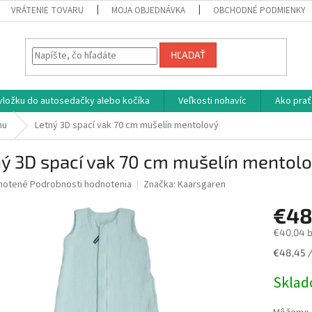
VRÁTENIE TOVARU
MOJA OBJEDNÁVKA
OBCHODNÉ PODMIENKY
HĽADAŤ
vložku do autosedačky alebo kočíka
Veľkosti nohavíc
Ako prať
nu
Letný 3D spací vak 70 cm mušelín mentolový
ný 3D spací vak 70 cm mušelín mentol
né
notené
Podrobnosti hodnotenia
Značka:
Kaarsgaren
nie
€48
u
€40,04 
Jednotk
€48,45 /
cena:
iek.
Skla