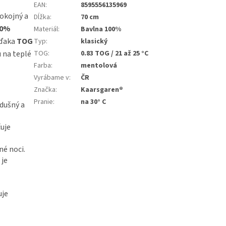
EAN
:
8595556135969
pokojný a
Dĺžka
:
70 cm
00%
Materiál
:
Bavlna 100%
Vďaka
TOG
Typ
:
klasický
u na teplé
TOG
:
0.83 TOG / 21 až 25 °C
Farba
:
mentolová
Vyrábame v
:
ČR
Značka
:
Kaarsgaren®
Pranie
:
na 30° C
dušný a
uje
né noci.
 je
uje