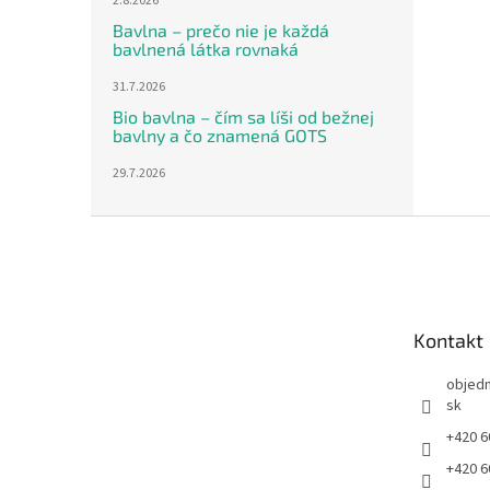
2.8.2026
Bavlna – prečo nie je každá
bavlnená látka rovnaká
31.7.2026
Bio bavlna – čím sa líši od bežnej
bavlny a čo znamená GOTS
29.7.2026
Z
á
p
ä
t
Kontakt
i
e
objed
sk
+420 6
+420 6