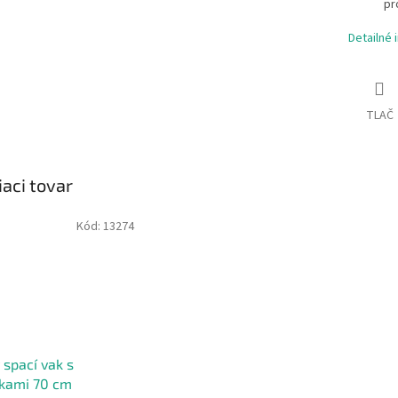
pr
Detailné 
TLAČ
iaci tovar
Kód:
13274
 spací vak s
čkami 70 cm