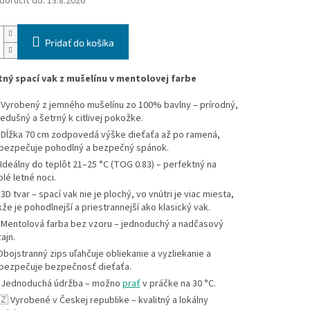
oručiť do:
13.8.2026
Pridať do košíka
tný spací vak z mušelínu v mentolovej farbe
 Vyrobený z jemného mušelínu zo 100% bavlny – prírodný,
iedušný a šetrný k citlivej pokožke.
 Dĺžka 70 cm zodpovedá výške dieťaťa až po ramená,
bezpečuje pohodlný a bezpečný spánok.
 Ideálny do teplôt 21–25 °C (TOG 0.83) – perfektný na
plé letné noci.
 3D tvar – spací vak nie je plochý, vo vnútri je viac miesta,
kže je pohodlnejší a priestrannejší ako klasický vak.
 Mentolová farba bez vzoru – jednoduchý a nadčasový
ajn.
 Obojstranný zips uľahčuje obliekanie a vyzliekanie a
bezpečuje bezpečnosť dieťaťa.
 Jednoduchá údržba – možno
prať
v práčke na 30 °C.
🇿 Vyrobené v Českej republike – kvalitný a lokálny