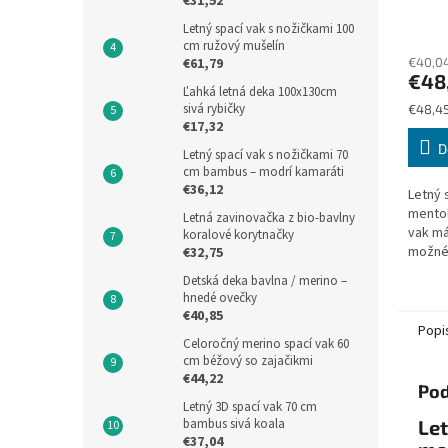
€31,52
ment
Letný spací vak s nožičkami 100
cm ružový mušelín
€61,79
€40,0
€48
Ľahká letná deka 100x130cm
sivá rybičky
Jednot
€48,45
€17,32
cena:
D
Letný spací vak s nožičkami 70
cm bambus – modrí kamaráti
€36,12
Letný 
mentol
Letná zavinovačka z bio-bavlny
vak má
koralové korytnačky
možné 
€32,75
oboch
Detská deka bavlna / merino –
látkov
hnedé ovečky
privreti
€40,85
Popi
Celoročný merino spací vak 60
cm béžový so zajačikmi
€44,22
Pod
Letný 3D spací vak 70 cm
bambus sivá koala
Let
€37,04