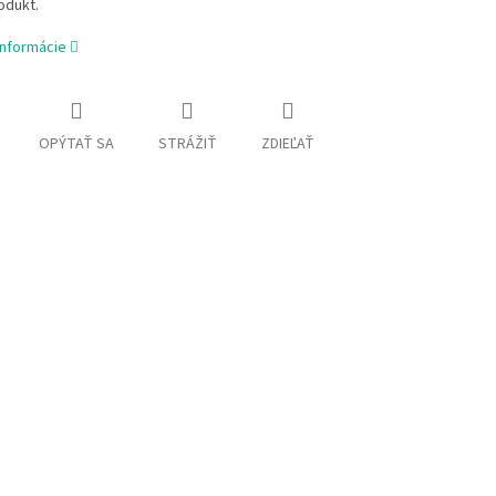
odukt.
informácie
OPÝTAŤ SA
STRÁŽIŤ
ZDIEĽAŤ