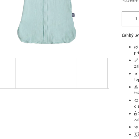
Môžeme d
Ľahký le
🌿
pr
📏
za
☀️
te
🔺
ta
🎨
diz
🔒
za
🧼
🇨