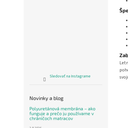
Špe
Zab
Letn
poho
Sledovať na Instagrame
svoj
Novinky a blog
Polyuretánová membrána – ako
funguje a prečo ju používame v
chráničoch matracov