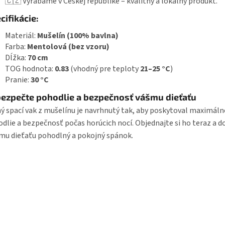
🇨🇿 Vyrábame v Českej republike – kvalitný a lokálny produkt.
cifikácie:
Materiál:
Mušelín (100% bavlna)
Farba:
Mentolová (bez vzoru)
Dĺžka:
70 cm
TOG hodnota:
0.83
(vhodný pre teploty
21–25 °C
)
Pranie:
30 °C
ezpečte pohodlie a bezpečnosť vášmu dieťaťu
ý spací vak z mušelínu je navrhnutý tak, aby poskytoval maximáln
dlie a bezpečnosť počas horúcich nocí. Objednajte si ho teraz a d
mu dieťaťu pohodlný a pokojný spánok.