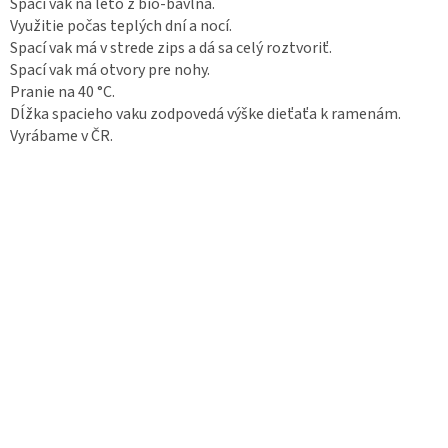
Spací vak na leto z bio-bavlna.
Využitie počas teplých dní a nocí.
Spací vak má v strede zips a dá sa celý roztvoriť.
Spací vak má otvory pre nohy.
Pranie na 40 °C.
Dĺžka spacieho vaku zodpovedá výške dieťaťa k ramenám.
Vyrábame v ČR.