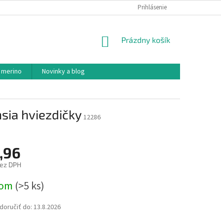
PODMIENKY OCHRANY OSOBNÝCH ÚDAJOV
Prihlásenie
AKO NAKUPOVAŤ
NÁKUPNÝ
Prázdny košík
KOŠÍK
 merino
Novinky a blog
sia hviezdičky
12286
,96
bez DPH
ová
dom
(>5 ks)
oručiť do:
13.8.2026