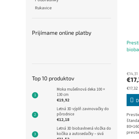
Podbradníky
Rukavice
Prijímame online platby
Prest
bioba
fuchs
(GOTS
€14,31
Top 10 produktov
€17,
Jednot
€17,32 
Moka mušelínová deka 100 ×
cena:
130 cm
€19,92
D
Letná 3D výplň zavinovačky do
pôrodnice
Presti
€12,18
štanda
80×160
Letná 3D biobavlnená vložka do
presti
kočíka a autosedačky – sivá
biobav