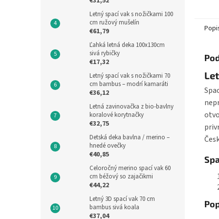
€31,52
fuchsi
Letný spací vak s nožičkami 100
ideáln
cm ružový mušelín
Popi
€61,79
Ľahká letná deka 100x130cm
sivá rybičky
Pod
€17,32
Let
Letný spací vak s nožičkami 70
cm bambus – modrí kamaráti
Spac
€36,12
nepr
Letná zavinovačka z bio-bavlny
otvo
koralové korytnačky
€32,75
priv
Detská deka bavlna / merino –
Česk
hnedé ovečky
€40,85
Spa
Celoročný merino spací vak 60
cm béžový so zajačikmi
€44,22
Letný 3D spací vak 70 cm
Pop
bambus sivá koala
€37,04