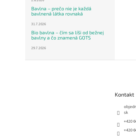
2.8.2026
Bavlna – prečo nie je každá
bavlnená látka rovnaká
31.7.2026
Bio bavlna – čím sa líši od bežnej
bavlny a čo znamená GOTS
29.7.2026
Z
á
p
ä
t
Kontakt
i
e
objed
sk
+420 6
+420 6