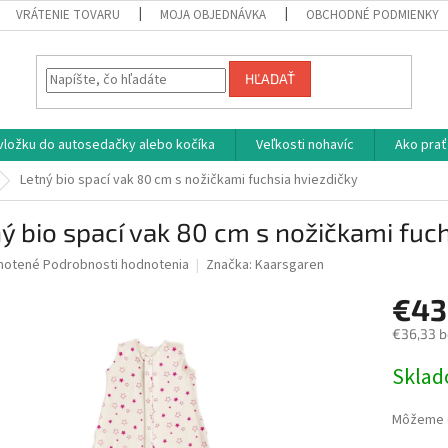
VRÁTENIE TOVARU
MOJA OBJEDNÁVKA
OBCHODNÉ PODMIENKY
HĽADAŤ
vložku do autosedačky alebo kočíka
Veľkosti nohavíc
Ako prať
Letný bio spací vak 80 cm s nožičkami fuchsia hviezdičky
ý bio spací vak 80 cm s nožičkami fuch
né
notené
Podrobnosti hodnotenia
Značka:
Kaarsgaren
nie
€43
u
€36,33 
Jednotk
Skla
cena:
iek.
Môžeme d