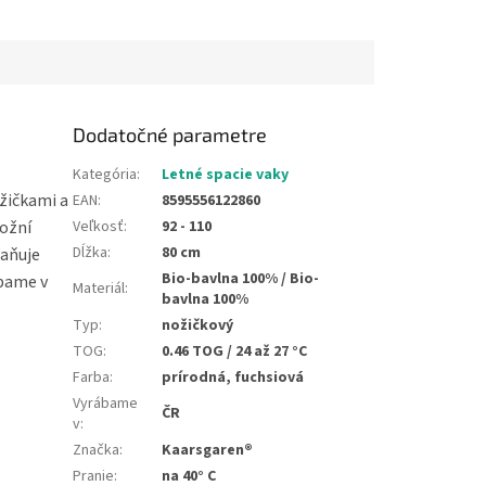
Dodatočné parametre
Kategória
:
Letné spacie vaky
ožičkami a
EAN
:
8595556122860
možní
Veľkosť
:
92 - 110
Dĺžka
:
80 cm
raňuje
Bio-bavlna 100% / Bio-
ábame v
Materiál
:
bavlna 100%
Typ
:
nožičkový
TOG
:
0.46 TOG / 24 až 27 °C
Farba
:
prírodná, fuchsiová
Vyrábame
ČR
v
:
Značka
:
Kaarsgaren®
Pranie
:
na 40° C