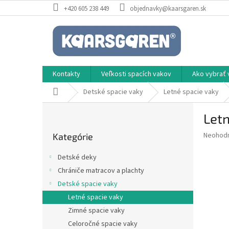
Prejsť
+420 605 238 449
objednavky@kaarsgaren.sk
na
obsah
Kontakty
Veľkosti spacích vakov
Ako vybrať 
Domov
Detské spacie vaky
Letné spacie vaky
B
Letn
o
Preskočiť
č
Priemer
Neohod
Kategórie
kategórie
n
hodnote
ý
produkt
Detské deky
p
je
Chrániče matracov a plachty
0,0
a
z
Detské spacie vaky
n
5
e
Letné spacie vaky
hviezdič
l
Zimné spacie vaky
Celoročné spacie vaky