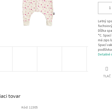
Letný spa
fuchsiový
Dĺžka sp
°C. Spací
má zips l
Spací vak
podšívka
Detailné 
TLAČ
iaci tovar
Kód:
12305