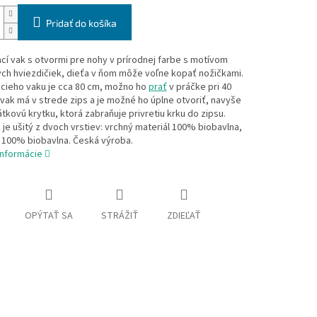
Pridať do košíka
cí vak s otvormi pre nohy v prírodnej farbe s motívom
ch hviezdičiek, dieťa v ňom môže voľne kopať nožičkami.
acieho vaku je cca 80 cm, možno ho
prať
v práčke pri 40
 vak má v strede zips a je možné ho úplne otvoriť, navyše
átkovú krytku, ktorá zabraňuje privretiu krku do zipsu.
 je ušitý z dvoch vrstiev: vrchný materiál 100% biobavlna,
 100% biobavlna. Česká výroba.
informácie
OPÝTAŤ SA
STRÁŽIŤ
ZDIEĽAŤ