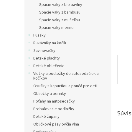
Spacie vaky z bio bavlny
Spacie vaky z bambusu
Spacie vaky z mušelínu
Spacie vaky merino
Fusaky
Rukávniky na kočík
Zavinovačky
Detské plachty
Detské oblečenie
Vložky a podložky do autosedačiek a
kočíkov
Osušky s kapucňou a pončá pre deti
Obliečky a perinky
Poťahy na autosedačky
Prebaľovacie podložky
Súvis
Detské župany
Obličkové pásy ovčia vlna