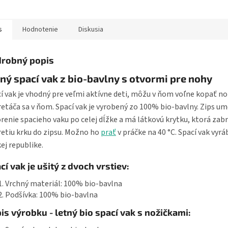
ovými hviezdičkami je
e pre matrace...
s
Hodnotenie
Diskusia
robný popis
ný spací vak z bio-bavlny s otvormi pre nohy
í vak je vhodný pre veľmi aktívne deti, môžu v ňom voľne kopať n
etáča sa v ňom. Spací vak je vyrobený zo 100% bio-bavlny. Zips u
renie spacieho vaku po celej dĺžke a má látkovú krytku, ktorá zab
retiu krku do zipsu. Možno ho
prať
v práčke na 40 °C. Spací vak vyr
ej republike.
cí vak je ušitý z dvoch vrstiev:
Vrchný materiál: 100% bio-bavlna
Podšívka: 100% bio-bavlna
is výrobku - letný bio spací vak s nožičkami: