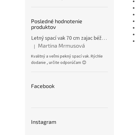
Posledné hodnotenie
produktov
Letný spací vak 70 cm zajac béžový zips na boku
Martina Mrmusová
|
Hodnotenie produktu je 5 z 5 hviezdičiek.
Kvalitný a veľmi pekný spací vak. Rýchle
dodanie , určite odporúčam 😊
Facebook
Instagram