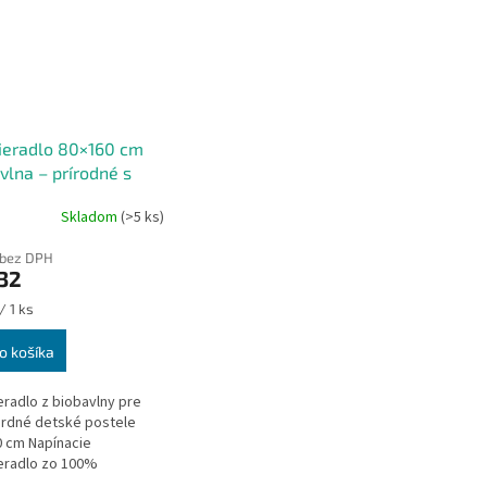
ieradlo 80×160 cm
vlna – prírodné s
iovými hviezdičkami
Skladom
(>5 ks)
, vyrobené v ČR)
 bez DPH
32
ková
/ 1 ks
o košíka
eradlo z biobavlny pre
rdné detské postele
 cm Napínacie
eradlo zo 100%
lny v prírodnej farbe s