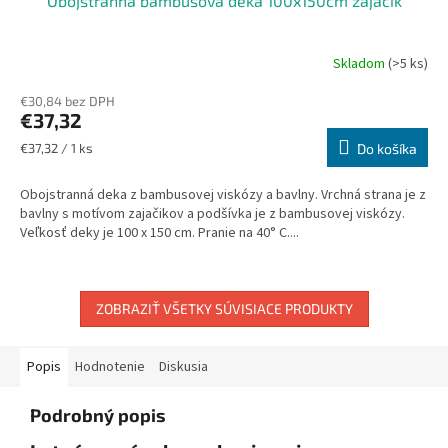
Obojstranná bambusová deka 100x150cm zajačik
Skladom
(>5 ks)
€30,84 bez DPH
€37,32
Jednotková
€37,32 / 1 ks
Do košíka
cena:
Obojstranná deka z bambusovej viskózy a bavlny. Vrchná strana je z
bavlny s motívom zajačikov a podšívka je z bambusovej viskózy.
Veľkosť deky je 100 x 150 cm. Pranie na 40° C....
ZOBRAZIŤ VŠETKY SÚVISIACE PRODUKTY
Popis
Hodnotenie
Diskusia
Podrobný popis