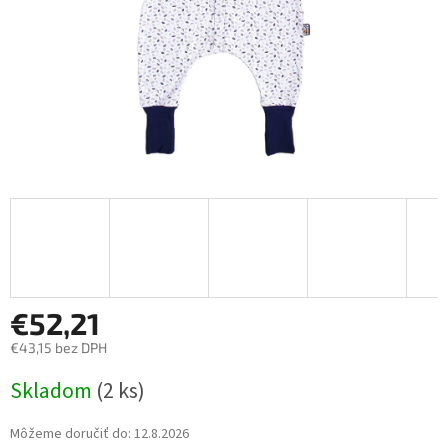
€52,21
€43,15 bez DPH
Jednotková
Skladom
(2 ks)
cena:
Môžeme doručiť do:
12.8.2026