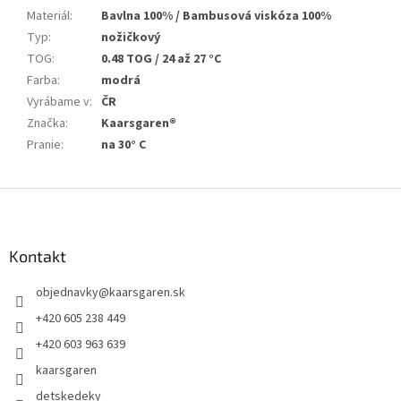
Materiál
:
Bavlna 100% / Bambusová viskóza 100%
Typ
:
nožičkový
TOG
:
0.48 TOG / 24 až 27 °C
Farba
:
modrá
Vyrábame v
:
ČR
Značka
:
Kaarsgaren®
Pranie
:
na 30° C
Z
á
p
ä
Kontakt
t
objednavky
@
kaarsgaren.sk
i
e
+420 605 238 449
+420 603 963 639
kaarsgaren
detskedeky