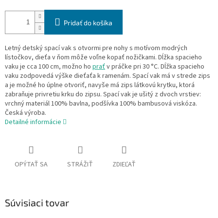
Pridať do košíka
Letný detský spací vak s otvormi pre nohy s motívom modrých
lístočkov, dieťa v ňom môže voľne kopať nožičkami. Dĺžka spacieho
vaku je cca 100 cm, možno ho
prať
v práčke pri 30 °C. Dĺžka spacieho
vaku zodpovedá výške dieťaťa k ramenám. Spací vak má v strede zips
a je možné ho úplne otvoriť, navyše má zips látkovú krytku, ktorá
zabraňuje privretiu krku do zipsu. Spací vak je ušitý z dvoch vrstiev:
vrchný materiál 100% bavlna, podšívka 100% bambusová viskóza.
Česká výroba.
Detailné informácie
OPÝTAŤ SA
STRÁŽIŤ
ZDIEĽAŤ
Súvisiaci tovar