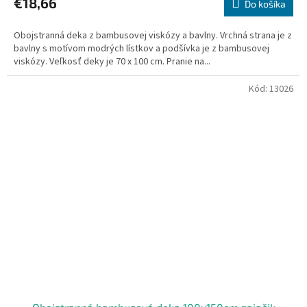
€18,66
Do košíka
Obojstranná deka z bambusovej viskózy a bavlny. Vrchná strana je z
bavlny s motívom modrých lístkov a podšívka je z bambusovej
viskózy. Veľkosť deky je 70 x 100 cm. Pranie na...
Kód:
13026