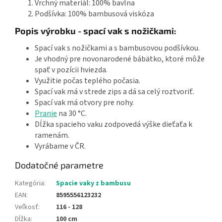
Vrchný materiál: 100% bavlna
Podšívka: 100% bambusová viskóza
Popis výrobku - spací vak s nožičkami:
Spací vak s nožičkami a s bambusovou podšívkou.
Je vhodný pre novonarodené bábätko, ktoré môže
spať v pozícii hviezda.
Využitie počas teplého počasia.
Spací vak má v strede zips a dá sa celý roztvoriť.
Spací vak má otvory pre nohy.
Pranie
na 30 °C.
Dĺžka spacieho vaku zodpovedá výške dieťaťa k
ramenám.
Vyrábame v ČR.
Dodatočné parametre
Kategória
:
Spacie vaky z bambusu
EAN
:
8595556123232
Veľkosť
:
116 - 128
Dĺžka
:
100 cm