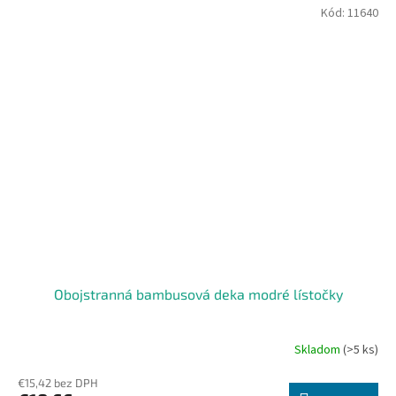
Kód:
11640
Obojstranná bambusová deka modré lístočky
Skladom
(>5 ks)
€15,42 bez DPH