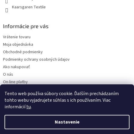
Kaarsgaren Textile
Informácie pre vás
Vrátenie tovaru
Moja objednávka
Obchodné podmienky
Podmienky ochrany osobných údajov
Ako nakupovať
O nás
On-line platby
Doklady k stiahnutiu
Tento web používa súbory cookie. Ďalším prechádzaním
Čo dať do kočíka v zime?
tohto webu vyjadrujete súhlas s ich používaním. Viac
informácií
tu
.
Nastavenie
Vytvoril Shoptet