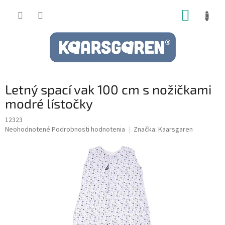
Prejsť
NÁKUP
na
obsah
KOŠÍK
Letný spací vak 100 cm s nožičkami
modré lístočky
12323
Priemerné
Neohodnotené
Podrobnosti hodnotenia
Značka:
Kaarsgaren
hodnotenie
produktu
je
0,0
z
5
hviezdičiek.