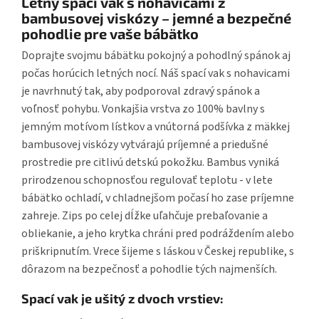
Letný spací vak s nohavicami z
bambusovej viskózy – jemné a bezpečné
pohodlie pre vaše bábätko
Doprajte svojmu bábätku pokojný a pohodlný spánok aj
počas horúcich letných nocí. Náš spací vak s nohavicami
je navrhnutý tak, aby podporoval zdravý spánok a
voľnosť pohybu. Vonkajšia vrstva zo 100% bavlny s
jemným motívom lístkov a vnútorná podšívka z mäkkej
bambusovej viskózy vytvárajú príjemné a priedušné
prostredie pre citlivú detskú pokožku. Bambus vyniká
prirodzenou schopnosťou regulovať teplotu - v lete
bábätko ochladí, v chladnejšom počasí ho zase príjemne
zahreje. Zips po celej dĺžke uľahčuje prebaľovanie a
obliekanie, a jeho krytka chráni pred podráždením alebo
priškripnutím. Vrece šijeme s láskou v Českej republike, s
dôrazom na bezpečnosť a pohodlie tých najmenších.
Spací vak je ušitý z dvoch vrstiev: