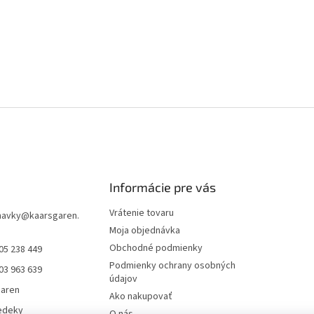
Informácie pre vás
Vrátenie tovaru
navky
@
kaarsgaren.
Moja objednávka
Obchodné podmienky
05 238 449
Podmienky ochrany osobných
03 963 639
údajov
garen
Ako nakupovať
edeky