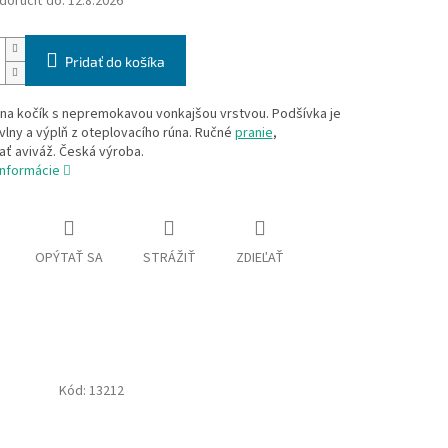
oručiť do:
12.8.2026
Pridať do košíka
 na kočík s nepremokavou vonkajšou vrstvou. Podšívka je
vlny a výplň z oteplovacího rúna. Ručné
pranie
,
ť aviváž. Česká výroba.
informácie
OPÝTAŤ SA
STRÁŽIŤ
ZDIEĽAŤ
Kód:
13212