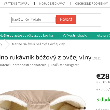
VRÁTENIE TOVARU
MOJA OBJEDNÁVKA
OBCHODNÉ PODMIENKY
HĽADAŤ
vložku do autosedačky alebo kočíka
Veľkosti nohavíc
Ako prať
ny
Merino rukávnik béžový z ovčej vlny
no rukávnik béžový z ovčej vlny
13211
né
notené
Podrobnosti hodnotenia
Značka:
Kaarsgaren
nie
€28
u
€23,85 
Jednotk
€28,86 /
cena:
iek.
Skla