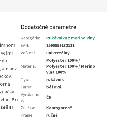
Dodatočné parametre
Kategória
:
Rukávniky z merino vlny
 zimnom
EAN
:
8595556132111
o veľmi
Veľkosť
:
univerzálny
Polyester 100% /
e do
Materiál
:
Polyester 100% / Merino
, ale bez
vlna 100%
eckov,
Typ
:
rukávnik
torná
Farba
:
béžová
 značky
Vyrábame
ČR
 vlnu.
Pri
v
:
zeň!!!
Značka
:
Kaarsgaren®
Pranie
:
ručné