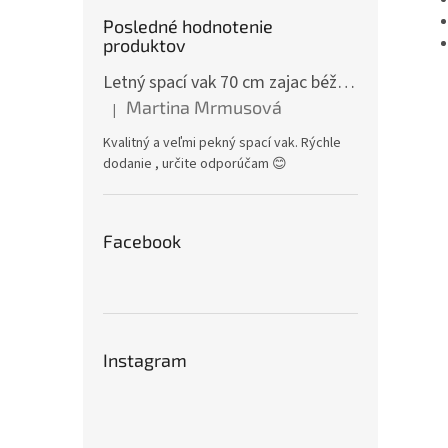
Posledné hodnotenie
produktov
Letný spací vak 70 cm zajac béžový zips na boku
Martina Mrmusová
|
Hodnotenie produktu je 5 z 5 hviezdičiek.
Kvalitný a veľmi pekný spací vak. Rýchle
dodanie , určite odporúčam 😊
Facebook
Instagram