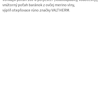
vnútorný poťah baránok z ovčej merino vlny,
výplň otepľovace rúno značky VALTHERM.