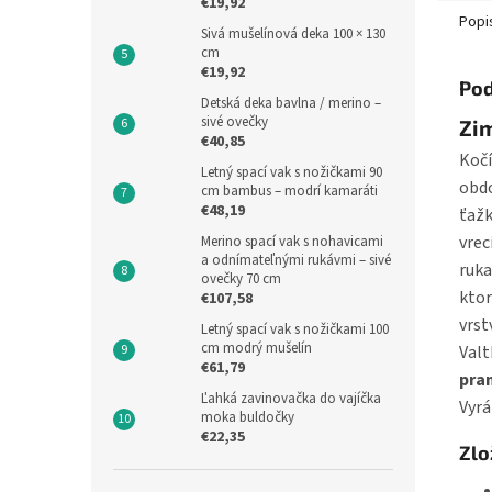
€19,92
Popi
Sivá mušelínová deka 100 × 130
cm
€19,92
Pod
Detská deka bavlna / merino –
sivé ovečky
Zim
€40,85
Kočí
Letný spací vak s nožičkami 90
obdo
cm bambus – modrí kamaráti
€48,19
ťažk
vrec
Merino spací vak s nohavicami
a odnímateľnými rukávmi – sivé
ruka
ovečky 70 cm
ktor
€107,58
vrst
Letný spací vak s nožičkami 100
cm modrý mušelín
Valt
€61,79
pran
Ľahká zavinovačka do vajíčka
Vyrá
moka buldočky
€22,35
Zlo