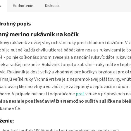
s
Hodnotenie
Diskusia
robný popis
ný merino rukávnik na kočík
kový rukávnik z ovčej vlny ochráni ruky pred chladom i dažďom. V
bí je nutné každú chvíľu utierať bábätkám nos a s rukavicami je t
é - po niekoľkonásobnom zvesenia a nandání rukavíc dáte rukavic
iek a radšej mrznete. Rukávnik tomuto zabráni - ruky máte v teple
víc. Rukávnik je dosť veľký a vhodný aj pre kočíky s brzdou aj pre ot
í majú veľké ruky. Vrchná vrstva je z nepremokavej plášťoviny, vnú
va z ovčej Merino vlny a vo vnútri je zateplený oteplovacím rúnom
herm. V prípade nutnosti odporúčame
prať
v ruke v prípravkoch na
í sa nesmie používať aviváž!!! Nemožno sušiť v sušičke na bieli
bame v ČR.
ženie:
Vonkajší poťah 100% polyester (vodoodpudivý, vodotesný),