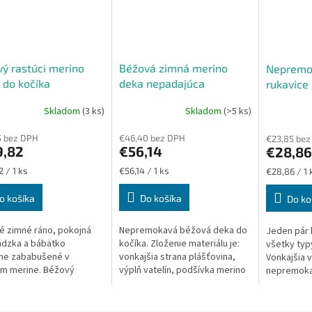
ý rastúci merino
Béžová zimná merino
Nepremo
 do kočíka
deka nepadajúca
rukavice
Skladom
(3 ks)
Skladom
(>5 ks)
erné
tenie
5 bez DPH
€46,40 bez DPH
€23,85 bez
ktu
9,82
€56,14
€28,86
ková
Jednotková
Jednotková
 / 1 ks
€56,14 / 1 ks
€28,86 / 1 
cena:
cena:
o košíka
Do košíka
Do ko
ičiek.
é zimné ráno, pokojná
Nepremokavá béžová deka do
Jeden pár 
ádzka a bábätko
kočíka. Zloženie materiálu je:
všetky typ
ne zababušené v
vonkajšia strana plášťovina,
Vonkajšia v
m merine. Béžový
výplň vatelín, podšívka merino
nepremokav
i fusak pomáha chrániť
vlna. Rozmer 70 x 100 cm.
vnútri je v
hladom, vetrom aj
Vlastnosťou merina je, že
rúna a podš
 vlhkosťou a vďaka...
púšťa...