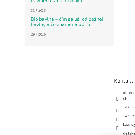
bavlnená látka rovnaká
31.7.2026
Bio bavlna – čím sa líši od bežnej
bavlny a čo znamená GOTS
29.7.2026
Z
á
p
ä
t
Kontakt
i
e
objed
sk
+420 6
+420 6
kaars
detsk