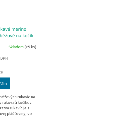
kavé merino
 béžové na kočík
Skladom
(>5 ks)
 DPH
ks
šíka
béžových rukavíc na
y rukoväťi kočíkov.
rstva rukavíc je z
ej plášťoviny, vo
rstva otepľovacieho
ívka je z merino...