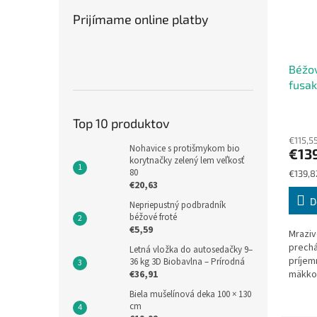
Prijímame online platby
Béžov
fusak
Priem
Top 10 produktov
hodno
€115,5
produ
Nohavice s protišmykom bio
€13
je
korytnačky zelený lem veľkosť
5,0
80
Jednot
€139,82
z
€20,63
cena:
5
D
Nepriepustný podbradník
hviezd
béžové froté
€5,59
Mraziv
prech
Letná vložka do autosedačky 9–
príjem
36 kg 3D Biobavlna – Prírodná
mäkko
€36,91
rastúc
Biela mušelínová deka 100 × 130
pred c
cm
zimnou