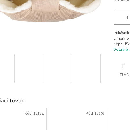
Môžeme d
Rukávnik
z merino 
nepoužíva
Detailné 
TLAČ
iaci tovar
Kód:
13132
Kód:
13168