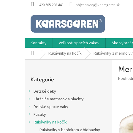
Prejsť
+420 605 238 449
objednavky@kaarsgaren.sk
na
obsah
Kontakty
Veľkosti spacích vakov
Ako vybrať 
Domov
Rukávniky na kočík
Rukávniky z merino vl
B
Meri
o
Preskočiť
č
Priemer
Neohod
Kategórie
kategórie
n
hodnote
ý
produkt
Detské deky
p
je
Chrániče matracov a plachty
0,0
a
z
Detské spacie vaky
n
5
e
Fusaky
hviezdič
l
Rukávniky na kočík
Rukávniky s baránkom z biobavlny