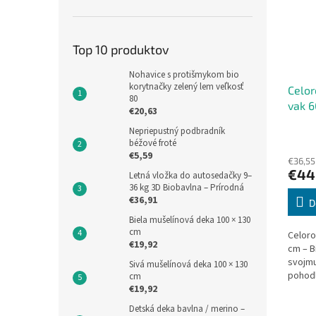
Top 10 produktov
Nohavice s protišmykom bio
korytnačky zelený lem veľkosť
Celor
80
vak 6
€20,63
Nepriepustný podbradník
Priem
béžové froté
hodno
€5,59
€36,55
produ
€44
Letná vložka do autosedačky 9–
je
36 kg 3D Biobavlna – Prírodná
5,0
€36,91
z
D
5
Biela mušelínová deka 100 × 130
hviezd
cm
Celoro
€19,92
cm – B
svojmu
Sivá mušelínová deka 100 × 130
pohod
cm
€19,92
spacom
merino
Detská deka bavlna / merino –