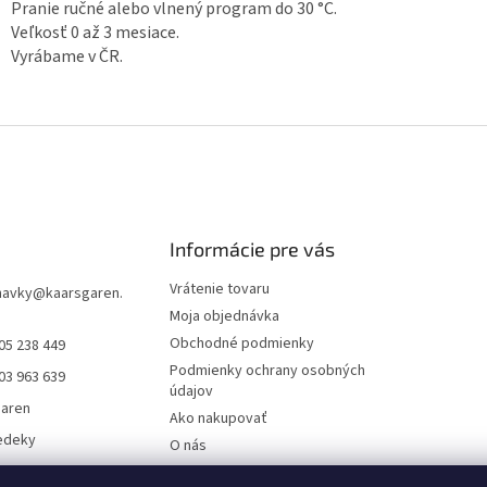
Pranie ručné alebo vlnený program do 30 °C.
Veľkosť 0 až 3 mesiace.
Vyrábame v ČR.
Informácie pre vás
Vrátenie tovaru
navky
@
kaarsgaren.
Moja objednávka
Obchodné podmienky
05 238 449
Podmienky ochrany osobných
03 963 639
údajov
garen
Ako nakupovať
edeky
O nás
aren Textile
On-line platby