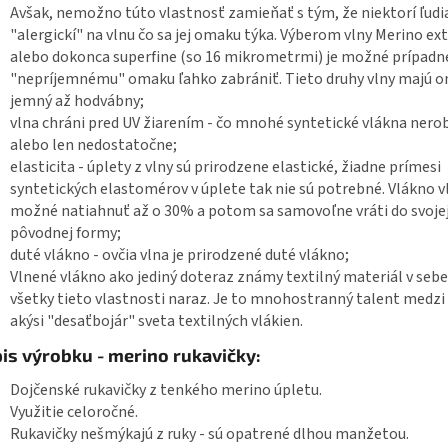
Avšak, nemožno túto vlastnosť zamieňať s tým, že niektorí ľudia
"alergickí" na vlnu čo sa jej omaku týka. Výberom vlny Merino ext
alebo dokonca superfine (so 16 mikrometrmi) je možné prípad
"nepríjemnému" omaku ľahko zabrániť. Tieto druhy vlny majú 
jemný až hodvábny;
vlna chráni pred UV žiarením - čo mnohé syntetické vlákna nero
alebo len nedostatočne;
elasticita - úplety z vlny sú prirodzene elastické, žiadne prímesi
syntetických elastomérov v úplete tak nie sú potrebné. Vlákno vl
možné natiahnuť až o 30% a potom sa samovoľne vráti do svoje
pôvodnej formy;
duté vlákno - ovčia vlna je prirodzené duté vlákno;
Vlnené vlákno ako jediný doteraz známy textilný materiál v sebe
všetky tieto vlastnosti naraz. Je to mnohostranný talent medzi
akýsi "desaťbojár" sveta textilných vlákien.
is výrobku - merino rukavičky:
Dojčenské rukavičky z tenkého merino úpletu.
Využitie celoročné.
Rukavičky nešmýkajú z ruky - sú opatrené dlhou manžetou.