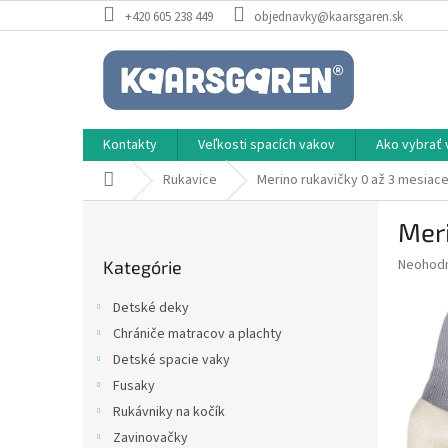
Prejsť
+420 605 238 449
objednavky@kaarsgaren.sk
na
obsah
Kontakty
Veľkosti spacích vakov
Ako vybrať 
Domov
Rukavice
Merino rukavičky 0 až 3 mesiac
B
Meri
o
Preskočiť
č
Priemer
Neohod
Kategórie
kategórie
n
hodnote
ý
produkt
Detské deky
p
je
Chrániče matracov a plachty
0,0
a
z
Detské spacie vaky
n
5
e
Fusaky
hviezdič
l
Rukávniky na kočík
Zavinovačky