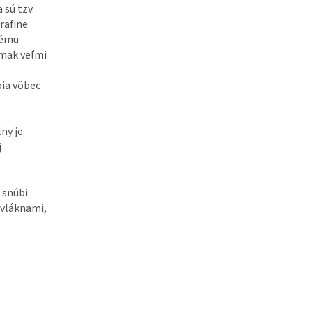
 sú tzv.
rafine
nému
omak veľmi
bia vôbec
ny je
j
 snúbi
 vláknami,