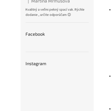
Martina Mrmusová
|
Hodnotenie produktu je 5 z 5 hviezdičiek.
Kvalitný a veľmi pekný spací vak. Rýchle
dodanie , určite odporúčam 😊
Facebook
Instagram