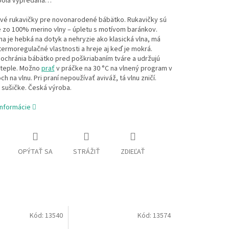
bola vypredaná…
vé rukavičky pre novonarodené bábätko. Rukavičky sú
 zo 100% merino vlny – úpletu s motívom baránkov.
na je hebká na dotyk a nehryzie ako klasická vlna, má
ermoregulačné vlastnosti a hreje aj keď je mokrá.
ochránia bábätko pred poškriabaním tváre a udržujú
 teple. Možno
prať
v práčke na 30 °C na vlnený program v
ch na vlnu. Pri praní nepoužívať aviváž, tá vlnu zničí.
 sušičke. Česká výroba.
informácie
OPÝTAŤ SA
STRÁŽIŤ
ZDIEĽAŤ
Kód:
13540
Kód:
13574