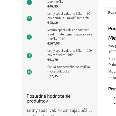
materiá
sivé ovečky
€40,85
Popi
Letný spací vak s nožičkami 90
cm bambus – modrí kamaráti
€48,19
Pod
Merino spací vak s nohavicami
a odnímateľnými rukávmi – sivé
Mer
ovečky 70 cm
€107,58
Bezp
Letný spací vak s nožičkami 100
100%
cm modrý mušelín
klas
€61,79
Ruka
Ľahká zavinovačka do vajíčka
Mož
moka buldočky
€22,35
nepo
Pre
Posledné hodnotenie
produktov
Letný spací vak 70 cm zajac béžový zips na boku