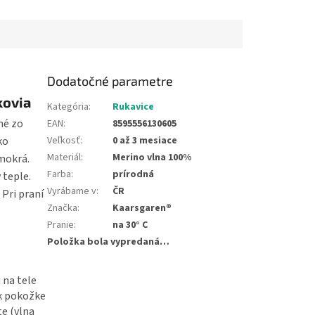
ránkov. Vďaka...
republike. ✅ Vhodný na leto –
bez...
Dodatočné parametre
kovia
Kategória
:
Rukavice
né zo
EAN
:
8595556130605
ko
Veľkosť
:
0 až 3 mesiace
Materiál
:
Merino vlna 100%
 mokrá.
Farba
:
prírodná
 teple.
Vyrábame v
:
ČR
 Pri praní
Značka
:
Kaarsgaren®
Pranie
:
na 30° C
Položka bola vypredaná…
 na tele
 k pokožke
te (vlna