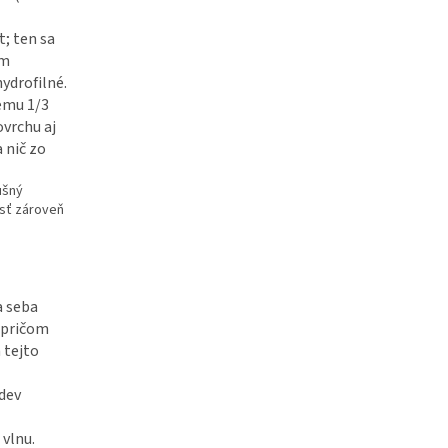
t; ten sa
ím
ydrofilné.
emu 1/3
ovrchu aj
 nič zo
ušný
osť zároveň
a seba
, pričom
 tejto
dev
 vlnu.