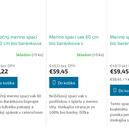
očný merino spací
Merino spací vak 60 cm
Merino s
0 cm bio baránkovia
bio baránkovia s
bio barán
nožičkami
boku
Skladom
(>5 ks)
Skladom
(>5 ks)
erné
tenie
 bez DPH
€49,13 bez DPH
€49,13 bez
ktu
,22
€59,45
€59,45
Jednotková
€59,45 / 1 
o košíka
Do košíka
cena:
Do ko
ičiek.
čný merino spací vak 60
Nožičkový spací vak s
io Baránkovia Doprajte
podšívkou z úpletu z merino
Tento spac
 bábätku pokojný a
vlny. Vonkajšia strana je zo
kvalitného 
lný spánok v celoročnom
100% bio-bavlny. Dĺžka
ponúka jem
 vaku z bio bavlny a
spacieho vaku je 60 cm - to je
Vonkajšia s
 vlny. Prírodné
dĺžka bábätká od ramien k
100% bioba