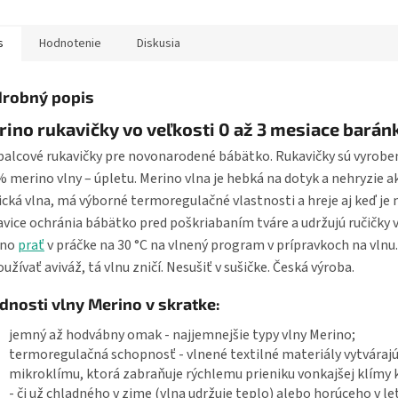
ly...
členkom. Zips...
motívom ba
s
Hodnotenie
Diskusia
robný popis
ino rukavičky vo veľkosti 0 až 3 mesiace barán
alcové rukavičky pre novonarodené bábätko. Rukavičky sú vyrobe
 merino vlny – úpletu. Merino vlna je hebká na dotyk a nehryzie a
ická vlna, má výborné termoregulačné vlastnosti a hreje aj keď je
vice ochránia bábätko pred poškriabaním tváre a udržujú ručičky v
no
prať
v práčke na 30 °C na vlnený program v prípravkoch na vlnu.
užívať aviváž, tá vlnu zničí. Nesušiť v sušičke. Česká výroba.
dnosti vlny Merino v skratke:
jemný až hodvábny omak - najjemnejšie typy vlny Merino;
termoregulačná schopnosť - vlnené textilné materiály vytvárajú
mikroklímu, ktorá zabraňuje rýchlemu prieniku vonkajšej klímy
- či už chladného v zime (vlna udržuje teplo) alebo horúceho v le