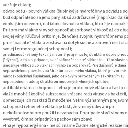
udržuje chlad);
odvod potu - povrch vlákna (šupinky) je hydrofóbny a odvádza po
buď odparí alebo sa jeho pary, ak sú zadržiavané (napríklad ďalš
vonkajším odevom), natiahnu dovnútra vlákna, ktoré je naopak h
Pritom má vlákno vlny schopnosť absorbovať vlhkosť až do obj
svojej váhy. Kľúčové pritom je, že vďaka svojmu hydrofóbnemu p
plne "nasiate" vlákno zostáva na dotyk suché a zároveň nestráca
svojej termoregulačnej schopnosti;
priedušnosť - vlnený textilný materiál je aj v hustej štruktúre dobre pried
("dýcha"), a to aj v prípade, ak sú vlákna "nasiate" vlhkosťou. Táto vlastn
umožňuje vlhkosti vo vláknach rýchlo sa odparovať. Priedušnosť je daná
nepravidelnou povrchovou štruktúrou vlneného vlákna, ktoré je tvorené
mikroskopickými šupinkami, jeho celkovým prirodzeným zakrútením av
neposlednom rade aj štruktúrou moderných vlnených úpletov;
antibakteriálna schopnosť - vlna je proteínové vlákno a takto n
viaže mnohé škodlivé substancie vrátane radu vírusov a baktérií
obmedzuje ich rozklad či množenie. Veľmi významným prejavom
schopnosti vlneného vlákna je fakt, že vlnený odev ani po
niekoľkonásobnom použití nezapácha. Poprípade stačí vlnený o
vyvetrať, čím sa prípadných pachov sám zbaví;
vlna je hypoalergénna - nie sú známe žiadne alergické reakcie na