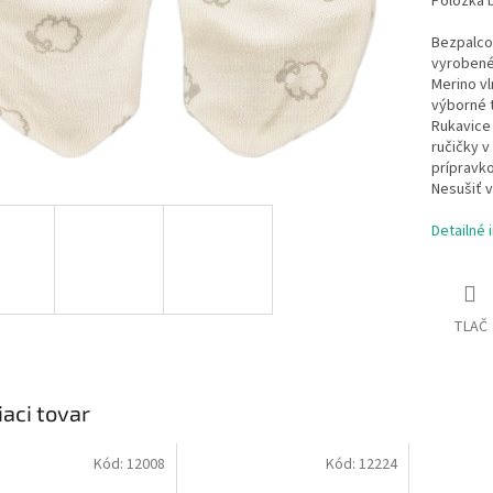
Položka 
Bezpalco
vyrobené
Merino vl
výborné t
Rukavice 
ručičky v
prípravko
Nesušiť v
Detailné 
TLAČ
iaci tovar
Kód:
12008
Kód:
12224