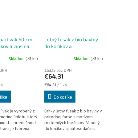
pací vak 60 cm
Letný fusak z bio bavlny
kovia zips na
do kočíkov a
autosedačiek – motív
Skladom
(>5 ks)
Skladom
(>5 ks)
baránkov
 DPH
€53,15 bez DPH
€64,31
Jednotková
ks
€64,31 / 1 ks
cena:
šíka
Do košíka
í vak je vyrobený z
Ľahký letný fusak z bio bavlny v
merino úpletu, ktorý
prírodnej farbe s motívom
nosť a priedušnosť.
roztomilých baránkov. Vhodný
trana je tvorená
do kočíkov aj autosedačiek
vlnou s roztomilým
0/0+, vyrobený v Českej