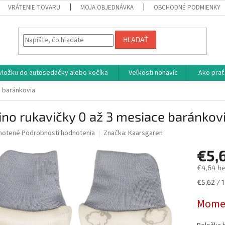
VRÁTENIE TOVARU
MOJA OBJEDNÁVKA
OBCHODNÉ PODMIENKY
HĽADAŤ
vložku do autosedačky alebo kočíka
Veľkosti nohavíc
Ako prať
e baránkovia
no rukavičky 0 až 3 mesiace baránkov
né
notené
Podrobnosti hodnotenia
Značka:
Kaarsgaren
nie
€5,
u
€4,64 b
Jednotk
€5,62 / 1
cena:
iek.
Momen