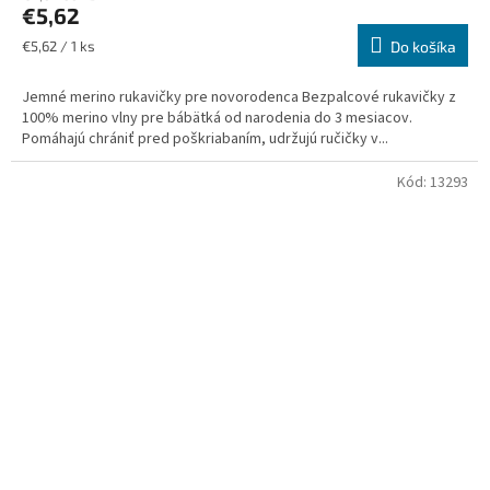
€5,62
Jednotková
€5,62 / 1 ks
Do košíka
cena:
Jemné merino rukavičky pre novorodenca Bezpalcové rukavičky z
100% merino vlny pre bábätká od narodenia do 3 mesiacov.
Pomáhajú chrániť pred poškriabaním, udržujú ručičky v...
Kód:
13293