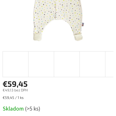
€59,45
€49,13 bez DPH
Jednotková
€59,45 / 1 ks
cena:
Skladom
(>5 ks)