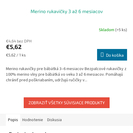
Merino rukavičky 3 až 6 mesiacov
Skladom
(>5 ks)
€4,64 bez DPH
€5,62
Jednotková
€5,62 / 1 ks
Do košíka
cena:
Merino rukavičky pre bábätká 3–6 mesiacov Bezpalcové rukavičky z
100% merino vlny pre bábätká vo veku 3 až 6 mesiacov. Pomáhajú
chrániť pred poškriabaním, udržujú ručičky v...
ZOBRAZIŤ VŠETKY SÚVISIACE PRODUKTY
Popis
Hodnotenie
Diskusia