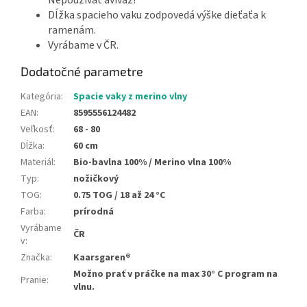
Dĺžka spacieho vaku zodpovedá výške dieťaťa k
ramenám.
Vyrábame v ČR.
Dodatočné parametre
Kategória
:
Spacie vaky z merino vlny
EAN
:
8595556124482
Veľkosť
:
68 - 80
Dĺžka
:
60 cm
Materiál
:
Bio-bavlna 100% / Merino vlna 100%
Typ
:
nožičkový
TOG
:
0.75 TOG / 18 až 24 °C
Farba
:
prírodná
Vyrábame
ČR
v
:
Značka
:
Kaarsgaren®
Možno prať v práčke na max 30° C program na
Pranie
:
vlnu.