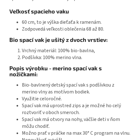
Veľkosť spacieho vaku
60 cm, to je výška dieťaťa k ramenám.
Zodpovedá veľkosti oblečenia 68 až 80.
Bio spací vak je ušitý z dvoch vrstiev:
Vrchný materiál: 100% bio-bavlna,
Podšívka: 100% merino vlna.
Popis výrobku - merino spací vak s
nožičkami:
Bio-bavlnený detský spací vak s podšívkou z
merino vlny as motívom bodiek.
Využitie celoročné.
Spací vak má uprostred zips a je možné ho celý
roztvoriť v oboch smeroch.
Spací vak má otvory na nohy, väčšie deti v ňom
môžu chodiť.
Možno prať v práčke na max 30° C program na vlnu.
Nepoužívať aviváž!