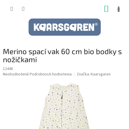
Prejsť
NÁKUP
na
obsah
KOŠÍK
Merino spací vak 60 cm bio bodky s
nožičkami
12448
Priemerné
Neohodnotené
Podrobnosti hodnotenia
Značka:
Kaarsgaren
hodnotenie
produktu
je
0,0
z
5
hviezdičiek.