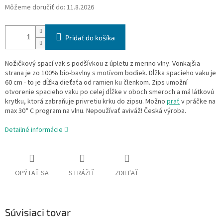
Môžeme doručiť do:
11.8.2026
Pridať do košíka
Nožičkový spací vak s podšívkou z úpletu z merino vlny. Vonkajšia
strana je zo 100% bio-bavlny s motívom bodiek. Dĺžka spacieho vaku je
60 cm - to je dĺžka dieťaťa od ramien ku členkom. Zips umožní
otvorenie spacieho vaku po celej dĺžke v oboch smeroch a má látkovú
krytku, ktorá zabraňuje privretiu krku do zipsu. Možno
prať
v práčke na
max 30° C program na vlnu. Nepoužívať aviváž! Česká výroba.
Detailné informácie
OPÝTAŤ SA
STRÁŽIŤ
ZDIEĽAŤ
Súvisiaci tovar