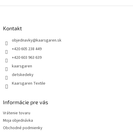
Z
á
p
ä
Kontakt
t
objednavky
@
kaarsgaren.sk
i
e
+420 605 238 449
+420 603 963 639
kaarsgaren
detskedeky
Kaarsgaren Textile
Informácie pre vás
Vrátenie tovaru
Moja objednávka
Obchodné podmienky