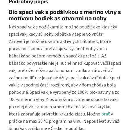
Podrobný popis
Bio spací vak s podšívkou z merino vlny s
motívom bodiek as otvormi na nohy
Náš spací vak s nožičkami je možné použiť ako klasický
spací vak, kedy sú nohy bábätka v teple vo vnútri.
Zároveň je možné u veľmi aktívnych bábätiek, ktoré
počas noci kopú a pretáčajú sa vysunúť nohy von a
bábätká sa potom nemôžu v spacáku pretočiť. Až
bábätko povyrastie nie je nutné hneď kupovať väčší spací
vak, pretože môže spať s nohami vonku a zároveň až
začne chodiť nie je nutné vždy spací vak dávať dole. Spací
vak je v spodnej časti rozšírený, aby v ňom chôdza bola
pohodlná. Spací vak je vyrobený zo 100% bio-bavlny a zo
100% merino vlny. Zips umožní otvorenie spacieho vaku
po celej dĺžke v oboch smeroch a má látkovú krytku,
ktorá zabraňuje privretiu krku do zipsu. Možno
prať
v
práčke na max 30 °C program na vlnu. Nepoužívať aviváž!
Spací vak vyrábame v Českej republike.