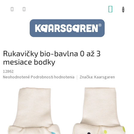
Prejsť
NÁKUP
na
obsah
KOŠÍK
Rukavičky bio-bavlna 0 až 3
mesiace bodky
12862
Priemerné
Neohodnotené
Podrobnosti hodnotenia
Značka:
Kaarsgaren
hodnotenie
produktu
je
0,0
z
5
hviezdičiek.