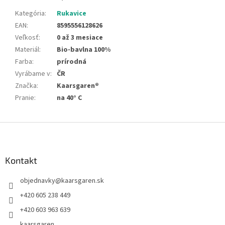
Kategória
:
Rukavice
EAN
:
8595556128626
Veľkosť
:
0 až 3 mesiace
Materiál
:
Bio-bavlna 100%
Farba
:
prírodná
Vyrábame v
:
ČR
Značka
:
Kaarsgaren®
Pranie
:
na 40° C
Z
á
p
ä
Kontakt
t
objednavky
@
kaarsgaren.sk
i
e
+420 605 238 449
+420 603 963 639
kaarsgaren