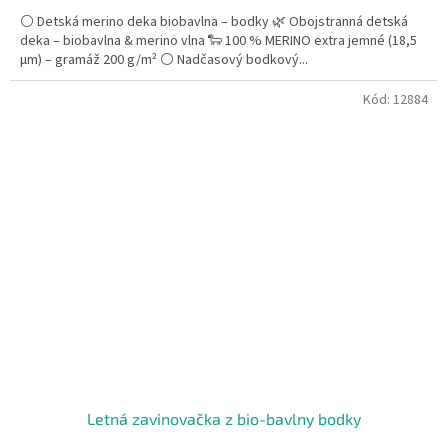
⚪ Detská merino deka biobavlna – bodky 🌿 Obojstranná detská
deka – biobavlna & merino vlna 🐑 100 % MERINO extra jemné (18,5
µm) – gramáž 200 g/m² ⚪ Nadčasový bodkový...
Kód:
12884
Letná zavinovačka z bio-bavlny bodky