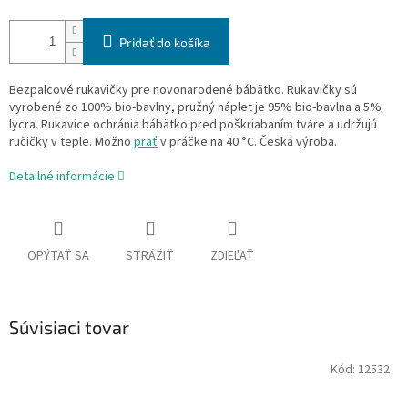
Pridať do košíka
Bezpalcové rukavičky pre novonarodené bábätko. Rukavičky sú
vyrobené zo 100% bio-bavlny, pružný náplet je 95% bio-bavlna a 5%
lycra. Rukavice ochránia bábätko pred poškriabaním tváre a udržujú
ručičky v teple. Možno
prať
v práčke na 40 °C. Česká výroba.
Detailné informácie
OPÝTAŤ SA
STRÁŽIŤ
ZDIEĽAŤ
Súvisiaci tovar
Kód:
12532