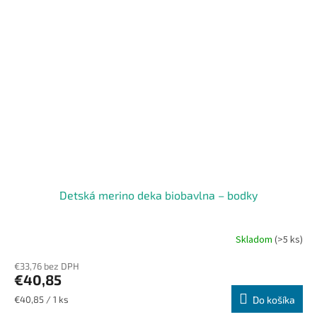
Detská merino deka biobavlna – bodky
Skladom
(>5 ks)
€33,76 bez DPH
€40,85
Jednotková
€40,85 / 1 ks
Do košíka
cena: