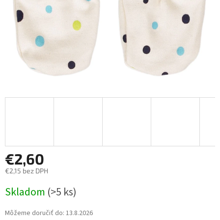
€2,60
€2,15 bez DPH
Jednotková
Skladom
(>5 ks)
cena:
Môžeme doručiť do:
13.8.2026