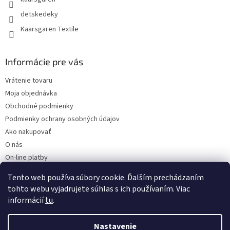
detskedeky
Kaarsgaren Textile
Informácie pre vás
Vrátenie tovaru
Moja objednávka
Obchodné podmienky
Podmienky ochrany osobných údajov
Ako nakupovať
O nás
On-line platby
Doklady k stiahnutiu
Tento web používa súbory cookie. Ďalším prechádzaním
Čo dať do kočíka v zime?
tohto webu vyjadrujete súhlas s ich používaním. Viac
informácií
tu
.
Nastavenie
Vytvoril Shoptet