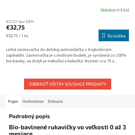
Skladom
(>5 ks)
€27,07 bez DPH
€32,75
Jednotková
€32,75 / 1 ks
Do košíka
cena:
Letná zavinovačka do detskej autosedačky s trojbodovým
zapínaním. Zavinovačka je s motívom bodiek, je vyrobená zo 100%
bio-bavlny, na dotyk je mäkučká a hebučká. Rozmer cca 75 x...
ZOBRAZIŤ VŠETKY SÚVISIACE PRODUKTY
Popis
Hodnotenie
Diskusia
Podrobný popis
Bio-bavlnené rukavičky vo veľkosti 0 až 3
mesiace