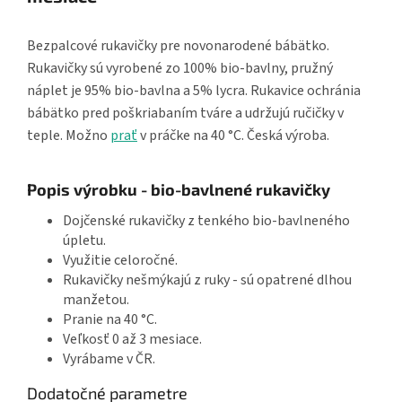
Bezpalcové rukavičky pre novonarodené bábätko.
Rukavičky sú vyrobené zo 100% bio-bavlny, pružný
náplet je 95% bio-bavlna a 5% lycra. Rukavice ochránia
bábätko pred poškriabaním tváre a udržujú ručičky v
teple. Možno
prať
v práčke na 40 °C. Česká výroba.
Popis výrobku - bio-bavlnené rukavičky
Dojčenské rukavičky z tenkého bio-bavlneného
úpletu.
Využitie celoročné.
Rukavičky nešmýkajú z ruky - sú opatrené dlhou
manžetou.
Pranie na 40 °C.
Veľkosť 0 až 3 mesiace.
Vyrábame v ČR.
Dodatočné parametre