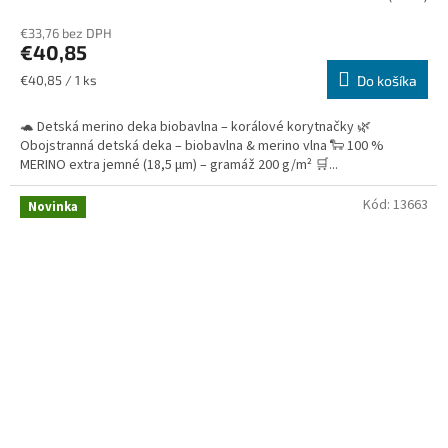
€33,76 bez DPH
€40,85
Jednotková
€40,85 / 1 ks
Do košíka
cena:
🐢 Detská merino deka biobavlna – korálové korytnačky 🌿
Obojstranná detská deka – biobavlna & merino vlna 🐑 100 %
MERINO extra jemné (18,5 µm) – gramáž 200 g/m² 🛒...
Kód:
13663
Novinka