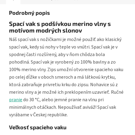
Podrobný popis
Spací vak s podšívkou merino vlny s
motívom modrých slonov
Náš spací vak s nožičkami je možné použiť ako klasický
spací vak, kedy sú nohy v teple vo vnútri. Spací vak je v
spodnej časti rozšírený, aby v ňom chôdza bola
pohodlná. Spací vak je vyrobený zo 100% bavlny a zo
100% merino vlny. Zips umožní otvorenie spacieho vaku
po celej dĺžke v oboch smeroch a má látkovú krytku,
ktorá zabraňuje privretiu krku do zipsu. Nohavice sú z
merino vlny a je možné ich preklopením uzavrieť. Ručné
pranie
do 30 °C, alebo jemné pranie na vlnu pri
minimálnych otáčkach. Nepoužívať aviváž! Spací vak
vyrábame v Českej republike.
Veľkosť spacieho vaku