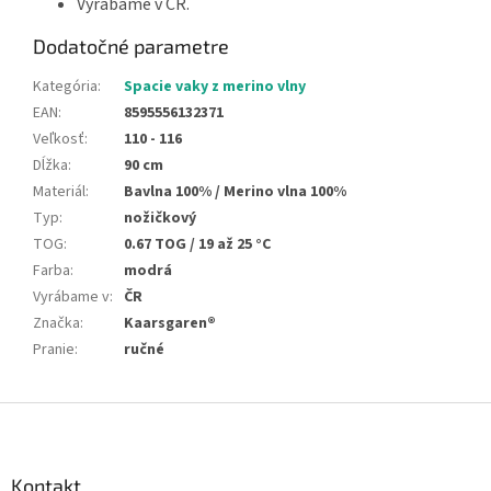
Vyrábame v ČR.
Dodatočné parametre
Kategória
:
Spacie vaky z merino vlny
EAN
:
8595556132371
Veľkosť
:
110 - 116
Dĺžka
:
90 cm
Materiál
:
Bavlna 100% / Merino vlna 100%
Typ
:
nožičkový
TOG
:
0.67 TOG / 19 až 25 °C
Farba
:
modrá
Vyrábame v
:
ČR
Značka
:
Kaarsgaren®
Pranie
:
ručné
Z
á
p
ä
Kontakt