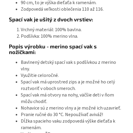
90 cm, to je výška dieťaťa k ramenám.
Zodpovedá veľkosti oblečenia 110 až 116.
Spací vak je ušitý z dvoch vrstiev:
Vrchný materiál: 100% bavlna.
Podšívka: 100% merino vlna.
Popis výrobku - merino spací vak s
nožičkami:
Bavlnený detský spací vak s podšívkou z merino
vlny.
Využitie celoročné.
Spací vak má uprostred zips a je možné ho celý
roztvoriť v oboch smeroch.
Spací vak má otvory na nohy, väčšie deti v ňom
môžu chodiť.
Nohavice sú z merino vlny a je možné ich uzavrieť.
Pranie ručné do 30 °C. Nepoužívať aviváž!
Dĺžka spacieho vaku zodpovedá výške dieťaťa k
ramenám.