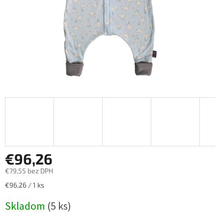
€96,26
€79,55 bez DPH
Jednotková
€96,26 / 1 ks
cena:
Skladom
(5 ks)