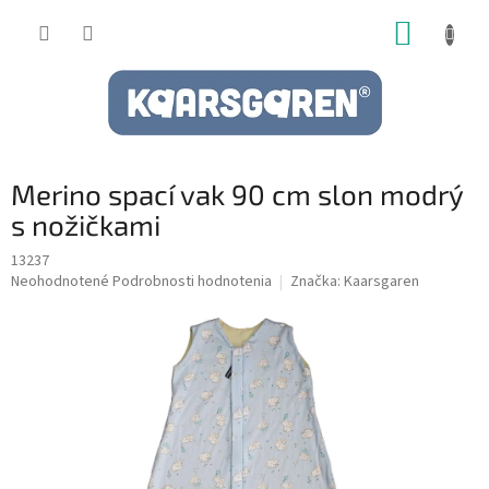
Prejsť
NÁKUP
na
obsah
KOŠÍK
Merino spací vak 90 cm slon modrý
s nožičkami
13237
Priemerné
Neohodnotené
Podrobnosti hodnotenia
Značka:
Kaarsgaren
hodnotenie
produktu
je
0,0
z
5
hviezdičiek.