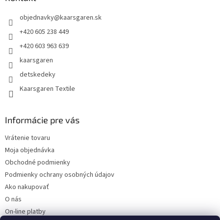
t
objednavky
@
kaarsgaren.sk
i
e
+420 605 238 449
+420 603 963 639
kaarsgaren
detskedeky
Kaarsgaren Textile
Informácie pre vás
Vrátenie tovaru
Moja objednávka
Obchodné podmienky
Podmienky ochrany osobných údajov
Ako nakupovať
O nás
On-line platby