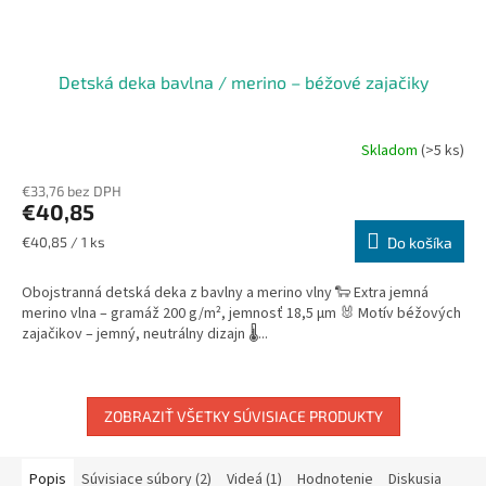
Detská deka bavlna / merino – béžové zajačiky
Skladom
(>5 ks)
€33,76 bez DPH
€40,85
Jednotková
€40,85 / 1 ks
Do košíka
cena:
Obojstranná detská deka z bavlny a merino vlny 🐑 Extra jemná
merino vlna – gramáž 200 g/m², jemnosť 18,5 µm 🐰 Motív béžových
zajačikov – jemný, neutrálny dizajn 🌡️...
ZOBRAZIŤ VŠETKY SÚVISIACE PRODUKTY
Popis
Súvisiace súbory (2)
Videá (1)
Hodnotenie
Diskusia