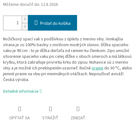
Môžeme doručiť do:
12.8.2026
Pridať do košíka
Nožičkový spací vak s podšívkou z úpletu z merino vlny. Vonkajšia
strana je zo 100% bavlny s motívom modrých slonov. Dĺžka spacieho
vaku je 90 cm - to je dĺžka
dieťaťa
od ramien ku členkom. Zips umožní
otvorenie spacieho vaku po celej dĺžke v oboch smeroch a má látkovú
krytku, ktorá zabraňuje privretiu krku do zipsu. Nohavice sú z merino
vlny a je možné ich preklopením uzavrieť. Ručné
pranie
do 30 °C, alebo
jemné pranie na vlnu pri minimálnych otáčkach. Nepoužívať aviváž!
Česká výroba.
Detailné informácie
OPÝTAŤ SA
STRÁŽIŤ
ZDIEĽAŤ