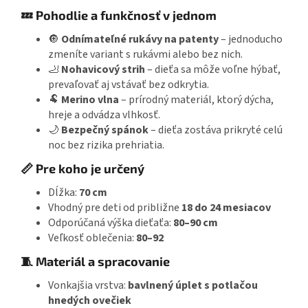
💤 Pohodlie a funkčnosť v jednom
🔘
Odnímateľné rukávy na patenty
– jednoducho
zmeníte variant s rukávmi alebo bez nich.
🦶
Nohavicový strih
– dieťa sa môže voľne hýbať,
prevaľovať aj vstávať bez odkrytia.
🐏
Merino vlna
– prírodný materiál, ktorý dýcha,
hreje a odvádza vlhkosť.
🌙
Bezpečný spánok
– dieťa zostáva prikryté celú
noc bez rizika prehriatia.
📏 Pre koho je určený
Dĺžka:
70 cm
Vhodný pre deti od približne
18 do 24 mesiacov
Odporúčaná výška dieťaťa:
80–90 cm
Veľkosť oblečenia:
80–92
🧵 Materiál a spracovanie
Vonkajšia vrstva:
bavlnený úplet s potlačou
hnedých ovečiek