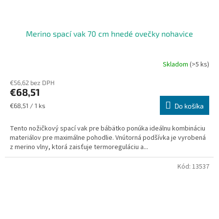
Merino spací vak 70 cm hnedé ovečky nohavice
Skladom
(>5 ks)
€56,62 bez DPH
€68,51
Jednotková
€68,51 / 1 ks
Do košíka
cena:
Tento nožičkový spací vak pre bábätko ponúka ideálnu kombináciu
materiálov pre maximálne pohodlie. Vnútorná podšívka je vyrobená
z merino vlny, ktorá zaisťuje termoreguláciu a...
Kód:
13537