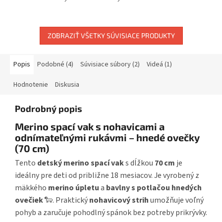
ZOBRAZIŤ VŠETKY SÚVISIACE PRODUKTY
Popis
Podobné (4)
Súvisiace súbory (2)
Videá (1)
Hodnotenie
Diskusia
Podrobný popis
Merino spací vak s nohavicami a
odnímateľnými rukávmi – hnedé ovečky
(70 cm)
Tento
detský merino spací vak
s dĺžkou
70 cm
je
ideálny pre deti od približne 18 mesiacov. Je vyrobený z
mäkkého
merino úpletu
a
bavlny s potlačou hnedých
ovečiek
🐑. Praktický
nohavicový strih
umožňuje voľný
pohyb a zaručuje pohodlný spánok bez potreby prikrývky.