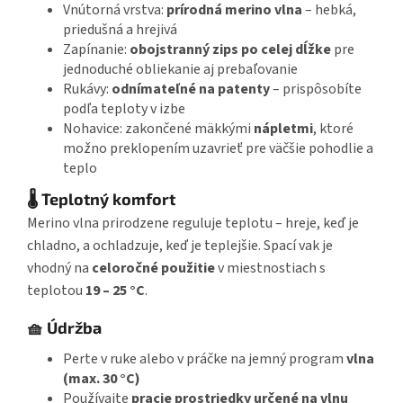
Vnútorná vrstva:
prírodná merino vlna
– hebká,
priedušná a hrejivá
Zapínanie:
obojstranný zips po celej dĺžke
pre
jednoduché obliekanie aj prebaľovanie
Rukávy:
odnímateľné na patenty
– prispôsobíte
podľa teploty v izbe
Nohavice: zakončené mäkkými
nápletmi
, ktoré
možno preklopením uzavrieť pre väčšie pohodlie a
teplo
🌡️ Teplotný komfort
Merino vlna prirodzene reguluje teplotu – hreje, keď je
chladno, a ochladzuje, keď je teplejšie. Spací vak je
vhodný na
celoročné použitie
v miestnostiach s
teplotou
19 – 25 °C
.
🧺 Údržba
Perte v ruke alebo v práčke na jemný program
vlna
(max. 30 °C)
Používajte
pracie prostriedky určené na vlnu