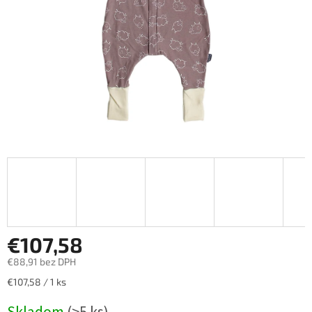
€107,58
€88,91 bez DPH
Jednotková
€107,58 / 1 ks
cena: