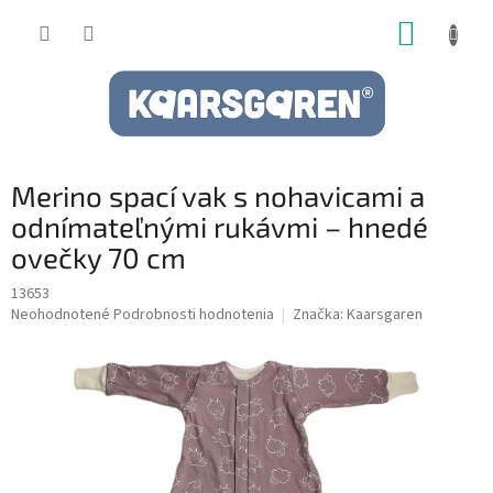
Prejsť
NÁKUP
na
obsah
KOŠÍK
Merino spací vak s nohavicami a
odnímateľnými rukávmi – hnedé
ovečky 70 cm
13653
Priemerné
Neohodnotené
Podrobnosti hodnotenia
Značka:
Kaarsgaren
hodnotenie
produktu
je
0,0
z
5
hviezdičiek.