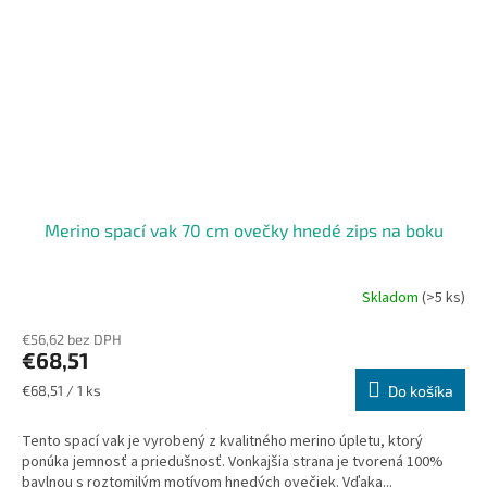
Merino spací vak 70 cm ovečky hnedé zips na boku
Skladom
(>5 ks)
€56,62 bez DPH
€68,51
Jednotková
€68,51 / 1 ks
Do košíka
cena:
Tento spací vak je vyrobený z kvalitného merino úpletu, ktorý
ponúka jemnosť a priedušnosť. Vonkajšia strana je tvorená 100%
bavlnou s roztomilým motívom hnedých ovečiek. Vďaka...