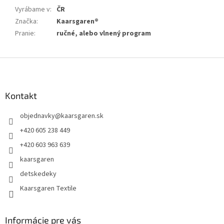
Vyrábame v
:
ČR
Značka
:
Kaarsgaren®
Pranie
:
ručné, alebo vlnený program
Z
á
p
ä
Kontakt
t
objednavky
@
kaarsgaren.sk
i
e
+420 605 238 449
+420 603 963 639
kaarsgaren
detskedeky
Kaarsgaren Textile
Informácie pre vás