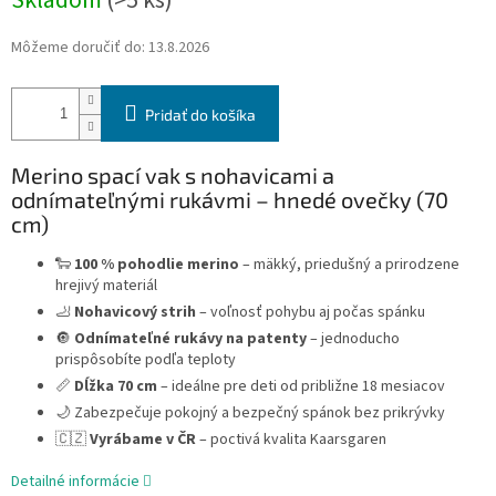
Skladom
(>5 ks)
Môžeme doručiť do:
13.8.2026
Pridať do košíka
Merino spací vak s nohavicami a
odnímateľnými rukávmi – hnedé ovečky (70
cm)
🐑
100 % pohodlie merino
– mäkký, priedušný a prirodzene
hrejivý materiál
🦶
Nohavicový strih
– voľnosť pohybu aj počas spánku
🔘
Odnímateľné rukávy na patenty
– jednoducho
prispôsobíte podľa teploty
📏
Dĺžka 70 cm
– ideálne pre deti od približne 18 mesiacov
🌙 Zabezpečuje pokojný a bezpečný spánok bez prikrývky
🇨🇿
Vyrábame v ČR
– poctivá kvalita Kaarsgaren
Detailné informácie