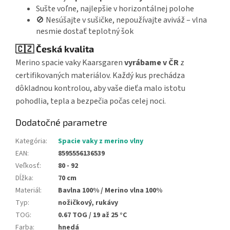
Sušte voľne, najlepšie v horizontálnej polohe
🚫 Nesúšajte v sušičke, nepoužívajte aviváž – vlna
nesmie dostať teplotný šok
🇨🇿 Česká kvalita
Merino spacie vaky Kaarsgaren
vyrábame v ČR
z
certifikovaných materiálov. Každý kus prechádza
dôkladnou kontrolou, aby vaše dieťa malo istotu
pohodlia, tepla a bezpečia počas celej noci.
Dodatočné parametre
Kategória
:
Spacie vaky z merino vlny
EAN
:
8595556136539
Veľkosť
:
80 - 92
Dĺžka
:
70 cm
Materiál
:
Bavlna 100% / Merino vlna 100%
Typ
:
nožičkový, rukávy
TOG
:
0.67 TOG / 19 až 25 °C
Farba
:
hnedá