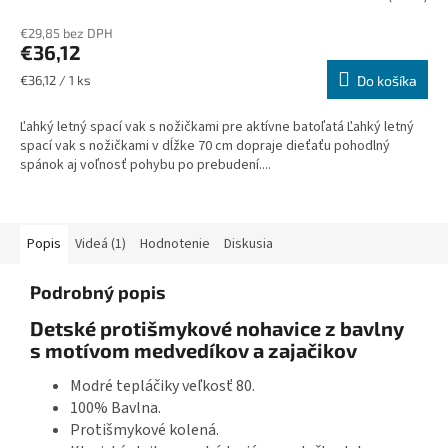
€29,85 bez DPH
€36,12
Jednotková
€36,12 / 1 ks
Do košíka
cena:
Ľahký letný spací vak s nožičkami pre aktívne batoľatá Ľahký letný
spací vak s nožičkami v dĺžke 70 cm dopraje dieťaťu pohodlný
spánok aj voľnosť pohybu po prebudení....
Popis
Videá (1)
Hodnotenie
Diskusia
Podrobný popis
Detské protišmykové nohavice z bavlny
s motívom medvedíkov a zajačikov
Modré tepláčiky veľkosť 80.
100% Bavlna.
Protišmykové kolená.