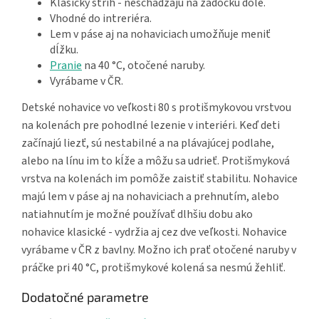
Klasický strih - neschádzajú na zadočku dole.
Vhodné do intreriéra.
Lem v páse aj na nohaviciach umožňuje meniť
dĺžku.
Pranie
na 40 °C, otočené naruby.
Vyrábame v ČR.
Detské nohavice vo veľkosti 80 s protišmykovou vrstvou
na kolenách pre pohodlné lezenie v interiéri. Keď deti
začínajú liezť, sú nestabilné a na plávajúcej podlahe,
alebo na línu im to kĺže a môžu sa udrieť. Protišmyková
vrstva na kolenách im pomôže zaistiť stabilitu. Nohavice
majú lem v páse aj na nohaviciach a prehnutím, alebo
natiahnutím je možné používať dlhšiu dobu ako
nohavice klasické - vydržia aj cez dve veľkosti. Nohavice
vyrábame v ČR z bavlny. Možno ich prať otočené naruby v
práčke pri 40 °C, protišmykové kolená sa nesmú žehliť.
Dodatočné parametre