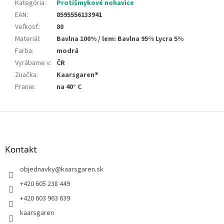
Kategória
:
Protišmykové nohavice
EAN
:
8595556133941
Veľkosť
:
80
Materiál
:
Bavlna 100% / lem: Bavlna 95% Lycra 5%
Farba
:
modrá
Vyrábame v
:
ČR
Značka
:
Kaarsgaren®
Pranie
:
na 40° C
Z
á
p
ä
Kontakt
t
objednavky
@
kaarsgaren.sk
i
e
+420 605 238 449
+420 603 963 639
kaarsgaren