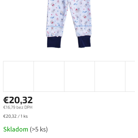
€20,32
€16,79 bez DPH
Jednotková
€20,32 / 1 ks
cena:
Skladom
(>5 ks)