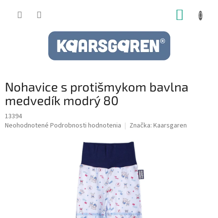
Prejsť
NÁKUP
na
obsah
KOŠÍK
Nohavice s protišmykom bavlna
medvedík modrý 80
13394
Priemerné
Neohodnotené
Podrobnosti hodnotenia
Značka:
Kaarsgaren
hodnotenie
produktu
je
0,0
z
5
hviezdičiek.