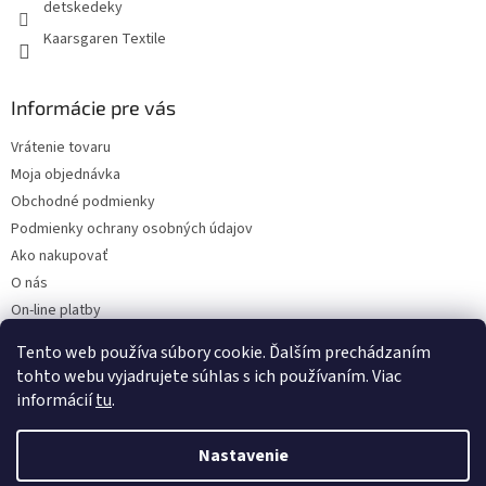
detskedeky
Kaarsgaren Textile
Informácie pre vás
Vrátenie tovaru
Moja objednávka
Obchodné podmienky
Podmienky ochrany osobných údajov
Ako nakupovať
O nás
On-line platby
Doklady k stiahnutiu
Tento web používa súbory cookie. Ďalším prechádzaním
Čo dať do kočíka v zime?
tohto webu vyjadrujete súhlas s ich používaním. Viac
informácií
tu
.
Nastavenie
Vytvoril Shoptet