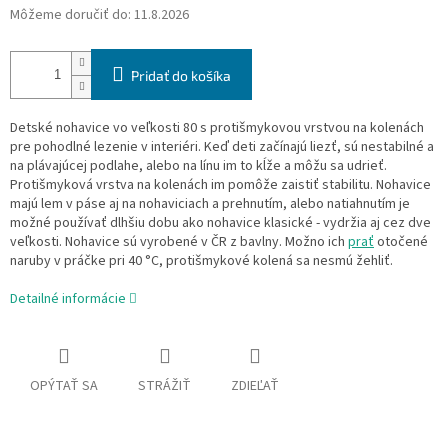
Môžeme doručiť do:
11.8.2026
Pridať do košíka
Detské nohavice vo veľkosti 80 s protišmykovou vrstvou na kolenách
pre pohodlné lezenie v interiéri. Keď deti začínajú liezť, sú nestabilné a
na plávajúcej podlahe, alebo na línu im to kĺže a môžu sa udrieť.
Protišmyková vrstva na kolenách im pomôže zaistiť stabilitu. Nohavice
majú lem v páse aj na nohaviciach a prehnutím, alebo natiahnutím je
možné používať dlhšiu dobu ako nohavice klasické - vydržia aj cez dve
veľkosti. Nohavice sú vyrobené v ČR z bavlny. Možno ich
prať
otočené
naruby v práčke pri 40 °C, protišmykové kolená sa nesmú žehliť.
Detailné informácie
OPÝTAŤ SA
STRÁŽIŤ
ZDIEĽAŤ