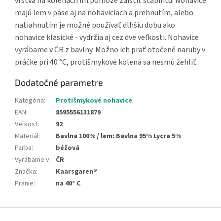
vrstva na kolenách im pomôže zaistiť stabilitu. Nohavice
majú lem v páse aj na nohaviciach a prehnutím, alebo
natiahnutím je možné používať dlhšiu dobu ako
nohavice klasické - vydržia aj cez dve veľkosti. Nohavice
vyrábame v ČR z bavlny. Možno ich prať otočené naruby v
práčke pri 40 °C, protišmykové kolená sa nesmú žehliť.
Dodatočné parametre
Kategória
:
Protišmykové nohavice
EAN
:
8595556131879
Veľkosť
:
92
Materiál
:
Bavlna 100% / lem: Bavlna 95% Lycra 5%
Farba
:
béžová
Vyrábame v
:
ČR
Značka
:
Kaarsgaren®
Pranie
:
na 40° C
Z