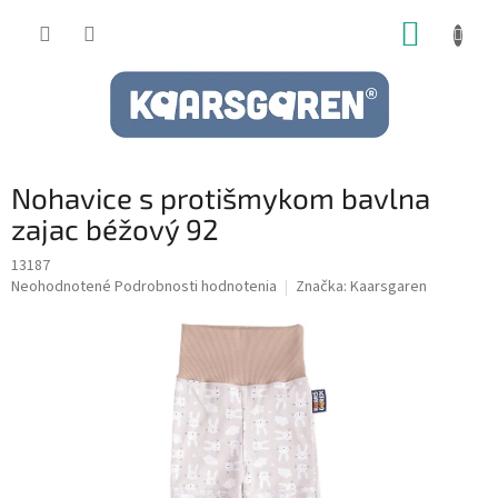
Prejsť
NÁKUP
na
obsah
KOŠÍK
Nohavice s protišmykom bavlna
zajac béžový 92
13187
Priemerné
Neohodnotené
Podrobnosti hodnotenia
Značka:
Kaarsgaren
hodnotenie
produktu
je
0,0
z
5
hviezdičiek.