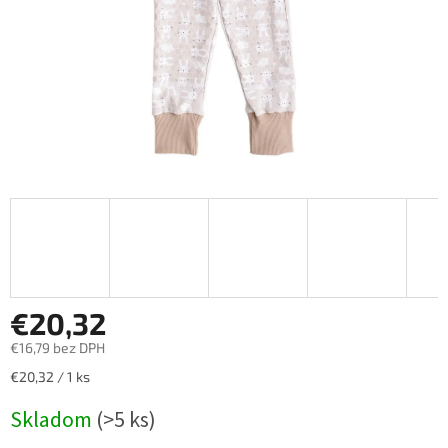
€20,32
€16,79 bez DPH
Jednotková
€20,32 / 1 ks
cena:
Skladom
(>5 ks)