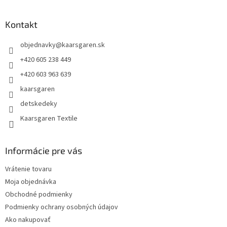
á
p
ä
Kontakt
t
objednavky
@
kaarsgaren.sk
i
e
+420 605 238 449
+420 603 963 639
kaarsgaren
detskedeky
Kaarsgaren Textile
Informácie pre vás
Vrátenie tovaru
Moja objednávka
Obchodné podmienky
Podmienky ochrany osobných údajov
Ako nakupovať