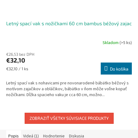
Letný spací vak s nožičkami 60 cm bambus béžový zajac
Skladom
(>5 ks)
Priemerné
hodnotenie
€26,53 bez DPH
produktu
€32,10
je
5,0
Jednotková
€32,10 / 1 ks
Do košíka
z
cena:
5
Letný spací vak s nohavicami pre novonarodené bábätko béžový s
hviezdičiek.
motívom zajačikov a obláčikov, bábätko v ňom môže voľne kopať
nožičkami. Dĺžka spacieho vaku je cca 60 cm, možno...
ZOBRAZIŤ VŠETKY SÚVISIACE PRODUKTY
Popis
Videá (1)
Hodnotenie
Diskusia