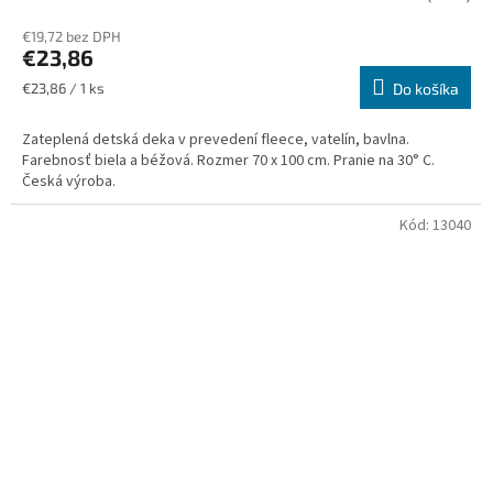
€19,72 bez DPH
€23,86
Jednotková
€23,86 / 1 ks
Do košíka
cena:
Zateplená detská deka v prevedení fleece, vatelín, bavlna.
Farebnosť biela a béžová. Rozmer 70 x 100 cm. Pranie na 30° C.
Česká výroba.
Kód:
13040