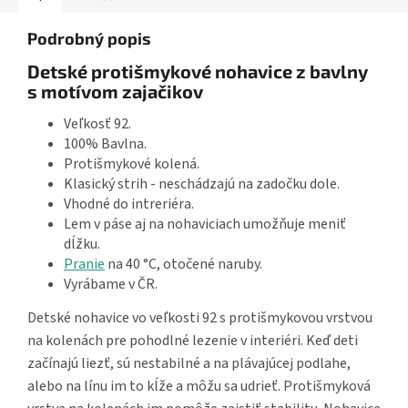
Podrobný popis
Detské protišmykové nohavice z bavlny
s motívom zajačikov
Veľkosť 92.
100% Bavlna.
Protišmykové kolená.
Klasický strih - neschádzajú na zadočku dole.
Vhodné do intreriéra.
Lem v páse aj na nohaviciach umožňuje meniť
dĺžku.
Pranie
na 40 °C, otočené naruby.
Vyrábame v ČR.
Detské nohavice vo veľkosti 92 s protišmykovou vrstvou
na kolenách pre pohodlné lezenie v interiéri. Keď deti
začínajú liezť, sú nestabilné a na plávajúcej podlahe,
alebo na línu im to kĺže a môžu sa udrieť. Protišmyková