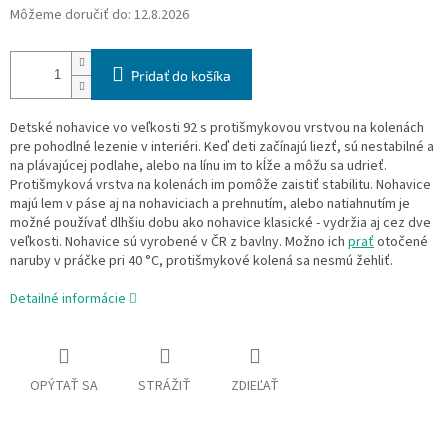
Môžeme doručiť do:
12.8.2026
Pridať do košíka
Detské nohavice vo veľkosti 92 s protišmykovou vrstvou na kolenách
pre pohodlné lezenie v interiéri. Keď deti začínajú liezť, sú nestabilné a
na plávajúcej podlahe, alebo na línu im to kĺže a môžu sa udrieť.
Protišmyková vrstva na kolenách im pomôže zaistiť stabilitu. Nohavice
majú lem v páse aj na nohaviciach a prehnutím, alebo natiahnutím je
možné používať dlhšiu dobu ako nohavice klasické - vydržia aj cez dve
veľkosti. Nohavice sú vyrobené v ČR z bavlny. Možno ich
prať
otočené
naruby v práčke pri 40 °C, protišmykové kolená sa nesmú žehliť.
Detailné informácie
OPÝTAŤ SA
STRÁŽIŤ
ZDIEĽAŤ