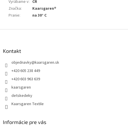
Vyrábame v
:
ČR
Značka
:
Kaarsgaren®
Pranie
:
na 30° C
Z
á
p
ä
Kontakt
t
objednavky
@
kaarsgaren.sk
i
e
+420 605 238 449
+420 603 963 639
kaarsgaren
detskedeky
Kaarsgaren Textile
Informácie pre vás