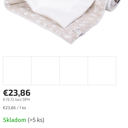
€23,86
€19,72 bez DPH
Jednotková
€23,86 / 1 ks
cena:
Skladom
(>5 ks)