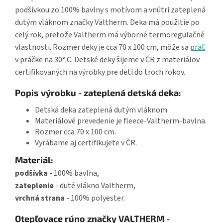
podšívkou zo 100% bavlny s motívom a vnútri zateplená
dutým vláknom značky Valtherm. Deka má použitie po
celý rok, pretože Valtherm má výborné termoregulačné
vlastnosti. Rozmer deky je cca 70 x 100 cm, môže sa
prať
v práčke na 30° C. Detské deky šijeme v ČR z materiálov
certifikovaných na výrobky pre deti do troch rokov.
Popis výrobku - zateplená detská deka:
Detská deka zateplená dutým vláknom.
Materiálové prevedenie je fleece-Valtherm-bavlna.
Rozmer cca 70 x 100 cm.
Vyrábame aj certifikujete v ČR.
Materiál:
podšívka
- 100% bavlna,
zateplenie
- duté vlákno Valtherm,
vrchná strana
- 100% polyester.
Otepľovace rúno značky VALTHERM -