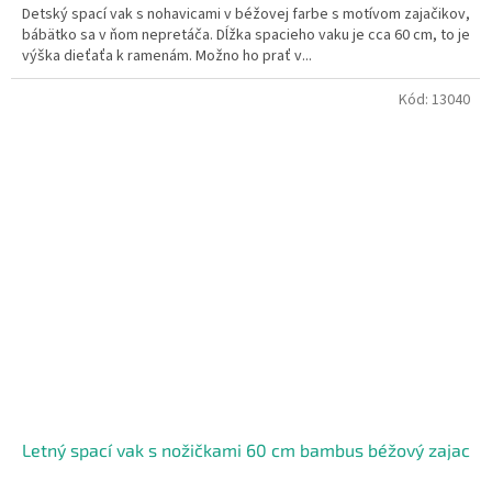
Detský spací vak s nohavicami v béžovej farbe s motívom zajačikov,
hviezdičiek.
bábätko sa v ňom nepretáča. Dĺžka spacieho vaku je cca 60 cm, to je
výška dieťaťa k ramenám. Možno ho prať v...
Kód:
13040
Letný spací vak s nožičkami 60 cm bambus béžový zajac