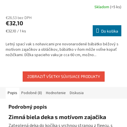
Skladom
(>5 ks)
Priemerné
hodnotenie
€26,53 bez DPH
produktu
€32,10
je
5,0
Jednotková
€32,10 / 1 ks
Do košíka
z
cena:
5
Letný spací vak s nohavicami pre novonarodené bábätko béžový s
hviezdičiek.
motívom zajačikov a obláčikov, bábätko v ňom môže voľne kopať
nožičkami. Dĺžka spacieho vaku je cca 60 cm, možno...
ZOBRAZIŤ VŠETKY SÚVISIACE PRODUKTY
Popis
Podobné (8)
Hodnotenie
Diskusia
Podrobný popis
Zimná biela deka s motívom zajačika
Zateplená deka do kočíka s vrchnou stranou z fleecu, s