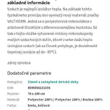
základné informácie
Vzduch je najlepši izolátor tepla. Na základe tohto
fyzikálneho princípu bol vyvinutý nový materiál značky
VALTHERM. Jedná sa o polyesterová mikrovlákna v
plástvové štruktúre s diferencovanejšiou hustotou. Sú
tak v tejto vložke vytvorené milióny mikroskopicky
malých vzduchových dutín, ktoré v sebe viažu teplo
izolujúce vzduch (ak sa človek pohybuje, je dosiahnuté
tepelnej izolácie až do -35°C).
zdroj: výrobca
Dodatočné parametre
Kategória
:
Zimné a zateplené detské deky
EAN
:
8595556131336
Rozmer
:
70 x 100 cm
Materiál
:
Polyester 100% / Polyester 100% / Bavlna 100%
Farba
:
biela, béžová