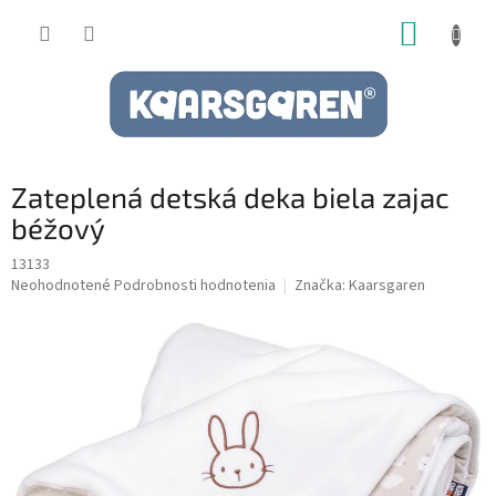
Prejsť
NÁKUP
na
obsah
KOŠÍK
Zateplená detská deka biela zajac
béžový
13133
Priemerné
Neohodnotené
Podrobnosti hodnotenia
Značka:
Kaarsgaren
hodnotenie
produktu
je
0,0
z
5
hviezdičiek.