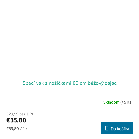
Spací vak s nožičkami 60 cm béžový zajac
Skladom
(>5 ks)
Priemerné
hodnotenie
€29,59 bez DPH
produktu
€35,80
je
5,0
Jednotková
€35,80 / 1 ks
Do košíka
z
cena:
5