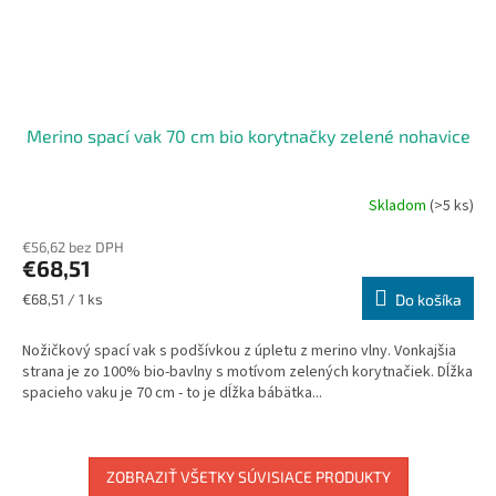
Merino spací vak 70 cm bio korytnačky zelené nohavice
Skladom
(>5 ks)
€56,62 bez DPH
€68,51
Jednotková
€68,51 / 1 ks
Do košíka
cena:
Nožičkový spací vak s podšívkou z úpletu z merino vlny. Vonkajšia
strana je zo 100% bio-bavlny s motívom zelených korytnačiek. Dĺžka
spacieho vaku je 70 cm - to je dĺžka bábätka...
ZOBRAZIŤ VŠETKY SÚVISIACE PRODUKTY