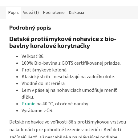
Popis
Videá (1)
Hodnotenie
Diskusia
Podrobný popis
Detské protišmykové nohavice z bio-
bavlny koralové korytnačky
Veľkosť 86.
100% Bio-bavlna z GOTS certifikovanej priadze.
Protišmykové kolená.
Klasický strih - neschádzajú na zadočku dole.
Vhodné do intreriéra.
Lem v páse aj na nohaviciach umožňuje meniť
dĺžku.
Pranie
na 40 °C, otočené naruby.
Vyrábame v ČR.
Detské nohavice vo veľkosti 86 s protišmykovou vrstvou
na kolenách pre pohodlné lezenie v interiéri. Keď deti
začínajú liezť, sú nestabilné a na plávajúcej podlahe,