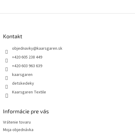
Z
á
p
ä
Kontakt
t
objednavky
@
kaarsgaren.sk
i
e
+420 605 238 449
+420 603 963 639
kaarsgaren
detskedeky
Kaarsgaren Textile
Informácie pre vás
Vrátenie tovaru
Moja objednávka