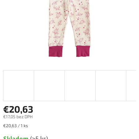
€20,63
€17,05 bez DPH
Jednotková
€20,63 / 1 ks
cena: