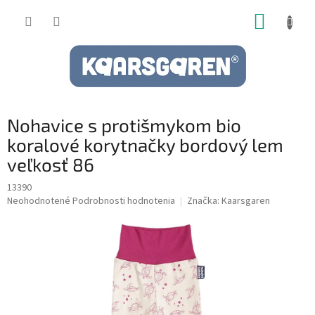
Prejsť
NÁKUP
na
obsah
KOŠÍK
Nohavice s protišmykom bio
koralové korytnačky bordový lem
veľkosť 86
13390
Priemerné
Neohodnotené
Podrobnosti hodnotenia
Značka:
Kaarsgaren
hodnotenie
produktu
je
0,0
z
5
hviezdičiek.