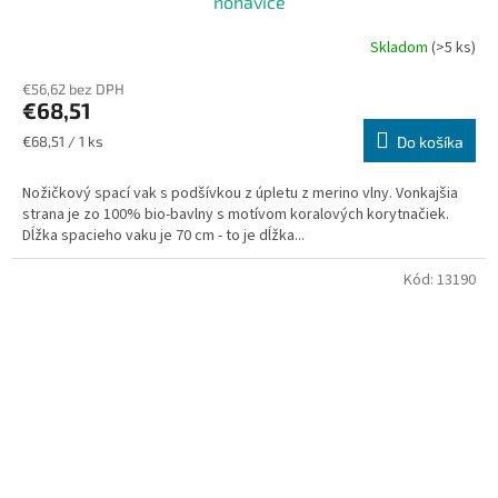
nohavice
Skladom
(>5 ks)
€56,62 bez DPH
€68,51
Jednotková
€68,51 / 1 ks
Do košíka
cena:
Nožičkový spací vak s podšívkou z úpletu z merino vlny. Vonkajšia
strana je zo 100% bio-bavlny s motívom koralových korytnačiek.
Dĺžka spacieho vaku je 70 cm - to je dĺžka...
Kód:
13190