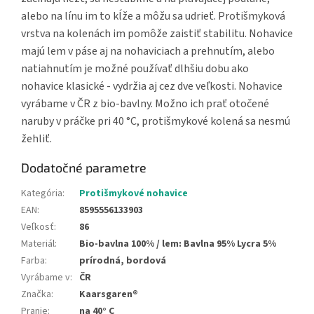
alebo na línu im to kĺže a môžu sa udrieť. Protišmyková
vrstva na kolenách im pomôže zaistiť stabilitu. Nohavice
majú lem v páse aj na nohaviciach a prehnutím, alebo
natiahnutím je možné používať dlhšiu dobu ako
nohavice klasické - vydržia aj cez dve veľkosti. Nohavice
vyrábame v ČR z bio-bavlny. Možno ich prať otočené
naruby v práčke pri 40 °C, protišmykové kolená sa nesmú
žehliť.
Dodatočné parametre
Kategória
:
Protišmykové nohavice
EAN
:
8595556133903
Veľkosť
:
86
Materiál
:
Bio-bavlna 100% / lem: Bavlna 95% Lycra 5%
Farba
:
prírodná, bordová
Vyrábame v
:
ČR
Značka
:
Kaarsgaren®
Pranie
:
na 40° C