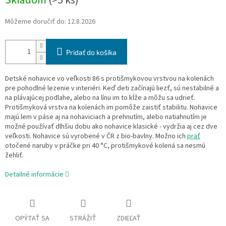
Skladom
(>5 ks)
Môžeme doručiť do:
12.8.2026
Pridať do košíka
Detské nohavice vo veľkosti 86 s protišmykovou vrstvou na kolenách
pre pohodlné lezenie v interiéri. Keď deti začínajú liezť, sú nestabilné a
na plávajúcej podlahe, alebo na línu im to kĺže a môžu sa udrieť.
Protišmyková vrstva na kolenách im pomôže zaistiť stabilitu. Nohavice
majú lem v páse aj na nohaviciach a prehnutím, alebo natiahnutím je
možné používať dlhšiu dobu ako nohavice klasické - vydržia aj cez dve
veľkosti. Nohavice sú vyrobené v ČR z bio-bavlny. Možno ich
prať
otočené naruby v práčke pri 40 °C, protišmykové kolená sa nesmú
žehliť.
Detailné informácie
OPÝTAŤ SA
STRÁŽIŤ
ZDIEĽAŤ