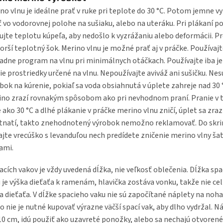
no vlnu je ideálne prať v ruke pri teplote do 30 °C. Potom jemne 
ť vo vodorovnej polohe na sušiaku, alebo na uteráku. Pri plákaní 
ujte teplotu kúpeľa, aby nedošlo k vyzrážaniu alebo deformácii. Pr
orší teplotný šok. Merino vlnu je možné prať aj v práčke. Používaj
adne program na vlnu pri minimálnych otáčkach. Používajte iba 
ie prostriedky určené na vlnu. Nepoužívajte aviváž ani sušičku. Ne
bok na kúrenie, pokiaľ sa voda obsiahnutá v úplete zahreje nad 30 
no zrazí rovnakým spôsobom ako pri nevhodnom praní. Pranie v t
 ako 30 °C a dlhé plákanie v práčke merino vlnu zničí, úplet sa zraz
tnatí, takto znehodnotený výrobok nemožno reklamovať. Do skri
ajte vrecúško s levanduľou nech predídete zničenie merino vlny š
ami.
acích vakov je vždy uvedená dĺžka, nie veľkosť oblečenia. Dĺžka sp
 je výška dieťaťa k ramenám, hlavička zostáva vonku, takže nie ce
a dieťaťa. V dĺžke spacieho vaku nie sú započítané náplety na noha
o nie je nutné kupovať výrazne väčší spací vak, aby dlho vydržal. N
10 cm, idú použiť ako uzavreté ponožky, alebo sa nechajú otvorené