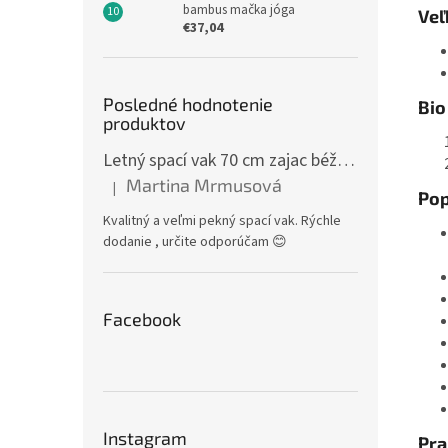
bambus mačka jóga
Veľ
€37,04
Posledné hodnotenie
Bio
produktov
Letný spací vak 70 cm zajac béžový zips na boku
Martina Mrmusová
|
Hodnotenie produktu je 5 z 5 hviezdičiek.
Pop
Kvalitný a veľmi pekný spací vak. Rýchle
dodanie , určite odporúčam 😊
Facebook
Instagram
Pra