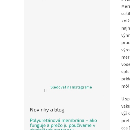
Meri
suši
zniž
najh
výhr
prac
výro
meri
vode
spls
prid
mól
Sledovať na Instagrame
U sp
vaku
Novinky a blog
výšk
Polyuretánová membrána – ako
pret
funguje a prečo ju používame v
cca 
chráničoch matracov