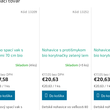
iaci tovar
Kód:
13209
Kód:
13252
o spací vak s
Nohavice s protišmykom
Nohavice
mi 70 cm bio
bio korytnačky zelený lem
bio kory
načky zelené
veľkosť 80
veľkosť 
Skladom
(4 ks)
Skladom
(>5 ks)
vice
 bez DPH
€17,05 bez DPH
€17,05 bez
7,58
€20,63
€20,63
ková
Jednotková
Jednotková
 / 1 ks
€20,63 / 1 ks
€20,63 / 1 
cena:
cena:
o košíka
Do košíka
Do ko
ový spací vak s
Detské nohavice vo veľkosti 80
Detské noh