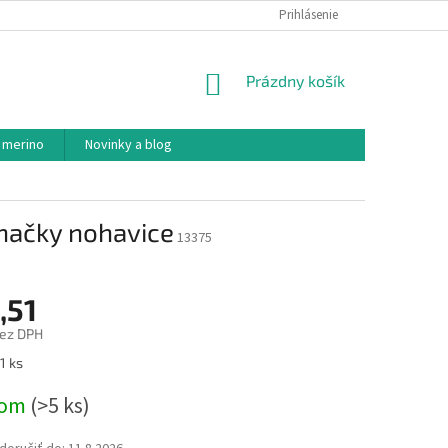
PODMIENKY OCHRANY OSOBNÝCH ÚDAJOV
Prihlásenie
AKO NAKUPOVAŤ
NÁKUPNÝ
Prázdny košík
KOŠÍK
 merino
Novinky a blog
tnačky nohavice
13375
,51
bez DPH
ová
1 ks
dom
(>5 ks)