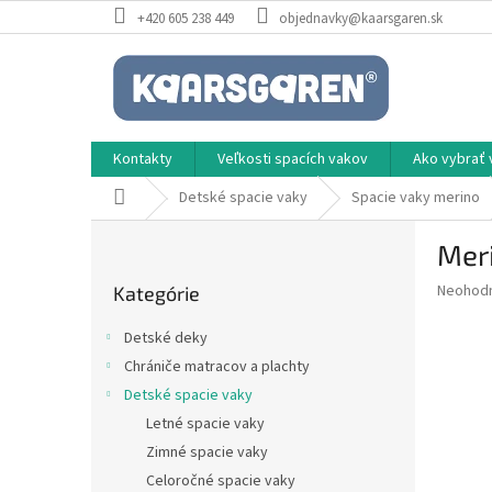
Prejsť
+420 605 238 449
objednavky@kaarsgaren.sk
na
obsah
Kontakty
Veľkosti spacích vakov
Ako vybrať 
Domov
Detské spacie vaky
Spacie vaky merino
B
Meri
o
Preskočiť
č
Priemer
Neohod
Kategórie
kategórie
n
hodnote
ý
produkt
Detské deky
p
je
Chrániče matracov a plachty
0,0
a
z
Detské spacie vaky
n
5
e
Letné spacie vaky
hviezdič
l
Zimné spacie vaky
Celoročné spacie vaky