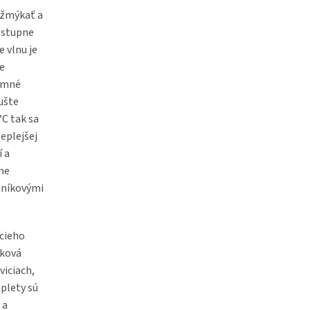
vyžmýkať a
postupne
e vlnu je
te
jemné
sušte
°C tak sa
eplejšej
í a
ne
atníkovými
acieho
lková
viciach,
áplety sú
 a