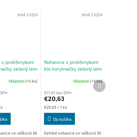
Kód:
13253
Kód:
13254
 s protišmykom
Nohavice s protišmykom
tnačky zelený lem
bio korytnačky zelený lem
86
veľkosť 92
Skladom
(>5 ks)
Skladom
(>5 ks)
Ďalší
produkt
 DPH
€17,05 bez DPH
€20,63
Jednotková
ks
€20,63 / 1 ks
cena:
šíka
Do košíka
avice vo veľkosti 86
Detské nohavice vo veľkosti 92