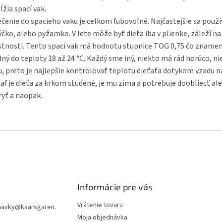
ĺžia spací vak.
čenie do spacieho vaku je celkom ľubovoľné. Najčastejšie sa použí
čko, alebo pyžamko. V lete môže byť dieťa iba v plienke, záleží na
tnosti. Tento spací vak má hodnotu stupnice TOG 0,75 čo znamená
ný do teploty 18 až 24 °C. Každý sme iný, niekto má rád horúco, ni
, preto je najlepšie kontrolovať teplotu dieťaťa dotykom vzadu na
aľ je dieťa za krkom studené, je mu zima a potrebuje doobliecť al
ryť a naopak.
Informácie pre vás
Vrátenie tovaru
navky
@
kaarsgaren.
Moja objednávka