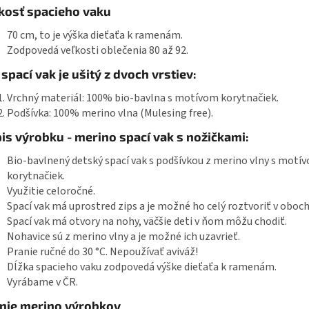
kosť spacieho vaku
70 cm, to je výška dieťaťa k ramenám.
Zodpovedá veľkosti oblečenia 80 až 92.
 spací vak je ušitý z dvoch vrstiev:
Vrchný materiál: 100% bio-bavlna s motívom korytnačiek.
Podšívka: 100% merino vlna (Mulesing free).
is výrobku - merino spací vak s nožičkami:
Bio-bavlnený detský spací vak s podšívkou z merino vlny s motí
korytnačiek.
Využitie celoročné.
Spací vak má uprostred zips a je možné ho celý roztvoriť v oboc
Spací vak má otvory na nohy, väčšie deti v ňom môžu chodiť.
Nohavice sú z merino vlny a je možné ich uzavrieť.
Pranie ručné do 30 °C. Nepoužívať aviváž!
Dĺžka spacieho vaku zodpovedá výške dieťaťa k ramenám.
Vyrábame v ČR.
nie merino výrobkov