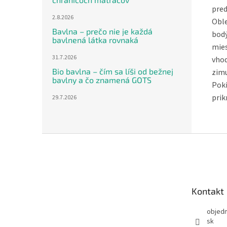
pred
2.8.2026
Oble
Bavlna – prečo nie je každá
bodý
bavlnená látka rovnaká
mies
31.7.2026
vhod
Bio bavlna – čím sa líši od bežnej
zimu
bavlny a čo znamená GOTS
Poki
prik
29.7.2026
Z
á
p
ä
t
Kontakt
i
e
objed
sk