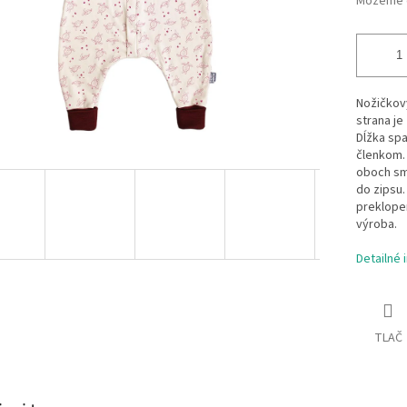
Môžeme d
Nožičkový
strana je
Dĺžka spa
členkom. 
oboch sme
do zipsu.
preklope
výroba.
Detailné 
TLAČ