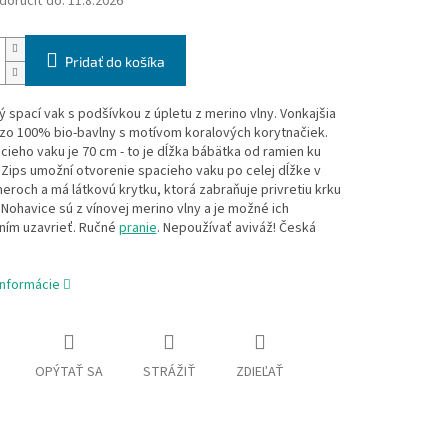
oručiť do:
11.8.2026
Pridať do košíka
 spací vak s podšívkou z úpletu z merino vlny. Vonkajšia
 zo 100% bio-bavlny s motívom koralových korytnačiek.
cieho vaku je 70 cm - to je dĺžka bábätka od ramien ku
Zips umožní otvorenie spacieho vaku po celej dĺžke v
roch a má látkovú krytku, ktorá zabraňuje privretiu krku
 Nohavice sú z vínovej merino vlny a je možné ich
ním uzavrieť. Ručné
pranie
. Nepoužívať aviváž! Česká
informácie
OPÝTAŤ SA
STRÁŽIŤ
ZDIEĽAŤ