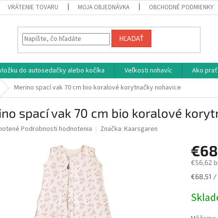
VRÁTENIE TOVARU
MOJA OBJEDNÁVKA
OBCHODNÉ PODMIENKY
HĽADAŤ
vložku do autosedačky alebo kočíka
Veľkosti nohavíc
Ako prať
Merino spací vak 70 cm bio koralové korytnačky nohavice
no spací vak 70 cm bio koralové kory
né
notené
Podrobnosti hodnotenia
Značka:
Kaarsgaren
nie
€68
u
€56,62 
Jednotk
€68,51 / 
cena:
iek.
Skla