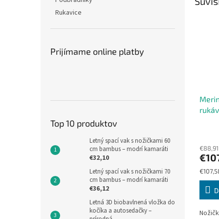
Podbradníky
Súvis
Rukavice
Prijímame online platby
Merin
rukáv
koryt
Top 10 produktov
noha
Letný spací vak s nožičkami 60
€88,91
cm bambus – modrí kamaráti
€10
€32,10
Jednot
Letný spací vak s nožičkami 70
€107,58
cena:
cm bambus – modrí kamaráti
€36,12
D
Letná 3D biobavlnená vložka do
kočíka a autosedačky –
Nožičk