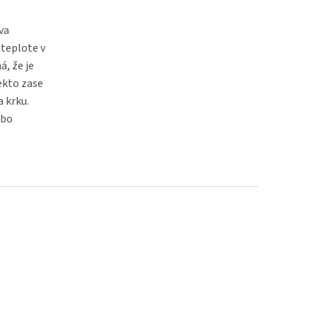
va
 teplote v
, že je
ekto zase
 krku.
ebo