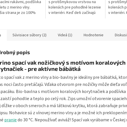
acími rukávmi, podšívka
s protišmykovou vrstvou na
s protišmy
letu z merino vlny.
kolenách pre pohodlné lezenie
kolenách p
šia strana je zo 100%
v interiéri. Keď deti začínajú
v interiéri.
vlny s motívom
liezť, sú nestabilné a na
liezť, sú n
ačiek. Dĺžka spacieho
plávajúcej podlahe, alebo na...
plávajúcej 
 70 cm - to je...
s
Súvisiace súbory (2)
Videá (1)
Hodnotenie
Diskusi
robný popis
rino spací vak nožičkový s motívom koralových
ytnačiek - pre aktívne bábätká
o spací vak z merino vlny a bio-bavlny je ideálny pre bábätká, ktor
s noci často pretáčajú. Vďaka otvorom pre nožičky môže dieťa voľ
 spacáku. Bio-bavlna s motívom koralových korytnačiek a podšívka
 zaistí pohodlie a teplo po celý rok. Zips umožní otvorenie spacie
j dĺžke v oboch smeroch a má látkovú krytku, ktorá zabraňuje priv
ipsu. Nohavice sú z vínovej merino vlny a je možné ich preklopením
né
pranie
do 30 °C. Nepoužívať aviváž! Spací vak vyrábame v Českej 