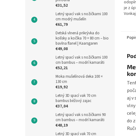
prírodná
odopín
€31,52
je z úp
Vonkaj
Letný spací vak s nožičkami 100
cm modrý mušelín
bio-ba
€61,79
korytn
vaku je
Detská vlnená prikrývka do
Popi
kolísky a kočíka 70 × 80 cm – bio
bavlna flanel | Kaarsgaren
€49,08
Pod
Letný spací vak s nožičkami 100
cm bambus – modrí kamaráti
Me
€52,21
kor
Moka mušelínová deka 100 ×
130 cm
Tent
€19,92
poča
Letný 3D spací vak 70 cm
aj v
bambus béžový zajac
vlny
€37,04
cele
Letný spací vak s nožičkami 90
cm bambus – modrí kamaráti
do z
€48,19
Ruč
Letný 3D spací vak 70 cm