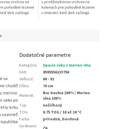
kovou vrstvou na
s protišmykovou vrstvou na
re pohodlné lezenie
kolenách pre pohodlné lezenie
 Keď deti začínajú
v interiéri. Keď deti začínajú
estabilné a na
liezť, sú nestabilné a na
podlahe, alebo na...
plávajúcej podlahe, alebo na...
a
Dodatočné parametre
Kategória
:
Spacie vaky z merino vlny
EAN
:
8595556133750
é sa
Veľkosť
:
80 - 92
ne chodiť
Dĺžka
:
70 cm
 z merino
Bio-bavlna 100% / Merino
Materiál
:
vlna 100%
ho vaku po
Typ
:
nožičkový
retiu krku
TOG
:
0.75 TOG / 18 až 24 °C
 uzavrieť.
Farba
:
prírodná, bordová
republike.
Vyrábame
ČR