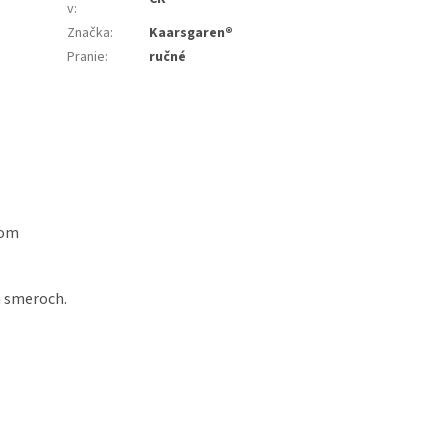
v
:
Značka
:
Kaarsgaren®
Pranie
:
ručné
vom
h smeroch.