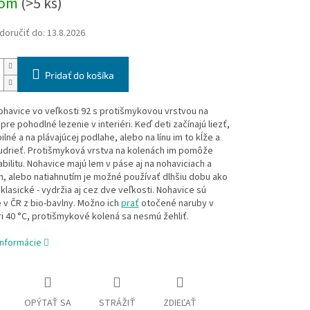
dom
(>5 ks)
oručiť do:
13.8.2026
Pridať do košíka
havice vo veľkosti 92 s protišmykovou vrstvou na
pre pohodlné lezenie v interiéri. Keď deti začínajú liezť,
ilné a na plávajúcej podlahe, alebo na línu im to kĺže a
udrieť. Protišmyková vrstva na kolenách im pomôže
tabilitu. Nohavice majú lem v páse aj na nohaviciach a
, alebo natiahnutím je možné používať dlhšiu dobu ako
klasické - vydržia aj cez dve veľkosti. Nohavice sú
v ČR z bio-bavlny. Možno ich
prať
otočené naruby v
i 40 °C, protišmykové kolená sa nesmú žehliť.
informácie
OPÝTAŤ SA
STRÁŽIŤ
ZDIEĽAŤ