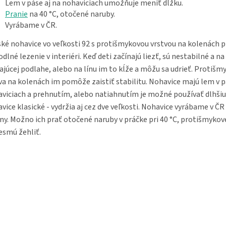
Lem v páse aj na nohaviciach umožňuje meniť dĺžku.
Pranie
na 40 °C, otočené naruby.
Vyrábame v ČR.
ké nohavice vo veľkosti 92 s protišmykovou vrstvou na kolenách p
dlné lezenie v interiéri. Keď deti začínajú liezť, sú nestabilné a na
ajúcej podlahe, alebo na línu im to kĺže a môžu sa udrieť. Protišm
va na kolenách im pomôže zaistiť stabilitu. Nohavice majú lem v p
viciach a prehnutím, alebo natiahnutím je možné používať dlhši
vice klasické - vydržia aj cez dve veľkosti. Nohavice vyrábame v ČR 
ny. Možno ich prať otočené naruby v práčke pri 40 °C, protišmykov
esmú žehliť.