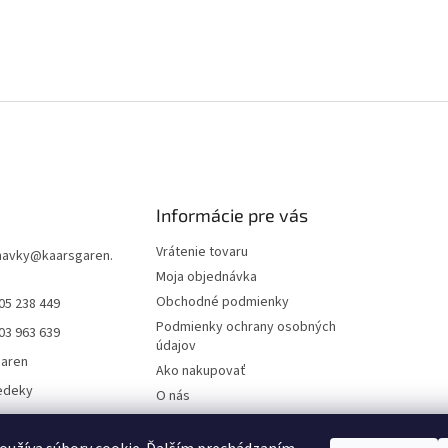
Informácie pre vás
Vrátenie tovaru
navky
@
kaarsgaren.
Moja objednávka
Obchodné podmienky
05 238 449
Podmienky ochrany osobných
03 963 639
údajov
garen
Ako nakupovať
edeky
O nás
aren Textile
On-line platby
Doklady k stiahnutiu