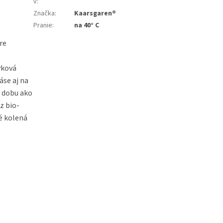
v
:
Značka
:
Kaarsgaren®
Pranie
:
na 40° C
re
yková
áse aj na
u dobu ako
z bio-
é kolená