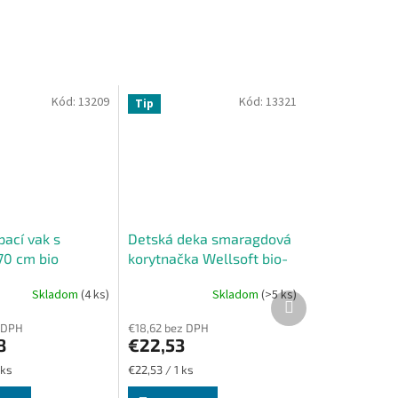
Kód:
13209
Kód:
13321
Tip
pací vak s
Detská deka smaragdová
70 cm bio
korytnačka Wellsoft bio-
ky zelené
bavlna
Skladom
(4 ks)
Skladom
(>5 ks)
Ďalší
produkt
 DPH
€18,62 bez DPH
8
€22,53
Jednotková
 ks
€22,53 / 1 ks
cena: