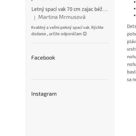
Letný spací vak 70 cm zajac béžový zips na boku
Martina Mrmusová
|
Hodnotenie produktu je 5 z 5 hviezdičiek.
Dets
Kvalitný a veľmi pekný spací vak. Rýchle
poho
dodanie , určite odporúčam 😊
pláv
vrst
noha
Facebook
noha
bavl
sa n
Instagram