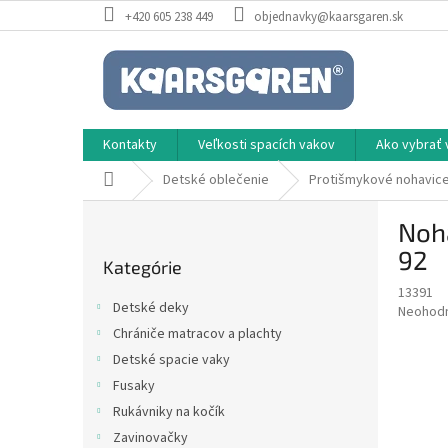
Prejsť
+420 605 238 449
objednavky@kaarsgaren.sk
na
obsah
Kontakty
Veľkosti spacích vakov
Ako vybrať 
Domov
Detské oblečenie
Protišmykové nohavic
B
Noha
o
Preskočiť
č
92
Kategórie
kategórie
n
13391
ý
Detské deky
Priemer
Neohod
p
hodnote
Chrániče matracov a plachty
a
produkt
Detské spacie vaky
n
je
e
Fusaky
0,0
z
l
Rukávniky na kočík
5
Zavinovačky
hviezdič