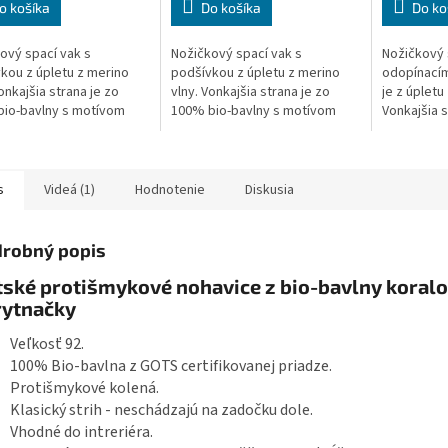
o košíka
Do košíka
Do ko
ový spací vak s
Nožičkový spací vak s
Nožičkový 
kou z úpletu z merino
podšívkou z úpletu z merino
odopínacím
onkajšia strana je zo
vlny. Vonkajšia strana je zo
je z úpletu
io-bavlny s motívom
100% bio-bavlny s motívom
Vonkajšia 
vých korytnačiek. Dĺžka
zelených korytnačiek. Dĺžka
bio-bavlny
ho vaku je 70 cm - to je
spacieho vaku je 70 cm - to je
korytnačie
.
dĺžka bábätka...
vaku je 70 c
s
Videá (1)
Hodnotenie
Diskusia
robný popis
ské protišmykové nohavice z bio-bavlny koral
rytnačky
Veľkosť 92.
100% Bio-bavlna z GOTS certifikovanej priadze.
Protišmykové kolená.
Klasický strih - neschádzajú na zadočku dole.
Vhodné do intreriéra.