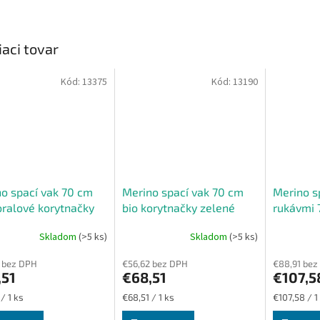
iaci tovar
Kód:
13375
Kód:
13190
o spací vak 70 cm
Merino spací vak 70 cm
Merino s
oralové korytnačky
bio korytnačky zelené
rukávmi 
vice
nohavice
korytnač
Skladom
(>5 ks)
Skladom
(>5 ks)
nohavice
 bez DPH
€56,62 bez DPH
€88,91 bez
,51
€68,51
€107,5
ková
Jednotková
Jednotková
/ 1 ks
€68,51 / 1 ks
€107,58 / 1
cena:
cena: