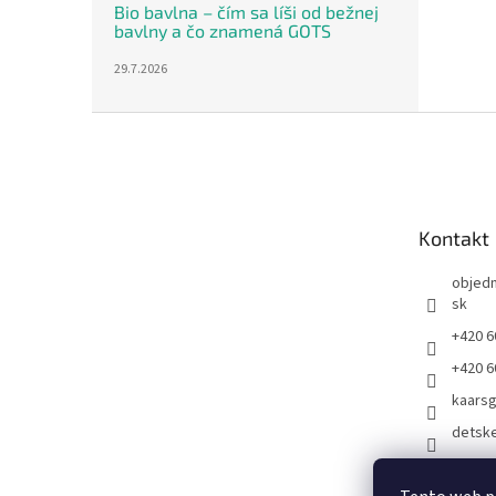
Bio bavlna – čím sa líši od bežnej
bavlny a čo znamená GOTS
29.7.2026
Z
á
p
ä
t
Kontakt
i
e
objed
sk
+420 6
+420 6
kaars
detsk
Kaarsg