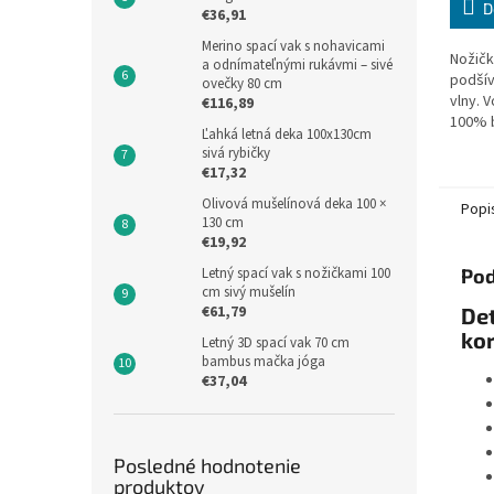
D
€36,91
Merino spací vak s nohavicami
Nožičk
a odnímateľnými rukávmi – sivé
podšív
ovečky 80 cm
vlny. V
€116,89
100% b
Ľahká letná deka 100x130cm
koralo
sivá rybičky
spacie
€17,32
dĺžka..
Olivová mušelínová deka 100 ×
Popi
130 cm
€19,92
Letný spací vak s nožičkami 100
Pod
cm sivý mušelín
€61,79
Det
ko
Letný 3D spací vak 70 cm
bambus mačka jóga
€37,04
Posledné hodnotenie
produktov