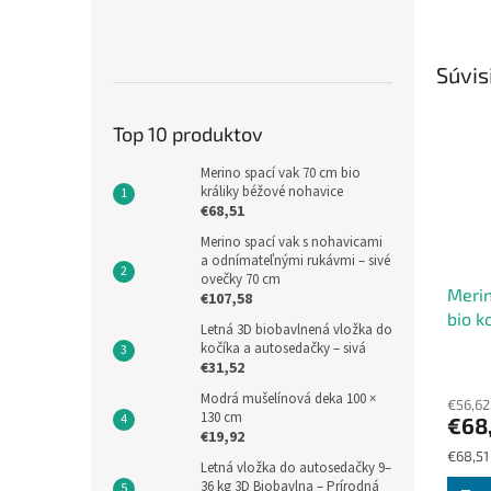
Súvis
Top 10 produktov
Merino spací vak 70 cm bio
králiky béžové nohavice
€68,51
Merino spací vak s nohavicami
a odnímateľnými rukávmi – sivé
ovečky 70 cm
Merin
€107,58
bio k
Letná 3D biobavlnená vložka do
noha
kočíka a autosedačky – sivá
€31,52
Modrá mušelínová deka 100 ×
€56,62
130 cm
€68
€19,92
Jednot
€68,51 
Letná vložka do autosedačky 9–
cena:
36 kg 3D Biobavlna – Prírodná