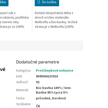
šíka
Do košíka
spací vak s
Detská obojstranná deka z
i rukávmi, podšívka
dvoch vrstiev materiálu
 z merino vlny.
Wellsoftu a bio-bavlny. Vrchná
strana je zo 100%
strana je z Wellsoftu (100%
 s motívom
polyester) vo smaragdovej
k. Dĺžka spacieho
farbe a spodná strana je zo
m - to je...
100%...
Dodatočné parametre
ové
Kategória
:
Protišmykové nohavice
EAN
:
8595556133910
Veľkosť
:
92
Bio-bavlna 100% / lem:
Materiál
:
Bavlna 95% Lycra 5%
Farba
:
prírodná, bordová
Vyrábame
ČR