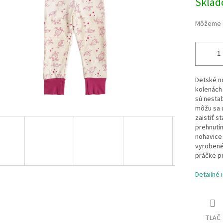
Skla
Môžeme d
Detské no
kolenách 
sú nestab
môžu sa 
zaistiť s
prehnutím
nohavice 
vyrobené 
práčke pr
Detailné 
TLAČ