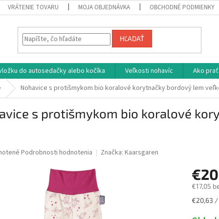
VRÁTENIE TOVARU
MOJA OBJEDNÁVKA
OBCHODNÉ PODMIENKY
HĽADAŤ
vložku do autosedačky alebo kočíka
Veľkosti nohavíc
Ako prať
e
Nohavice s protišmykom bio koralové korytnačky bordový lem veľk
vice s protišmykom bio koralové kor
né
notené
Podrobnosti hodnotenia
Značka:
Kaarsgaren
nie
€20
u
€17,05 b
Jednotk
€20,63 / 
cena:
iek.