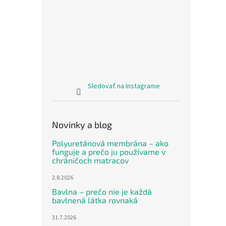
Sledovať na Instagrame
Novinky a blog
Polyuretánová membrána – ako
funguje a prečo ju používame v
chráničoch matracov
2.8.2026
Bavlna – prečo nie je každá
bavlnená látka rovnaká
31.7.2026