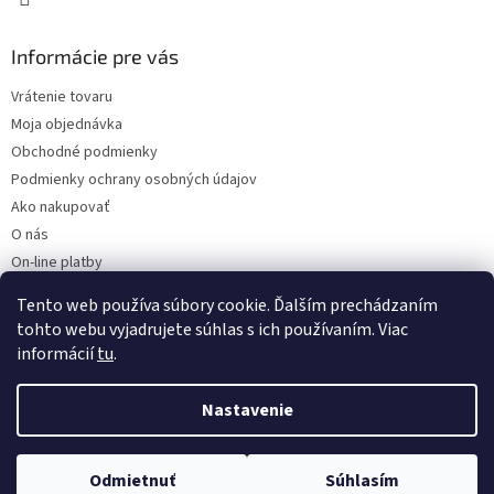
Informácie pre vás
Vrátenie tovaru
Moja objednávka
Obchodné podmienky
Podmienky ochrany osobných údajov
Ako nakupovať
O nás
On-line platby
Doklady k stiahnutiu
Tento web používa súbory cookie. Ďalším prechádzaním
Čo dať do kočíka v zime?
tohto webu vyjadrujete súhlas s ich používaním. Viac
informácií
tu
.
Nastavenie
Vytvoril Shoptet
Odmietnuť
Súhlasím
Copyright 2026
Kaarsgaren.sk
. Všetky práva vyhradené.