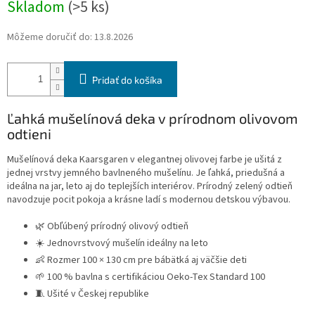
Skladom
(>5 ks)
Môžeme doručiť do:
13.8.2026
Pridať do košíka
Ľahká mušelínová deka v prírodnom olivovom
odtieni
Mušelínová deka Kaarsgaren v elegantnej olivovej farbe je ušitá z
jednej vrstvy jemného bavlneného mušelínu. Je ľahká, priedušná a
ideálna na jar, leto aj do teplejších interiérov. Prírodný zelený odtieň
navodzuje pocit pokoja a krásne ladí s modernou detskou výbavou.
🌿 Obľúbený prírodný olivový odtieň
☀️ Jednovrstvový mušelín ideálny na leto
👶 Rozmer 100 × 130 cm pre bábätká aj väčšie deti
🌱 100 % bavlna s certifikáciou Oeko-Tex Standard 100
🧵 Ušité v Českej republike