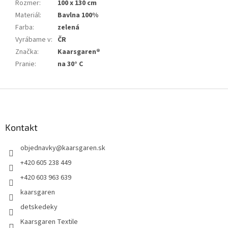
Rozmer
:
100 x 130 cm
Materiál
:
Bavlna 100%
Farba
:
zelená
Vyrábame v
:
ČR
Značka
:
Kaarsgaren®
Pranie
:
na 30° C
Z
á
p
ä
Kontakt
t
objednavky
@
kaarsgaren.sk
i
e
+420 605 238 449
+420 603 963 639
kaarsgaren
detskedeky
Kaarsgaren Textile