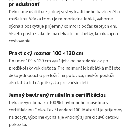
priedušnosť
Deku sme ušili iba z jednej vrstvy kvalitného bavlneného
mušelínu. Vďaka tomu je mimoriadne ľahká, výborne
dýcha a poskytuje príjemný komfort počas teplých dní.
Skvelo poslúži ako letná deka do postieľky, kočíka aj na
cestovanie.
Praktický rozmer 100 × 130 cm
Rozmer 100 × 130 cm využijete od narodenia až po
predškolský vek dieťaťa. Pre najmenšie bábätká môžete
deku jednoducho preložiť na polovicu, neskôr poslúži
ako ľahká letná prikrývka pre väčšie deti.
Jemný bavlnený mušelín s certifikáciou
Deka je vyrobená zo 100 % bavlneného mušelínu s
certifikáciou Oeko-Tex Standard 100. Materiál je príjemný
na dotyk, výborne dýcha a je vhodný aj pre citlivú detskú
pokožku.