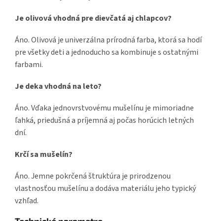
Je olivová vhodná pre dievčatá aj chlapcov?
Áno. Olivová je univerzálna prírodná farba, ktorá sa hodí
pre všetky deti a jednoducho sa kombinuje s ostatnými
farbami.
Je deka vhodná na leto?
Áno. Vďaka jednovrstvovému mušelínu je mimoriadne
ľahká, priedušná a príjemná aj počas horúcich letných
dní.
Krčí sa mušelín?
Áno. Jemne pokrčená štruktúra je prirodzenou
vlastnosťou mušelínu a dodáva materiálu jeho typický
vzhľad.
Technické parametre