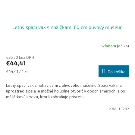
Letný spací vak s nožičkami 60 cm olivový mušelín
Skladom
(>5 ks)
€36,70 bez DPH
€44,41
Jednotková
€44,41 / 1 ks
Do košíka
cena:
Letný spací vak s nohavicami z olivového mušelínu. Spací vak má
uprostred zips a je možné ho úplne otvoriť v oboch smeroch, zips
má látkovú krytku, ktorá zabraňuje privretiu...
Kód:
13282