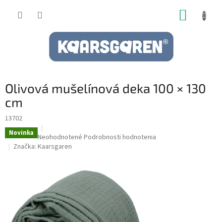
Prejsť
NÁKUP
na
obsah
KOŠÍK
Olivová mušelínová deka 100 × 130
cm
13702
Novinka
Priemerné
Neohodnotené
Podrobnosti hodnotenia
hodnotenie
Značka:
Kaarsgaren
produktu
je
0,0
z
5
hviezdičiek.