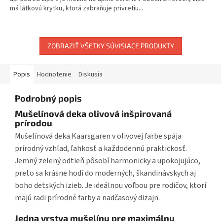
má látkovú krytku, ktorá zabraňuje privretiu...
ZOBRAZIŤ VŠETKY SÚVISIACE PRODUKTY
Popis
Hodnotenie
Diskusia
Podrobný popis
Mušelínová deka olivová inšpirovaná
prírodou
Mušelínová deka Kaarsgaren v olivovej farbe spája
prírodný vzhľad, ľahkosť a každodennú praktickosť.
Jemný zelený odtieň pôsobí harmonicky a upokojujúco,
preto sa krásne hodí do moderných, škandinávskych aj
boho detských izieb. Je ideálnou voľbou pre rodičov, ktorí
majú radi prírodné farby a nadčasový dizajn.
Jedna vrstva mušelínu pre maximálnu