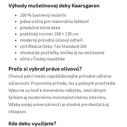
Výhody mušelínovej deky Kaarsgaren
100 % bavlnený mušelín
jedna vrstva pre maximálnu ľahkosť
priedušná letná deka
praktický rozmer 100 × 130 cm
moderný prírodný olivový odtieň
certifikácia Oeko-Tex Standard 100
vhodná do postieľky, kočíka aj na cestovanie
ušitá v Českej republike
Prečo si vybrať práve olivovú?
Olivová patrí medzi najobľúbenejšie prírodné odtiene
súčasnosti. Pripomína prírodu, les a pokojné prostredie.
Výborne sa hodí k drevenému nábytku, neutrálnym
farbám aj modernému minimalistickému interiéru.
Vďaka svojej univerzálnosti je vhodná pre dievčatá aj
chlapcov.
Kde deku využijete?