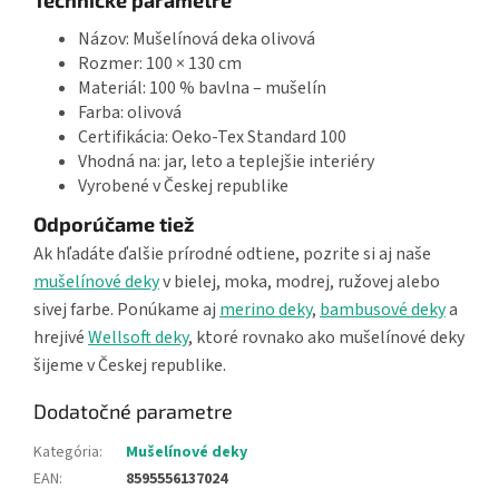
Názov: Mušelínová deka olivová
Rozmer: 100 × 130 cm
Materiál: 100 % bavlna – mušelín
Farba: olivová
Certifikácia: Oeko-Tex Standard 100
Vhodná na: jar, leto a teplejšie interiéry
Vyrobené v Českej republike
Odporúčame tiež
Ak hľadáte ďalšie prírodné odtiene, pozrite si aj naše
mušelínové deky
v bielej, moka, modrej, ružovej alebo
sivej farbe. Ponúkame aj
merino deky
,
bambusové deky
a
hrejivé
Wellsoft deky
, ktoré rovnako ako mušelínové deky
šijeme v Českej republike.
Dodatočné parametre
Kategória
:
Mušelínové deky
EAN
:
8595556137024