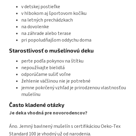
v detskej postieľke
v hlbokom aj športovom kočíku
na letných prechádzkach
na dovolenke
na záhrade alebo terase
pri popoludňajšom oddychu doma
Starostlivosť o mušelínovú deku
perte podľa pokynov na štítku
nepoužívajte bielidlá
odporúčame sušiť voľne
žehlenie väčšinou nie je potrebné
jemne pokrčený vzhľad je prirodzenou vlastnosťou
mušelínu
Často kladené otázky
Je deka vhodná pre novorodencov?
Áno. Jemný bavlnený mušelín s certifikáciou Oeko-Tex
Standard 100 je vhodný už od narodenia.