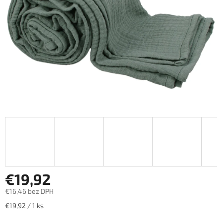
€19,92
€16,46 bez DPH
Jednotková
€19,92 / 1 ks
cena: