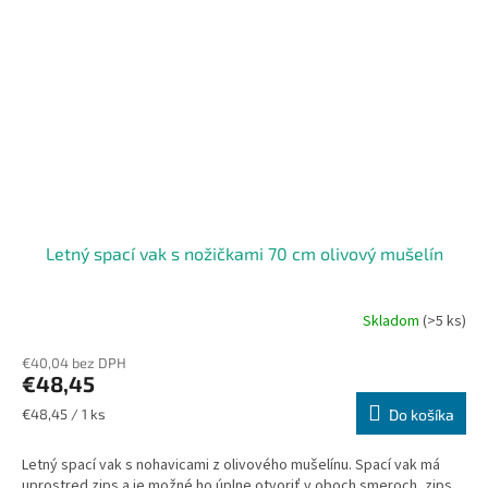
Letný spací vak s nožičkami 70 cm olivový mušelín
Skladom
(>5 ks)
€40,04 bez DPH
€48,45
Jednotková
€48,45 / 1 ks
Do košíka
cena:
Letný spací vak s nohavicami z olivového mušelínu. Spací vak má
uprostred zips a je možné ho úplne otvoriť v oboch smeroch, zips