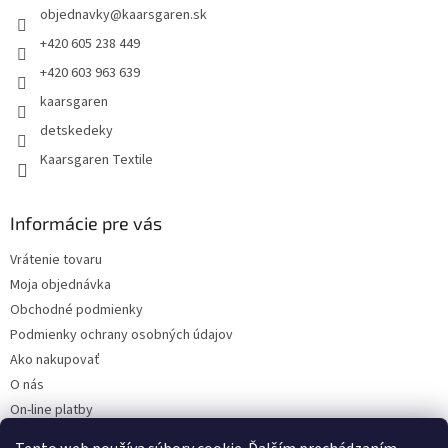
objednavky
@
kaarsgaren.sk
i
e
+420 605 238 449
+420 603 963 639
kaarsgaren
detskedeky
Kaarsgaren Textile
Informácie pre vás
Vrátenie tovaru
Moja objednávka
Obchodné podmienky
Podmienky ochrany osobných údajov
Ako nakupovať
O nás
On-line platby
Doklady k stiahnutiu