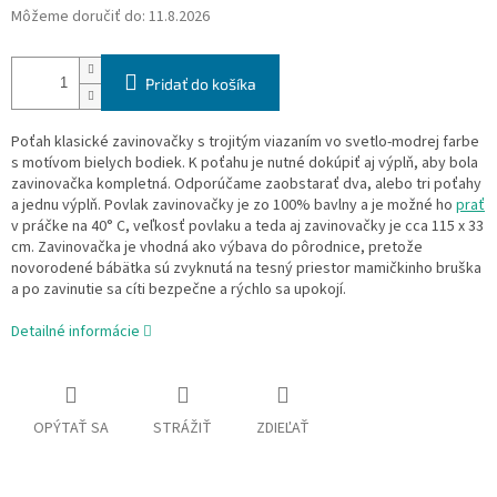
Môžeme doručiť do:
11.8.2026
Pridať do košíka
Poťah klasické zavinovačky s trojitým viazaním vo svetlo-modrej farbe
s motívom bielych bodiek. K poťahu je nutné dokúpiť aj výplň, aby bola
zavinovačka kompletná. Odporúčame zaobstarať dva, alebo tri poťahy
a jednu výplň. Povlak zavinovačky je zo 100% bavlny a je možné ho
prať
v práčke na 40° C, veľkosť povlaku a teda aj zavinovačky je cca 115 x 33
cm. Zavinovačka je vhodná ako výbava do pôrodnice, pretože
novorodené bábätka sú zvyknutá na tesný priestor mamičkinho bruška
a po zavinutie sa cíti bezpečne a rýchlo sa upokojí.
Detailné informácie
OPÝTAŤ SA
STRÁŽIŤ
ZDIEĽAŤ