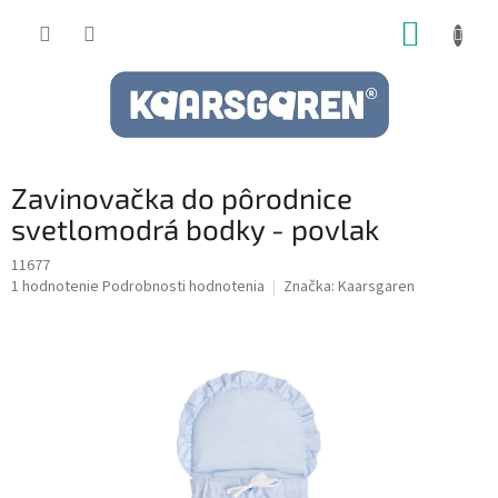
Prejsť
NÁKUP
na
obsah
KOŠÍK
Zavinovačka do pôrodnice
svetlomodrá bodky - povlak
11677
Priemerné
1 hodnotenie
Podrobnosti hodnotenia
Značka:
Kaarsgaren
hodnotenie
produktu
je
5,0
z
5
hviezdičiek.