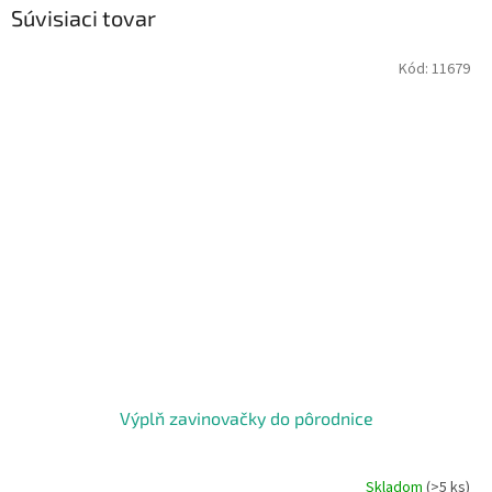
Súvisiaci tovar
Kód:
11679
Výplň zavinovačky do pôrodnice
Skladom
(>5 ks)
Priemerné