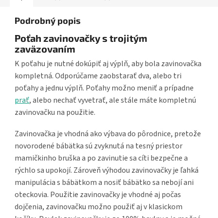
Podrobný popis
Poťah zavinovačky s trojitým
zaväzovaním
K poťahu je nutné dokúpiť aj výplň, aby bola zavinovačka
kompletná. Odporúčame zaobstarať dva, alebo tri
poťahy a jednu výplň. Poťahy možno meniť a prípadne
prať
, alebo nechať vyvetrať, ale stále máte kompletnú
zavinovačku na použitie.
Zavinovačka je vhodná ako výbava do pôrodnice, pretože
novorodené bábätka sú zvyknutá na tesný priestor
mamičkinho bruška a po zavinutie sa cíti bezpečne a
rýchlo sa upokojí. Zároveň výhodou zavinovačky je ľahká
manipulácia s bábätkom a nosiť bábätko sa nebojí ani
oteckovia. Použitie zavinovačky je vhodné aj počas
dojčenia, zavinovačku možno použiť aj v klasickom