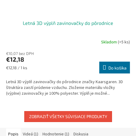
Letná 3D výplň zavinovačky do pôrodnice
Skladom
(>5 ks)
Priemerné
hodnotenie
€10,07 bez DPH
produktu
€12,18
je
5,0
Jednotková
€12,18 / 1 ks
Do košíka
z
cena:
5
Letná 3D výplň zavinovačky do pôrodnice značky Kaarsgaren. 3D
hviezdičiek.
štruktúra zaistí prúdenie vzduchu. Zloženie materiálu vložky
(výplne) zavinovačky je 100% polyester. Výplň je možné...
ZOBRAZIŤ VŠETKY SÚVISIACE PRODUKTY
Popis
Videá (1)
Hodnotenie (1)
Diskusia