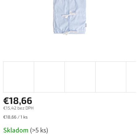
€18,66
€15,42 bez DPH
Jednotková
€18,66 / 1 ks
cena:
Skladom
(>5 ks)