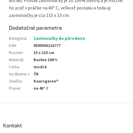
kočíku. Povlak zavinovačky je zo 100% bavlny a je možné
ho prať v práčke na 40° C, veľkosť povlaku a teda aj
zavinovačky je cca 115 x 33 cm.
Dodatočné parametre
Kategória
:
Zavinovačky do pôrodnice
EAN
:
8595556116777
Rozmer
:
33 x 115 cm
Materiál
:
Bavlna 100%
Farba
:
modrá
Vyrábame v
:
ČR
Značka
:
Kaarsgaren®
Pranie
:
na 40° C
Z
á
p
ä
Kontakt
t