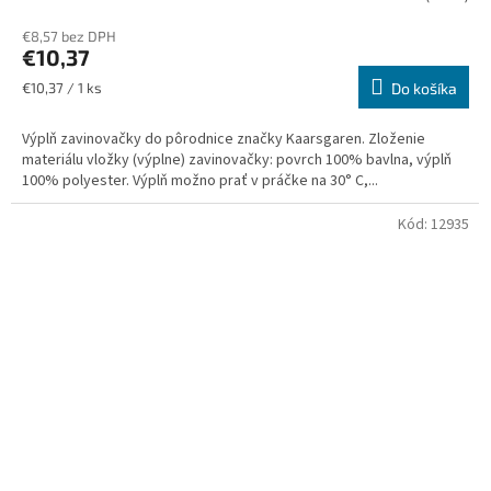
hodnotenie
€8,57 bez DPH
produktu
€10,37
je
5,0
Jednotková
€10,37 / 1 ks
Do košíka
z
cena:
5
Výplň zavinovačky do pôrodnice značky Kaarsgaren. Zloženie
hviezdičiek.
materiálu vložky (výplne) zavinovačky: povrch 100% bavlna, výplň
100% polyester. Výplň možno prať v práčke na 30° C,...
Kód:
12935