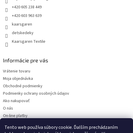
e
+420 605 238 449
+420 603 963 639
kaarsgaren
detskedeky
Kaarsgaren Textile
Informácie pre vás
Vrátenie tovaru
Moja objednávka
Obchodné podmienky
Podmienky ochrany osobných údajov
Ako nakupovať
O nás
On-line platby
Doklady k stiahnutiu
Tento web používa súbory cookie. Ďalším prechádzaním
Čo dať do kočíka v zime?