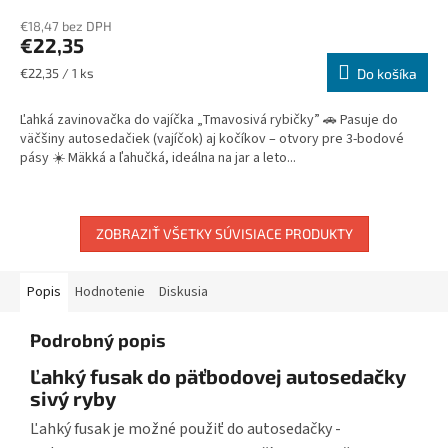
€18,47 bez DPH
€22,35
Jednotková
€22,35 / 1 ks
Do košíka
cena:
Ľahká zavinovačka do vajíčka „Tmavosivá rybičky” 🚗 Pasuje do
väčšiny autosedačiek (vajíčok) aj kočíkov – otvory pre 3-bodové
pásy ☀️ Mäkká a ľahučká, ideálna na jar a leto...
ZOBRAZIŤ VŠETKY SÚVISIACE PRODUKTY
Popis
Hodnotenie
Diskusia
Podrobný popis
Ľahký fusak do päťbodovej autosedačky
sivý ryby
Ľahký fusak je možné použiť do autosedačky -