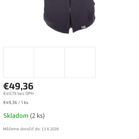
€49,36
€40,79 bez DPH
Jednotková
€49,36 / 1 ks
cena:
Skladom
(2 ks)
Môžeme doručiť do:
13.8.2026