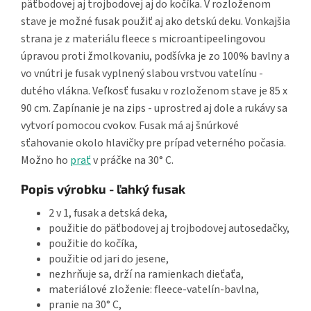
päťbodovej aj trojbodovej aj do kočíka. V rozloženom
stave je možné fusak použiť aj ako detskú deku. Vonkajšia
strana je z materiálu fleece s microantipeelingovou
úpravou proti žmolkovaniu, podšívka je zo 100% bavlny a
vo vnútri je fusak vyplnený slabou vrstvou vatelínu -
dutého vlákna. Veľkosť fusaku v rozloženom stave je 85 x
90 cm. Zapínanie je na zips - uprostred aj dole a rukávy sa
vytvorí pomocou cvokov. Fusak má aj šnúrkové
sťahovanie okolo hlavičky pre prípad veterného počasia.
Možno ho
prať
v práčke na 30° C.
Popis výrobku - ľahký fusak
2 v 1, fusak a detská deka,
použitie do päťbodovej aj trojbodovej autosedačky,
použitie do kočíka,
použitie od jari do jesene,
nezhrňuje sa, drží na ramienkach dieťaťa,
materiálové zloženie: fleece-vatelín-bavlna,
pranie na 30° C,