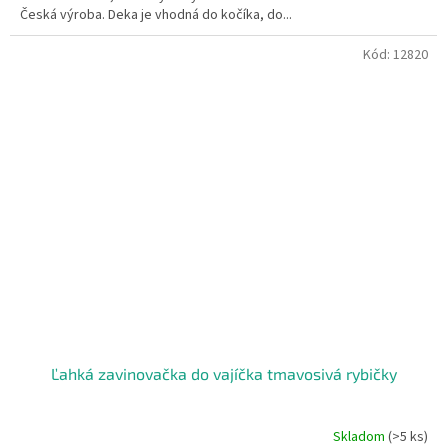
hviezdičiek.
Česká výroba. Deka je vhodná do kočíka, do...
Kód:
12820
Ľahká zavinovačka do vajíčka tmavosivá rybičky
Skladom
(>5 ks)