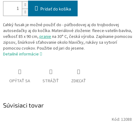
Pridať do košíka
Ľahký fusak je možné použiť do - päťbodovej aj do trojbodovej
autosedačky aj do kočíka. Materiálové zloženie: fleece-vatelín-bavlna,
veľkosť 85 x 90 cm,
pranie
na 30° C, česká výroba. Zapínanie pomocou
zipsov, šnúrkové sťahovanie okolo hlavičky, rukávy sa vytvorí
pomocou cvokov. Použitie od jari do jesene.
Detailné informácie
OPÝTAŤ SA
STRÁŽIŤ
ZDIEĽAŤ
Súvisiaci tovar
Kód:
12088