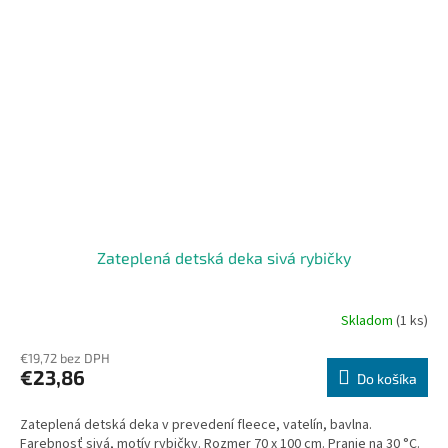
Zateplená detská deka sivá rybičky
Skladom
(1 ks)
Priemerné
hodnotenie
€19,72 bez DPH
produktu
€23,86
je
Do košíka
5,0
z
Zateplená detská deka v prevedení fleece, vatelín, bavlna.
5
Farebnosť sivá, motív rybičky. Rozmer 70 x 100 cm. Pranie na 30 °C.