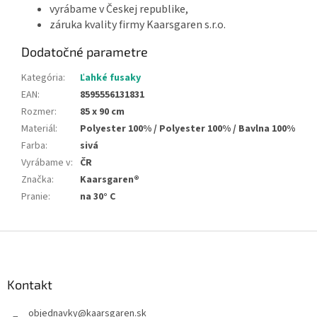
vyrábame v Českej republike,
záruka kvality firmy Kaarsgaren s.r.o.
Dodatočné parametre
Kategória
:
Ľahké fusaky
EAN
:
8595556131831
Rozmer
:
85 x 90 cm
Materiál
:
Polyester 100% / Polyester 100% / Bavlna 100%
Farba
:
sivá
Vyrábame v
:
ČR
Značka
:
Kaarsgaren®
Pranie
:
na 30° C
Z
á
p
ä
Kontakt
t
objednavky
@
kaarsgaren.sk
i