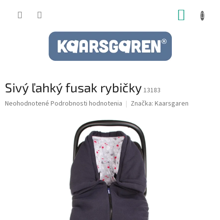
Prejsť
NÁKUP
na
obsah
KOŠÍK
Sivý ľahký fusak rybičky
13183
Priemerné
Neohodnotené
Podrobnosti hodnotenia
Značka:
Kaarsgaren
hodnotenie
produktu
je
0,0
z
5
hviezdičiek.