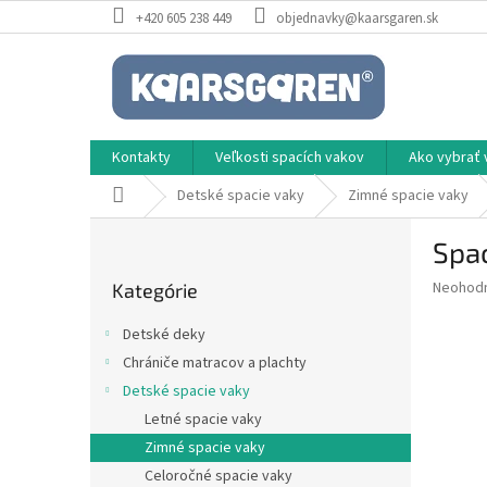
Prejsť
+420 605 238 449
objednavky@kaarsgaren.sk
na
obsah
Kontakty
Veľkosti spacích vakov
Ako vybrať 
Domov
Detské spacie vaky
Zimné spacie vaky
B
Spac
o
Preskočiť
č
Priemer
Neohod
Kategórie
kategórie
n
hodnote
ý
produkt
Detské deky
p
je
Chrániče matracov a plachty
0,0
a
z
Detské spacie vaky
n
5
e
Letné spacie vaky
hviezdič
l
Zimné spacie vaky
Celoročné spacie vaky