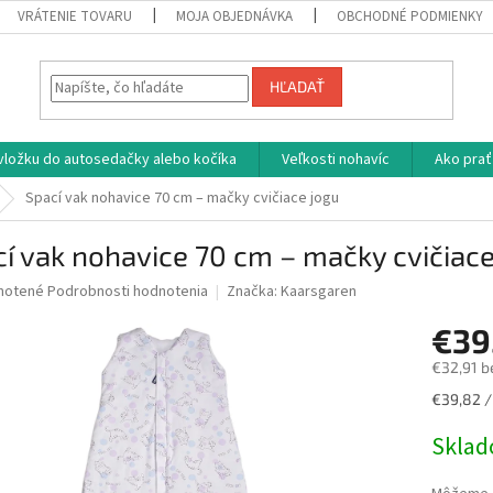
VRÁTENIE TOVARU
MOJA OBJEDNÁVKA
OBCHODNÉ PODMIENKY
HĽADAŤ
vložku do autosedačky alebo kočíka
Veľkosti nohavíc
Ako prať
Spací vak nohavice 70 cm – mačky cvičiace jogu
í vak nohavice 70 cm – mačky cvičiace
né
notené
Podrobnosti hodnotenia
Značka:
Kaarsgaren
nie
€39
u
€32,91 b
Jednotk
€39,82 / 
cena:
iek.
Skla