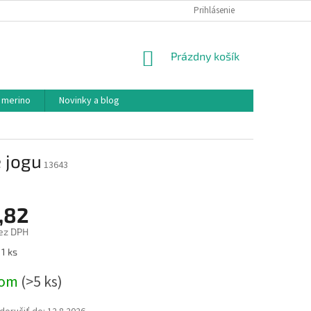
PODMIENKY OCHRANY OSOBNÝCH ÚDAJOV
Prihlásenie
AKO NAKUPOVAŤ
NÁKUPNÝ
Prázdny košík
KOŠÍK
 merino
Novinky a blog
 jogu
13643
,82
ez DPH
ová
1 ks
dom
(>5 ks)