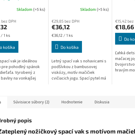
nohavice
bambus, 
Skladom
(>5 ks)
Skladom
(>5 ks)
2 bez DPH
€29,85 bez DPH
€15,42 bez
,32
€36,12
€18,66
ková
Jednotková
/ 1 ks
€36,12 / 1 ks
Do ko
cena:
o košíka
Do košíka
Ľahká dets
mačacej jo
spací vak je ideálnou
Letný spací vak s nohavicami s
Dvojvrstvo
 pre pohodlný spánok
podšívkou z bambusovej
hravým mo
dieťaťa. Vyrobený z
viskózy, motív mačičiek
kombinuje
 bavlny na vonkajšej
cvičiacich jogu. Spací pytel má
viskózu pr
 a s podšívkou z
TOG 0,48 to znamená, že je
pohodlie po
ovej viskózy, ktorá je
ideálny do teploty 24 až 27 °C.
zene...
Teplota...
s
Súvisiace súbory (2)
Hodnotenie
Diskusia
robný popis
Zateplený nožičkový spací vak s motívom mačiek