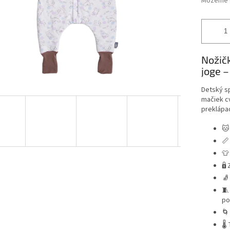
Môžeme d
Nožič
joge –
Detský sp
mačiek cv
preklápac
🐱
📏
👕
🔒
🧦
🧵
po

🌡