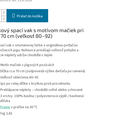
oručiť do:
12.8.2026
Pridať do košíka
kový spací vak s motívom mačiek pri
 70 cm (veľkosť 80–92)
ací vak v smotanovej farbe s originálnou potlačou
ičiacich jogu. Nohavice prinášajú voľnosť pohybu a
ie náplety udržia chodidlá v teple.
 Motív mačiek v jógových pozíciách
 Dĺžka cca 70 cm (zodpovedá výške dieťaťa po ramená)
 Veľkosť oblečenia 80–92
 Zips po celej dĺžke s krytkou proti pricviknutiu
 Preklápacie náplety – chodidlá voľné alebo schované
 3 vrstvy: 100% bavlna / polyesterová výplň / bavlnená
dšívka

Pranie
v práčke na 30 °C
 Tog 2,61