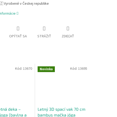
🇿 Vyrobené v Českej republike
informácie
OPÝTAŤ SA
STRÁŽIŤ
ZDIEĽAŤ
Kód:
13670
Kód:
13695
Novinka
etná deka –
Letný 3D spací vak 70 cm
joga (bavlna a
bambus mačka jóga