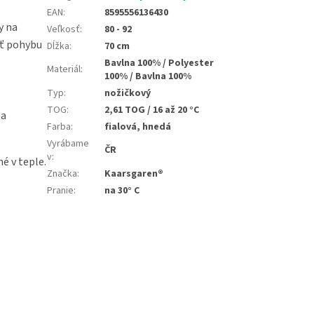
EAN
:
8595556136430
y na
Veľkosť
:
80 - 92
sť pohybu
Dĺžka
:
70 cm
Bavlna 100% / Polyester
Materiál
:
100% / Bavlna 100%
Typ
:
nožičkový
TOG
:
2,61 TOG / 16 až 20 °C
na
Farba
:
fialová, hnedá
Vyrábame
ČR
v
:
é v teple.
Značka
:
Kaarsgaren®
Pranie
:
na 30° C