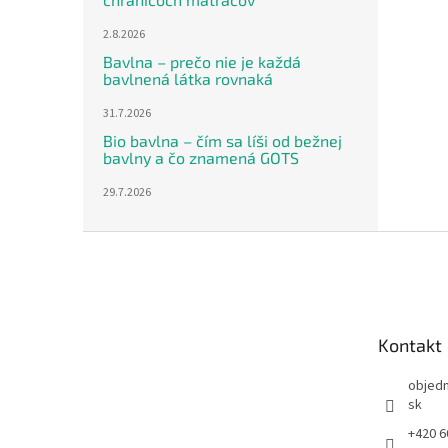
2.8.2026
Bavlna – prečo nie je každá
bavlnená látka rovnaká
31.7.2026
Bio bavlna – čím sa líši od bežnej
bavlny a čo znamená GOTS
29.7.2026
Z
á
p
ä
t
Kontakt
i
e
objed
sk
+420 6