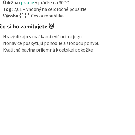
Údržba:
pranie
v práčke na 30 °C
Tog:
2,61 – vhodný na celoročné použitie
Výroba:
🇨🇿 Česká republika
čo si ho zamilujete 🐱
Hravý dizajn s mačkami cvičiacimi jogu
Nohavice poskytujú pohodlie a slobodu pohybu
Kvalitná bavlna príjemná k detskej pokožke