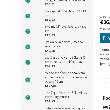
36 kg 3D Biobavlna – Prírodná
€36,91
Biela mušelínová deka 100 × 130
cm
€30,0
€19,92
€36
Sivá mušelínová deka 100 × 130
Jednot
€36,32 
cm
cena:
€19,92
D
Detská deka bavlna / merino –
sivé ovečky
Tento 
€40,85
voľbou
Letný spací vak s nožičkami 90
Vášho 
cm bambus – modrí kamaráti
jemnej
€48,19
strane
bambus
Merino spací vak s nohavicami
a odnímateľnými rukávmi – sivé
prirod
ovečky 70 cm
Popi
€107,58
Letný spací vak s nožičkami 100
cm modrý mušelín
Pod
€61,79
🛌 
Ľahká zavinovačka do vajíčka