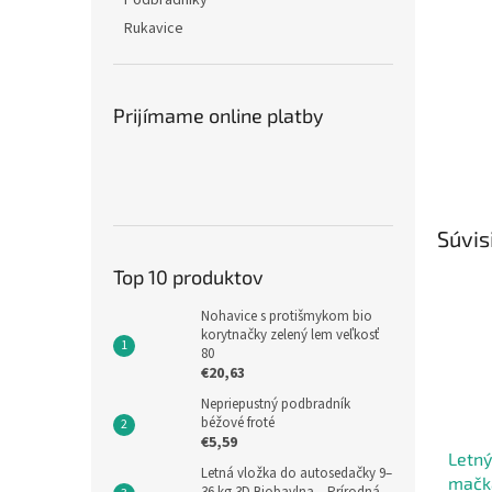
Podbradníky
Rukavice
Prijímame online platby
Súvis
Top 10 produktov
Nohavice s protišmykom bio
korytnačky zelený lem veľkosť
80
€20,63
Nepriepustný podbradník
béžové froté
€5,59
Letný
Letná vložka do autosedačky 9–
mačka