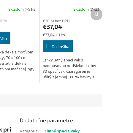
70 × 100 cm)
Skladom
(>5 ks)
Skladom
(3 ks)
Ďalší
produkt
 DPH
€30,61 bez DPH
€37,04
Jednotková
€37,04 / 1 ks
šíka
cena:
Do košíka
ká deka s motívom
gy, 70 × 100 cm
Ľahký letný spací vak s
vá letná deka s
bambusovou podšívkou Letný
tívom mačacej jogy
3D spací vak Kaarsgaren je
 bavlnu a bambusovú
ušitý z jemnej 100 % bavlny s
e maximálne
originálnym motívom mačiek
čas...
cvičiacich jogu a podšitý 100
%...
Dodatočné parametre
 pri
Kategória
:
Zimné spacie vaky