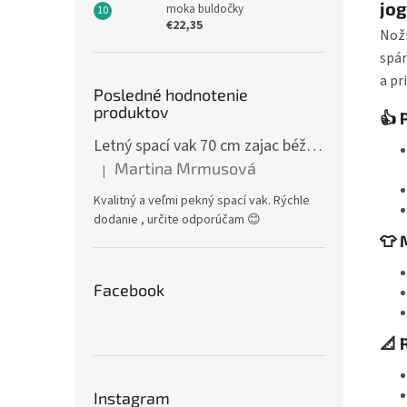
jo
moka buldočky
€22,35
Noži
spán
a pr
Posledné hodnotenie
produktov
👍 
Letný spací vak 70 cm zajac béžový zips na boku
Martina Mrmusová
|
Hodnotenie produktu je 5 z 5 hviezdičiek.
Kvalitný a veľmi pekný spací vak. Rýchle
dodanie , určite odporúčam 😊
👕 
Facebook
📐 
Instagram