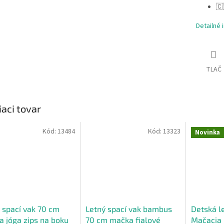
🇨
Detailné 
TLAČ
iaci tovar
Kód:
13484
Kód:
13323
Novinka
 spací vak 70 cm
Letný spací vak bambus
Detská l
 jóga zips na boku
70 cm mačka fialové
Mačacia 