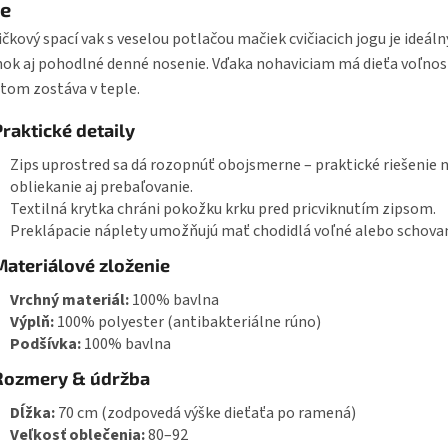
ge
čkový spací vak s veselou potlačou mačiek cvičiacich jogu je ideáln
ok aj pohodlné denné nosenie. Vďaka nohaviciam má dieťa voľno
itom zostáva v teple.
Praktické detaily
Zips uprostred sa dá rozopnúť obojsmerne – praktické riešenie 
obliekanie aj prebaľovanie.
Textilná krytka chráni pokožku krku pred pricviknutím zipsom.
Preklápacie náplety umožňujú mať chodidlá voľné alebo schovan
Materiálové zloženie
Vrchný materiál:
100% bavlna
Výplň:
100% polyester (antibakteriálne rúno)
Podšívka:
100% bavlna
Rozmery & údržba
Dĺžka:
70 cm (zodpovedá výške dieťaťa po ramená)
Veľkosť oblečenia:
80–92