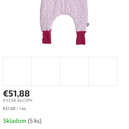
€51,88
€42,88 bez DPH
Jednotková
€51,88 / 1 ks
cena:
Skladom
(5 ks)