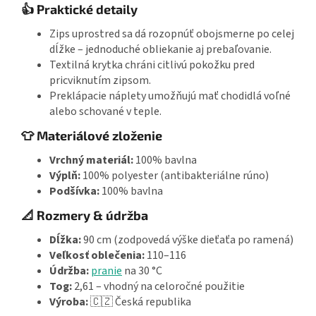
👍 Praktické detaily
Zips uprostred sa dá rozopnúť obojsmerne po celej
dĺžke – jednoduché obliekanie aj prebaľovanie.
Textilná krytka chráni citlivú pokožku pred
pricviknutím zipsom.
Preklápacie náplety umožňujú mať chodidlá voľné
alebo schované v teple.
👕 Materiálové zloženie
Vrchný materiál:
100% bavlna
Výplň:
100% polyester (antibakteriálne rúno)
Podšívka:
100% bavlna
📐 Rozmery & údržba
Dĺžka:
90 cm (zodpovedá výške dieťaťa po ramená)
Veľkosť oblečenia:
110–116
Údržba:
pranie
na 30 °C
Tog:
2,61 – vhodný na celoročné použitie
Výroba:
🇨🇿 Česká republika