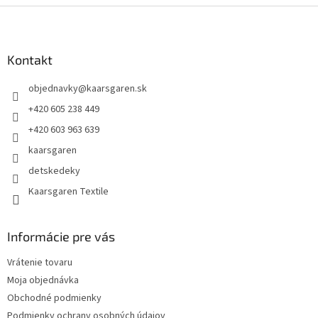
Z
á
p
ä
Kontakt
t
objednavky
@
kaarsgaren.sk
i
e
+420 605 238 449
+420 603 963 639
kaarsgaren
detskedeky
Kaarsgaren Textile
Informácie pre vás
Vrátenie tovaru
Moja objednávka
Obchodné podmienky
Podmienky ochrany osobných údajov