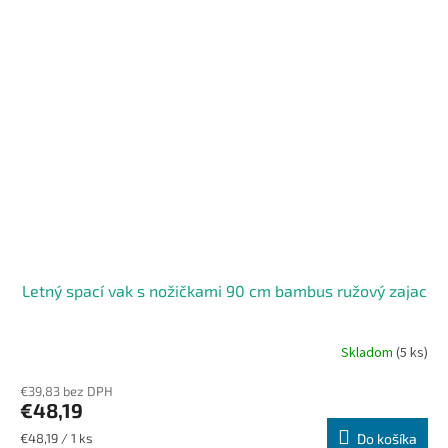
Letný spací vak s nožičkami 90 cm bambus ružový zajac
Skladom
(5 ks)
€39,83 bez DPH
€48,19
Jednotková
€48,19 / 1 ks
Do košíka