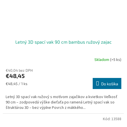
Letný 3D spací vak 90 cm bambus ružový zajac
Skladom
(>5 ks)
€40,04 bez DPH
€48,45
Jednotková
€48,45 / 1 ks
Do košíka
cena:
Letný 3D spací vak ružový s motívom zajačikov a kvietkov Veľkosť
90 cm – zodpovedá výške dieťaťa po ramená Letný spací vak so
štruktúrou 3D – bez výplne Povrch z mäkkého...
Kód:
13588