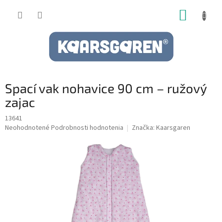
Prejsť
NÁKUP
na
obsah
KOŠÍK
Spací vak nohavice 90 cm – ružový
zajac
13641
Priemerné
Neohodnotené
Podrobnosti hodnotenia
Značka:
Kaarsgaren
hodnotenie
produktu
je
0,0
z
5
hviezdičiek.