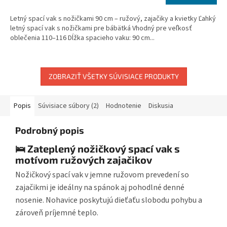
cena:
Letný spací vak s nožičkami 90 cm – ružový, zajačiky a kvietky Ľahký
letný spací vak s nožičkami pre bábätká Vhodný pre veľkosť
oblečenia 110–116 Dĺžka spacieho vaku: 90 cm...
ZOBRAZIŤ VŠETKY SÚVISIACE PRODUKTY
Popis
Súvisiace súbory (2)
Hodnotenie
Diskusia
Podrobný popis
🛌 Zateplený nožičkový spací vak s
motívom ružových zajačikov
Nožičkový spací vak v jemne ružovom prevedení so
zajačikmi je ideálny na spánok aj pohodlné denné
nosenie. Nohavice poskytujú dieťaťu slobodu pohybu a
zároveň príjemné teplo.