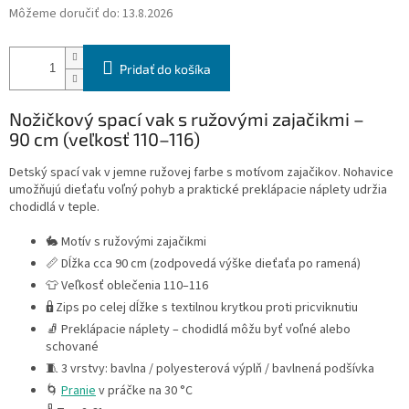
Môžeme doručiť do:
13.8.2026
Pridať do košíka
Nožičkový spací vak s ružovými zajačikmi –
90 cm (veľkosť 110–116)
Detský spací vak v jemne ružovej farbe s motívom zajačikov. Nohavice
umožňujú dieťaťu voľný pohyb a praktické preklápacie náplety udržia
chodidlá v teple.
🐇 Motív s ružovými zajačikmi
📏 Dĺžka cca 90 cm (zodpovedá výške dieťaťa po ramená)
👕 Veľkosť oblečenia 110–116
🔒 Zips po celej dĺžke s textilnou krytkou proti pricviknutiu
🧦 Preklápacie náplety – chodidlá môžu byť voľné alebo
schované
🧵 3 vrstvy: bavlna / polyesterová výplň / bavlnená podšívka
🌀
Pranie
v práčke na 30 °C