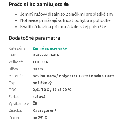
Prečo si ho zamilujete 🐇
Jemný ružový dizajn so zajačikmi pre sladké sny
Nohavice prinášajú voľnosť pohybu a pohodlie
Kvalitná bavlna príjemná k detskej pokožke
Dodatočné parametre
Kategória
:
Zimné spacie vaky
EAN
:
8595556136416
Veľkosť
:
110 - 116
Dĺžka
:
90 cm
Materiál
:
Bavlna 100% / Polyester 100% / Bavlna 100%
Typ
:
nožičkový
TOG
:
2,61 TOG / 16 až 20 °C
Farba
:
ružová
Vyrábame v
:
ČR
Značka
:
Kaarsgaren®
Pranie
:
na 30° C