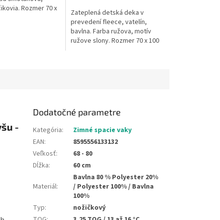
čikovia. Rozmer 70 x
Zateplená detská deka v
nie na 30 °C. Česká
prevedení fleece, vatelín,
ka je vhodná do
bavlna. Farba ružova, motív
.
ružove slony. Rozmer 70 x 100
cm. Pranie na 30 °C. Česká
výroba. Deka je vhodná do
kočíka, do...
Dodatočné parametre
šu -
Kategória
:
Zimné spacie vaky
EAN
:
8595556133132
Veľkosť
:
68 - 80
Dĺžka
:
60 cm
Bavlna 80 % Polyester 20%
Materiál
:
/ Polyester 100% / Bavlna
100%
Typ
:
nožičkový
TOG
:
3,25 TOG / 13 až 16 °C