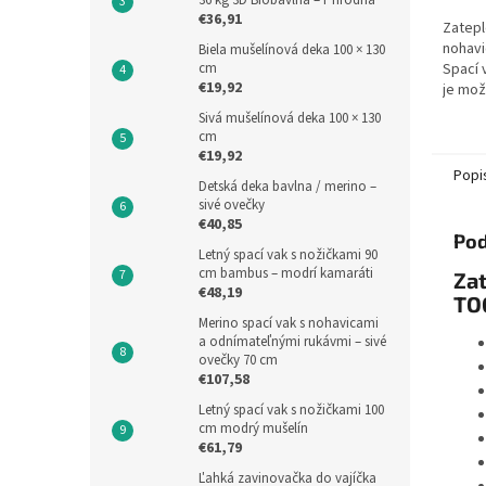
36 kg 3D Biobavlna – Prírodná
€36,91
Zatepl
nohavi
Biela mušelínová deka 100 × 130
cm
Spací 
€19,92
je mož
oboch
Sivá mušelínová deka 100 × 130
látkov
cm
privret
€19,92
Popi
Detská deka bavlna / merino –
sivé ovečky
€40,85
Pod
Letný spací vak s nožičkami 90
cm bambus – modrí kamaráti
Zat
€48,19
TO
Merino spací vak s nohavicami
a odnímateľnými rukávmi – sivé
ovečky 70 cm
€107,58
Letný spací vak s nožičkami 100
cm modrý mušelín
€61,79
Ľahká zavinovačka do vajíčka