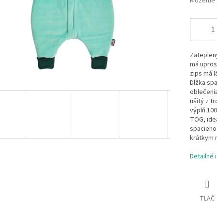
Môžeme d
Zateplený
má uprost
zips má l
Dĺžka spa
oblečeni
ušitý z t
výplň 100
TOG, ideá
spacieho
krátkym r
Detailné 
TLAČ