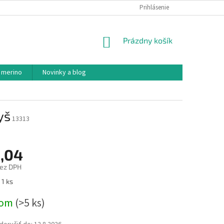
PODMIENKY OCHRANY OSOBNÝCH ÚDAJOV
Prihlásenie
AKO NAKUPOVAŤ
NÁKUPNÝ
Prázdny košík
KOŠÍK
 merino
Novinky a blog
yš
13313
,04
bez DPH
ová
 1 ks
dom
(>5 ks)