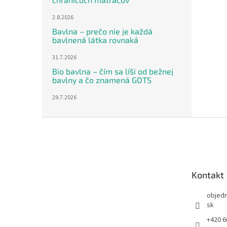
2.8.2026
Bavlna – prečo nie je každá
bavlnená látka rovnaká
31.7.2026
Bio bavlna – čím sa líši od bežnej
bavlny a čo znamená GOTS
29.7.2026
Z
á
p
ä
t
Kontakt
i
e
objed
sk
+420 6