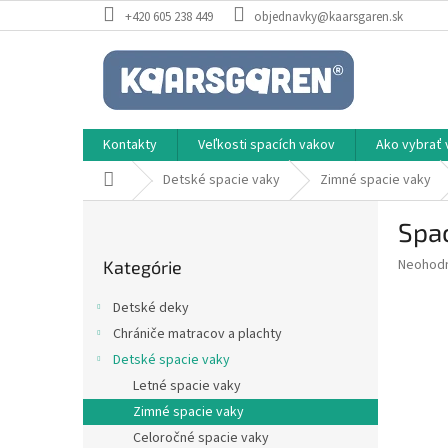
Prejsť
+420 605 238 449
objednavky@kaarsgaren.sk
na
obsah
Kontakty
Veľkosti spacích vakov
Ako vybrať 
Domov
Detské spacie vaky
Zimné spacie vaky
B
Spac
o
Preskočiť
č
Priemer
Neohod
Kategórie
kategórie
n
hodnote
ý
produkt
Detské deky
p
je
Chrániče matracov a plachty
0,0
a
z
Detské spacie vaky
n
5
e
Letné spacie vaky
hviezdič
l
Zimné spacie vaky
Celoročné spacie vaky