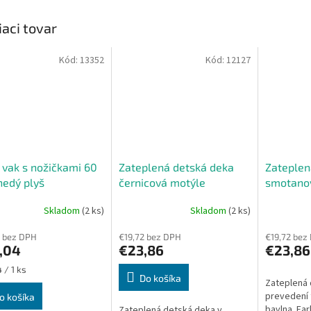
iaci tovar
Kód:
13352
Kód:
12127
 vak s nožičkami 60
Zateplená detská deka
Zateplen
edý plyš
černicová motýle
smotanov
Skladom
(2 ks)
Skladom
(2 ks)
Priemerné
hodnoteni
 bez DPH
€19,72 bez DPH
€19,72 bez
produktu
,04
€23,86
€23,86
je
5,0
ková
 / 1 ks
z
Do košíka
Zateplená 
5
prevedení f
o košíka
hviezdičiek
bavlna. Fa
Zateplená detská deka v