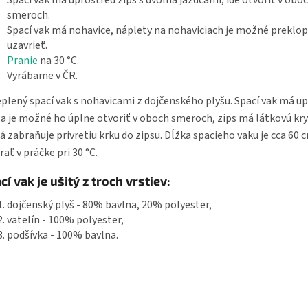
Spací vak má uprostred zips s dvoma jazdcami, ide otvoriť v obo
smeroch.
Spací vak má nohavice, náplety na nohaviciach je možné preklo
uzavrieť.
Pranie
na 30 °C.
Vyrábame v ČR.
plený spací vak s nohavicami z dojčenského plyšu. Spací vak má u
 a je možné ho úplne otvoriť v oboch smeroch, zips má látkovú kry
á zabraňuje privretiu krku do zipsu. Dĺžka spacieho vaku je cca 60
rať v práčke pri 30 °C.
cí vak je ušitý z troch vrstiev:
dojčenský plyš - 80% bavlna, 20% polyester,
vatelín - 100% polyester,
podšívka - 100% bavlna.