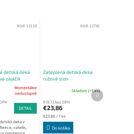
Kód:
12120
Kód:
12741
á detská deka
Zateplená detská deka
á zajačik
ružová slon
Momentálne
Skladom
(>5 ks)
Ďalší
nedostupné
e
produkt
 DPH
€19,72 bez DPH
€23,86
DETAIL
Jednotková
€23,86 / 1 ks
cena:
detská deka v
leece, vatelín,
Do košíka
.
rba smotanová,