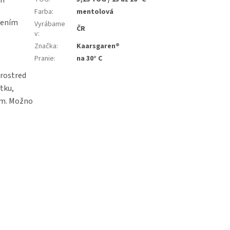
ch
Farba
:
mentolová
pením
Vyrábame
ČR
v
:
Značka
:
Kaarsgaren®
Pranie
:
na 30° C
prostred
tku,
 cm. Možno