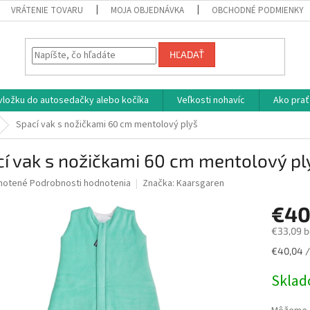
VRÁTENIE TOVARU
MOJA OBJEDNÁVKA
OBCHODNÉ PODMIENKY
HĽADAŤ
vložku do autosedačky alebo kočíka
Veľkosti nohavíc
Ako prať
Spací vak s nožičkami 60 cm mentolový plyš
í vak s nožičkami 60 cm mentolový pl
né
notené
Podrobnosti hodnotenia
Značka:
Kaarsgaren
nie
€40
u
€33,09 
Jednotk
€40,04 /
cena:
iek.
Skla