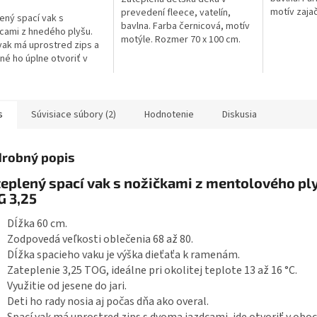
motív zaja
prevedení fleece, vatelín,
ený spací vak s
100 cm. Pra
bavlna. Farba černicová, motív
cami z hnedého plyšu.
výroba. De
motýle. Rozmer 70 x 100 cm.
vak má uprostred zips a
kočíka, do..
Pranie na 30 °C. Česká výroba.
né ho úplne otvoriť v
Deka je vhodná do kočíka, do...
 smeroch, zips má
ú krytku, ktorá zabraňuje
iu krku...
s
Súvisiace súbory (2)
Hodnotenie
Diskusia
robný popis
eplený spací vak s nožičkami z mentolového ply
G 3,25
Dĺžka 60 cm.
Zodpovedá veľkosti oblečenia 68 až 80.
Dĺžka spacieho vaku je výška dieťaťa k ramenám.
Zateplenie 3,25 TOG, ideálne pri okolitej teplote 13 až 16 °C.
Využitie od jesene do jari.
Deti ho rady nosia aj počas dňa ako overal.