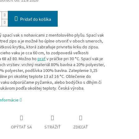
oručiť do:
12.8.2026
Pridať do košíka
 spací vak s nohavicami z mentolového plyšu. Spací vak
red zips a je možné ho úplne otvoriť v oboch smeroch,
átkovú krytku, ktorá zabraňuje privretiu krku do zipsu.
cieho vaku je cca 60 cm, to zodpovedá veľkosti
a 68 až 80. Možno ho
prať
v práčke pri 30 °C. Spací vak je
roch vrstiev: vrchný materiál 80% bavlna a 20% polyester,
% polyester, podšívka 100% bavlna. Zateplenie 3,25
lne pri okolitej teplote 13 až 16 °C. Oblečenie do
 vaku odporúčame pyžamko, alebo bodýčko s dlhým či
ukávom podľa okolitej teploty. Česká výroba.
informácie
OPÝTAŤ SA
STRÁŽIŤ
ZDIEĽAŤ