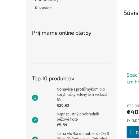
Podbradníky
Rukavice
Súvis
Prijímame online platby
Spací
Top 10 produktov
cm hn
Nohavice s protišmykom bio
korytnačky zelený lem veľkosť
80
€20,63
€33,09
€40
Nepriepustný podbradník
béžové froté
Jednot
€40,04
€5,59
cena:
D
Letná vložka do autosedačky 9–