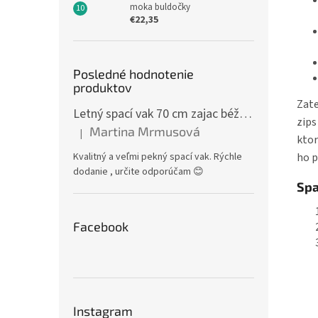
moka buldočky
€22,35
Posledné hodnotenie
produktov
Zate
Letný spací vak 70 cm zajac béžový zips na boku
zips
Martina Mrmusová
|
Hodnotenie produktu je 5 z 5 hviezdičiek.
ktor
Kvalitný a veľmi pekný spací vak. Rýchle
ho p
dodanie , určite odporúčam 😊
Spa
Facebook
Instagram