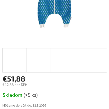
€51,88
€42,88 bez DPH
Jednotková
Skladom
(>5 ks)
cena:
Môžeme doručiť do:
12.8.2026