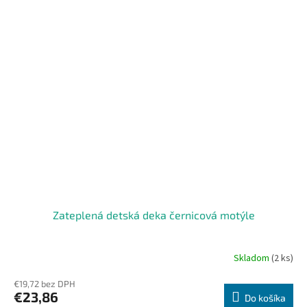
Zateplená detská deka černicová motýle
Skladom
(2 ks)
€19,72 bez DPH
€23,86
Do košíka