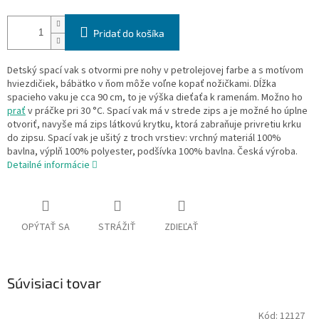
Pridať do košíka
Detský spací vak s otvormi pre nohy v petrolejovej farbe a s motívom
hviezdičiek, bábätko v ňom môže voľne kopať nožičkami. Dĺžka
spacieho vaku je cca 90 cm, to je výška dieťaťa k ramenám. Možno ho
prať
v práčke pri 30 °C. Spací vak má v strede zips a je možné ho úplne
otvoriť, navyše má zips látkovú krytku, ktorá zabraňuje privretiu krku
do zipsu. Spací vak je ušitý z troch vrstiev: vrchný materiál 100%
bavlna, výplň 100% polyester, podšívka 100% bavlna. Česká výroba.
Detailné informácie
OPÝTAŤ SA
STRÁŽIŤ
ZDIEĽAŤ
Súvisiaci tovar
Kód:
12127