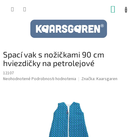
Prejsť
NÁKUP
na
obsah
KOŠÍK
Spací vak s nožičkami 90 cm
hviezdičky na petrolejové
12107
Priemerné
Neohodnotené
Podrobnosti hodnotenia
Značka:
Kaarsgaren
hodnotenie
produktu
je
0,0
z
5
hviezdičiek.