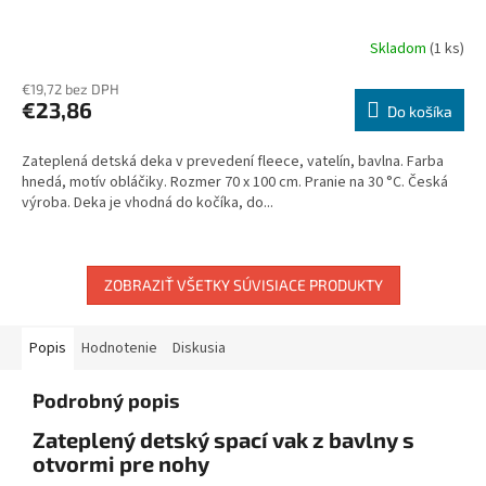
Skladom
(1 ks)
€19,72 bez DPH
€23,86
Do košíka
Zateplená detská deka v prevedení fleece, vatelín, bavlna. Farba
hnedá, motív obláčiky. Rozmer 70 x 100 cm. Pranie na 30 °C. Česká
výroba. Deka je vhodná do kočíka, do...
ZOBRAZIŤ VŠETKY SÚVISIACE PRODUKTY
Popis
Hodnotenie
Diskusia
Podrobný popis
Zateplený detský spací vak z bavlny s
otvormi pre nohy