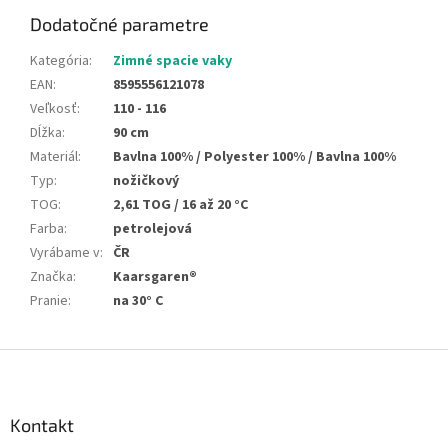
Dodatočné parametre
Kategória
:
Zimné spacie vaky
EAN
:
8595556121078
Veľkosť
:
110 - 116
Dĺžka
:
90 cm
Materiál
:
Bavlna 100% / Polyester 100% / Bavlna 100%
Typ
:
nožičkový
TOG
:
2,61 TOG / 16 až 20 °C
Farba
:
petrolejová
Vyrábame v
:
ČR
Značka
:
Kaarsgaren®
Pranie
:
na 30° C
Z
á
p
ä
Kontakt
t