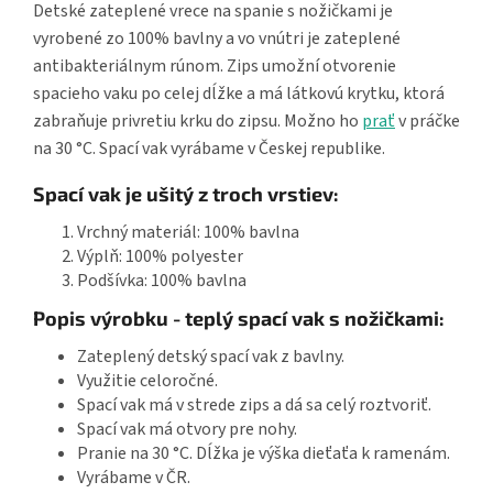
Detské zateplené vrece na spanie s nožičkami je
vyrobené zo 100% bavlny a vo vnútri je zateplené
antibakteriálnym rúnom. Zips umožní otvorenie
spacieho vaku po celej dĺžke a má látkovú krytku, ktorá
zabraňuje privretiu krku do zipsu. Možno ho
prať
v práčke
na 30 °C. Spací vak vyrábame v Českej republike.
Spací vak je ušitý z troch vrstiev:
Vrchný materiál: 100% bavlna
Výplň: 100% polyester
Podšívka: 100% bavlna
Popis výrobku - teplý spací vak s nožičkami:
Zateplený detský spací vak z bavlny.
Využitie celoročné.
Spací vak má v strede zips a dá sa celý roztvoriť.
Spací vak má otvory pre nohy.
Pranie na 30 °C. Dĺžka je výška dieťaťa k ramenám.
Vyrábame v ČR.