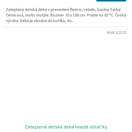
Zateplená detská deka v prevedení fleece, vatelín, bavlna. Farba
černicová, motív motýle. Rozmer 70 x 100 cm. Pranie na 30 °C. Česká
výroba. Deka je vhodná do kočíka, do...
Kód:
12122
Zateplená detská deka hnedá obláčiky