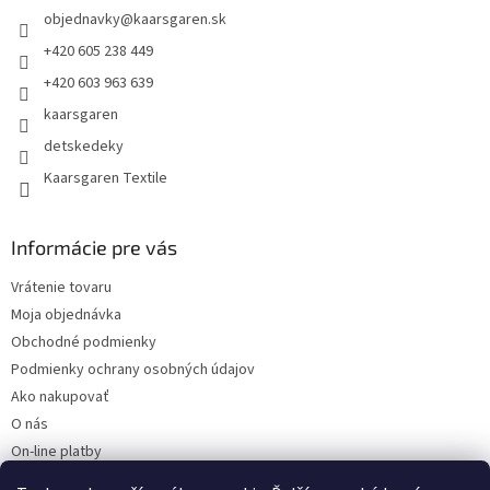
objednavky
@
kaarsgaren.sk
i
e
+420 605 238 449
+420 603 963 639
kaarsgaren
detskedeky
Kaarsgaren Textile
Informácie pre vás
Vrátenie tovaru
Moja objednávka
Obchodné podmienky
Podmienky ochrany osobných údajov
Ako nakupovať
O nás
On-line platby
Doklady k stiahnutiu