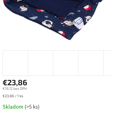
€23,86
€19,72 bez DPH
Jednotková
€23,86 / 1 ks
cena:
Skladom
(>5 ks)