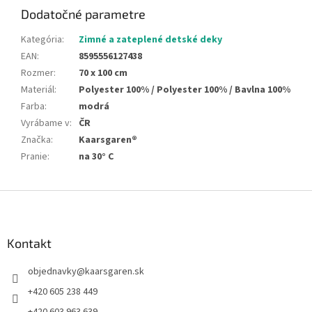
Dodatočné parametre
Kategória
:
Zimné a zateplené detské deky
EAN
:
8595556127438
Rozmer
:
70 x 100 cm
Materiál
:
Polyester 100% / Polyester 100% / Bavlna 100%
Farba
:
modrá
Vyrábame v
:
ČR
Značka
:
Kaarsgaren®
Pranie
:
na 30° C
Z
á
p
ä
Kontakt
t
objednavky
@
kaarsgaren.sk
i
e
+420 605 238 449
+420 603 963 639