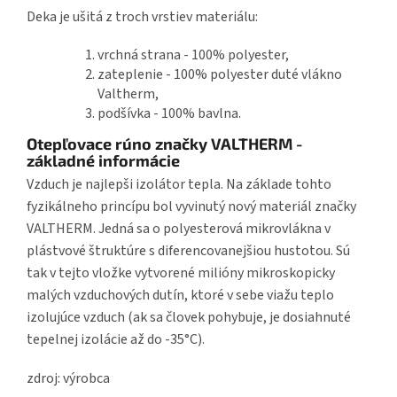
Deka je ušitá z troch vrstiev materiálu:
vrchná strana - 100% polyester,
zateplenie - 100% polyester duté vlákno
Valtherm,
podšívka - 100% bavlna.
Otepľovace rúno značky VALTHERM -
základné informácie
Vzduch je najlepši izolátor tepla. Na základe tohto
fyzikálneho princípu bol vyvinutý nový materiál značky
VALTHERM. Jedná sa o polyesterová mikrovlákna v
plástvové štruktúre s diferencovanejšiou hustotou. Sú
tak v tejto vložke vytvorené milióny mikroskopicky
malých vzduchových dutín, ktoré v sebe viažu teplo
izolujúce vzduch (ak sa človek pohybuje, je dosiahnuté
tepelnej izolácie až do -35°C).
zdroj: výrobca