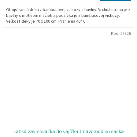
cena:
Obojstranná deka z bambusovej viskózy a bavlny. Vrchná strana je z
bavlny s motívom mačiek a podšívka je z bambusovej viskózy.
Veľkosť deky je 70 x 100 cm. Pranie na 40° C....
Kód:
12826
Ľahká zavinovačka do vajíčka tmavomodrá mačka