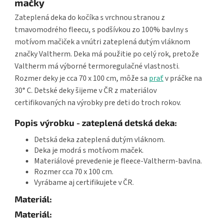
mačky
Zateplená deka do kočíka s vrchnou stranou z
tmavomodrého fleecu, s podšívkou zo 100% bavlny s
motívom mačiček a vnútri zateplená dutým vláknom
značky Valtherm. Deka má použitie po celý rok, pretože
Valtherm má výborné termoregulačné vlastnosti.
Rozmer deky je cca 70 x 100 cm, môže sa
prať
v práčke na
30° C. Detské deky šijeme v ČR z materiálov
certifikovaných na výrobky pre deti do troch rokov.
Popis výrobku - zateplená detská deka:
Detská deka zateplená dutým vláknom.
Deka je modrá s motívom maček.
Materiálové prevedenie je fleece-Valtherm-bavlna.
Rozmer cca 70 x 100 cm.
Vyrábame aj certifikujete v ČR.
Materiál:
Materiál: