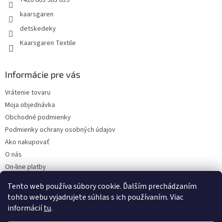
kaarsgaren
detskedeky
Kaarsgaren Textile
Informácie pre vás
Vrátenie tovaru
Moja objednávka
Obchodné podmienky
Podmienky ochrany osobných údajov
Ako nakupovať
O nás
On-line platby
Doklady k stiahnutiu
Tento web používa súbory cookie. Ďalším prechádzaním
Čo dať do kočíka v zime?
tohto webu vyjadrujete súhlas s ich používaním. Viac
informácií
tu
.