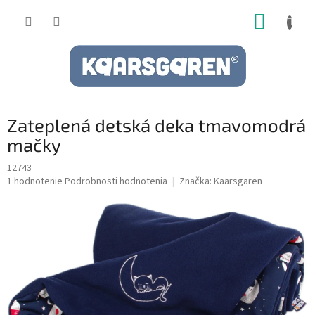
Prejsť
NÁKUP
na
obsah
KOŠÍK
Zateplená detská deka tmavomodrá
mačky
12743
Priemerné
1 hodnotenie
Podrobnosti hodnotenia
Značka:
Kaarsgaren
hodnotenie
produktu
je
5,0
z
5
hviezdičiek.