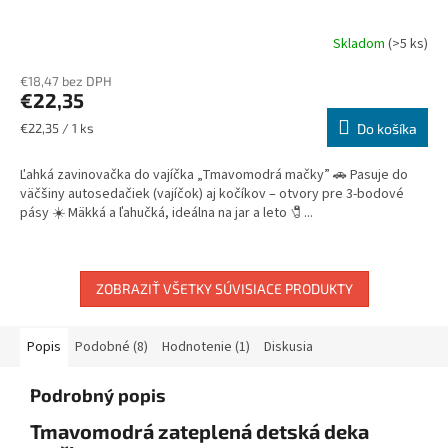
Skladom
(>5 ks)
€18,47 bez DPH
€22,35
Jednotková
€22,35 / 1 ks
Do košíka
cena:
Ľahká zavinovačka do vajíčka „Tmavomodrá mačky” 🚗 Pasuje do
väčšiny autosedačiek (vajíčok) aj kočíkov – otvory pre 3-bodové
pásy ☀️ Mäkká a ľahučká, ideálna na jar a leto 🧷...
ZOBRAZIŤ VŠETKY SÚVISIACE PRODUKTY
Popis
Podobné (8)
Hodnotenie (1)
Diskusia
Podrobný popis
Tmavomodrá zateplená detská deka