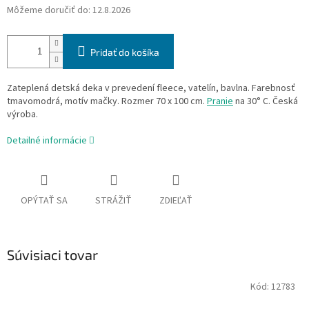
Môžeme doručiť do:
12.8.2026
Pridať do košíka
Zateplená detská deka v prevedení fleece, vatelín, bavlna. Farebnosť
tmavomodrá, motív mačky. Rozmer 70 x 100 cm.
Pranie
na 30° C. Česká
výroba.
Detailné informácie
OPÝTAŤ SA
STRÁŽIŤ
ZDIEĽAŤ
Súvisiaci tovar
Kód:
12783