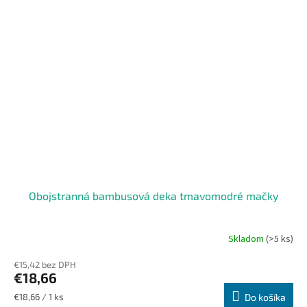
Obojstranná bambusová deka tmavomodré mačky
Skladom
(>5 ks)
€15,42 bez DPH
€18,66
Jednotková
€18,66 / 1 ks
Do košíka