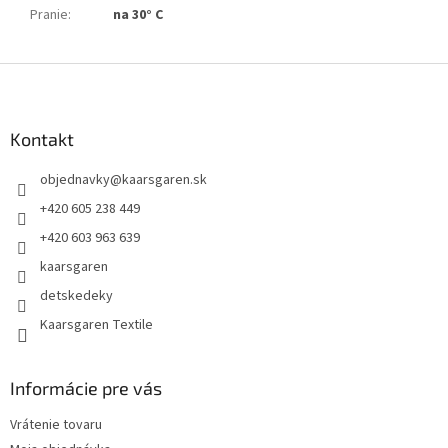
Pranie
:
na 30° C
Z
á
p
ä
Kontakt
t
objednavky
@
kaarsgaren.sk
i
e
+420 605 238 449
+420 603 963 639
kaarsgaren
detskedeky
Kaarsgaren Textile
Informácie pre vás
Vrátenie tovaru