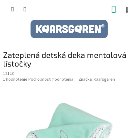
Prejsť
NÁKUP
na
obsah
KOŠÍK
Zateplená detská deka mentolová
lístočky
12123
Priemerné
1 hodnotenie
Podrobnosti hodnotenia
Značka:
Kaarsgaren
hodnotenie
produktu
je
5,0
z
5
hviezdičiek.