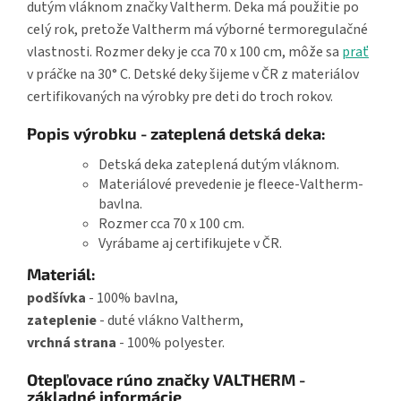
dutým vláknom značky Valtherm. Deka má použitie po
celý rok, pretože Valtherm má výborné termoregulačné
vlastnosti. Rozmer deky je cca 70 x 100 cm, môže sa
prať
v práčke na 30° C. Detské deky šijeme v ČR z materiálov
certifikovaných na výrobky pre deti do troch rokov.
Popis výrobku - zateplená detská deka:
Detská deka zateplená dutým vláknom.
Materiálové prevedenie je fleece-Valtherm-
bavlna.
Rozmer cca 70 x 100 cm.
Vyrábame aj certifikujete v ČR.
Materiál:
podšívka
- 100% bavlna,
zateplenie
- duté vlákno Valtherm,
vrchná strana
- 100% polyester.
Otepľovace rúno značky VALTHERM -
základné informácie