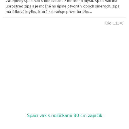
Zateplený spací vak s nohavicami z modrého plyšu. Spací vak má
uprostred zips a je možné ho úplne otvoriť v oboch smeroch, zips
má látkovú krytku, ktorá zabraňuje privretiu krku...
Kód:
12170
Spací vak s nožičkami 80 cm zajačik