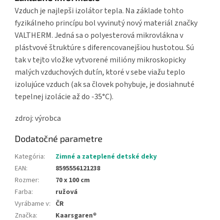
Vzduch je najlepši izolátor tepla. Na základe tohto
fyzikálneho princípu bol vyvinutý nový materiál značky
VALTHERM. Jedná sa o polyesterová mikrovlákna v
plástvové štruktúre s diferencovanejšiou hustotou. Sú
tak v tejto vložke vytvorené milióny mikroskopicky
malých vzduchových dutín, ktoré v sebe viažu teplo
izolujúce vzduch (ak sa človek pohybuje, je dosiahnuté
tepelnej izolácie až do -35°C).
zdroj: výrobca
Dodatočné parametre
Kategória
:
Zimné a zateplené detské deky
EAN
:
8595556121238
Rozmer
:
70 x 100 cm
Farba
:
ružová
Vyrábame v
:
ČR
Značka
:
Kaarsgaren®