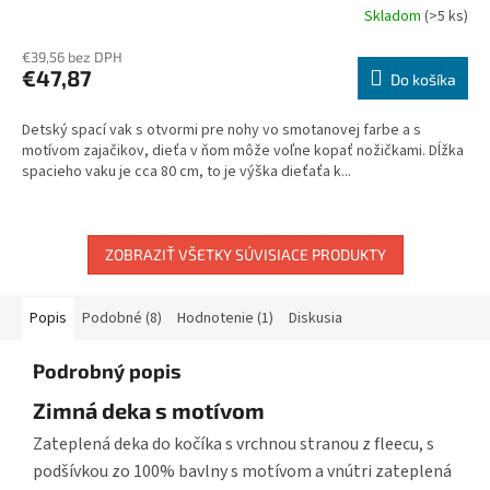
Skladom
(>5 ks)
Priemerné
hodnotenie
€39,56 bez DPH
produktu
€47,87
je
Do košíka
5,0
z
Detský spací vak s otvormi pre nohy vo smotanovej farbe a s
5
motívom zajačikov, dieťa v ňom môže voľne kopať nožičkami. Dĺžka
hviezdičiek.
spacieho vaku je cca 80 cm, to je výška dieťaťa k...
ZOBRAZIŤ VŠETKY SÚVISIACE PRODUKTY
Popis
Podobné (8)
Hodnotenie (1)
Diskusia
Podrobný popis
Zimná deka s motívom
Zateplená deka do kočíka s vrchnou stranou z fleecu, s
podšívkou zo 100% bavlny s motívom a vnútri zateplená