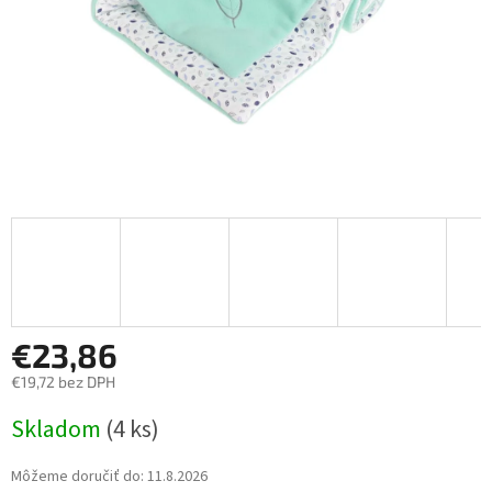
€23,86
€19,72 bez DPH
Jednotková
Skladom
(4 ks)
cena:
Môžeme doručiť do:
11.8.2026