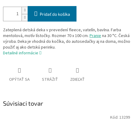
Pridať do košíka
Zateplená detská deka v prevedení fleece, vatelín, bavlna. Farba
mentolová, motív lístočky. Rozmer 70 x 100 cm.
Pranie
na 30 °C. Česká
výroba. Deka je vhodná do kočíka, do autosedačky aj na doma, možno
použiť aj ako detskú perinku.
Detailné informácie
OPÝTAŤ SA
STRÁŽIŤ
ZDIEĽAŤ
Súvisiaci tovar
Kód:
13299