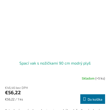
Spací vak s nožičkami 90 cm modrý plyš
Skladom
(>5 ks)
€46,46 bez DPH
€56,22
Jednotková
€56,22 / 1 ks
Do košíka
cena: