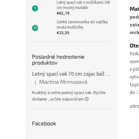
Letný spací vak s nožičkami 100
cm modrý mušelín
Mat
€61,79
pod
Ľahká zavinovačka do vajíčka
zat
moka buldočky
vrc
€22,35
Ote
Vzdu
Posledné hodnotenie
vyvi
produktov
v pl
Letný spací vak 70 cm zajac béžový zips na boku
vytv
Martina Mrmusová
|
tepl
Hodnotenie produktu je 5 z 5 hviezdičiek.
do -
Kvalitný a veľmi pekný spací vak. Rýchle
dodanie , určite odporúčam 😊
zdro
Facebook