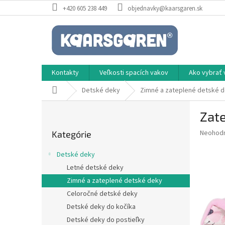
Prejsť
+420 605 238 449
objednavky@kaarsgaren.sk
na
obsah
Kontakty
Veľkosti spacích vakov
Ako vybrať 
Domov
Detské deky
Zimné a zateplené detské 
B
Zate
o
Preskočiť
č
Priemer
Neohod
Kategórie
kategórie
n
hodnote
ý
produkt
Detské deky
p
je
Letné detské deky
0,0
a
z
Zimné a zateplené detské deky
n
5
e
Celoročné detské deky
hviezdič
l
Detské deky do kočíka
Detské deky do postieľky