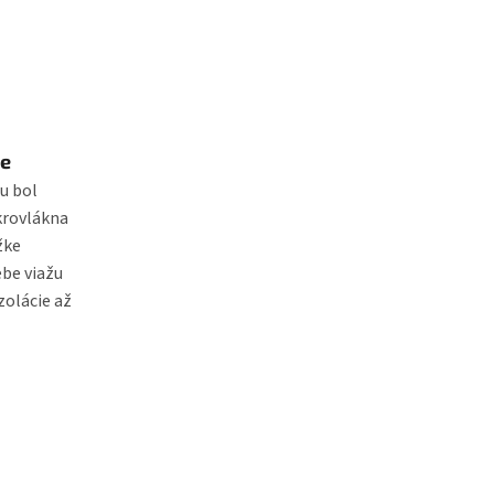
ie
pu bol
krovlákna
žke
ebe viažu
zolácie až