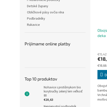
Prebaľovacie podložky
Detské župany
Obličkové pásy ovčia vlna
Podbradníky
Rukavice
Oboj
deka 
Prijímame online platby
€15,42
€18
Jednot
€18,66 
cena:
D
Top 10 produktov
Obojst
Nohavice s protišmykom bio
bambus
korytnačky zelený lem veľkosť
Vrchná
80
motívo
€20,63
podšív
Nepriepustný podbradník