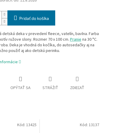
oručiť do:
12.8.2026
Pridať do košíka
 detská deka v prevedení fleece, vatelín, bavlna. Farba
otív ružove slony. Rozmer 70 x 100 cm.
Pranie
na 30 °C.
oba. Deka je vhodná do kočíka, do autosedačky aj na
žno použiť aj ako detskú perinku.
informácie
OPÝTAŤ SA
STRÁŽIŤ
ZDIEĽAŤ
Kód:
13425
Kód:
13137