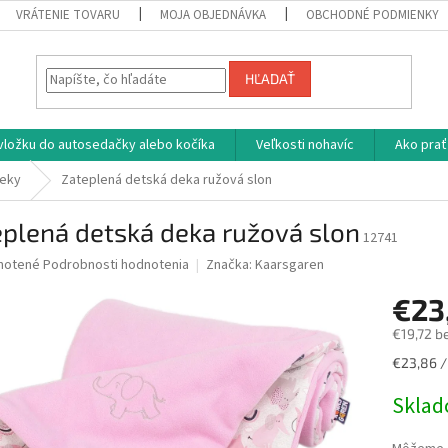
VRÁTENIE TOVARU
MOJA OBJEDNÁVKA
OBCHODNÉ PODMIENKY
HĽADAŤ
vložku do autosedačky alebo kočíka
Veľkosti nohavíc
Ako prať
deky
Zateplená detská deka ružová slon
plená detská deka ružová slon
12741
né
notené
Podrobnosti hodnotenia
Značka:
Kaarsgaren
nie
€23
u
€19,72 b
Jednotk
€23,86 / 
cena:
iek.
Skla