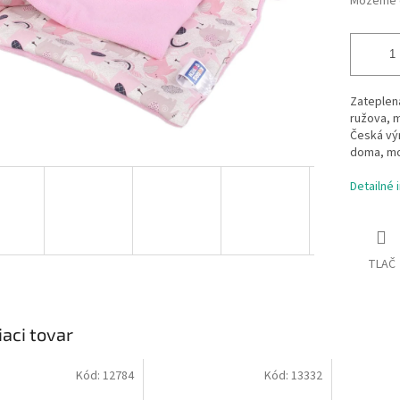
Môžeme d
Zateplená
ružova, m
Česká výr
doma, mo
Detailné 
TLAČ
iaci tovar
Kód:
12784
Kód:
13332