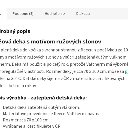
y. Veľkosť deky je 70 x
deky je 100 x 150 cm. Pranie na
antibakter
 Pranie na...
30 °C....
pohodlie a..
s
Podobné (8)
Hodnotenie
Diskusia
robný popis
žová deka s motívom ružových slonov
plená deka do kočíka s vrchnou stranou z fleecu, s podšívkou zo 
ny s motívom ružových slonov a vnútri zateplená dutým vláknom
herm. Deka má použitie po celý rok, pretože Valtherm má výborn
oregulačné vlastnosti. Rozmer deky je cca 70 x 100 cm, môže sa
p
ke na 30° C. Detské deky šijeme v ČR z materiálov certifikovaných 
deti do troch rokov.
is výrobku - zateplená detská deka:
Detská deka zateplená dutým vláknom.
Materiálové prevedenie je fleece-Valtherm-bavlna.
Rozmer cca 70 x 100 cm.
Vyrábame aj certifikujete v ČR.