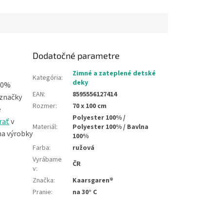
iálnym rúnom pre
°C. Spací vak má v strede zips
.
a je...
Dodatočné parametre
Zimné a zateplené detské
Kategória
:
deky
100%
EAN
:
8595556127414
 značky
Rozmer
:
70 x 100 cm
é
Polyester 100% /
rať
v
Materiál
:
Polyester 100% / Bavlna
na výrobky
100%
Farba
:
ružová
Vyrábame
ČR
v
:
Značka
:
Kaarsgaren®
Pranie
:
na 30° C