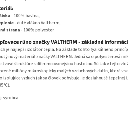
eriál:
šívka
- 100% bavlna,
eplenie
- duté vlákno Valtherm,
hná strana
- 100% polyester.
pľovace rúno značky VALTHERM - základné informác
ch je najlepši izolátor tepla. Na základe tohto fyzikálneho princí
nutý nový materiál značky VALTHERM. Jedná sa o polyesterová mi
ástvové štruktúre s diferencovanejšiou hustotou. Sú tak v tejto vlo
orené milióny mikroskopicky malých vzduchových dutín, ktoré v s
o izolujúce vzduch (ak sa človek pohybuje, je dosiahnuté tepelnej i
35°C).
j: výrobca