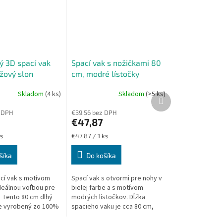
ý 3D spací vak
Spací vak s nožičkami 80
žový slon
cm, modré lístočky
Skladom
(4 ks)
Skladom
(>5 ks)
Ďalší
produkt
 DPH
€39,56 bez DPH
€47,87
Jednotková
ks
€47,87 / 1 ks
cena:
šíka
Do košíka
cí vak s motívom
Spací vak s otvormi pre nohy v
ideálnou voľbou pre
bielej farbe a s motívom
. Tento 80 cm dlhý
modrých lístočkov. Dĺžka
je vyrobený zo 100%
spacieho vaku je cca 80 cm,
ateplený
možno ho prať v práčke pri 30