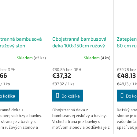
stranná bambusová
Obojstranná bambusová
Zateplen
ružový slon
deka 100x150cm ružový
80 cm ru
slon
Skladom
(>5 ks)
Skladom
(4 ks)
 bez DPH
€30,84 bez DPH
€39,78 bez
,66
€37,32
€48,13
ková
Jednotková
Jednotková
/ 1 ks
€37,32 / 1 ks
€48,13 / 1 
cena:
cena:
o košíka
Do košíka
Do ko
ranná deka z
Obojstranná deka z
Detský spa
ovej viskózy a bavlny.
bambusovej viskózy a bavlny.
slonov je 
 strana je z bavlny s
Vrchná strana je z bavlny s
vaše dieťa
m ružových slonov a
motívom slonov a podšívka je z
spací vak 
ka je z bambusovej
bambusovej viskózy. Veľkosť
bavlny a z