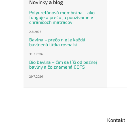
Novinky a blog
Polyuretánová membrána – ako
funguje a prečo ju používame v
chráničoch matracov
2.8.2026
Bavlna – prečo nie je každá
bavlnená látka rovnaká
31.7.2026
Bio bavlna – čím sa líši od bežnej
bavlny a čo znamená GOTS
29.7.2026
Z
á
p
ä
t
Kontakt
i