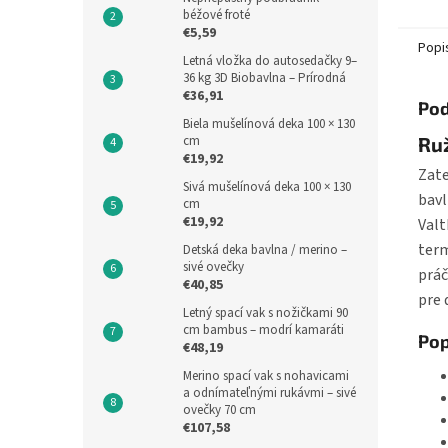
viskóz
béžové froté
100 cm.
€5,59
Popi
Letná vložka do autosedačky 9–
36 kg 3D Biobavlna – Prírodná
€36,91
Pod
Biela mušelínová deka 100 × 130
cm
Ru
€19,92
Zate
Sivá mušelínová deka 100 × 130
bavl
cm
€19,92
Valt
term
Detská deka bavlna / merino –
sivé ovečky
práč
€40,85
pre 
Letný spací vak s nožičkami 90
cm bambus – modrí kamaráti
Pop
€48,19
Merino spací vak s nohavicami
a odnímateľnými rukávmi – sivé
ovečky 70 cm
€107,58