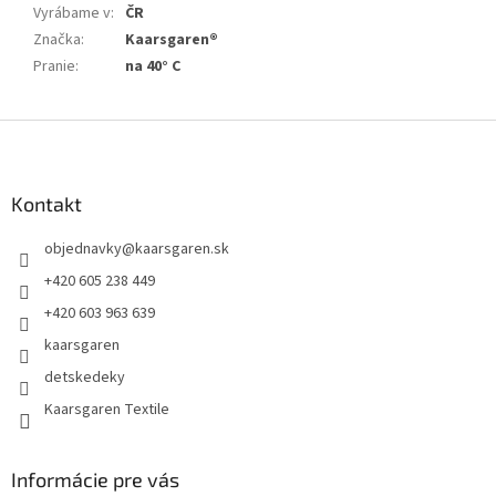
Vyrábame v
:
ČR
Značka
:
Kaarsgaren®
Pranie
:
na 40° C
Z
á
p
ä
Kontakt
t
objednavky
@
kaarsgaren.sk
i
e
+420 605 238 449
+420 603 963 639
kaarsgaren
detskedeky
Kaarsgaren Textile
Informácie pre vás