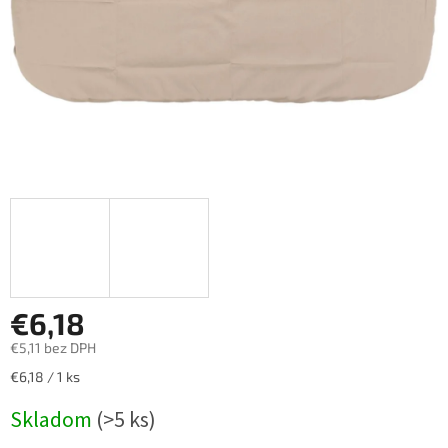
€6,18
€5,11 bez DPH
Jednotková
€6,18 / 1 ks
cena:
Skladom
(>5 ks)