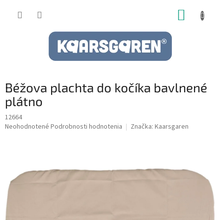
Prejsť
NÁKUP
na
obsah
KOŠÍK
Béžova plachta do kočíka bavlnené
plátno
12664
Priemerné
Neohodnotené
Podrobnosti hodnotenia
Značka:
Kaarsgaren
hodnotenie
produktu
je
0,0
z
5
hviezdičiek.