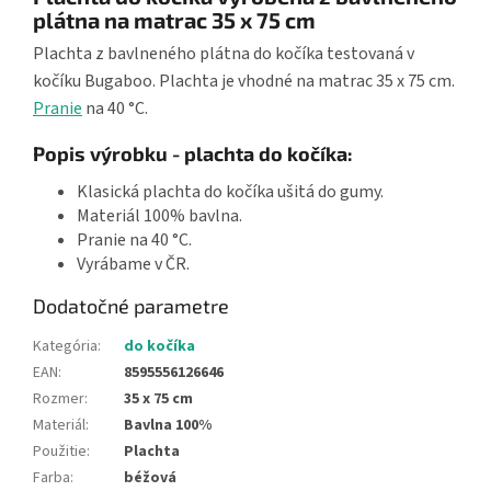
plátna na matrac 35 x 75 cm
Plachta z bavlneného plátna do kočíka testovaná v
kočíku Bugaboo. Plachta je vhodné na matrac 35 x 75 cm.
Pranie
na 40 °C.
Popis výrobku - plachta do kočíka:
Klasická plachta do kočíka ušitá do gumy.
Materiál 100% bavlna.
Pranie na 40 °C.
Vyrábame v ČR.
Dodatočné parametre
Kategória
:
do kočíka
EAN
:
8595556126646
Rozmer
:
35 x 75 cm
Materiál
:
Bavlna 100%
Použitie
:
Plachta
Farba
:
béžová