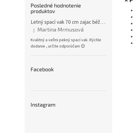
Posledné hodnotenie
produktov
Letný spací vak 70 cm zajac béžový zips na boku
Martina Mrmusová
|
Hodnotenie produktu je 5 z 5 hviezdičiek.
Kvalitný a veľmi pekný spací vak. Rýchle
dodanie , určite odporúčam 😊
Facebook
Instagram