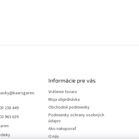
Informácie pre vás
Vrátenie tovaru
navky
@
kaarsgaren.
Moja objednávka
Obchodné podmienky
05 238 449
Podmienky ochrany osobných
03 963 639
údajov
garen
Ako nakupovať
edeky
O nás