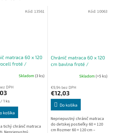
Kód:
13561
Kód:
10063
ič matraca 60 x 120
Chránič matraca 60 x 120
ocell froté /
cm bavlna froté /
retán
Polyuretán
Skladom
(3 ks)
Skladom
(>5 ks)
bez DPH
€9,94 bez DPH
,03
€12,03
ková
/ 1 ks
Do košíka
o košíka
Nepriepustný chránič matraca
do detskej postieľky 60 × 120
a tichý chránič matraca
cm Rozmer 60 × 120 cm –
ti. Nepriepustný,