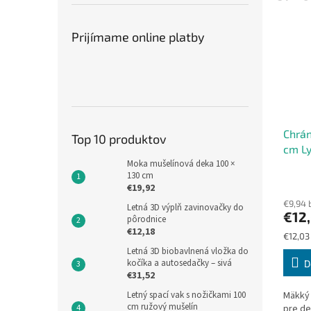
Prijímame online platby
Chrán
Top 10 produktov
cm Ly
Moka mušelínová deka 100 ×
Polyu
130 cm
€19,92
€9,94 
Letná 3D výplň zavinovačky do
€12
pôrodnice
€12,18
Jednot
€12,03 
cena:
Letná 3D biobavlnená vložka do
kočíka a autosedačky – sivá
D
€31,52
Letný spací vak s nožičkami 100
Mäkký 
cm ružový mušelín
pre de