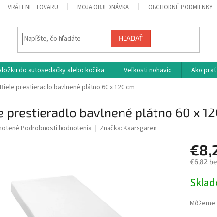
VRÁTENIE TOVARU
MOJA OBJEDNÁVKA
OBCHODNÉ PODMIENKY
HĽADAŤ
vložku do autosedačky alebo kočíka
Veľkosti nohavíc
Ako prať
Biele prestieradlo bavlnené plátno 60 x 120 cm
e prestieradlo bavlnené plátno 60 x 1
né
notené
Podrobnosti hodnotenia
Značka:
Kaarsgaren
nie
€8,
u
€6,82 b
Jednotk
Skla
cena:
iek.
Môžeme d