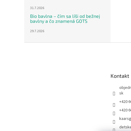
31.7.2026
Bio bavlna – čím sa líši od bežnej
bavlny a čo znamená GOTS
29.7.2026
Z
á
p
ä
t
Kontakt
i
e
objed
sk
+420 6
+420 6
kaars
detsk