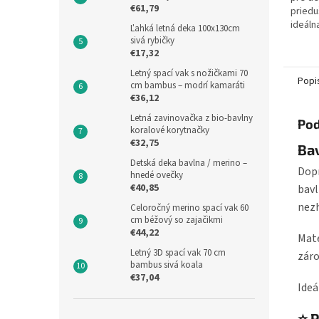
€61,79
priedu
ideáln
Ľahká letná deka 100x130cm
pokožk
sivá rybičky
gumami
€17,32
prichyt
Letný spací vak s nožičkami 70
Popi
cm bambus – modrí kamaráti
€36,12
Letná zavinovačka z bio-bavlny
Pod
koralové korytnačky
€32,75
Bav
Detská deka bavlna / merino –
Dopr
hnedé ovečky
€40,85
bavl
nezh
Celoročný merino spací vak 60
cm béžový so zajačikmi
€44,22
Mate
Letný 3D spací vak 70 cm
záro
bambus sivá koala
€37,04
Ideá
⭐ P