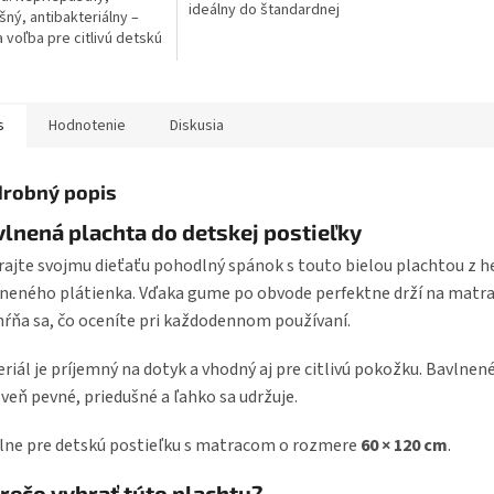
ideálny do štandardnej
šný, antibakteriálny –
postieľky Povrch z bavlneného
a voľba pre citlivú detskú
froté – mäkký a príjemný na
u. Froté chránič s
dotyk...
 v rohoch na
enie k...
s
Hodnotenie
Diskusia
robný popis
lnená plachta do detskej postieľky
ajte svojmu dieťaťu pohodlný spánok s touto bielou plachtou z 
neného plátienka. Vďaka gume po obvode perfektne drží na matra
ŕňa sa, čo oceníte pri každodennom používaní.
riál je príjemný na dotyk a vhodný aj pre citlivú pokožku. Bavlnené
veň pevné, priedušné a ľahko sa udržuje.
lne pre detskú postieľku s matracom o rozmere
60 × 120 cm
.
rečo vybrať túto plachtu?