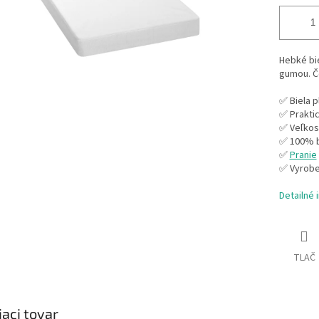
Hebké bie
gumou. Č
✅ Biela p
✅ Prakti
✅ Veľkos
✅ 100% b
✅
Pranie
✅ Vyrobe
Detailné 
TLAČ
iaci tovar