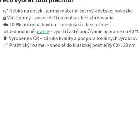
🌿 Hebká na dotyk - jemný materiál šetrný k detskej pokožke
🔒 Všité gumy – pevne drží na matrac bez zhrňovania
☁️ 100% prírodná bavlna – priedušná a bez prímesí
🧼 Jednoduché
pranie
– vydrží časté používanie aj pranie na 40 °C
🧵 Vyrobené v ČR – záruka kvality a podpora lokálnych výrobcov
📏 Praktický rozmer - vhodné do klasickej postieľky 60×120 cm