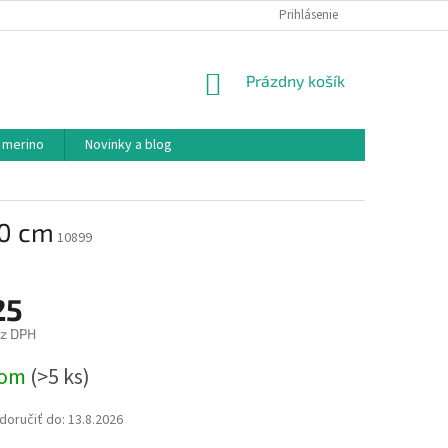
PODMIENKY OCHRANY OSOBNÝCH ÚDAJOV
Prihlásenie
AKO NAKUPOVAŤ
NÁKUPNÝ
Prázdny košík
KOŠÍK
 merino
Novinky a blog
20 cm
10899
25
ez DPH
ová
dom
(>5 ks)
oručiť do:
13.8.2026