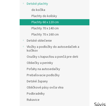
Detské plachty
do kočíka
Plachty do kolísky
Plachty 60 x 120 cm
Plachty 70 x 140 cm
Plachty 70 x 160 cm
Detské oblečenie
Vložky a podložky do autosedačiek a
kočíkov
Osušky s kapucňou a pončá pre deti
Obliečky a perinky
Poťahy na autosedačky
Prebaľovacie podložky
Detské župany
Obličkové pásy ovčia vlna
Podbradníky
Rukavice
Súvis