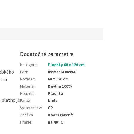
Dodatočné parametre
Kategória
:
Plachty 60 x 120 cm
hebkého
EAN
:
8595556108994
ci a
Rozmer
:
60 x 120 cm
Materiál
:
Bavlna 100%
Použitie
:
Plachta
 plátno je
Farba
:
biela
Vyrábame v
:
ČR
Značka
:
Kaarsgaren®
Pranie
:
na 40° C