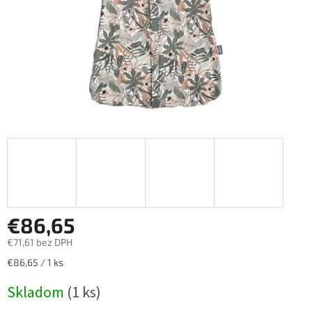
€86,65
€71,61 bez DPH
Jednotková
€86,65 / 1 ks
cena:
Skladom
(1 ks)