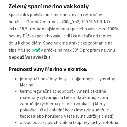
Zelený spací merino vak koaly
Spací vak s podšívkou z merino vlny na celoročné
použitie. Gramáž merina ja 200g/m2, 100 % MERINO
extra 18,5 µm. Vonkajšia strana spacieho vaku je zo 100%
bavlny. Dĺžka spacieho vaku je dĺžka dieťaťa od ramien
dolu k chodidlám. Spací vak má praktické zapínanie na
zips.Možno
prať
v práčke na max 30° C program na vlnu.
Nepoužívať aviváž!!!
Prednosti vlny Merino v skratke:
jemný až hodvábny dotyk - najjemnejšie typy vlny
Merino;
termoregulačná schopnosť - vlnené textilné
materiály vytvárajú na tele mikroklímu, ktorá
zabraňuje rýchlemu prieniku vonkajšej klímy k
pokožke - či už chladného v zime (vlna udržuje
teplo) alebo horúceho v lete (vlna udržuje chlad);
odvod potu - povrch vlákna (šupinky) je hydrofóbna