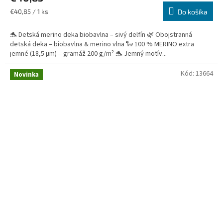
Jednotková
€40,85 / 1 ks
Do košíka
cena:
🐬 Detská merino deka biobavlna – sivý delfín 🌿 Obojstranná
detská deka – biobavlna & merino vlna 🐑 100 % MERINO extra
jemné (18,5 µm) – gramáž 200 g/m² 🐬 Jemný motív...
Kód:
13664
Novinka