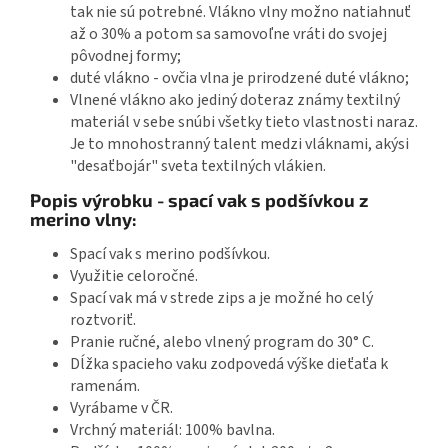
tak nie sú potrebné. Vlákno vlny možno natiahnuť
až o 30% a potom sa samovoľne vráti do svojej
pôvodnej formy;
duté vlákno - ovčia vlna je prirodzené duté vlákno;
Vlnené vlákno ako jediný doteraz známy textilný
materiál v sebe snúbi všetky tieto vlastnosti naraz.
Je to mnohostranný talent medzi vláknami, akýsi
"desaťbojár" sveta textilných vlákien.
Popis výrobku - spací vak s podšívkou z
merino vlny:
Spací vak s merino podšívkou.
Využitie celoročné.
Spací vak má v strede zips a je možné ho celý
roztvoriť.
Pranie ručné, alebo vlnený program do 30° C.
Dĺžka spacieho vaku zodpovedá výške dieťaťa k
ramenám.
Vyrábame v ČR.
Vrchný materiál: 100% bavlna.