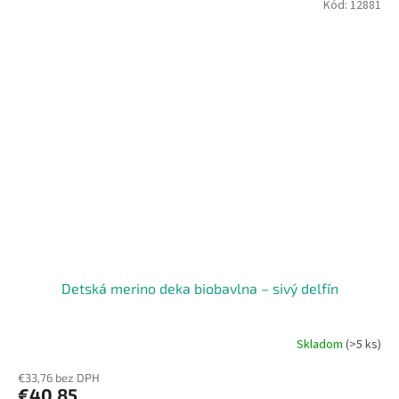
Kód:
12881
Detská merino deka biobavlna – sivý delfín
Skladom
(>5 ks)
€33,76 bez DPH
€40,85