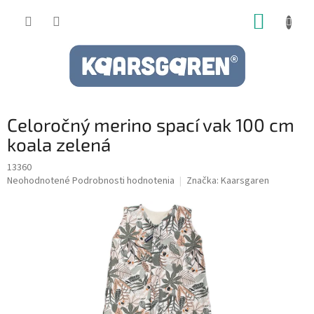
Prejsť
NÁKUP
na
obsah
KOŠÍK
Celoročný merino spací vak 100 cm
koala zelená
13360
Priemerné
Neohodnotené
Podrobnosti hodnotenia
Značka:
Kaarsgaren
hodnotenie
produktu
je
0,0
z
5
hviezdičiek.