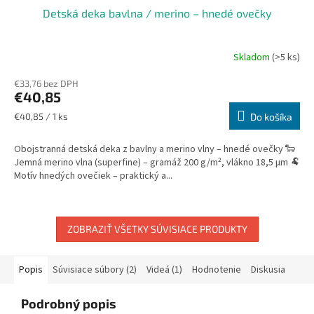
Detská deka bavlna / merino – hnedé ovečky
Skladom
(>5 ks)
€33,76 bez DPH
€40,85
Jednotková
€40,85 / 1 ks
Do košíka
cena:
Obojstranná detská deka z bavlny a merino vlny – hnedé ovečky 🐑
Jemná merino vlna (superfine) – gramáž 200 g/m², vlákno 18,5 µm 🐏
Motív hnedých ovečiek – praktický a...
ZOBRAZIŤ VŠETKY SÚVISIACE PRODUKTY
Popis
Súvisiace súbory (2)
Videá (1)
Hodnotenie
Diskusia
Podrobný popis