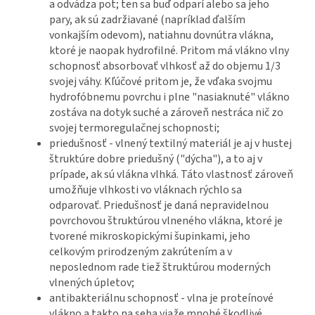
a odvádza pot; ten sa buď odparí alebo sa jeho
pary, ak sú zadržiavané (napríklad ďalším
vonkajším odevom), natiahnu dovnútra vlákna,
ktoré je naopak hydrofilné. Pritom má vlákno vlny
schopnosť absorbovať vlhkosť až do objemu 1/3
svojej váhy. Kľúčové pritom je, že vďaka svojmu
hydrofóbnemu povrchu i plne "nasiaknuté" vlákno
zostáva na dotyk suché a zároveň nestráca nič zo
svojej termoregulačnej schopnosti;
priedušnosť - vlnený textilný materiál je aj v hustej
štruktúre dobre priedušný ("dýcha"), a to aj v
prípade, ak sú vlákna vlhká. Táto vlastnosť zároveň
umožňuje vlhkosti vo vláknach rýchlo sa
odparovať. Priedušnosť je daná nepravidelnou
povrchovou štruktúrou vlneného vlákna, ktoré je
tvorené mikroskopickými šupinkami, jeho
celkovým prirodzeným zakrútením a v
neposlednom rade tiež štruktúrou moderných
vlnených úpletov;
antibakteriálnu schopnosť - vlna je proteínové
vlákno a takto na seba viaže mnohé škodlivé