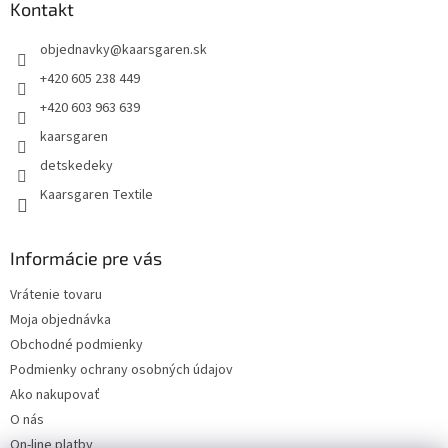
ä
Kontakt
t
objednavky
@
kaarsgaren.sk
i
e
+420 605 238 449
+420 603 963 639
kaarsgaren
detskedeky
Kaarsgaren Textile
Informácie pre vás
Vrátenie tovaru
Moja objednávka
Obchodné podmienky
Podmienky ochrany osobných údajov
Ako nakupovať
O nás
On-line platby