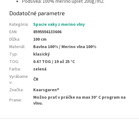
Podšívka: 100% merino úplet 200g/m2.
Dodatočné parametre
Kategória
:
Spacie vaky z merino vlny
EAN
:
8595556133606
Dĺžka
:
100 cm
Materiál
:
Bavlna 100% / Merino vlna 100%
Typ
:
klasický
TOG
:
0.67 TOG / 19 až 25 °C
Farba
:
zelená
Vyrábame
ČR
v
:
Značka
:
Kaarsgaren®
Možno prať v práčke na max 30° C program na
Pranie
:
vlnu.
Z
á
p