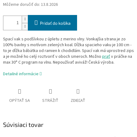
Môžeme doručiť do:
13.8.2026
Pridať do košíka
Spací vak s podšívkou z úpletu z merino vlny. Vonkajšia strana je zo
100% bavlny s motívom zelených koal. Dĺžka spacieho vaku je 100 cm -
to je dĺžka bábätka od ramien k chodidlám. Spací vak má uprostred zips
a je možné ho celý roztvoriť v oboch smeroch. Možno
prať
v práčke na
max 30° C program na vlnu. Nepoužívať aviváž! Česká výroba.
Detailné informácie
OPÝTAŤ SA
STRÁŽIŤ
ZDIEĽAŤ
Súvisiaci tovar