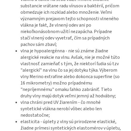
substancie vrátane radu vírusov a baktérií, pričom
obmedzuje ich rozklad alebo množenie. Veľmi
významným prejavom tejto schopnosti vlneného
vlákna je fakt, že vlnený odev ani po
niekoľkonásobnom užití nezapácha. Prípadne
stačí vlnený odev vyvetrať, čím sa prípadných
pachov sám zbaví;
vlna je hypoalergénna - nie sú známe žiadne
alergické reakcie na vlnu. Avšak, nie je možné túto
vlastnosť zamieňať s tým, že niektorí ľudia sú tzv
"alergickí" na vlnu čo sa jej dotyku týka. Výberom
vlny Merino extrafine alebo dokonca superfine (so
16 mikrometry) možno prípadnému
"nepríjemnému" omaku ľahko zabrániť. Tieto
druhy vlny majú dotyk veľmi jemný až hodvábny;
vlna chráni pred UV žiarením - čo mnohé
syntetické vlákna nerobí vôbec alebo len
nedostatočne;
elasticita - úplety z vlny sú prirodzene elastické,
žiadne prímesi syntetických elastomérov v úpletu,