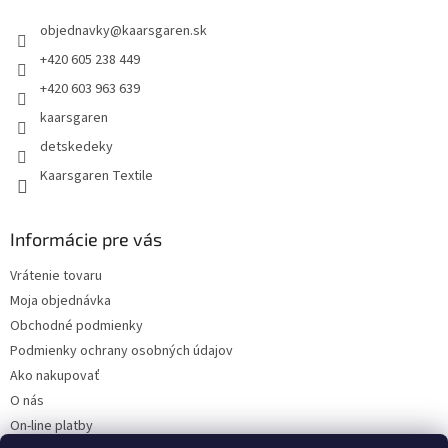
t
objednavky
@
kaarsgaren.sk
i
e
+420 605 238 449
+420 603 963 639
kaarsgaren
detskedeky
Kaarsgaren Textile
Informácie pre vás
Vrátenie tovaru
Moja objednávka
Obchodné podmienky
Podmienky ochrany osobných údajov
Ako nakupovať
O nás
On-line platby