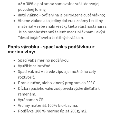
až o 30% a potom sa samovoľne vráti do svojej
pôvodnej formy;
duté vlákno - ovčia vlna je prirodzené duté vlákno;
Vlnené vlákno ako jediný doteraz známy textilný
materiál v sebe snúbi všetky tieto vlastnosti naraz.
Je to mnohostranný talent medzi vláknami, akýsi
"desaťbojár" sveta textilných vlákien.
Popis výrobku - spací vak s podšívkou z
merino vlny:
Spací vak s merino podšívkou.
Využitie celoročné.
Spací vak má v strede zips a je možné ho celý
roztvoriť.
Pranie ručné, alebo vlnený program do 30° C.
Dĺžka spacieho vaku zodpovedá výške dieťaťa k
ramenám.
Vyrábame v ČR.
Vrchný materiál: 100% bio-bavlna.
Podšívka: 100 % merino úplet 200g/m2.