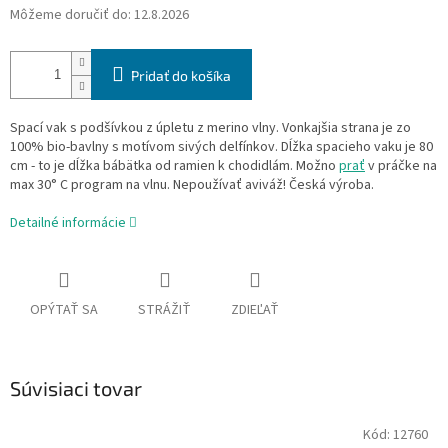
Môžeme doručiť do:
12.8.2026
Pridať do košíka
Spací vak s podšívkou z úpletu z merino vlny. Vonkajšia strana je zo
100% bio-bavlny s motívom sivých delfínkov. Dĺžka spacieho vaku je 80
cm - to je dĺžka bábätka od ramien k chodidlám. Možno
prať
v práčke na
max 30° C program na vlnu. Nepoužívať aviváž! Česká výroba.
Detailné informácie
OPÝTAŤ SA
STRÁŽIŤ
ZDIEĽAŤ
Súvisiaci tovar
Kód:
12760