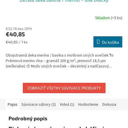
Skladom
(>5 ks)
€33,76 bez DPH
€40,85
Jednotková
€40,85 / 1 ks
Do košíka
cena:
Obojstranná deka merino / bavlna s motívom sivých ovečiek 🐑
Prémiová merino vlna – gramáž 200 g/m², jemnosť 18,5 µm
(neškriabe) 🎨 Motív sivých ovečiek – decentný a nadčasový...
ZOBRAZIŤ VŠETKY SÚVISIACE PRODUKTY
Popis
Súvisiace súbory (2)
Videá (1)
Hodnotenie
Diskusia
Podrobný popis