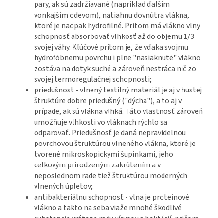
pary, ak sú zadržiavané (napríklad ďalším
vonkajším odevom), natiahnu dovnútra vlákna,
ktoré je naopak hydrofilné. Pritom má vlákno vlny
schopnosť absorbovať vlhkosť až do objemu 1/3
svojej váhy. Kľúčové pritom je, že vďaka svojmu
hydrofóbnemu povrchu i plne "nasiaknuté" vlákno
zostáva na dotyk suché a zároveň nestráca nič zo
svojej termoregulačnej schopnosti;
priedušnosť - vlnený textilný materiál je aj v hustej
štruktúre dobre priedušný ("dýcha"), a to aj v
prípade, ak sú vlákna vlhká. Táto vlastnosť zároveň
umožňuje vlhkosti vo vláknach rýchlo sa
odparovať. Priedušnosť je daná nepravidelnou
povrchovou štruktúrou vlneného vlákna, ktoré je
tvorené mikroskopickými šupinkami, jeho
celkovým prirodzeným zakrútením a v
neposlednom rade tiež štruktúrou moderných
vlnených úpletov;
antibakteriálnu schopnosť - vlna je proteínové
vlákno a takto na seba viaže mnohé škodlivé