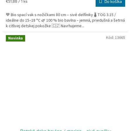
Jednotková
€51,88 / 1 ks
Do košíka
cena:
💙 Bio spací vak s nožičkami 80 cm – sivé delfíniky 🌡️ TOG 3.15 /
ideálne do 15–18 °C 🌿 100 % bio bavlna – jemná, priedušná a šetrná
k citlivej detskej pokožke 🇨🇿 Navrhujeme...
Kód:
13665
Novinka
Detská deka bavlna / merino – sivé ovečky