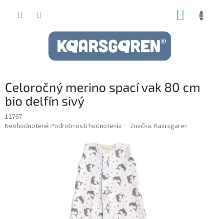
Prejsť
NÁKUP
na
obsah
KOŠÍK
Celoročný merino spací vak 80 cm
bio delfín sivý
12767
Priemerné
Neohodnotené
Podrobnosti hodnotenia
Značka:
Kaarsgaren
hodnotenie
produktu
je
0,0
z
5
hviezdičiek.