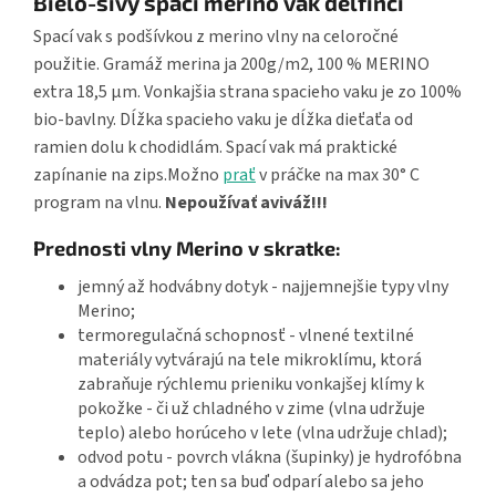
Bielo-sivý spací merino vak delfínci
Spací vak s podšívkou z merino vlny na celoročné
použitie. Gramáž merina ja 200g/m2, 100 % MERINO
extra 18,5 µm. Vonkajšia strana spacieho vaku je zo 100%
bio-bavlny. Dĺžka spacieho vaku je dĺžka dieťaťa od
ramien dolu k chodidlám. Spací vak má praktické
zapínanie na zips.Možno
prať
v práčke na max 30° C
program na vlnu.
Nepoužívať aviváž!!!
Prednosti vlny Merino v skratke:
jemný až hodvábny dotyk - najjemnejšie typy vlny
Merino;
termoregulačná schopnosť - vlnené textilné
materiály vytvárajú na tele mikroklímu, ktorá
zabraňuje rýchlemu prieniku vonkajšej klímy k
pokožke - či už chladného v zime (vlna udržuje
teplo) alebo horúceho v lete (vlna udržuje chlad);
odvod potu - povrch vlákna (šupinky) je hydrofóbna
a odvádza pot; ten sa buď odparí alebo sa jeho