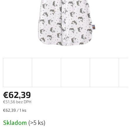
€62,39
€51,56 bez DPH
Jednotková
€62,39 / 1 ks
cena:
Skladom
(>5 ks)