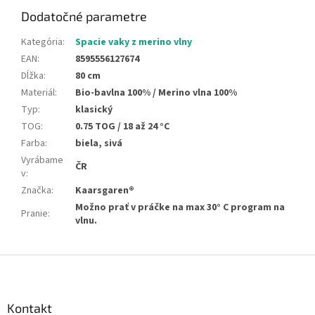
Dodatočné parametre
Kategória
:
Spacie vaky z merino vlny
EAN
:
8595556127674
Dĺžka
:
80 cm
Materiál
:
Bio-bavlna 100% / Merino vlna 100%
Typ
:
klasický
TOG
:
0.75 TOG / 18 až 24 °C
Farba
:
biela, sivá
Vyrábame
ČR
v
:
Značka
:
Kaarsgaren®
Možno prať v práčke na max 30° C program na
Pranie
:
vlnu.
Z
á
p
ä
Kontakt