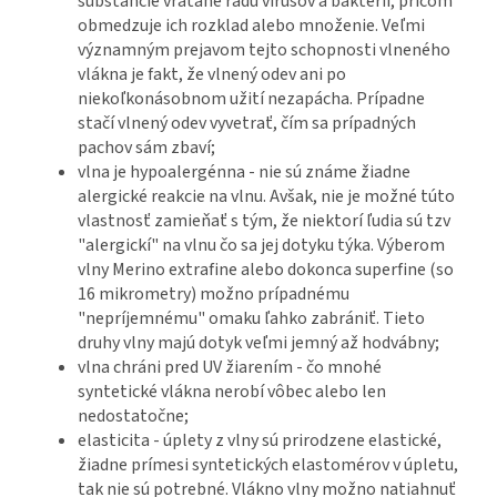
substancie vrátane radu vírusov a baktérií, pričom
obmedzuje ich rozklad alebo množenie. Veľmi
významným prejavom tejto schopnosti vlneného
vlákna je fakt, že vlnený odev ani po
niekoľkonásobnom užití nezapácha. Prípadne
stačí vlnený odev vyvetrať, čím sa prípadných
pachov sám zbaví;
vlna je hypoalergénna - nie sú známe žiadne
alergické reakcie na vlnu. Avšak, nie je možné túto
vlastnosť zamieňať s tým, že niektorí ľudia sú tzv
"alergickí" na vlnu čo sa jej dotyku týka. Výberom
vlny Merino extrafine alebo dokonca superfine (so
16 mikrometry) možno prípadnému
"nepríjemnému" omaku ľahko zabrániť. Tieto
druhy vlny majú dotyk veľmi jemný až hodvábny;
vlna chráni pred UV žiarením - čo mnohé
syntetické vlákna nerobí vôbec alebo len
nedostatočne;
elasticita - úplety z vlny sú prirodzene elastické,
žiadne prímesi syntetických elastomérov v úpletu,
tak nie sú potrebné. Vlákno vlny možno natiahnuť