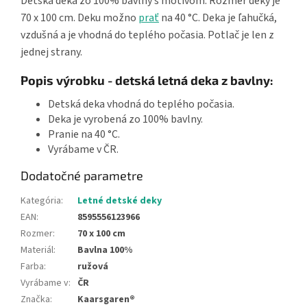
Detská deka zo 100% bavlny s motívom. Rozmer deky je
70 x 100 cm. Deku možno
prať
na 40 °C. Deka je ľahučká,
vzdušná a je vhodná do teplého počasia. Potlač je len z
jednej strany.
Popis výrobku - detská letná deka z bavlny:
Detská deka vhodná do teplého počasia.
Deka je vyrobená zo 100% bavlny.
Pranie na 40 °C.
Vyrábame v ČR.
Dodatočné parametre
Kategória
:
Letné detské deky
EAN
:
8595556123966
Rozmer
:
70 x 100 cm
Materiál
:
Bavlna 100%
Farba
:
ružová
Vyrábame v
:
ČR
Značka
:
Kaarsgaren®