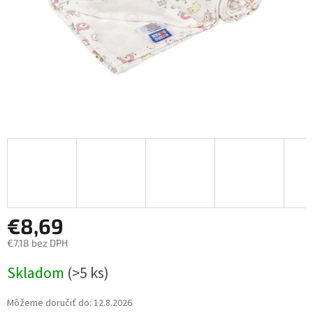
€8,69
€7,18 bez DPH
Jednotková
Skladom
(>5 ks)
cena:
Môžeme doručiť do:
12.8.2026