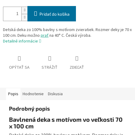
Pridať do košíka
Detská deka zo 100% bavlny s motívom zvieratiek. Rozmer deky je 70 x
100 cm. Deku možno
prať
na 40° C. Česká výroba.
Detailné informácie
OPÝTAŤ SA
STRÁŽIŤ
ZDIEĽAŤ
Popis
Hodnotenie
Diskusia
Podrobný popis
Bavlnená deka s motívom vo veľkosti 70
x 100 cm