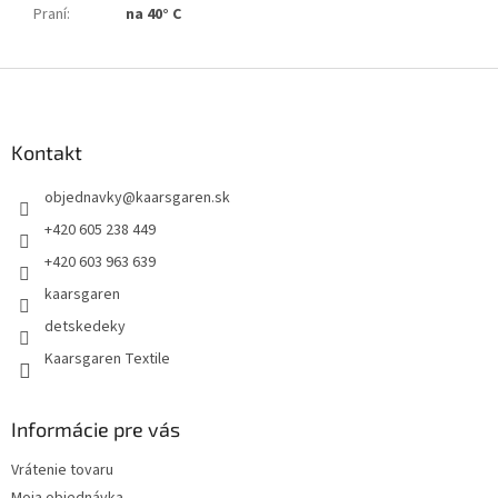
Praní
:
na 40° C
Z
á
p
ä
Kontakt
t
objednavky
@
kaarsgaren.sk
i
e
+420 605 238 449
+420 603 963 639
kaarsgaren
detskedeky
Kaarsgaren Textile
Informácie pre vás
Vrátenie tovaru
Moja objednávka