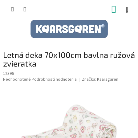
Prejsť
NÁKUP
na
obsah
KOŠÍK
Letná deka 70x100cm bavlna ružová
zvieratka
12396
Priemerné
Neohodnotené
Podrobnosti hodnotenia
Značka:
Kaarsgaren
hodnotenie
produktu
je
0,0
z
5
hviezdičiek.