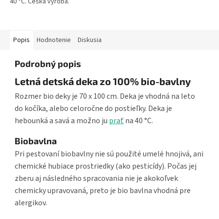
40 °C. Česká výroba.
Popis
Hodnotenie
Diskusia
Podrobný popis
Letná detská deka zo 100% bio-bavlny
Rozmer bio deky je 70 x 100 cm. Deka je vhodná na leto
do kočíka, alebo celoročne do postieľky. Deka je
hebounká a savá a možno ju
prať
na 40 °C.
Biobavlna
Pri pestovaní biobavlny nie sú použité umelé hnojivá, ani
chemické hubiace prostriedky (ako pesticídy). Počas jej
zberu aj následného spracovania nie je akokoľvek
chemicky upravovaná, preto je bio bavlna vhodná pre
alergikov.