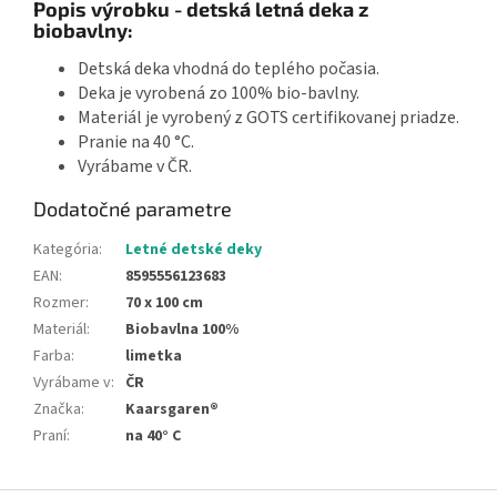
Popis výrobku - detská letná deka z
biobavlny:
Detská deka vhodná do teplého počasia.
Deka je vyrobená zo 100% bio-bavlny.
Materiál je vyrobený z GOTS certifikovanej priadze.
Pranie na 40 °C.
Vyrábame v ČR.
Dodatočné parametre
Kategória
:
Letné detské deky
EAN
:
8595556123683
Rozmer
:
70 x 100 cm
Materiál
:
Biobavlna 100%
Farba
:
limetka
Vyrábame v
:
ČR
Značka
:
Kaarsgaren®
Praní
:
na 40° C