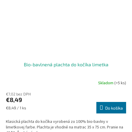
Bio-bavlnená plachta do kočíka limetka
Skladom
(>5 ks)
€7,02 bez DPH
€8,49
Jednotková
€8,49 / 1 ks
Do košíka
cena:
Klasická plachta do kočíka vyrobená zo 100% bio-bavlny v
limetkovej farbe. Plachta je vhodné na matrac 35 x 75 cm. Pranie na