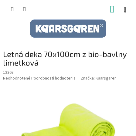
Prejsť
NÁKUP
na
obsah
KOŠÍK
Letná deka 70x100cm z bio-bavlny
limetková
12368
Priemerné
Neohodnotené
Podrobnosti hodnotenia
Značka:
Kaarsgaren
hodnotenie
produktu
je
0,0
z
5
hviezdičiek.