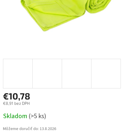
€10,78
€8,91 bez DPH
Jednotková
Skladom
(>5 ks)
cena:
Môžeme doručiť do:
13.8.2026