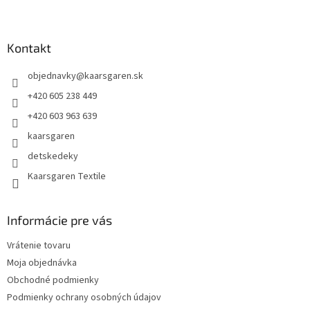
Z
á
p
ä
Kontakt
t
objednavky
@
kaarsgaren.sk
i
e
+420 605 238 449
+420 603 963 639
kaarsgaren
detskedeky
Kaarsgaren Textile
Informácie pre vás
Vrátenie tovaru
Moja objednávka
Obchodné podmienky
Podmienky ochrany osobných údajov