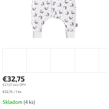
€32,75
€27,07 bez DPH
Jednotková
€32,75 / 1 ks
cena:
Skladom
(4 ks)