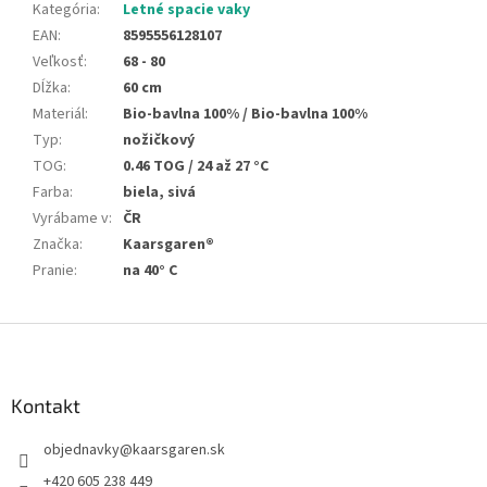
Kategória
:
Letné spacie vaky
EAN
:
8595556128107
Veľkosť
:
68 - 80
Dĺžka
:
60 cm
Materiál
:
Bio-bavlna 100% / Bio-bavlna 100%
Typ
:
nožičkový
TOG
:
0.46 TOG / 24 až 27 °C
Farba
:
biela, sivá
Vyrábame v
:
ČR
Značka
:
Kaarsgaren®
Pranie
:
na 40° C
Z
á
p
ä
Kontakt
t
objednavky
@
kaarsgaren.sk
i
e
+420 605 238 449