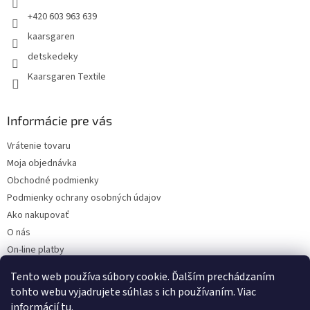
+420 603 963 639
kaarsgaren
detskedeky
Kaarsgaren Textile
Informácie pre vás
Vrátenie tovaru
Moja objednávka
Obchodné podmienky
Podmienky ochrany osobných údajov
Ako nakupovať
O nás
On-line platby
Doklady k stiahnutiu
Tento web používa súbory cookie. Ďalším prechádzaním
Čo dať do kočíka v zime?
tohto webu vyjadrujete súhlas s ich používaním. Viac
informácií
tu
.