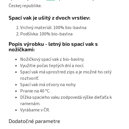
Českej republike.
Spací vak je ušitý z dvoch vrstiev:
Vrchný materiál: 100% bio-bavlna
Podšívka: 100% bio-bavlna
Popis výrobku - letný bio spací vak s
nožičkami:
Nožičkový spací vak z bio-bavlny.
Využitie počas teplých dní a nocí.
Spací vak má uprostred zips a je možné ho celý
roztvoriť.
Spací vak má otvory na nohy.
Pranie na 40 °C.
Dĺžka spacieho vaku zodpovedá výške dieťaťa k
ramenám.
Vyrábame v ČR.
Dodatočné parametre