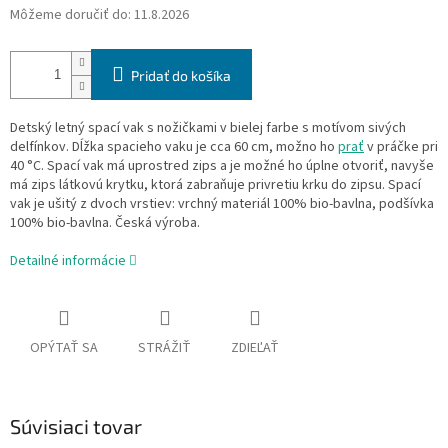
Môžeme doručiť do:
11.8.2026
Pridať do košíka
Detský letný spací vak s nožičkami v bielej farbe s motívom sivých
delfínkov. Dĺžka spacieho vaku je cca 60 cm, možno ho
prať
v práčke pri
40 °C. Spací vak má uprostred zips a je možné ho úplne otvoriť, navyše
má zips látkovú krytku, ktorá zabraňuje privretiu krku do zipsu. Spací
vak je ušitý z dvoch vrstiev: vrchný materiál 100% bio-bavlna, podšívka
100% bio-bavlna. Česká výroba.
Detailné informácie
OPÝTAŤ SA
STRÁŽIŤ
ZDIEĽAŤ
Súvisiaci tovar