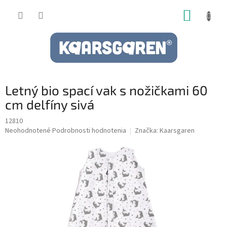
Prejsť
NÁKUP
na
obsah
KOŠÍK
Letný bio spací vak s nožičkami 60
cm delfíny sivá
12810
Priemerné
Neohodnotené
Podrobnosti hodnotenia
Značka:
Kaarsgaren
hodnotenie
produktu
je
0,0
z
5
hviezdičiek.