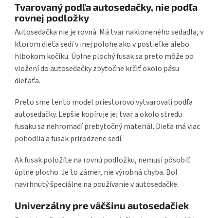
Tvarovaný podľa autosedačky, nie podľa
rovnej podložky
Autosedačka nie je rovná. Má tvar nakloneného sedadla, v
ktorom dieťa sedí v inej polohe ako v postieľke alebo
hlbokom kočíku. Úplne plochý fusak sa preto môže po
vložení do autosedačky zbytočne krčiť okolo pásu
dieťaťa.
Preto sme tento model priestorovo vytvarovali podľa
autosedačky. Lepšie kopíruje jej tvar a okolo stredu
fusaku sa nehromadí prebytočný materiál. Dieťa má viac
pohodlia a fusak prirodzene sedí.
Ak fusak položíte na rovnú podložku, nemusí pôsobiť
úplne plocho. Je to zámer, nie výrobná chyba. Bol
navrhnutý špeciálne na používanie v autosedačke.
Univerzálny pre väčšinu autosedačiek