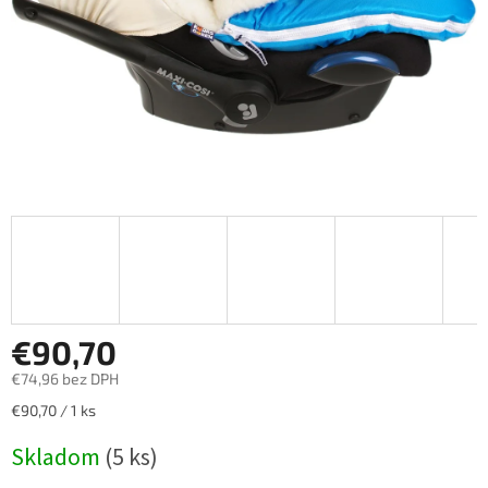
€90,70
€74,96 bez DPH
Jednotková
€90,70 / 1 ks
cena:
Skladom
(5 ks)