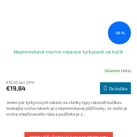
–25 %
Nepremokavé merino rukavice tyrkysové na kočík
Skladom
(4 ks)
Priemerné
hodnotenie
€16,40 bez DPH
produktu
€19,84
je
Do košíka
5,0
z
Jeden pár tyrkysových rukavíc na všetky typy rukoväťi kočíkov.
5
Vonkajšia vrstva rukavíc je z nepremokavej plášťoviny, vo vnútri je
hviezdičiek.
vrstva otepľovacieho rúna a podšívka je z...