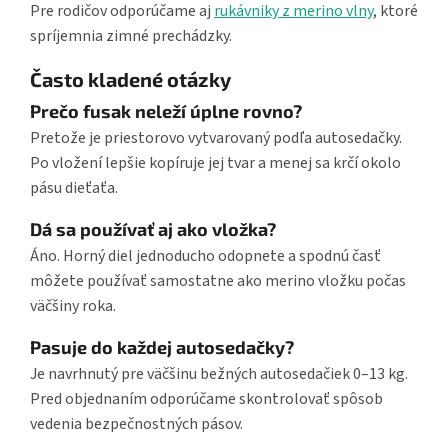
Pre rodičov odporúčame aj
rukávniky z merino vlny
, ktoré
spríjemnia zimné prechádzky.
Často kladené otázky
Prečo fusak neleží úplne rovno?
Pretože je priestorovo vytvarovaný podľa autosedačky.
Po vložení lepšie kopíruje jej tvar a menej sa krčí okolo
pásu dieťaťa.
Dá sa používať aj ako vložka?
Áno. Horný diel jednoducho odopnete a spodnú časť
môžete používať samostatne ako merino vložku počas
väčšiny roka.
Pasuje do každej autosedačky?
Je navrhnutý pre väčšinu bežných autosedačiek 0–13 kg.
Pred objednaním odporúčame skontrolovať spôsob
vedenia bezpečnostných pásov.