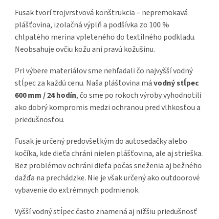
Fusak tvorí trojvrstvová konštrukcia – nepremokavá
plášťovina, izolačná výplň a podšívka zo 100 %
chlpatého merina vpleteného do textilného podkladu.
Neobsahuje ovčiu kožu ani pravú kožušinu.
Pri výbere materiálov sme nehľadali čo najvyšší vodný
stĺpec za každú cenu. Naša plášťovina má
vodný stĺpec
600 mm / 24 hodín
, čo sme po rokoch výroby vyhodnotili
ako dobrý kompromis medzi ochranou pred vlhkosťou a
priedušnosťou.
Fusak je určený predovšetkým do autosedačky alebo
kočíka, kde dieťa chráni nielen plášťovina, ale aj strieška.
Bez problémov ochráni dieťa počas sneženia aj bežného
dažďa na prechádzke. Nie je však určený ako outdoorové
vybavenie do extrémnych podmienok.
Vyšší vodný stĺpec často znamená aj nižšiu priedušnosť