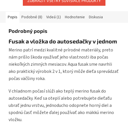
ZOBRAZIŤ VŠETKY SÚVISIACE PRODUKTY
Popis
Podobné (8)
Videá (1)
Hodnotenie
Diskusia
Podrobný popis
Fusak a vložka do autosedačky v jednom
Merino patrí medzi kvalitné prírodné materiály, preto
nám prišlo škoda využívať jeho vlastnosti iba počas
niekoľkých zimných mesiacov. Aqua fusak sme navrhli
ako praktický výrobok 2 v 1, ktorý môže dieťa sprevádzať
počas väčšiny roka.
V chladnom počasí slúži ako teplý merino fusak do
autosedačky. Keď sa oteplí alebo potrebujete dieťaťu
ubrať jednu vrstvu, jednoducho odopnete horný diel a
spodnú časť môžete ďalej používať ako mäkkú merino
vložku.