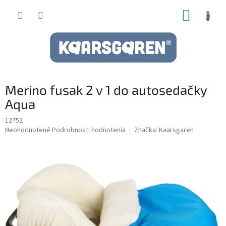
Prejsť
NÁKUP
na
obsah
KOŠÍK
Merino fusak 2 v 1 do autosedačky
Aqua
12752
Priemerné
Neohodnotené
Podrobnosti hodnotenia
Značka:
Kaarsgaren
hodnotenie
produktu
je
0,0
z
5
hviezdičiek.