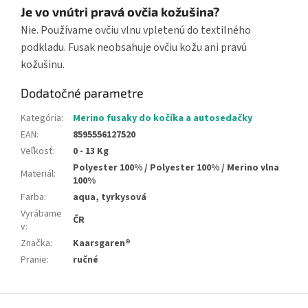
Je vo vnútri pravá ovčia kožušina?
Nie. Používame ovčiu vlnu vpletenú do textilného
podkladu. Fusak neobsahuje ovčiu kožu ani pravú
kožušinu.
Dodatočné parametre
Kategória
:
Merino fusaky do kočíka a autosedačky
EAN
:
8595556127520
Veľkosť
:
0 - 13 Kg
Polyester 100% / Polyester 100% / Merino vlna
Materiál
:
100%
Farba
:
aqua, tyrkysová
Vyrábame
ČR
v
:
Značka
:
Kaarsgaren®
Pranie
:
ručné
Z