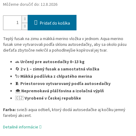
Môžeme doručiť do:
12.8.2026
Pridať do košíka
Teplý fusak na zimu a mäkká merino vložka v jednom. Aqua merino
fusak sme vytvarovali podľa sklonu autosedačky, aby sa okolo pásu
dieťaťa zbytočne nekrčil a pohodlnejšie kopíroval jej tvar.
🚗
Určený pre autosedačky 0–13 kg
🔄
2 v 1 – zimný fusak a samostatná vložka
🐑
Mäkká podšívka z chlpatého merina
🧵
Priestorovo vytvarovaný podľa autosedačky
🌨️
Nepremokavá plášťovina a izolačná výplň
🇨🇿
Vyrobené v Českej republike
Farba:
svieži aqua odtieň, ktorý dodá autosedačke aj kočíku jemný
farebný akcent.
Detailné informácie