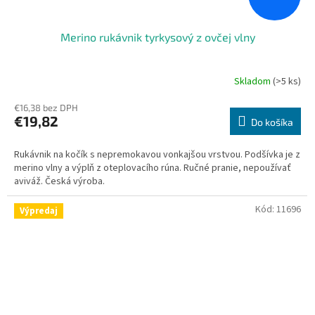
Merino rukávnik tyrkysový z ovčej vlny
Skladom
(>5 ks)
€16,38 bez DPH
€19,82
Do košíka
Rukávnik na kočík s nepremokavou vonkajšou vrstvou. Podšívka je z
merino vlny a výplň z oteplovacího rúna. Ručné pranie, nepoužívať
aviváž. Česká výroba.
Kód:
11696
Výpredaj