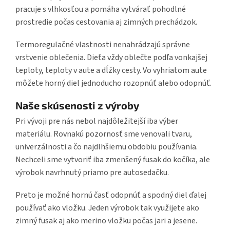
pracuje s vlhkosťou a pomáha vytvárať pohodlné
prostredie počas cestovania aj zimných prechádzok.
Termoregulačné vlastnosti nenahrádzajú správne
vrstvenie oblečenia. Dieťa vždy oblečte podľa vonkajšej
teploty, teploty v aute a dĺžky cesty. Vo vyhriatom aute
môžete horný diel jednoducho rozopnúť alebo odopnúť.
Naše skúsenosti z výroby
Pri vývoji pre nás nebol najdôležitejší iba výber
materiálu. Rovnakú pozornosť sme venovali tvaru,
univerzálnosti a čo najdlhšiemu obdobiu používania.
Nechceli sme vytvoriť iba zmenšený fusak do kočíka, ale
výrobok navrhnutý priamo pre autosedačku.
Preto je možné hornú časť odopnúť a spodný diel ďalej
používať ako vložku. Jeden výrobok tak využijete ako
zimný fusak aj ako merino vložku počas jari a jesene.