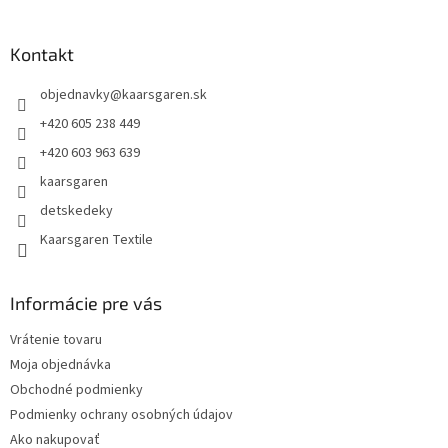
á
p
ä
Kontakt
t
objednavky
@
kaarsgaren.sk
i
e
+420 605 238 449
+420 603 963 639
kaarsgaren
detskedeky
Kaarsgaren Textile
Informácie pre vás
Vrátenie tovaru
Moja objednávka
Obchodné podmienky
Podmienky ochrany osobných údajov
Ako nakupovať