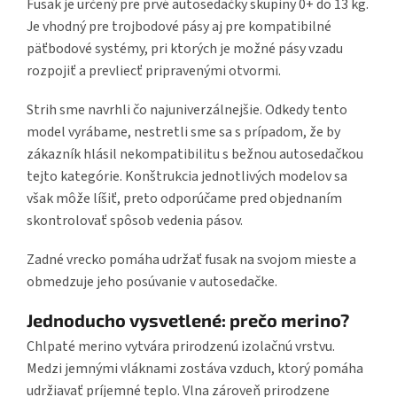
Fusak je určený pre prvé autosedačky skupiny 0+ do 13 kg.
Je vhodný pre trojbodové pásy aj pre kompatibilné
päťbodové systémy, pri ktorých je možné pásy vzadu
rozpojiť a prevliecť pripravenými otvormi.
Strih sme navrhli čo najuniverzálnejšie. Odkedy tento
model vyrábame, nestretli sme sa s prípadom, že by
zákazník hlásil nekompatibilitu s bežnou autosedačkou
tejto kategórie. Konštrukcia jednotlivých modelov sa
však môže líšiť, preto odporúčame pred objednaním
skontrolovať spôsob vedenia pásov.
Zadné vrecko pomáha udržať fusak na svojom mieste a
obmedzuje jeho posúvanie v autosedačke.
Jednoducho vysvetlené: prečo merino?
Chlpaté merino vytvára prirodzenú izolačnú vrstvu.
Medzi jemnými vláknami zostáva vzduch, ktorý pomáha
udržiavať príjemné teplo. Vlna zároveň prirodzene