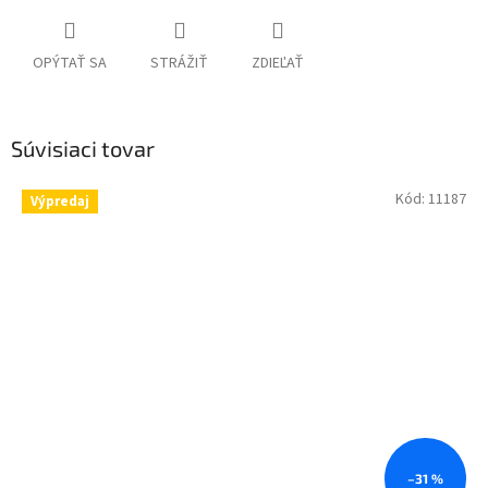
OPÝTAŤ SA
STRÁŽIŤ
ZDIEĽAŤ
Súvisiaci tovar
Kód:
11187
Výpredaj
–31 %