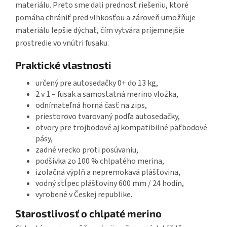
materiálu. Preto sme dali prednosť riešeniu, ktoré
pomáha chrániť pred vlhkosťou a zároveň umožňuje
materiálu lepšie dýchať, čím vytvára príjemnejšie
prostredie vo vnútri fusaku.
Praktické vlastnosti
určený pre autosedačky 0+ do 13 kg,
2 v 1 – fusak a samostatná merino vložka,
odnímateľná horná časť na zips,
priestorovo tvarovaný podľa autosedačky,
otvory pre trojbodové aj kompatibilné päťbodové
pásy,
zadné vrecko proti posúvaniu,
podšívka zo 100 % chlpatého merina,
izolačná výplň a nepremokavá plášťovina,
vodný stĺpec plášťoviny 600 mm / 24 hodín,
vyrobené v Českej republike.
Starostlivosť o chlpaté merino