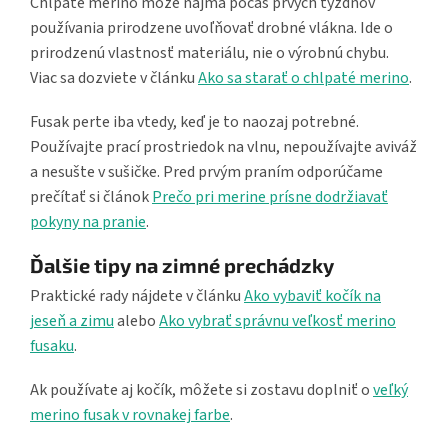
Chlpaté merino môže najmä počas prvých týždňov
používania prirodzene uvoľňovať drobné vlákna. Ide o
prirodzenú vlastnosť materiálu, nie o výrobnú chybu.
Viac sa dozviete v článku
Ako sa starať o chlpaté merino
.
Fusak perte iba vtedy, keď je to naozaj potrebné.
Používajte prací prostriedok na vlnu, nepoužívajte aviváž
a nesušte v sušičke. Pred prvým praním odporúčame
prečítať si článok
Prečo pri merine prísne dodržiavať
pokyny na pranie
.
Ďalšie tipy na zimné prechádzky
Praktické rady nájdete v článku
Ako vybaviť kočík na
jeseň a zimu
alebo
Ako vybrať správnu veľkosť merino
fusaku
.
Ak používate aj kočík, môžete si zostavu doplniť o
veľký
merino fusak v rovnakej farbe
.