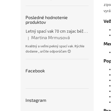
zips
vyrá
Posledné hodnotenie
Veľ
produktov
Letný spací vak 70 cm zajac béžový zips na boku
Martina Mrmusová
|
Hodnotenie produktu je 5 z 5 hviezdičiek.
Mer
Kvalitný a veľmi pekný spací vak. Rýchle
dodanie , určite odporúčam 😊
Pop
Facebook
Instagram
Pra