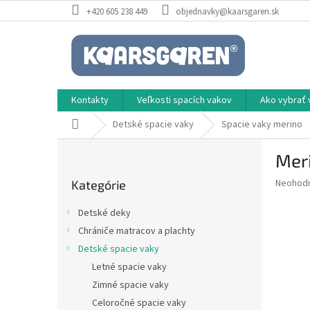
Prejsť
+420 605 238 449
objednavky@kaarsgaren.sk
na
obsah
Kontakty
Veľkosti spacích vakov
Ako vybrať 
Domov
Detské spacie vaky
Spacie vaky merino
B
Meri
o
Preskočiť
č
Priemer
Neohod
Kategórie
kategórie
n
hodnote
ý
produkt
Detské deky
p
je
Chrániče matracov a plachty
0,0
a
z
Detské spacie vaky
n
5
e
Letné spacie vaky
hviezdič
l
Zimné spacie vaky
Celoročné spacie vaky