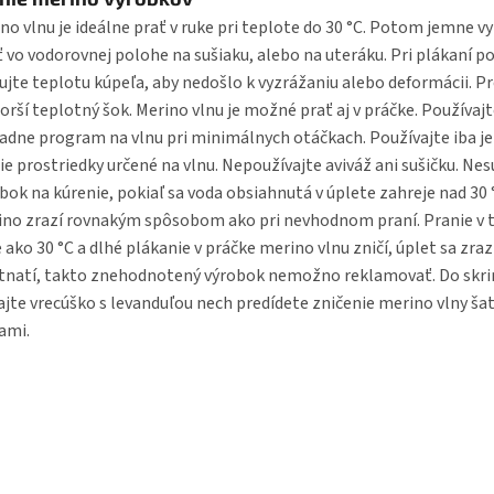
no vlnu je ideálne prať v ruke pri teplote do 30 °C. Potom jemne 
ť vo vodorovnej polohe na sušiaku, alebo na uteráku. Pri plákaní 
ujte teplotu kúpeľa, aby nedošlo k vyzrážaniu alebo deformácii. Pr
orší teplotný šok. Merino vlnu je možné prať aj v práčke. Používaj
adne program na vlnu pri minimálnych otáčkach. Používajte iba 
ie prostriedky určené na vlnu. Nepoužívajte aviváž ani sušičku. Ne
bok na kúrenie, pokiaľ sa voda obsiahnutá v úplete zahreje nad 30 
no zrazí rovnakým spôsobom ako pri nevhodnom praní. Pranie v t
 ako 30 °C a dlhé plákanie v práčke merino vlnu zničí, úplet sa zraz
tnatí, takto znehodnotený výrobok nemožno reklamovať. Do skri
ajte vrecúško s levanduľou nech predídete zničenie merino vlny š
ami.