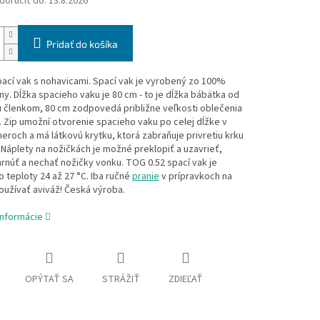
oručiť do:
13.8.2026
Pridať do košíka
ací vak s nohavicami. Spací vak je vyrobený zo 100%
ny. Dĺžka spacieho vaku je 80 cm - to je dĺžka bábätka od
 členkom, 80 cm zodpovedá približne veľkosti oblečenia
. Zip umožní otvorenie spacieho vaku po celej dĺžke v
roch a má látkovú krytku, ktorá zabraňuje privretiu krku
 Náplety na nožičkách je možné preklopiť a uzavrieť,
rnúť a nechať nožičky vonku. TOG 0.52 spací vak je
o teploty 24 až 27 °C. Iba ručné
pranie
v prípravkoch na
oužívať aviváž! Česká výroba.
informácie
OPÝTAŤ SA
STRÁŽIŤ
ZDIEĽAŤ