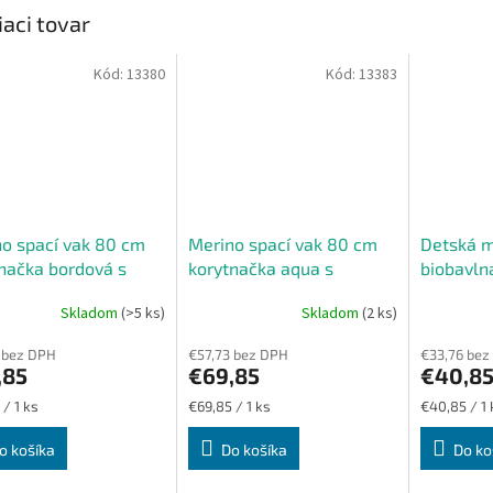
iaci tovar
Kód:
13380
Kód:
13383
o spací vak 80 cm
Merino spací vak 80 cm
Detská m
načka bordová s
korytnačka aqua s
biobavln
čkami
nožičkami
korytnač
Skladom
(>5 ks)
Skladom
(2 ks)
 bez DPH
€57,73 bez DPH
€33,76 bez
,85
€69,85
€40,8
ková
Jednotková
Jednotková
 / 1 ks
€69,85 / 1 ks
€40,85 / 1 
cena:
cena:
o košíka
Do košíka
Do ko