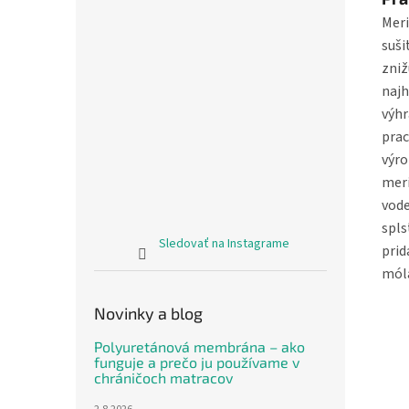
Meri
suši
zniž
najh
výhr
prac
výro
meri
vode
spls
Sledovať na Instagrame
prid
mól
Novinky a blog
Polyuretánová membrána – ako
funguje a prečo ju používame v
chráničoch matracov