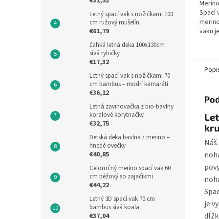
€31,52
Merino
Spací 
Letný spací vak s nožičkami 100
merino
cm ružový mušelín
€61,79
vaku je
bábätk
Ľahká letná deka 100x130cm
80 cm 
sivá rybičky
€17,32
Popi
Letný spací vak s nožičkami 70
cm bambus – modrí kamaráti
€36,12
Pod
Letná zavinovačka z bio-bavlny
koralové korytnačky
Let
€32,75
kr
Detská deka bavlna / merino –
Náš 
hnedé ovečky
noha
€40,85
povy
Celoročný merino spací vak 60
cm béžový so zajačikmi
noha
€44,22
Spac
Letný 3D spací vak 70 cm
je v
bambus sivá koala
dĺžk
€37,04