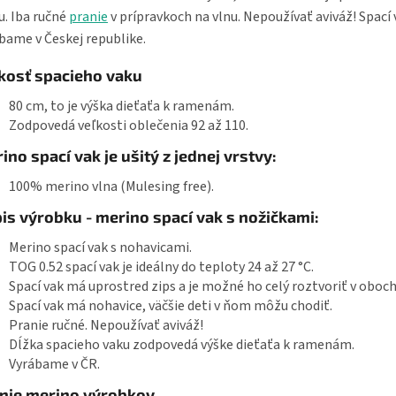
u. Iba ručné
pranie
v prípravkoch na vlnu. Nepoužívať aviváž! Spací 
bame v Českej republike.
kosť spacieho vaku
80 cm, to je výška dieťaťa k ramenám.
Zodpovedá veľkosti oblečenia 92 až 110.
ino spací vak je ušitý z jednej vrstvy:
100% merino vlna (Mulesing free).
is výrobku - merino spací vak s nožičkami:
Merino spací vak s nohavicami.
TOG 0.52 spací vak je ideálny do teploty 24 až 27 °C.
Spací vak má uprostred zips a je možné ho celý roztvoriť v oboc
Spací vak má nohavice, väčšie deti v ňom môžu chodiť.
Pranie ručné. Nepoužívať aviváž!
Dĺžka spacieho vaku zodpovedá výške dieťaťa k ramenám.
Vyrábame v ČR.
nie merino výrobkov