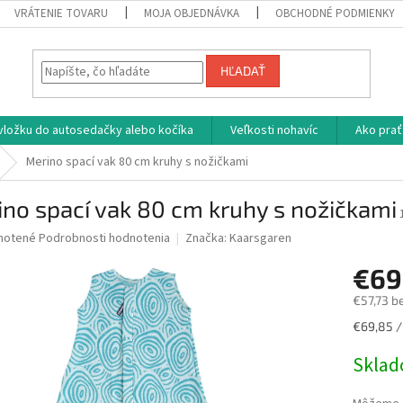
VRÁTENIE TOVARU
MOJA OBJEDNÁVKA
OBCHODNÉ PODMIENKY
HĽADAŤ
vložku do autosedačky alebo kočíka
Veľkosti nohavíc
Ako prať
Merino spací vak 80 cm kruhy s nožičkami
no spací vak 80 cm kruhy s nožičkami
né
notené
Podrobnosti hodnotenia
Značka:
Kaarsgaren
nie
€69
u
€57,73 b
Jednotk
€69,85 / 
cena:
iek.
Skla