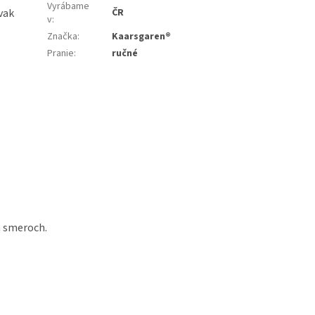
Vyrábame
vak
ČR
v
:
Značka
:
Kaarsgaren®
Pranie
:
ručné
h smeroch.