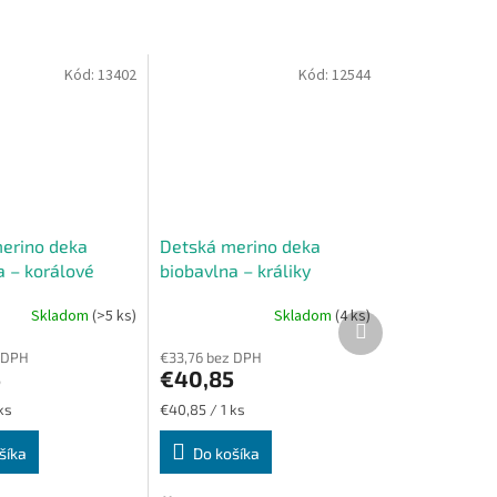
Kód:
13402
Kód:
12544
erino deka
Detská merino deka
a – korálové
biobavlna – králiky
ky
Skladom
(>5 ks)
Skladom
(4 ks)
Ďalší
produkt
 DPH
€33,76 bez DPH
5
€40,85
Jednotková
ks
€40,85 / 1 ks
cena:
šíka
Do košíka