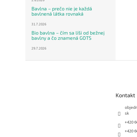
2.8.2026
Bavlna – prečo nie je každá
bavlnená látka rovnaká
31.7.2026
Bio bavlna – čím sa líši od bežnej
bavlny a čo znamená GOTS
29.7.2026
Z
á
p
ä
t
Kontakt
i
e
objed
sk
+420 6
+420 6