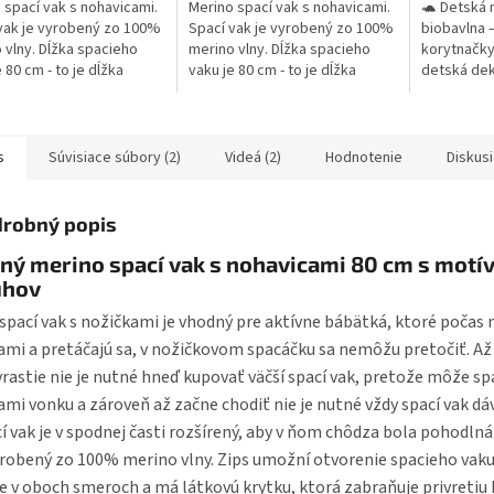
 spací vak s nohavicami.
Merino spací vak s nohavicami.
🐢 Detská 
vak je vyrobený zo 100%
Spací vak je vyrobený zo 100%
biobavlna 
 vlny. Dĺžka spacieho
merino vlny. Dĺžka spacieho
korytnačky
 80 cm - to je dĺžka
vaku je 80 cm - to je dĺžka
detská dek
a od ramien ku členkom,
bábätka od ramien ku členkom,
merino vln
zodpovedá približne...
80 cm zodpovedá približne...
extra jemn
200 g/m² 🛒
s
Súvisiace súbory (2)
Videá (2)
Hodnotenie
Diskusi
robný popis
ný merino spací vak s nohavicami 80 cm s mot
uhov
spací vak s nožičkami je vhodný pre aktívne bábätká, ktoré počas 
mi a pretáčajú sa, v nožičkovom spacáčku sa nemôžu pretočiť. A
rastie nie je nutné hneď kupovať väčší spací vak, pretože môže sp
mi vonku a zároveň až začne chodiť nie je nutné vždy spací vak dáv
í vak je v spodnej časti rozšírený, aby v ňom chôdza bola pohodlná.
yrobený zo 100% merino vlny. Zips umožní otvorenie spacieho vaku
e v oboch smeroch a má látkovú krytku, ktorá zabraňuje privretiu 