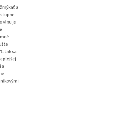
vyžmýkať a
postupne
e vlnu je
te
jemné
sušte
°C tak sa
eplejšej
í a
ne
atníkovými