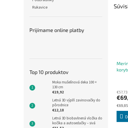
Podbradníky
Súvis
Rukavice
Prijímame online platby
Merin
koryt
Top 10 produktov
noži
Moka mušelínová deka 100 ×
130 cm
€19,92
€57,73
€69
Letná 3D výplň zavinovačky do
pôrodnice
Jednot
€69,85
€12,18
cena:
D
Letná 3D biobavlnená vložka do
kočíka a autosedačky – sivá