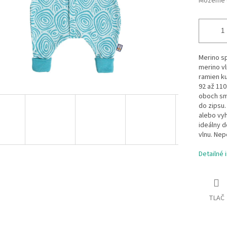
Môžeme d
Merino sp
merino vl
ramien ku
92 až 110
oboch sme
do zipsu.
alebo vyh
ideálny d
vlnu. Nep
Detailné 
TLAČ