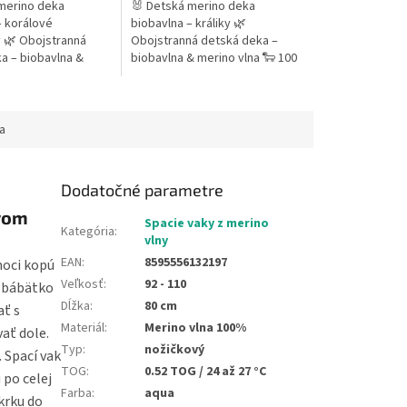
merino deka
🐰 Detská merino deka
– korálové
biobavlna – králiky 🌿
 🌿 Obojstranná
Obojstranná detská deka –
a – biobavlna &
biobavlna & merino vlna 🐑 100
a 🐑 100 % MERINO
% MERINO extra jemné (18,5
é (18,5 µm) – gramáž
µm) – gramáž 200 g/m² 🐰
...
Hravý motív...
a
Dodatočné parametre
ívom
Spacie vaky z merino
Kategória
:
vlny
EAN
:
8595556132197
noci kopú
Veľkosť
:
92 - 110
ž bábätko
Dĺžka
:
80 cm
ať s
Materiál
:
Merino vlna 100%
ať dole.
Typ
:
nožičkový
 Spací vak
TOG
:
0.52 TOG / 24 až 27 °C
 po celej
Farba
:
aqua
krku do