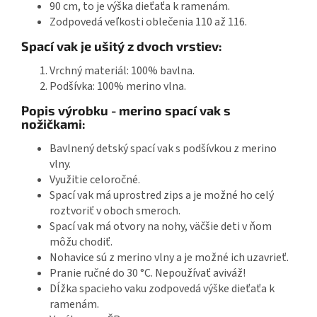
90 cm, to je výška dieťaťa k ramenám.
Zodpovedá veľkosti oblečenia 110 až 116.
Spací vak je ušitý z dvoch vrstiev:
Vrchný materiál: 100% bavlna.
Podšívka: 100% merino vlna.
Popis výrobku - merino spací vak s
nožičkami:
Bavlnený detský spací vak s podšívkou z merino
vlny.
Využitie celoročné.
Spací vak má uprostred zips a je možné ho celý
roztvoriť v oboch smeroch.
Spací vak má otvory na nohy, väčšie deti v ňom
môžu chodiť.
Nohavice sú z merino vlny a je možné ich uzavrieť.
Pranie ručné do 30 °C. Nepoužívať aviváž!
Dĺžka spacieho vaku zodpovedá výške dieťaťa k
ramenám.