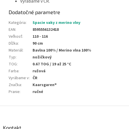
Vyrábame v ČR.
Dodatočné parametre
Kategória
:
Spacie vaky z merino vlny
EAN
:
8595556132418
Veľkosť
:
110 - 116
Dĺžka
:
90 cm
Materiál
:
Bavlna 100% / Merino vlna 100%
Typ
:
nožičkový
TOG
:
0.67 TOG / 19 až 25 °C
Farba
:
ružová
Vyrábame v
:
ČR
Značka
:
Kaarsgaren®
Pranie
:
ručné
Z
á
p
ä
Kontakt