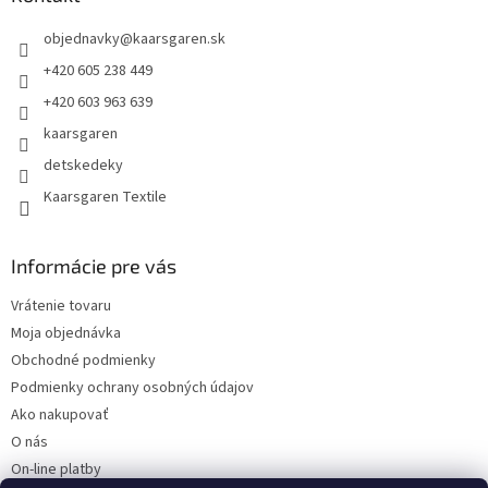
t
objednavky
@
kaarsgaren.sk
i
e
+420 605 238 449
+420 603 963 639
kaarsgaren
detskedeky
Kaarsgaren Textile
Informácie pre vás
Vrátenie tovaru
Moja objednávka
Obchodné podmienky
Podmienky ochrany osobných údajov
Ako nakupovať
O nás
On-line platby