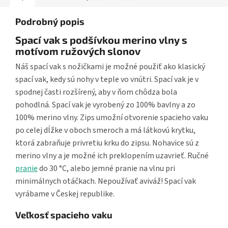
Podrobný popis
Spací vak s podšívkou merino vlny s
motívom ružových slonov
Náš spací vak s nožičkami je možné použiť ako klasický
spací vak, kedy sú nohy v teple vo vnútri. Spací vak je v
spodnej časti rozšírený, aby v ňom chôdza bola
pohodlná. Spací vak je vyrobený zo 100% bavlny a zo
100% merino vlny. Zips umožní otvorenie spacieho vaku
po celej dĺžke v oboch smeroch a má látkovú krytku,
ktorá zabraňuje privretiu krku do zipsu. Nohavice sú z
merino vlny a je možné ich preklopením uzavrieť. Ručné
pranie
do 30 °C, alebo jemné pranie na vlnu pri
minimálnych otáčkach. Nepoužívať aviváž! Spací vak
vyrábame v Českej republike.
Veľkosť spacieho vaku