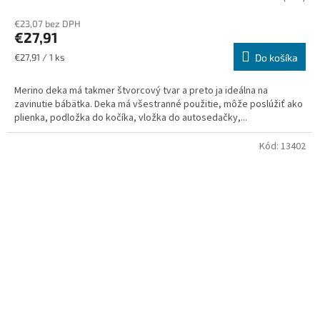
€23,07 bez DPH
€27,91
Jednotková
€27,91 / 1 ks
Do košíka
cena:
Merino deka má takmer štvorcový tvar a preto ja ideálna na
zavinutie bábätka. Deka má všestranné použitie, môže poslúžiť ako
plienka, podložka do kočíka, vložka do autosedačky,...
Kód:
13402