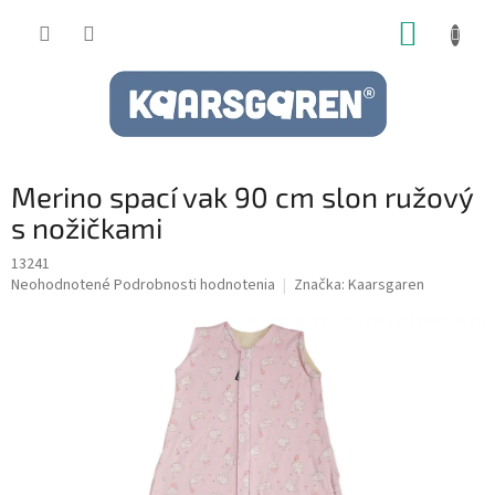
Prejsť
NÁKUP
na
obsah
KOŠÍK
Merino spací vak 90 cm slon ružový
s nožičkami
13241
Priemerné
Neohodnotené
Podrobnosti hodnotenia
Značka:
Kaarsgaren
hodnotenie
produktu
je
0,0
z
5
hviezdičiek.