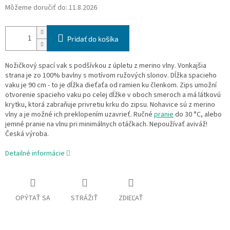
Môžeme doručiť do:
11.8.2026
Pridať do košíka
Nožičkový spací vak s podšívkou z úpletu z merino vlny. Vonkajšia
strana je zo 100% bavlny s motívom ružových slonov. Dĺžka spacieho
vaku je 90 cm - to je dĺžka
dieťaťa
od ramien ku členkom. Zips umožní
otvorenie spacieho vaku po celej dĺžke v oboch smeroch a má látkovú
krytku, ktorá zabraňuje privretiu krku do zipsu. Nohavice sú z merino
vlny a je možné ich preklopením uzavrieť. Ručné
pranie
do 30 °C, alebo
jemné pranie na vlnu pri minimálnych otáčkach. Nepoužívať aviváž!
Česká výroba.
Detailné informácie
OPÝTAŤ SA
STRÁŽIŤ
ZDIEĽAŤ