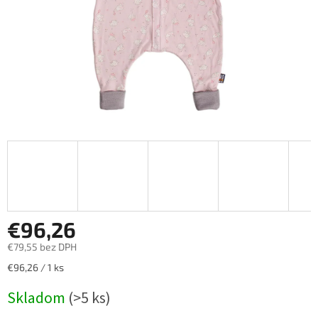
€96,26
€79,55 bez DPH
Jednotková
€96,26 / 1 ks
cena:
Skladom
(>5 ks)