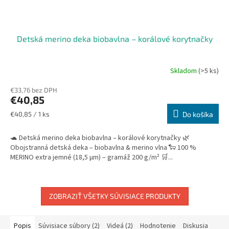
Detská merino deka biobavlna – korálové korytnačky
Skladom
(>5 ks)
€33,76 bez DPH
€40,85
Jednotková
€40,85 / 1 ks
Do košíka
cena:
🐢 Detská merino deka biobavlna – korálové korytnačky 🌿
Obojstranná detská deka – biobavlna & merino vlna 🐑 100 %
MERINO extra jemné (18,5 µm) – gramáž 200 g/m² 🛒...
ZOBRAZIŤ VŠETKY SÚVISIACE PRODUKTY
Popis
Súvisiace súbory (2)
Videá (2)
Hodnotenie
Diskusia