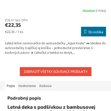
Skladom
(>5 ks)
€18,47 bez DPH
€22,35
Jednotková
€22,35 / 1 ks
Do košíka
cena:
Ľahká letná zavinovačka do autosedačky „Aqua Koala“ 🚗 Ideálna do
autosedačky (vajíčka) aj kočíka – jednoduché prevlečenie 3-
bodových pásov ☀️ Ľahučká a hebká na dotyk,...
ZOBRAZIŤ VŠETKY SÚVISIACE PRODUKTY
Popis
Hodnotenie
Diskusia
Podrobný popis
Letná deka s podšívkou z bambusovej