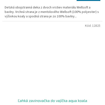
cena:
Detská obojstranná deka z dvoch vrstiev materiálu Wellsoft a
bavlny. Vrchná strana je z mentolového Wellsoft (100% polyester) s
výšivkou koaly a spodná strana je zo 100% bavlny...
Kód:
12825
Ľahká zavinovačka do vajíčka aqua koala