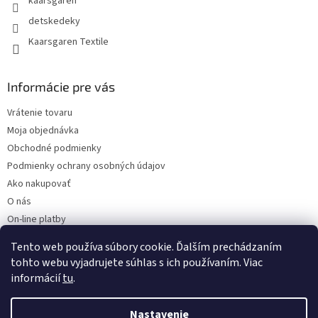
kaarsgaren
detskedeky
Kaarsgaren Textile
Informácie pre vás
Vrátenie tovaru
Moja objednávka
Obchodné podmienky
Podmienky ochrany osobných údajov
Ako nakupovať
O nás
On-line platby
Doklady k stiahnutiu
Tento web používa súbory cookie. Ďalším prechádzaním
Čo dať do kočíka v zime?
tohto webu vyjadrujete súhlas s ich používaním. Viac
informácií
tu
.
Nastavenie