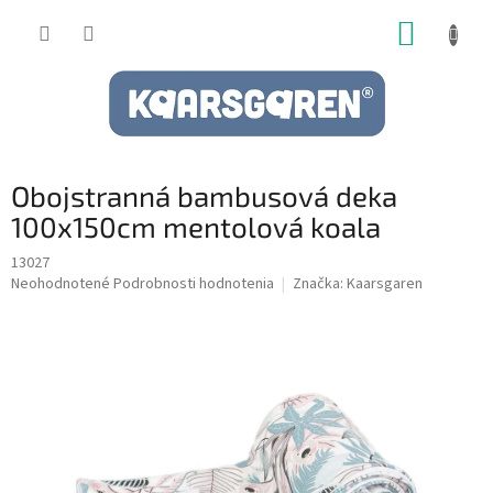
Prejsť
NÁKUP
na
obsah
KOŠÍK
Obojstranná bambusová deka
100x150cm mentolová koala
13027
Priemerné
Neohodnotené
Podrobnosti hodnotenia
Značka:
Kaarsgaren
hodnotenie
produktu
je
0,0
z
5
hviezdičiek.