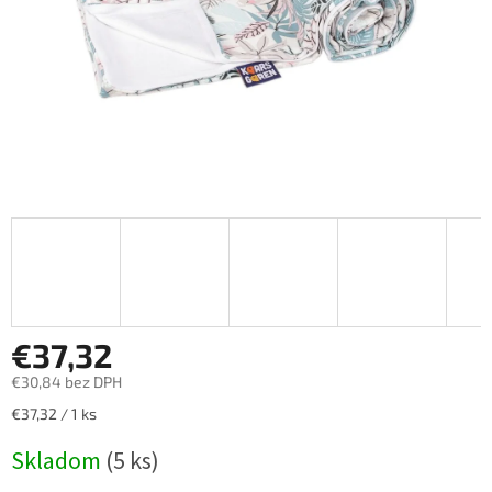
€37,32
€30,84 bez DPH
Jednotková
€37,32 / 1 ks
cena:
Skladom
(5 ks)