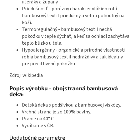
uteráky a župany.
Priedušnosť - porézny charakter vlákien robí
bambusový textil priedušný a veľmi pohodlný na
koži.
Termoregulačný - bambusový textil nechá
pokožku v teple dýchať, a keď sa ochladí zachytáva
teplo blízko u tela.
Hypoalergénny - organické a prírodné vlastnosti
robia bambusový textil nedráždivý a tak ideálny
pre precitlivenú pokožku.
Zdroj: wikipedia
Popis výrobku - obojstranná bambusová
deka:
Detská deka s podšívkou z bambusovej viskózy.
Vrchná strana je zo 100% bavlny.
Pranie na 40° C.
Vyrábame v ČR.
Dodatočné parametre