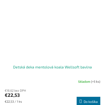
Detská deka mentolová koala Wellsoft bavlna
Skladom
(>5 ks)
€18,62 bez DPH
€22,53
Jednotková
€22,53 / 1 ks
Do košíka