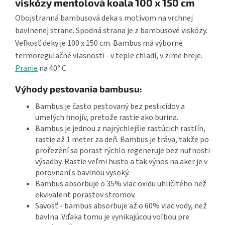
viskózy mentolová koala 100 x 150 cm
Obojstranná bambusová deka s motívom na vrchnej
bavlnenej strane. Spodná strana je z bambusové viskózy.
Veľkosť deky je 100 x 150 cm. Bambus má výborné
termoregulačné vlasnosti - v teple chladí, v zime hreje.
Pranie
na 40° C.
Výhody pestovania bambusu:
Bambus je často pestovaný bez pesticídov a
umelých hnojív, pretože rastie ako burina.
Bambus je jednou z najrýchlejšie rastúcich rastlín,
rastie až 1 meter za deň. Bambus je tráva, takže po
prořezéní sa porast rýchlo regeneruje bez nutnosti
výsadby. Rastie veľmi husto a tak výnos na aker je v
porovnaní s bavlnou vysoký.
Bambus absorbuje o 35% viac oxidu uhličitého než
ekvivalent porastov stromov.
Savosť - bambus absorbuje až o 60% viac vody, než
bavlna. Vďaka tomu je vynikajúcou voľbou pre