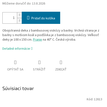
Môžeme doručiť do:
13.8.2026
Pridať do košíka
Obojstranná deka z bambusovej viskózy a bavlny. Vrchná strana je z
bavlny s motívom koál a podšívka je z bambusovej viskózy. Veľkosť
deky je 100 x 150 cm.
Pranie
na 40° C. Česká výroba.
Detailné informácie
OPÝTAŤ SA
STRÁŽIŤ
ZDIEĽAŤ
Súvisiaci tovar
Kód:
12613