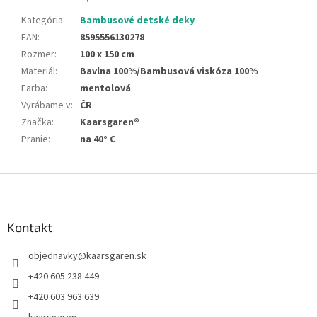
Kategória
:
Bambusové detské deky
EAN
:
8595556130278
Rozmer
:
100 x 150 cm
Materiál
:
Bavlna 100%/Bambusová viskóza 100%
Farba
:
mentolová
Vyrábame v
:
ČR
Značka
:
Kaarsgaren®
Pranie
:
na 40° C
Z
á
p
ä
Kontakt
t
objednavky
@
kaarsgaren.sk
i
e
+420 605 238 449
+420 603 963 639