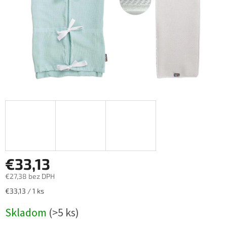
€33,13
€27,38 bez DPH
Jednotková
€33,13 / 1 ks
cena:
Skladom
(>5 ks)