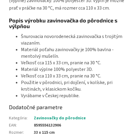
(výplne) zavinovačky: 100% polyester 3D. Výplň je možné
prať v práčke na 30 °C, má rozmer cca 110 x 33 cm.
Popis výrobku zavinovačka do pôrodnice s
výlpňou
Šnurovacia novorodenecká zavinovačka s trojitým
viazaním.
Materiál poťahu zavinovačky je 100% bavlna -
mentolvý mušelín.
Veľkosť cca 115 x 33 cm, pranie na 30 °C.
Materiál výplne 100% polyester 3D.
Veľkosť cca 110 x 33 cm, pranie na 30 °C.
Použitie v pôrodnici, pri dojčení, v kolíske, pri
krstinách, v klasickom kočíku.
Vyrábame v Českej republike.
Dodatočné parametre
Kategória
:
Zavinovačky do pôrodnice
EAN
:
8595556132906
Rozmer
:
33 x 115 cm