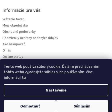
Informácie pre vás
Vrátenie tovaru
Moja objednávka
Obchodné podmienky
Podmienky ochrany osobných údajov
Ako nakupovať
O nás
On-line platby
Doklady k stiahnutiu
Tento web používa súbory cookie. Ďalším prechádzaním
Čo dať do kočíka v zime?
tohto webu vyjadrujete súhlas s ich používaním. Viac
informácií
tu
.
Nastavenie
Vytvoril Shoptet
Odmietnuť
Súhlasím
Copyright 2026
Kaarsgaren.sk
. Všetky práva vyhradené.