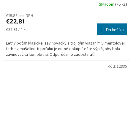
Skladom
(>5 ks)
€18,85 bez DPH
€22,81
Jednotková
€22,81 / 1 ks
Do košíka
cena:
Letný poťah klasickej zavinovačky s trojitým viazaním v mentolovej
farbe z mušelínu. K poťahu je nutné dokúpiť ešte výplň, aby bola
zavinovačka kompletná. Odporúčame zaobstarať...
Kód:
12935