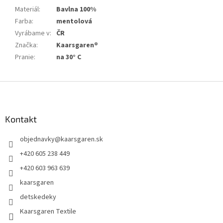
Materiál
:
Bavlna 100%
Farba
:
mentolová
Vyrábame v
:
ČR
Značka
:
Kaarsgaren®
Pranie
:
na 30° C
Z
á
p
ä
Kontakt
t
objednavky
@
kaarsgaren.sk
i
e
+420 605 238 449
+420 603 963 639
kaarsgaren
detskedeky
Kaarsgaren Textile