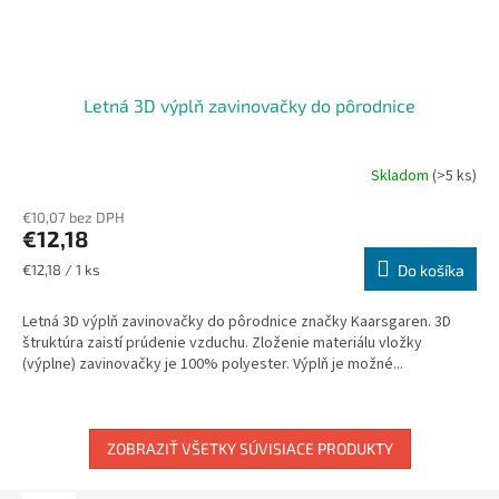
Letná 3D výplň zavinovačky do pôrodnice
Skladom
(>5 ks)
Priemerné
hodnotenie
€10,07 bez DPH
produktu
€12,18
je
5,0
Jednotková
€12,18 / 1 ks
Do košíka
z
cena:
5
Letná 3D výplň zavinovačky do pôrodnice značky Kaarsgaren. 3D
hviezdičiek.
štruktúra zaistí prúdenie vzduchu. Zloženie materiálu vložky
(výplne) zavinovačky je 100% polyester. Výplň je možné...
ZOBRAZIŤ VŠETKY SÚVISIACE PRODUKTY