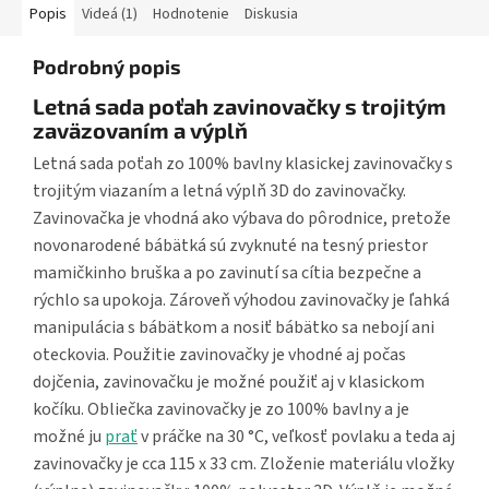
Popis
Videá (1)
Hodnotenie
Diskusia
Podrobný popis
Letná sada poťah zavinovačky s trojitým
zaväzovaním a výplň
Letná sada poťah zo 100% bavlny klasickej zavinovačky s
trojitým viazaním a letná výplň 3D do zavinovačky.
Zavinovačka je vhodná ako výbava do pôrodnice, pretože
novonarodené bábätká sú zvyknuté na tesný priestor
mamičkinho bruška a po zavinutí sa cítia bezpečne a
rýchlo sa upokoja. Zároveň výhodou zavinovačky je ľahká
manipulácia s bábätkom a nosiť bábätko sa nebojí ani
oteckovia. Použitie zavinovačky je vhodné aj počas
dojčenia, zavinovačku je možné použiť aj v klasickom
kočíku. Obliečka zavinovačky je zo 100% bavlny a je
možné ju
prať
v práčke na 30 °C, veľkosť povlaku a teda aj
zavinovačky je cca 115 x 33 cm. Zloženie materiálu vložky