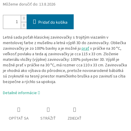
Môžeme doručiť do:
13.8.2026
Pridať do košíka
Letná sada poťah klasickej zavinovačky s trojitým viazaním v
mentolovej farbe z mušelínu a letná výplň 3D do zavinovačky. Obliečka
zavinovačky je zo 100% bavlny a je možné ju
prať
v práčke na 30 °C,
veľkosť povlaku a teda aj zavinovačky je cca 115 x 33 cm. Zloženie
materiálu vložky (výplne) zavinovačky: 100% polyester 3D. Výplň je
možné prať v práčke na 30 °C, má rozmer cca 110 x 33 cm. Zavinovačka
je vhodná ako výbava do pôrodnice, pretože novonarodené bábätká
sú zvyknuté na tesný priestor mamičkinho bruška a po zavinutí sa cítia
bezpečne a rýchlo sa upokoja.
Detailné informácie
OPÝTAŤ SA
STRÁŽIŤ
ZDIEĽAŤ