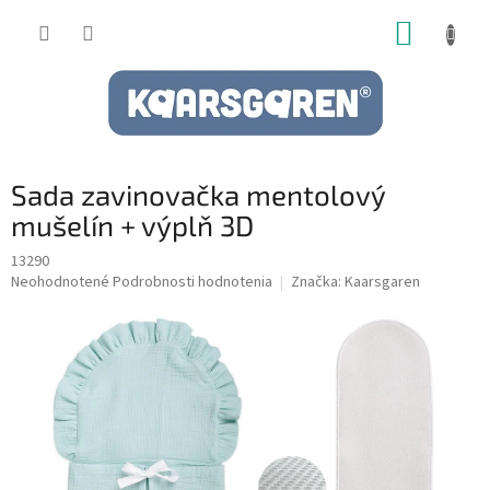
Prejsť
NÁKUP
na
obsah
KOŠÍK
Sada zavinovačka mentolový
mušelín + výplň 3D
13290
Priemerné
Neohodnotené
Podrobnosti hodnotenia
Značka:
Kaarsgaren
hodnotenie
produktu
je
0,0
z
5
hviezdičiek.