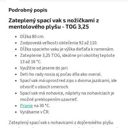
Podrobný popis
Zateplený spací vak s nožičkami z
mentolového plyšu - TOG 3,25
Dĺžka 80 cm.
Zodpovedá veľkosti oblečenia 92 až 110.
Dĺžka spacieho vaku je výška dieťaťa k ramenám.
Zateplenie 3,25 TOG, ideálne pri okolitej teplote
13 až 16 °C.
Využitie od jesene do jari.
Deti ho rady nosia aj počas dňa ako overal.
Spací vak má uprostred zips s dvoma jazdcami, ide
otvoriť v oboch smeroch.
Spací vak má nohavice, náplety na nohaviciach je
možné preklopením uzavrieť.
Pranie
na 30 °C.
Vyrábame v ČR.
Zateplený spací vak s nohavicami z dojčenského plyšu.