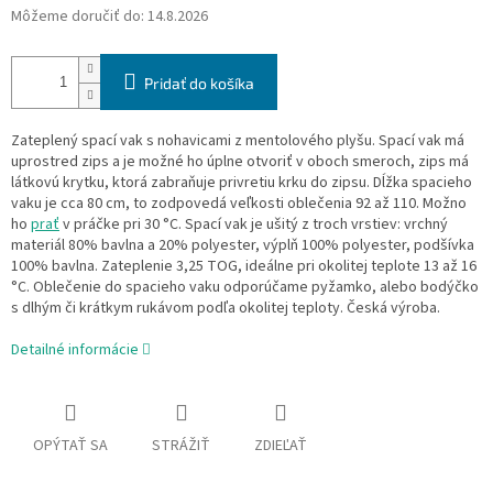
Môžeme doručiť do:
14.8.2026
Pridať do košíka
Zateplený spací vak s nohavicami z mentolového plyšu. Spací vak má
uprostred zips a je možné ho úplne otvoriť v oboch smeroch, zips má
látkovú krytku, ktorá zabraňuje privretiu krku do zipsu. Dĺžka spacieho
vaku je cca 80 cm, to zodpovedá veľkosti oblečenia 92 až 110. Možno
ho
prať
v práčke pri 30 °C. Spací vak je ušitý z troch vrstiev: vrchný
materiál 80% bavlna a 20% polyester, výplň 100% polyester, podšívka
100% bavlna. Zateplenie 3,25 TOG, ideálne pri okolitej teplote 13 až 16
°C. Oblečenie do spacieho vaku odporúčame pyžamko, alebo bodýčko
s dlhým či krátkym rukávom podľa okolitej teploty. Česká výroba.
Detailné informácie
OPÝTAŤ SA
STRÁŽIŤ
ZDIEĽAŤ