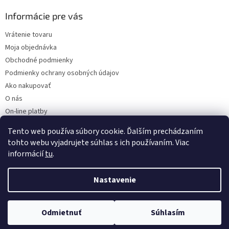
Informácie pre vás
Vrátenie tovaru
Moja objednávka
Obchodné podmienky
Podmienky ochrany osobných údajov
Ako nakupovať
O nás
On-line platby
Doklady k stiahnutiu
Tento web používa súbory cookie. Ďalším prechádzaním
Čo dať do kočíka v zime?
tohto webu vyjadrujete súhlas s ich používaním. Viac
informácií
tu
.
Nastavenie
Vytvoril Shoptet
Odmietnuť
Súhlasím
Copyright 2026
Kaarsgaren.sk
. Všetky práva vyhradené.