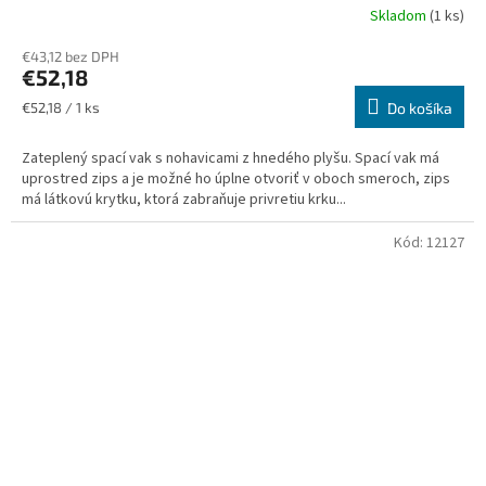
Skladom
(1 ks)
€43,12 bez DPH
€52,18
Jednotková
€52,18 / 1 ks
Do košíka
cena:
Zateplený spací vak s nohavicami z hnedého plyšu. Spací vak má
uprostred zips a je možné ho úplne otvoriť v oboch smeroch, zips
má látkovú krytku, ktorá zabraňuje privretiu krku...
Kód:
12127