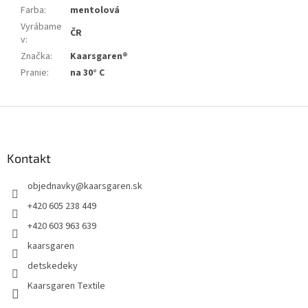
Farba
:
mentolová
Vyrábame
ČR
v
:
Značka
:
Kaarsgaren®
Pranie
:
na 30° C
Z
á
p
ä
Kontakt
t
objednavky
@
kaarsgaren.sk
i
e
+420 605 238 449
+420 603 963 639
kaarsgaren
detskedeky
Kaarsgaren Textile