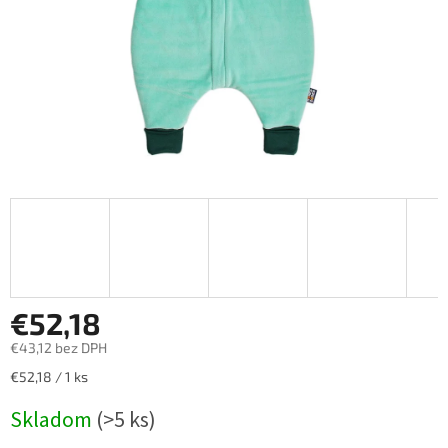
€52,18
€43,12 bez DPH
Jednotková
€52,18 / 1 ks
cena:
Skladom
(>5 ks)