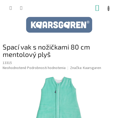
Prejsť
NÁKUP
na
obsah
KOŠÍK
Spací vak s nožičkami 80 cm
mentolový plyš
13315
Priemerné
Neohodnotené
Podrobnosti hodnotenia
Značka:
Kaarsgaren
hodnotenie
produktu
je
0,0
z
5
hviezdičiek.