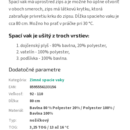
Spací vak má uprostred zips a je možné ho úplne otvoriť
v oboch smeroch, zips má látkovú krytku, ktorá
zabraňuje privretiu krku do zipsu. Dĺžka spacieho vaku je
cca 80 cm. Možno ho prať v práčke pri 30 °C.
Spací vak je ušitý z troch vrstiev:
dojčenský plyš - 80% bavlna, 20% polyester,
vatelín - 100% polyester,
podšívka - 100% bavlna.
Dodatočné parametre
Kategória
:
Zimné spacie vaky
EAN
:
8595556133156
Veľkosť
:
92 - 110
Dĺžka
:
80 cm
Bavlna 80 % Polyester 20% / Polyester 100% /
Materiál
:
Bavlna 100%
Typ
:
nožičkový
TOG
:
3,25 TOG / 13 až 16 °C