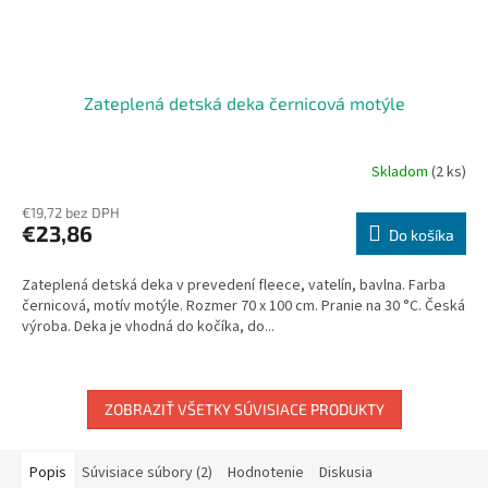
Zateplená detská deka černicová motýle
Skladom
(2 ks)
€19,72 bez DPH
€23,86
Do košíka
Zateplená detská deka v prevedení fleece, vatelín, bavlna. Farba
černicová, motív motýle. Rozmer 70 x 100 cm. Pranie na 30 °C. Česká
výroba. Deka je vhodná do kočíka, do...
ZOBRAZIŤ VŠETKY SÚVISIACE PRODUKTY
Popis
Súvisiace súbory (2)
Hodnotenie
Diskusia