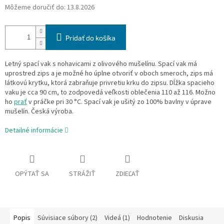
Môžeme doručiť do:
13.8.2026
Pridať do košíka
Letný spací vak s nohavicami z olivového mušelínu. Spací vak má
uprostred zips a je možné ho úplne otvoriť v oboch smeroch, zips má
látkovú krytku, ktorá zabraňuje privretiu krku do zipsu. Dĺžka spacieho
vaku je cca 90 cm, to zodpovedá veľkosti oblečenia 110 až 116. Možno
ho
prať
v práčke pri 30 °C. Spací vak je ušitý zo 100% bavlny v úprave
mušelín. Česká výroba.
Detailné informácie
OPÝTAŤ SA
STRÁŽIŤ
ZDIEĽAŤ
Popis
Súvisiace súbory (2)
Videá (1)
Hodnotenie
Diskusia