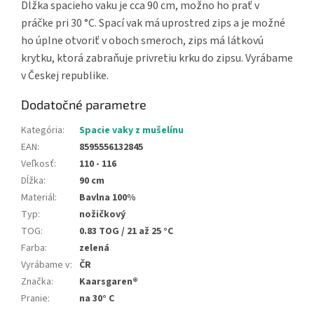
Dĺžka spacieho vaku je cca 90 cm, možno ho prať v
práčke pri 30 °C. Spací vak má uprostred zips a je možné
ho úplne otvoriť v oboch smeroch, zips má látkovú
krytku, ktorá zabraňuje privretiu krku do zipsu. Vyrábame
v Českej republike.
Dodatočné parametre
Kategória
:
Spacie vaky z mušelínu
EAN
:
8595556132845
Veľkosť
:
110 - 116
Dĺžka
:
90 cm
Materiál
:
Bavlna 100%
Typ
:
nožičkový
TOG
:
0.83 TOG / 21 až 25 °C
Farba
:
zelená
Vyrábame v
:
ČR
Značka
:
Kaarsgaren®
Pranie
:
na 30° C