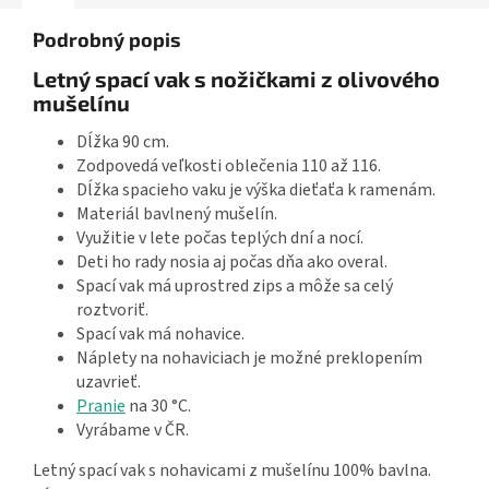
Podrobný popis
Letný spací vak s nožičkami z olivového
mušelínu
Dĺžka 90 cm.
Zodpovedá veľkosti oblečenia 110 až 116.
Dĺžka spacieho vaku je výška dieťaťa k ramenám.
Materiál bavlnený mušelín.
Využitie v lete počas teplých dní a nocí.
Deti ho rady nosia aj počas dňa ako overal.
Spací vak má uprostred zips a môže sa celý
roztvoriť.
Spací vak má nohavice.
Náplety na nohaviciach je možné preklopením
uzavrieť.
Pranie
na 30 °C.
Vyrábame v ČR.
Letný spací vak s nohavicami z mušelínu 100% bavlna.