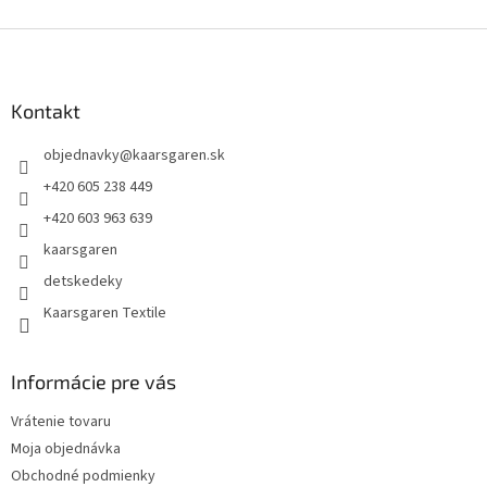
Z
á
p
ä
Kontakt
t
objednavky
@
kaarsgaren.sk
i
e
+420 605 238 449
+420 603 963 639
kaarsgaren
detskedeky
Kaarsgaren Textile
Informácie pre vás
Vrátenie tovaru
Moja objednávka
Obchodné podmienky