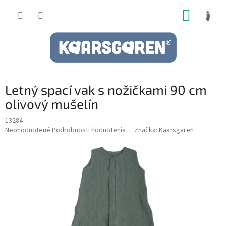
Prejsť
NÁKUP
na
obsah
KOŠÍK
Letný spací vak s nožičkami 90 cm
olivový mušelín
13284
Priemerné
Neohodnotené
Podrobnosti hodnotenia
Značka:
Kaarsgaren
hodnotenie
produktu
je
0,0
z
5
hviezdičiek.