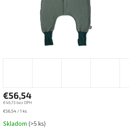
€56,54
€46,73 bez DPH
Jednotková
€56,54 / 1 ks
cena:
Skladom
(>5 ks)