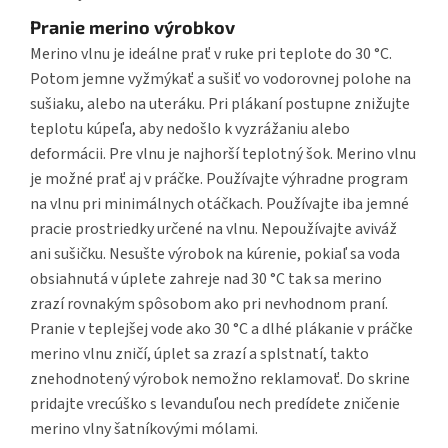
Pranie merino výrobkov
Merino vlnu je ideálne prať v ruke pri teplote do 30 °C.
Potom jemne vyžmýkať a sušiť vo vodorovnej polohe na
sušiaku, alebo na uteráku. Pri plákaní postupne znižujte
teplotu kúpeľa, aby nedošlo k vyzrážaniu alebo
deformácii. Pre vlnu je najhorší teplotný šok. Merino vlnu
je možné prať aj v práčke. Používajte výhradne program
na vlnu pri minimálnych otáčkach. Používajte iba jemné
pracie prostriedky určené na vlnu. Nepoužívajte aviváž
ani sušičku. Nesušte výrobok na kúrenie, pokiaľ sa voda
obsiahnutá v úplete zahreje nad 30 °C tak sa merino
zrazí rovnakým spôsobom ako pri nevhodnom praní.
Pranie v teplejšej vode ako 30 °C a dlhé plákanie v práčke
merino vlnu zničí, úplet sa zrazí a splstnatí, takto
znehodnotený výrobok nemožno reklamovať. Do skrine
pridajte vrecúško s levanduľou nech predídete zničenie
merino vlny šatníkovými mólami.