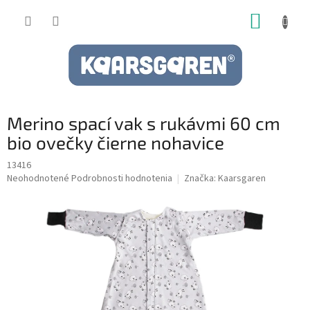
Prejsť
NÁKUP
na
obsah
KOŠÍK
Merino spací vak s rukávmi 60 cm
bio ovečky čierne nohavice
13416
Priemerné
Neohodnotené
Podrobnosti hodnotenia
Značka:
Kaarsgaren
hodnotenie
produktu
je
0,0
z
5
hviezdičiek.