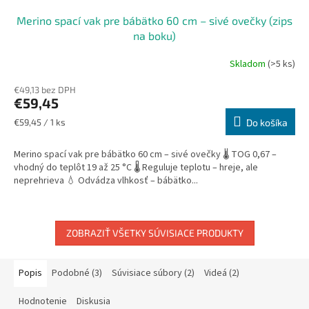
Merino spací vak pre bábätko 60 cm – sivé ovečky (zips
na boku)
Skladom
(>5 ks)
€49,13 bez DPH
€59,45
Jednotková
€59,45 / 1 ks
Do košíka
cena:
Merino spací vak pre bábätko 60 cm – sivé ovečky 🌡️ TOG 0,67 –
vhodný do teplôt 19 až 25 °C 🌡️ Reguluje teplotu – hreje, ale
neprehrieva 💧 Odvádza vlhkosť – bábätko...
ZOBRAZIŤ VŠETKY SÚVISIACE PRODUKTY
Popis
Podobné (3)
Súvisiace súbory (2)
Videá (2)
Hodnotenie
Diskusia