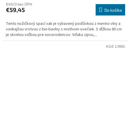
€49,13 bez DPH
€59,45
Do košíka
Tento nožičkový spací vak je vybavený podšívkou z merino vlny a
vonkajšou vrstvou z bio-bavlny s motívom ovečiek. S dĺžkou 60 cm
je skvelou voľbou pre novorodencov. Vďaka zipsu,...
Kód:
13661