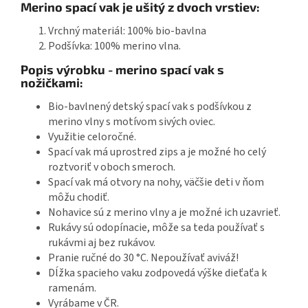
Merino spací vak je ušitý z dvoch vrstiev:
Vrchný materiál: 100% bio-bavlna
Podšívka: 100% merino vlna.
Popis výrobku - merino spací vak s
nožičkami:
Bio-bavlnený detský spací vak s podšívkou z
merino vlny s motívom sivých oviec.
Využitie celoročné.
Spací vak má uprostred zips a je možné ho celý
roztvoriť v oboch smeroch.
Spací vak má otvory na nohy, väčšie deti v ňom
môžu chodiť.
Nohavice sú z merino vlny a je možné ich uzavrieť.
Rukávy sú odopínacie, môže sa teda používať s
rukávmi aj bez rukávov.
Pranie ručné do 30 °C. Nepoužívať aviváž!
Dĺžka spacieho vaku zodpovedá výške dieťaťa k
ramenám.
Vyrábame v ČR.