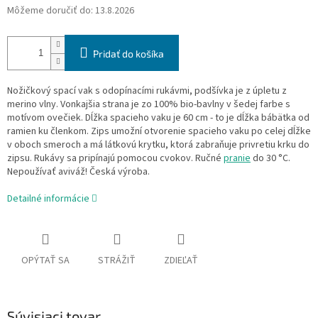
Môžeme doručiť do:
13.8.2026
Pridať do košíka
Nožičkový spací vak s odopínacími rukávmi, podšívka je z úpletu z
merino vlny. Vonkajšia strana je zo 100% bio-bavlny v šedej farbe s
motívom ovečiek. Dĺžka spacieho vaku je 60 cm - to je dĺžka bábätka od
ramien ku členkom. Zips umožní otvorenie spacieho vaku po celej dĺžke
v oboch smeroch a má látkovú krytku, ktorá zabraňuje privretiu krku do
zipsu. Rukávy sa pripínajú pomocou cvokov. Ručné
pranie
do 30 °C.
Nepoužívať aviváž! Česká výroba.
Detailné informácie
OPÝTAŤ SA
STRÁŽIŤ
ZDIEĽAŤ
Súvisiaci tovar