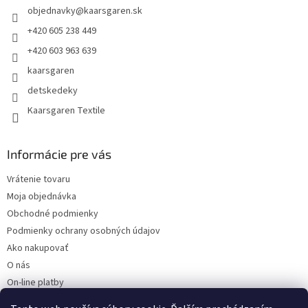
objednavky
@
kaarsgaren.sk
i
e
+420 605 238 449
+420 603 963 639
kaarsgaren
detskedeky
Kaarsgaren Textile
Informácie pre vás
Vrátenie tovaru
Moja objednávka
Obchodné podmienky
Podmienky ochrany osobných údajov
Ako nakupovať
O nás
On-line platby
Doklady k stiahnutiu