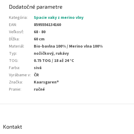
Dodatočné parametre
Kategória
:
Spacie vaky z merino vlny
EAN
:
8595556134160
Veľkosť
:
68 - 80
Dĺžka
:
60 cm
Materiál
:
Bio-bavlna 100% / Merino vlna 100%
Typ
:
nožičkový, rukávy
TOG
:
0.75 TOG / 18 až 24 °C
Farba
:
sivá
Vyrábame v
:
ČR
Značka
:
Kaarsgaren®
Pranie
:
ručné
Z
á
p
ä
Kontakt
t