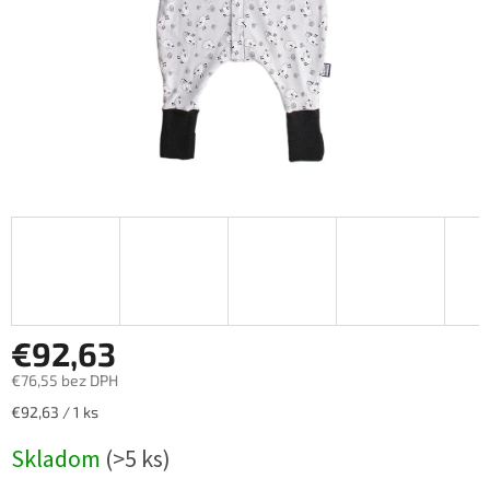
€92,63
€76,55 bez DPH
Jednotková
€92,63 / 1 ks
cena:
Skladom
(>5 ks)