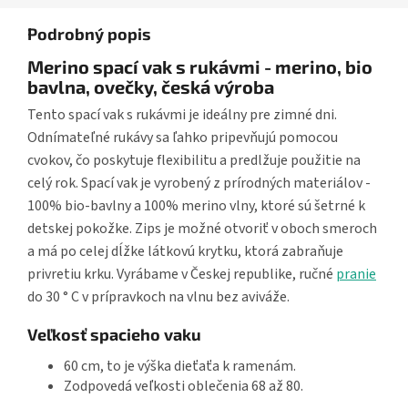
Podrobný popis
Merino spací vak s rukávmi - merino, bio
bavlna, ovečky, česká výroba
Tento spací vak s rukávmi je ideálny pre zimné dni.
Odnímateľné rukávy sa ľahko pripevňujú pomocou
cvokov, čo poskytuje flexibilitu a predlžuje použitie na
celý rok. Spací vak je vyrobený z prírodných materiálov -
100% bio-bavlny a 100% merino vlny, ktoré sú šetrné k
detskej pokožke. Zips je možné otvoriť v oboch smeroch
a má po celej dĺžke látkovú krytku, ktorá zabraňuje
privretiu krku. Vyrábame v Českej republike, ručné
pranie
do 30 ° C v prípravkoch na vlnu bez aviváže.
Veľkosť spacieho vaku
60 cm, to je výška dieťaťa k ramenám.
Zodpovedá veľkosti oblečenia 68 až 80.