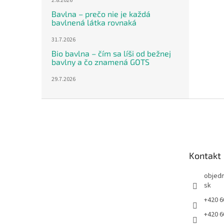
2.8.2026
Bavlna – prečo nie je každá
bavlnená látka rovnaká
31.7.2026
Bio bavlna – čím sa líši od bežnej
bavlny a čo znamená GOTS
29.7.2026
Z
á
p
ä
t
Kontakt
i
e
objed
sk
+420 6
+420 6