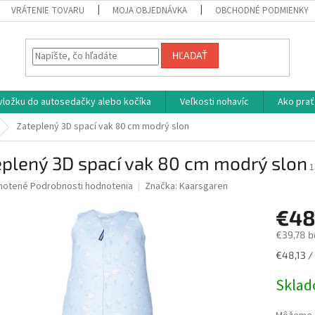
VRÁTENIE TOVARU
MOJA OBJEDNÁVKA
OBCHODNÉ PODMIENKY
HĽADAŤ
vložku do autosedačky alebo kočíka
Veľkosti nohavíc
Ako prať
Zateplený 3D spací vak 80 cm modrý slon
plený 3D spací vak 80 cm modrý slon
1
né
notené
Podrobnosti hodnotenia
Značka:
Kaarsgaren
nie
€48
u
€39,78 b
Jednotk
€48,13 / 
cena:
iek.
Skla