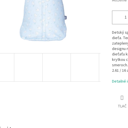
Môžeme d
Detský sp
dieťa. Te
zateplený
designu 
dieťaťu k
krytkou c
smeroch
2.61 / 16 
Detailné 
TLAČ