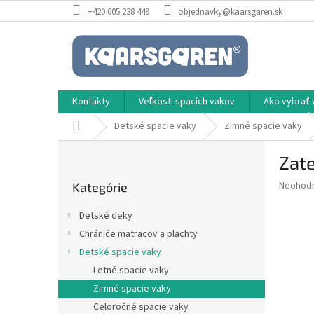
Prejsť
+420 605 238 449
objednavky@kaarsgaren.sk
na
obsah
Kontakty
Veľkosti spacích vakov
Ako vybrať 
Domov
Detské spacie vaky
Zimné spacie vaky
B
Zate
o
Preskočiť
č
Priemer
Neohod
Kategórie
kategórie
n
hodnote
ý
produkt
Detské deky
p
je
Chrániče matracov a plachty
0,0
a
z
Detské spacie vaky
n
5
e
Letné spacie vaky
hviezdič
l
Zimné spacie vaky
Celoročné spacie vaky