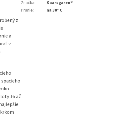
Značka
:
Kaarsgaren®
Pranie
:
na 30° C
yrobený z
je
anie a
prať v
h
acieho
o spacieho
amko.
loty 16 až
najlepšie
a krkom