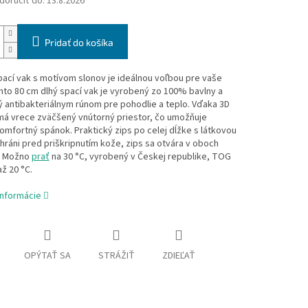
oručiť do:
13.8.2026
Pridať do košíka
ací vak s motívom slonov je ideálnou voľbou pre vaše
nto 80 cm dlhý spací vak je vyrobený zo 100% bavlny a
 antibakteriálnym rúnom pre pohodlie a teplo. Vďaka 3D
má vrece zväčšený vnútorný priestor, čo umožňuje
omfortný spánok. Praktický zips po celej dĺžke s látkovou
hráni pred priškripnutím kože, zips sa otvára v oboch
. Možno
prať
na 30 °C, vyrobený v Českej republike, TOG
až 20 °C.
informácie
OPÝTAŤ SA
STRÁŽIŤ
ZDIEĽAŤ