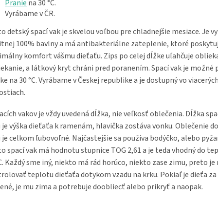
Pranie
na 30 °C.
Vyrábame v ČR.
o detský spací vak je skvelou voľbou pre chladnejšie mesiace. Je v
itnej 100% bavlny a má antibakteriálne zateplenie, ktoré poskytu
málny komfort vášmu dieťaťu. Zips po celej dĺžke uľahčuje obliek
iekanie, a látkový kryt chráni pred poranením. Spací vak je možné 
ke na 30 °C. Vyrábame v Českej republike a je dostupný vo viacerýc
ostiach.
acích vakov je vždy uvedená dĺžka, nie veľkosť oblečenia. Dĺžka sp
 je výška dieťaťa k ramenám, hlavička zostáva vonku. Oblečenie d
 je celkom ľubovoľné. Najčastejšie sa používa bodýčko, alebo pyž
o spací vak má hodnotu stupnice TOG 2,61 a je teda vhodný do tep
C. Každý sme iný, niekto má rád horúco, niekto zase zimu, preto je 
rolovať teplotu dieťaťa dotykom vzadu na krku. Pokiaľ je dieťa z
ené, je mu zima a potrebuje doobliecť alebo prikryť a naopak.