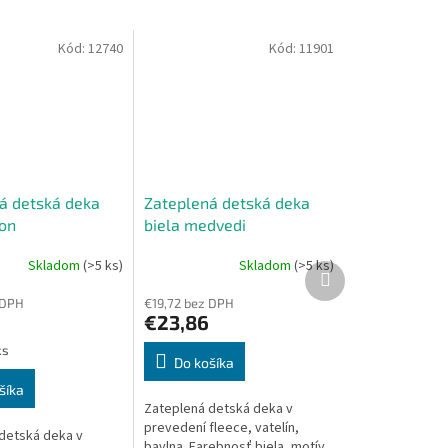
Kód:
12740
Kód:
11901
á detská deka
Zateplená detská deka
on
biela medvedi
Skladom
(>5 ks)
Skladom
(>5 ks)
Ďalší
e
produkt
 DPH
€19,72 bez DPH
€23,86
ks
Do košíka
šíka
.
Zateplená detská deka v
prevedení fleece, vatelín,
detská deka v
bavlna. Farebnosť biela, motív