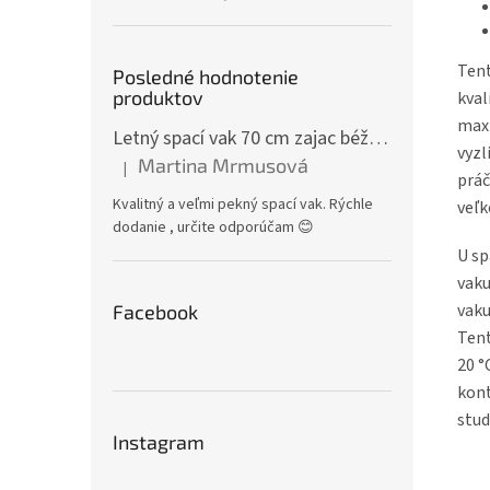
Tent
Posledné hodnotenie
produktov
kval
maxi
Letný spací vak 70 cm zajac béžový zips na boku
vyzl
Martina Mrmusová
|
Hodnotenie produktu je 5 z 5 hviezdičiek.
práč
Kvalitný a veľmi pekný spací vak. Rýchle
veľk
dodanie , určite odporúčam 😊
U sp
vaku
vaku
Facebook
Tent
20 °
kont
stud
Instagram