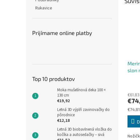
Podbradníky
Súvis
Rukavice
Prijímame online platby
Merin
slon 
Top 10 produktov
Moka mušelínová deka 100 ×
€61,83
130 cm
€74
€19,92
Jednot
Letná 3D výplň zavinovačky do
€74,81 
cena:
pôrodnice
€12,18
D
Letná 3D biobavlnená vložka do
kočíka a autosedačky – sivá
Nožičk