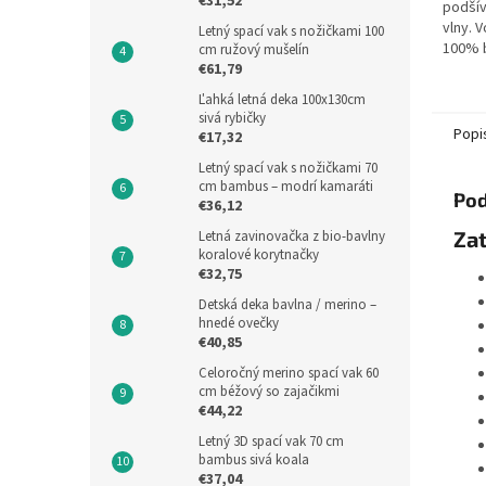
€31,52
podšív
vlny. V
Letný spací vak s nožičkami 100
100% 
cm ružový mušelín
€61,79
modrýc
spacie
Ľahká letná deka 100x130cm
dĺžka 
sivá rybičky
Popi
€17,32
Letný spací vak s nožičkami 70
cm bambus – modrí kamaráti
Pod
€36,12
Zat
Letná zavinovačka z bio-bavlny
koralové korytnačky
€32,75
Detská deka bavlna / merino –
hnedé ovečky
€40,85
Celoročný merino spací vak 60
cm béžový so zajačikmi
€44,22
Letný 3D spací vak 70 cm
bambus sivá koala
€37,04