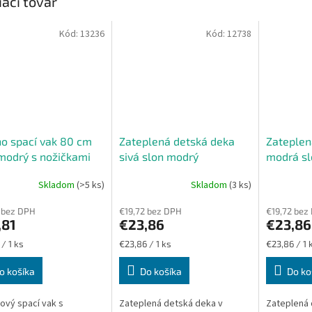
iaci tovar
Kód:
13236
Kód:
12738
o spací vak 80 cm
Zateplená detská deka
Zateplen
modrý s nožičkami
sivá slon modrý
modrá sl
Skladom
(>5 ks)
Skladom
(3 ks)
Priemerné
Priemerné
hodnotenie
hodnoteni
 bez DPH
€19,72 bez DPH
€19,72 bez
produktu
produktu
,81
€23,86
€23,86
je
je
5,0
5,0
ková
Jednotková
Jednotková
/ 1 ks
€23,86 / 1 ks
€23,86 / 1 
z
z
cena:
cena:
5
5
o košíka
Do košíka
Do ko
hviezdičiek.
hviezdičiek
ový spací vak s
Zateplená detská deka v
Zateplená 