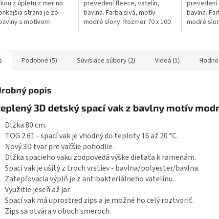
kou z úpletu z merino
prevedení fleece, vatelín,
prevedení f
onkajšia strana je zo
bavlna. Farba sivá, motív
bavlna. Fa
bavlny s motívom
modré slony. Rozmer 70 x 100
modré slon
h slonov. Dĺžka
cm. Pranie na 30 °C. Česká
cm. Pranie 
ho vaku je 80 cm - to je
výroba. Deka je vhodná do
výroba. De
dieťaťa od ramien...
kočíka, do...
kočíka, do..
s
Podobné (5)
Súvisiace súbory (2)
Videá (1)
Hodno
robný popis
eplený 3D detský spací vak z bavlny motív mod
Dĺžka 80 cm.
TOG 2.61 - spací vak je vhodný do teploty 16 až 20 °C.
Nový 3D tvar pre väčšie pohodlie.
Dĺžka spacieho vaku zodpovedá výške dieťaťa k ramenám.
Spací vak je ušitý z troch vrstiev - bavlna/polyester/bavlna.
Zatepľovacia výplň je z antibakteriálneho vatelínu.
Využitie jeseň až jar.
Spací vak má uprostred zips a je možné ho celý roztvoriť.
Zips sa otvára v oboch smeroch.