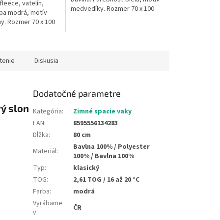
leece, vatelín,
medvedíky. Rozmer 70 x 100
rba modrá, motív
cm. Pranie na 30 °C. Česká
y. Rozmer 70 x 100
výroba. Deka je vhodná do
na 30 °C. Česká
kočíka, do...
ka je vhodná do
.
tenie
Diskusia
Dodatočné parametre
rý slon
Kategória
:
Zimné spacie vaky
EAN
:
8595556134283
Dĺžka
:
80 cm
Bavlna 100% / Polyester
Materiál
:
100% / Bavlna 100%
Typ
:
klasický
TOG
:
2,61 TOG / 16 až 20 °C
Farba
:
modrá
Vyrábame
ČR
v
: